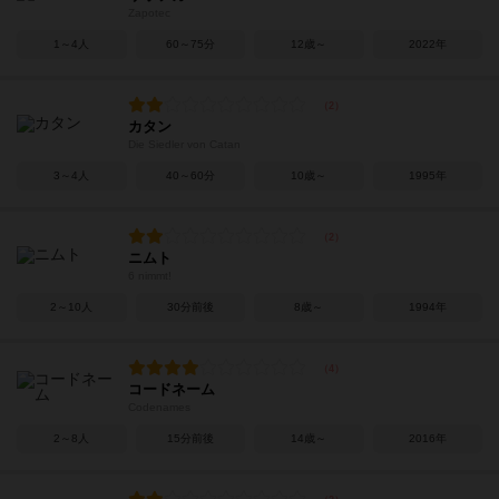
Zapotec
1～4人
60～75分
12歳～
2022年
カタン
Die Siedler von Catan
3～4人
40～60分
10歳～
1995年
ニムト
6 nimmt!
2～10人
30分前後
8歳～
1994年
コードネーム
Codenames
2～8人
15分前後
14歳～
2016年