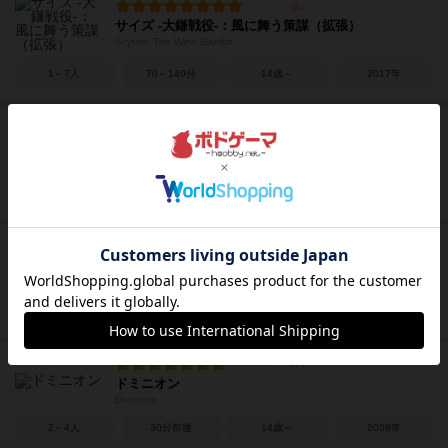
サイズ -大鎌戦役-：風に舞う策謀（拡張）
Scythe: The Wind Gambit
1～7人
70～140分
14歳～
2017年
ラブレター
Love Letter
2～4人
20分前後
10歳～
2014年
犯人は踊る
Dancing Criminal
3～8人
10～20分
8歳～
2013年
ドミニオン
Dominion
2～4人
30分前後
14歳～
2008年