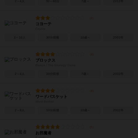
2～4人
30～40分
7歳～
2012年
コヨーテ
Coyote
2～10人
30分前後
10歳～
2003年
ブロックス
Blokus / The Strategy Game
2～4人
20分前後
7歳～
2002年
ワードバスケット
Word Basket
2～8人
10分前後
10歳～
2002年
お邪魔者
Saboteur