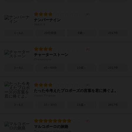
ナンバーナイン
NMBR 9
1～4人
20分前後
8歳～
2017年
チャーターストーン
Charterstone
1～6人
45～60分
10歳～
2017年
たった今考えたプロポーズの言葉を君に捧ぐよ。
Instant Propose
3～6人
15～30分
13歳～
2017年
マルコポーロの旅路
The Voyages of Marco Polo