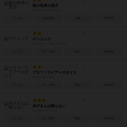
私の世界の見方
Wie ich die Welt sehe...
2～9人
30分前後
10歳～
2004年
ゲシェンク
Geschenkt / NO THANKS!
3～7人
20～30分
8歳～
2004年
ブラフ / ライアーズダイス
Bluff / Liar's Dice
2～6人
15～30分
8歳～
1993年
赤ずきんは眠らない
Eat Me If You Can!
3～6人
15～30分
6歳～
2012年