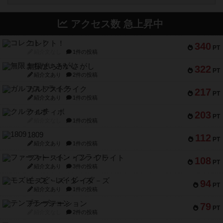
アクセス数 急上昇中
コレクト！
340
PT
紹介文なし
1件の投稿
無限まちがいさがし
322
PT
紹介文あり
2件の投稿
ガルフストライク
217
PT
紹介文あり
1件の投稿
クルティボ
203
PT
紹介文なし
1件の投稿
1809
112
PT
紹介文あり
1件の投稿
ファースト・イン・フライト
108
PT
紹介文あり
3件の投稿
モズビ－ズ・レイダ－ズ
94
PT
紹介文あり
1件の投稿
テンプテーション
79
PT
紹介文なし
2件の投稿