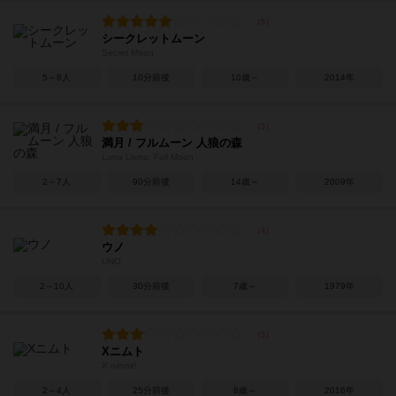
シークレットムーン
Secret Moon
5～8人
10分前後
10歳～
2014年
満月 / フルムーン 人狼の森
Luna Llena: Full Moon
2～7人
90分前後
14歳～
2009年
ウノ
UNO
2～10人
30分前後
7歳～
1979年
Xニムト
X nimmt!
2～4人
25分前後
8歳～
2016年