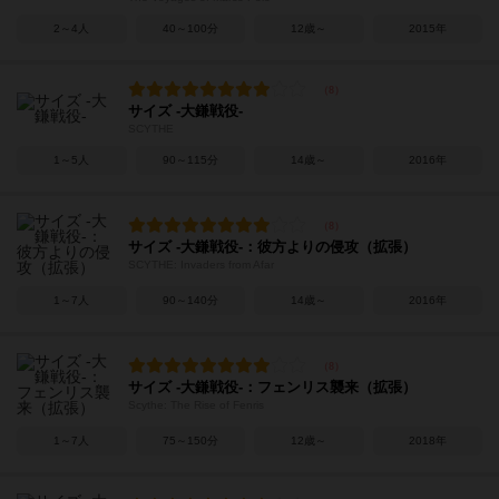
2～4人
40～100分
12歳～
2015年
サイズ -大鎌戦役-
SCYTHE
1～5人
90～115分
14歳～
2016年
サイズ -大鎌戦役-：彼方よりの侵攻（拡張）
SCYTHE: Invaders from Afar
1～7人
90～140分
14歳～
2016年
サイズ -大鎌戦役-：フェンリス襲来（拡張）
Scythe: The Rise of Fenris
1～7人
75～150分
12歳～
2018年