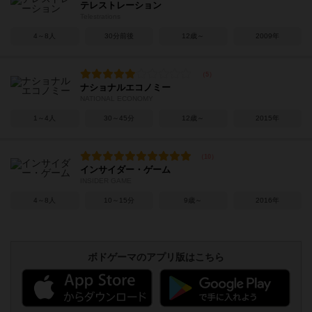
テレストレーション
Telestrations
4～8人
30分前後
12歳～
2009年
ナショナルエコノミー
NATIONAL ECONOMY
1～4人
30～45分
12歳～
2015年
インサイダー・ゲーム
INSIDER GAME
4～8人
10～15分
9歳～
2016年
ボドゲーマのアプリ版はこちら