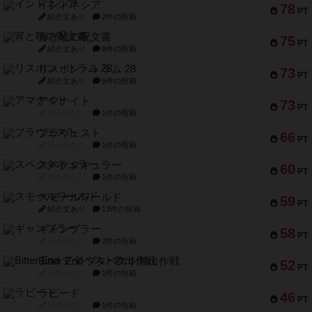
インドネシア
78
PT
紹介文あり
2件の投稿
宵と暁の呪文書
75
PT
紹介文あり
8件の投稿
リスボン・トラム 28
73
PT
紹介文あり
9件の投稿
アマナイト
73
PT
紹介文なし
1件の投稿
ブラヴェスト
66
PT
紹介文なし
1件の投稿
スペクタキュラー
60
PT
紹介文なし
1件の投稿
スモールワールド
59
PT
紹介文あり
13件の投稿
ギャンブラー
58
PT
紹介文なし
2件の投稿
Bitter End ブタペスト救出作戦
52
PT
紹介文なし
1件の投稿
ラピード
46
PT
紹介文なし
1件の投稿