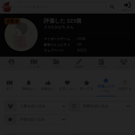
ログイン
評価した 223個
大賢者
ドスたかひろ さん
290個
マイボードゲーム
4件
参加コミュニティ
未設定
ウェブページ
トップ
ゲーム一覧
マイリスト
投稿履歴
ボ
ドゲ
会
コミュニティ
評価したゲ
全て
興味あり
経験あり
お気に入り
持ってる
比較する
ーム