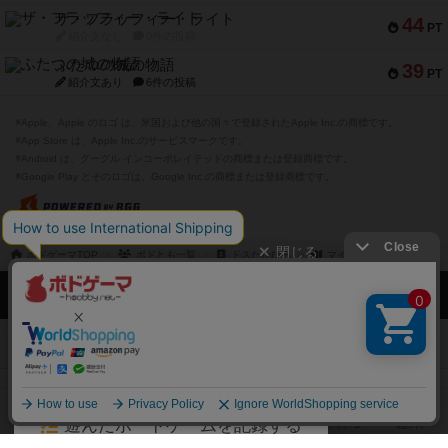
ザ・フラッフィー・ライト
44
PT
紹介文なし
0件の投稿
ふたつの城の物語
39
PT
紹介文あり
6件の投稿
※Apple、Apple のロゴ は、米国および他の国々で登録されたApple Inc.の商標です。
※App Store は、Apple Inc.のサービスマークです。
※Android は、グーグル インコーポレイテッドの商標または登録商標です。
※Google Play とそのロゴは、Google Inc.の商標または登録商標です。
閉じる
ボドゲーマTOP
ボドとも一覧
ドスたかひろ
マイボードゲーム
ボドゲーマTOP
ボードゲームのプレイ履歴を記録し
て、
ボードゲームを検索する
自分のデータを管理しませんか？
約75,000人
がボドゲーマを利用中！
ボードゲームの新着レビュー
遊んだボードゲームを記録する
ボードゲーム会情報