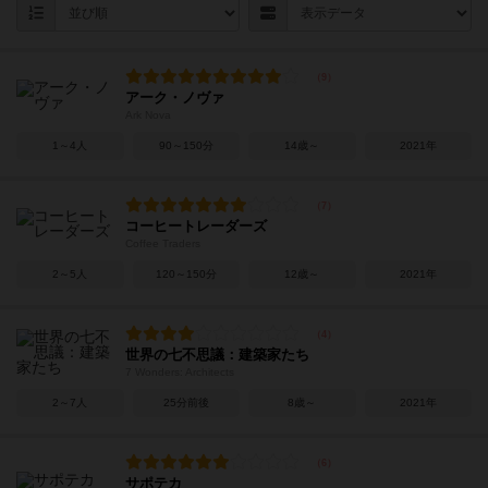
アーク・ノヴァ
Ark Nova
1～4人
90～150分
14歳～
2021年
コーヒートレーダーズ
Coffee Traders
2～5人
120～150分
12歳～
2021年
世界の七不思議：建築家たち
7 Wonders: Architects
2～7人
25分前後
8歳～
2021年
サポテカ