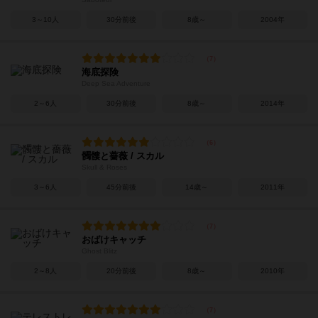
3～10人
30分前後
8歳～
2004年
海底探険
Deep Sea Adventure
2～6人
30分前後
8歳～
2014年
髑髏と薔薇 / スカル
Skull & Roses
3～6人
45分前後
14歳～
2011年
おばけキャッチ
Ghost Blitz
2～8人
20分前後
8歳～
2010年