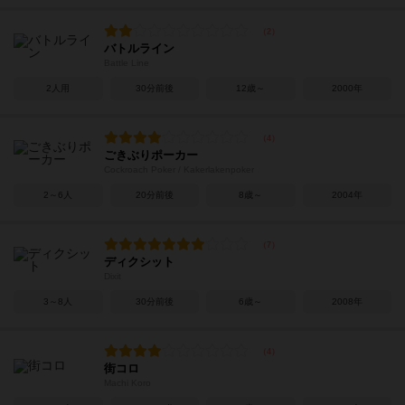
バトルライン
Battle Line
2人用
30分前後
12歳～
2000年
ごきぶりポーカー
Cockroach Poker / Kakerlakenpoker
2～6人
20分前後
8歳～
2004年
ディクシット
Dixit
3～8人
30分前後
6歳～
2008年
街コロ
Machi Koro