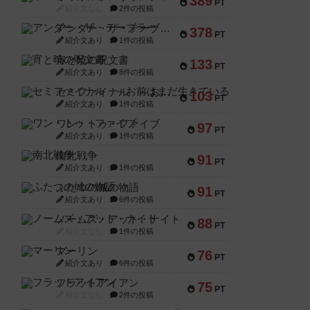
389
PT
紹介文なし
2件の投稿
アンダー・ザ・テーブラー
378
PT
紹介文あり
1件の投稿
宵と暁の呪文書
133
PT
紹介文あり
8件の投稿
セミファイナル ～お前はまだ生きている～
103
PT
紹介文あり
1件の投稿
ワン・トゥ・ファイブ
97
PT
紹介文あり
1件の投稿
南北戦争
91
PT
紹介文あり
1件の投稿
ふたつの城の物語
91
PT
紹介文あり
6件の投稿
ノームズ・アット・ナイト
88
PT
紹介文なし
1件の投稿
マーリン
76
PT
紹介文あり
6件の投稿
フラットアイアン
75
PT
紹介文なし
2件の投稿