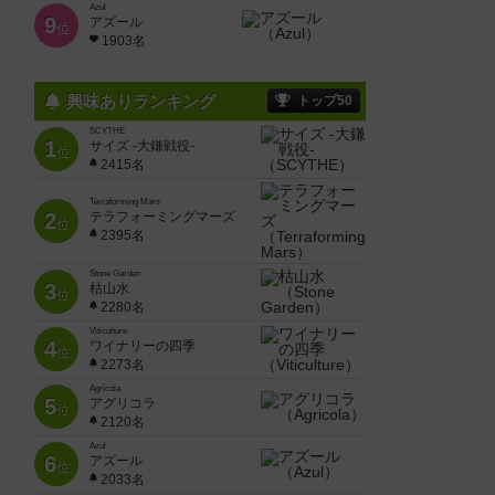
Azul
9
アズール
位
1903名
興味ありランキング
トップ50
SCYTHE
1
サイズ -大鎌戦役-
位
2415名
Terraforming Mars
2
テラフォーミングマーズ
位
2395名
Stone Garden
3
枯山水
位
2280名
Viticulture
4
ワイナリーの四季
位
2273名
Agricola
5
アグリコラ
位
2120名
Azul
6
アズール
位
2033名