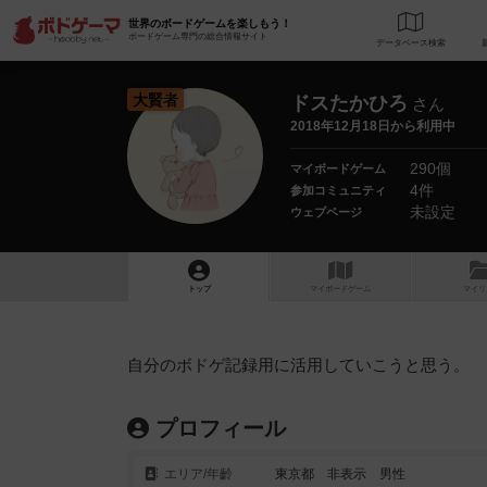
世界のボードゲームを楽しもう！
ボードゲーム専門の総合情報サイト
データベース
検
大賢者
ドスたかひろ
さん
2018年12月18日から利用中
290個
マイボードゲーム
4件
参加コミュニティ
未設定
ウェブページ
トップ
マイボードゲーム
マイリ
自分のボドゲ記録用に活用していこうと思う。
プロフィール
エリア/年齡
東京都 非表示 男性