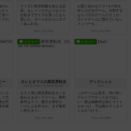
他のレ
サイズに航空戦艦を加える拡
お題に合わせて３×３の街を
ただく
張。もしメックのようなメカ
作り上げるゲーム。分類する
て述べ
が好きでサイズを買ったなら
ならパズルゲームだろうか。
ークの
買いだ。ボードがさらにロマ
ボードゲームに慣れていない
ンあふれる...
メンバーも...
5年以上前
の投稿
5年以上前
の投稿
レビュー
レビュー
ミー
オレとオマエの異世界転生
ディクシット
Y
Ore to omae no isekai-tensei
Dixit
よいコ
なろう系の異世界転生モノを
このゲームは是非、仲の良い
して労
味わえるボードゲーム。勝利
グループでやってみてほし
物は売
条件は２つ。魔王を倒すか、
い。親は抽象的な絵にタイト
稼ぎ確
ハーレムを作るか。まず最初
ルをつけ、子は親がそうタイ
に持ちキャ...
トルをつけそ...
7年以上前
の投稿
7年以上前
の投稿