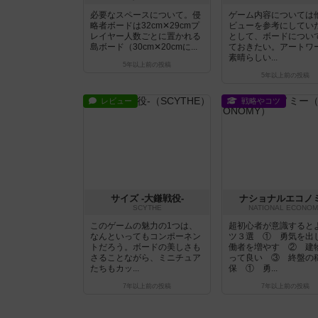
必要なスペースについて。侵
ゲーム内容については
略者ボードは32cm✕29cmプ
ビューを参考にしてい
レイヤー人数ごとに置かれる
として、ボードについ
島ボード（30cm✕20cmに...
ておきたい。アートワ
素晴らしい...
5年以上前
の投稿
5年以上前
の投稿
レビュー
戦略やコツ
サイズ -大鎌戦役-
ナショナルエコノ
SCYTHE
NATIONAL ECONOM
このゲームの魅力の1つは、
超初心者が意識すると
なんといってもコンポーネン
ツ３選 ① 勇気を出
トだろう。ボードの美しさも
働者を増やす ② 建
さることながら、ミニチュア
って良い ③ 終盤の
たちもカッ...
保 ① 勇...
7年以上前
の投稿
7年以上前
の投稿