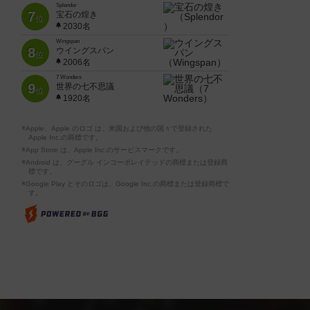
Splendor
7
宝石の煌き
位
2030名
Wingspan
8
ウイングスパン
位
2006名
7 Wonders
9
世界の七不思議
位
1920名
※Apple、Apple のロゴ は、米国および他の国々で登録された
Apple Inc.の商標です。
※App Store は、Apple Inc.のサービスマークです。
※Android は、グーグル インコーポレイテッドの商標または登録商
標です。
※Google Play とそのロゴは、Google Inc.の商標または登録商標で
す。