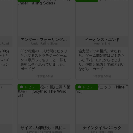
アンダー・フォーリング・スカイ
イーオンズ・エンド
lk Road
Under Falling Skies
Aeon's End
90分
30分程度の一人時間にピタリ
協力型デッキ構築。すなわ
ートと
とハマるストラテジーゲーム
ち、ゲーム開始時はゴミみた
いパズ
ソロ専用ってちょっと…私も
いな手札・山札からはじま
ション
最初はそう思っていました。
り、仲間と協力して敵と戦い
ボードゲ...
ながら、カード...
5年弱前
の投稿
5年弱前
の投稿
レビュー
レビュー
サイズ -大鎌戦役-：風に舞う策謀（拡張）
ナインタイルパニック
Scythe: The Wind Gambit
Nine Tiles Panic