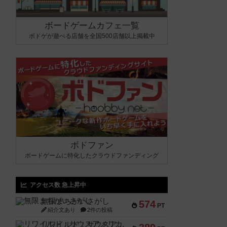
ボードゲームカフェ一覧
ボドゲが遊べる店舗を全国500店舗以上掲載中
ボドファン
ボードゲームに特化したクラウドファンディング
アクセス数 急上昇中
無限まちがいさがし
574
PT
紹介文あり
2件の投稿
リワイルド：サウスアメリカ