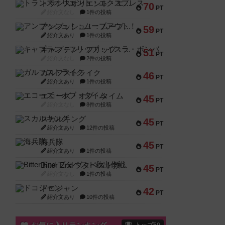
トランスオリエント・エクスプレス
70
PT
紹介文なし
1件の投稿
アンブッシュ！：ムーブアウト！
59
PT
紹介文あり
1件の投稿
キャプテン・フリップ：イスラ・ボンバ
51
PT
紹介文なし
2件の投稿
ガルフストライク
46
PT
紹介文あり
1件の投稿
エコーズ・オブ・タイム
45
PT
紹介文なし
8件の投稿
スカルキング
45
PT
紹介文あり
12件の投稿
海兵隊
45
PT
紹介文あり
1件の投稿
Bitter End ブタペスト救出作戦
45
PT
紹介文なし
1件の投稿
ドコジャン
42
PT
紹介文あり
10件の投稿