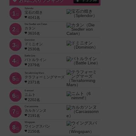
お気に入りランキング
トップ50
Splendor
1
宝石の煌き
位
4041名
Die Siedler von Catan
2
カタン
位
3616名
Dominion
3
ドミニオン
位
2530名
Battle Line
4
バトルライン
位
2379名
Terraforming Mars
5
テラフォーミングマーズ
位
2371名
6 nimmt!
6
ニムト
位
2202名
Carcassonne
7
カルカソンヌ
位
2191名
Wingspan
8
ウイングスパン
位
2150名