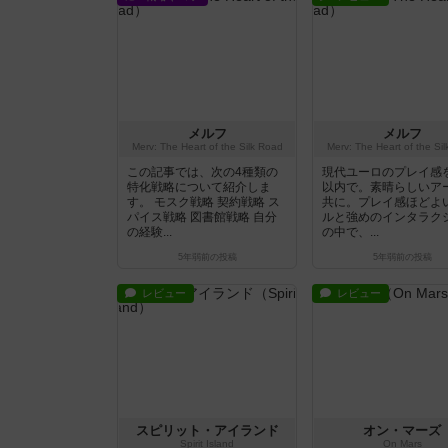
メルフ
メルフ
Merv: The Heart of the Silk Road
Merv: The Heart of the Si
この記事では、次の4種類の
現代ユーロのプレイ感を
特化戦略について紹介しま
以内で。素晴らしいア
す。 モスク戦略 契約戦略 ス
共に。プレイ感ほどよ
パイス戦略 図書館戦略 自分
ルと強めのインタラク
の経験...
の中で、...
5年弱前
の投稿
5年弱前
の投稿
レビュー
レビュー
スピリット・アイランド
オン・マーズ
Spirit Island
On Mars