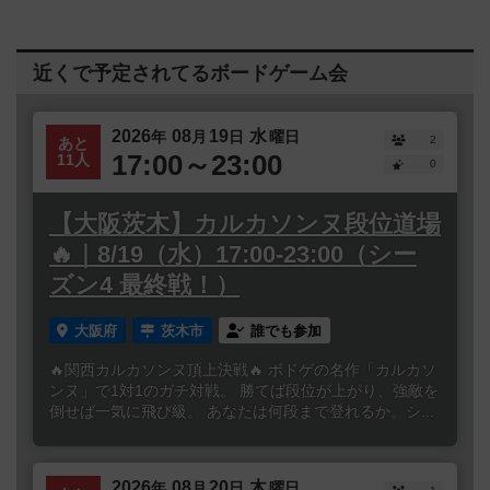
近くで予定されてるボードゲーム会
2026
08
19
水
年
月
日
曜日
2
あと
17:00～23:00
11人
0
【大阪茨木】カルカソンヌ段位道場
🔥｜8/19（水）17:00-23:00（シー
ズン4 最終戦！）
大阪府
茨木市
誰でも参加
🔥関西カルカソンヌ頂上決戦🔥 ボドゲの名作「カルカソ
ンヌ」で1対1のガチ対戦。 勝てば段位が上がり、強敵を
倒せば一気に飛び級。 あなたは何段まで登れるか。シ...
2026
08
20
木
年
月
日
曜日