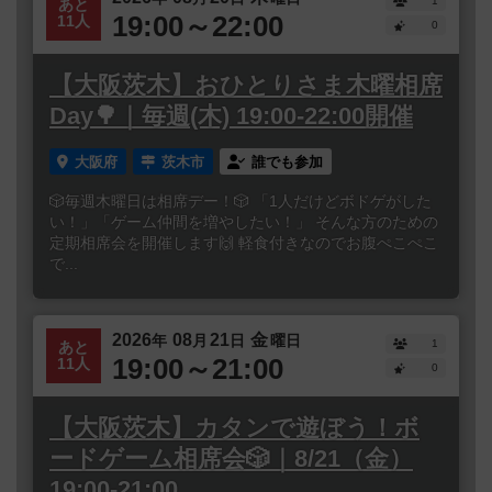
1
あと
19:00～22:00
11人
0
【大阪茨木】おひとりさま木曜相席
Day🌳｜毎週(木) 19:00-22:00開催
大阪府
茨木市
誰でも参加
🎲毎週木曜日は相席デー！🎲 「1人だけどボドゲがした
い！」「ゲーム仲間を増やしたい！」 そんな方のための
定期相席会を開催します🙌 軽食付きなのでお腹ぺこぺこ
で...
2026
08
21
金
年
月
日
曜日
1
あと
19:00～21:00
11人
0
【大阪茨木】カタンで遊ぼう！ボ
ードゲーム相席会🎲｜8/21（金）
19:00-21:00