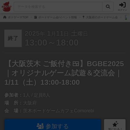
ログイン
ボドゲーマTOP
ボードゲーム会/イベント情報
大阪府のボードゲーム会
2025
1
11
土
年
月
日
曜日
終了
13:00～18:00
【大阪茨木 ご飯付き🍱】BGBE2025
｜オリジナルゲーム試遊＆交流会｜
1/11（土）13:00-18:00
参加者：
1人 / 定員8人
場 所：
大阪府
会 場：
茨木ボードゲームカフェComorebi
参加する
気になる！