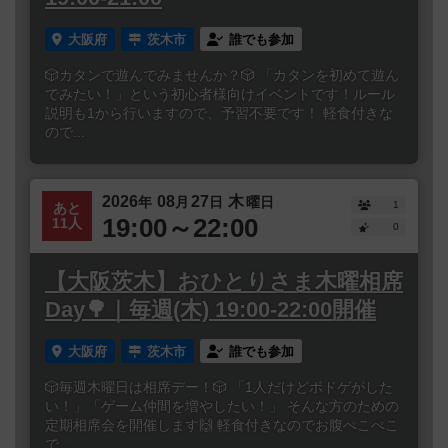
大阪府
茨木市
誰でも参加
🎲カタンで遊んでみませんか？🎲 「カタンを初めて遊ん
でみたい！」という初心者様向けイベントです！ルール
説明も1から行いますので、予習不要です！ 軽食付きな
ので...
2026
08
27
木
年
月
日
曜日
1
あと
19:00～22:00
11人
0
【大阪茨木】おひとりさま木曜相席
Day🌳｜毎週(木) 19:00-22:00開催
大阪府
茨木市
誰でも参加
🎲毎週木曜日は相席デー！🎲 「1人だけどボドゲがした
い！」「ゲーム仲間を増やしたい！」 そんな方のための
定期相席会を開催します🙌 軽食付きなのでお腹ぺこぺこ
で...