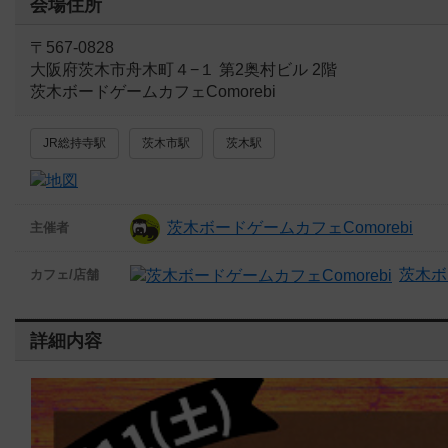
会場住所
〒567-0828
大阪府茨木市舟木町４−１ 第2奥村ビル 2階
茨木ボードゲームカフェComorebi
JR総持寺駅
茨木市駅
茨木駅
茨木ボードゲームカフェComorebi
主催者
茨木ボ
カフェ/店舗
詳細内容