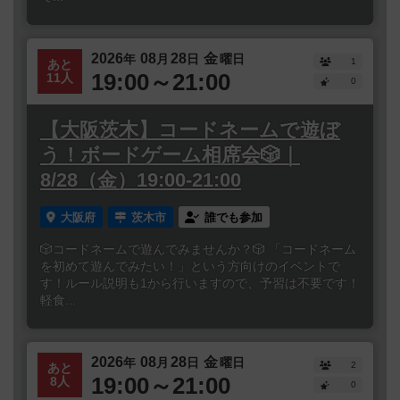
2026
08
28
金
年
月
日
曜日
1
あと
19:00～21:00
11人
0
【大阪茨木】コードネームで遊ぼ
う！ボードゲーム相席会🎲｜
8/28（金）19:00-21:00
大阪府
茨木市
誰でも参加
🎲コードネームで遊んでみませんか？🎲 「コードネーム
を初めて遊んでみたい！」という方向けのイベントで
す！ルール説明も1から行いますので、予習は不要です！
軽食...
2026
08
28
金
年
月
日
曜日
2
あと
19:00～21:00
8人
0