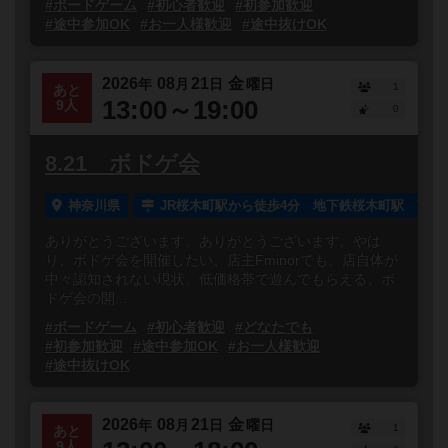
#ボードゲーム
#初心者歓迎
#初参加歓迎
#途中参加OK
#お一人様歓迎
#途中抜けOK
2026
08
21
金
年
月
日
曜日
1
あと
13:00～19:00
9人
0
8.21 ボドゲ会
神奈川県
JR桜木町駅から徒歩4分 地下鉄桜木町駅 南1
ありがとうございます。ありがとうございます。やは
り、ボドゲ会を開催したい、店主Fminorでも、店自体が
中々認知されない現状。低価格帯で遊んでもらえる、ボ
ドゲ会の開...
#ボードゲーム
#初心者歓迎
#どなたでも
#初参加歓迎
#途中参加OK
#お一人様歓迎
#途中抜けOK
2026
08
21
金
年
月
日
曜日
1
あと
9人