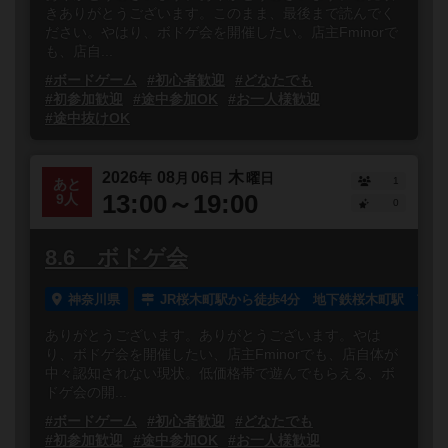
きありがとうございます。このまま、最後まで読んでく
ださい。やはり、ボドゲ会を開催したい。店主Fminorで
も、店自...
#ボードゲーム
#初心者歓迎
#どなたでも
#初参加歓迎
#途中参加OK
#お一人様歓迎
#途中抜けOK
2026
08
06
木
年
月
日
曜日
1
あと
13:00～19:00
9人
0
8.6 ボドゲ会
神奈川県
JR桜木町駅から徒歩4分 地下鉄桜木町駅 南1
ありがとうございます。ありがとうございます。やは
り、ボドゲ会を開催したい、店主Fminorでも、店自体が
中々認知されない現状。低価格帯で遊んでもらえる、ボ
ドゲ会の開...
#ボードゲーム
#初心者歓迎
#どなたでも
#初参加歓迎
#途中参加OK
#お一人様歓迎