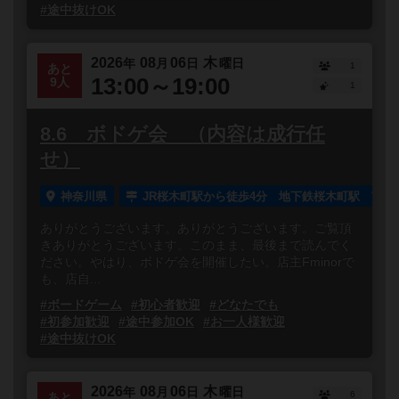
#途中抜けOK
2026
08
06
木
年
月
日
曜日
1
あと
13:00～19:00
9人
1
8.6 ボドゲ会 （内容は成行任
せ）
神奈川県
JR桜木町駅から徒歩4分 地下鉄桜木町駅 南1
ありがとうございます。ありがとうございます。ご覧頂
きありがとうございます。このまま、最後まで読んでく
ださい。やはり、ボドゲ会を開催したい。店主Fminorで
も、店自...
#ボードゲーム
#初心者歓迎
#どなたでも
#初参加歓迎
#途中参加OK
#お一人様歓迎
#途中抜けOK
2026
08
06
木
年
月
日
曜日
6
あと