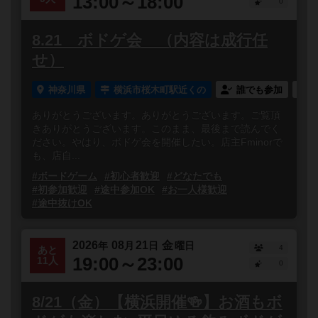
13:00～18:00
0
8.21 ボドゲ会 （内容は成行任
せ）
神奈川県
横浜市桜木町駅近くの
誰でも参加
ありがとうございます。ありがとうございます。ご覧頂
きありがとうございます。このまま、最後まで読んでく
ださい。やはり、ボドゲ会を開催したい。店主Fminorで
も、店自...
#ボードゲーム
#初心者歓迎
#どなたでも
#初参加歓迎
#途中参加OK
#お一人様歓迎
#途中抜けOK
2026
08
21
金
年
月
日
曜日
4
あと
19:00～23:00
11人
0
8/21（金）【横浜開催🍻】お酒もボ