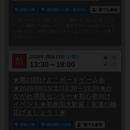
神奈川県
横浜駅から南へ徒歩5分
誰でも参加
「別のイベントで少しボドゲに触れて、もっと色々なゲ
ームに挑戦してみたい！」「重すぎるゲームはハードル
が高いけど、10分で終わるゲームより少しじっくり考え
てみたい！」...
2026
08
15
土
年
月
日
曜日
20
あと
13:30～19:00
10人
2
★第23回ひよこボードゲーム会
★2026/08/15(土)13:30～19:00★か
ながわ県民センター★初心者向け
イベント★初参加大歓迎！友達の輪
広げましょう！★
神奈川県
横浜駅から6分
誰でも参加