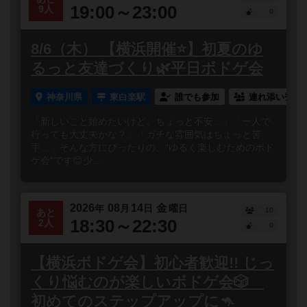
19:00～23:00
9人
0
8/6（木） 【横浜開催⭐️】初夏のゆ
るっと友達づくり🌿平日ボドゲ会
神奈川県
東白楽駅
誰でも参加
連れ添い登録
「新しいこと始めたいけど、ちょっと不安…」「一人で
行っても大丈夫かな？」「ガチな雰囲気はちょっと苦
手…」そんな方にぴったりの、“ゆるく楽しむためのボド
ゲ会”です😊少...
2026
08
14
金
年
月
日
曜日
10
あと
18:30～22:30
2人
0
【横浜ボドゲ会】初心者歓迎!! じっ
くり悩むのが楽しいボドゲ会🎲
初めてのステップアップに🦘