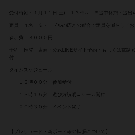
受付時刻：１月１１日(土) １３時～ ※途中休憩・退出
定員：４名 ※テーブルの広さの都合で定員を減らしてお
参加費：３０００円
予約：推奨 店頭・公式LINEサイト予約・もしくは電話 (045-
付
タイムスケジュール：
１３時００分：参加受付
１３時１５分：遊び方説明→ゲーム開始
２０時３０分：イベント終了
【プレリュード・新ボード等の拡張について】