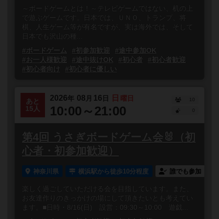
～ボードゲームとは！～テレビゲームではない、机の上
で遊ぶゲームです。日本では、ＵＮＯ、トランプ、将
棋、人生ゲーム等が有名ですが、実は海外では、そして
日本でも沢山の種...
#ボードゲーム
#初参加歓迎
#途中参加OK
#お一人様歓迎
#途中抜けOK
#初心者
#初心者歓迎
#初心者向け
#初心者に優しい
2026
08
16
日
年
月
日
曜日
10
あと
10:00～21:00
15人
0
第4回 うさぎボードゲーム会🐰（初
心者・初参加歓迎）
神奈川県
横浜駅から徒歩10分程度
誰でも参加
楽しく過ごしていただける会を目指しています。また、
お友達作りのきっかけの場にして頂きたいとも考えてい
ます。■日時・8/16(日) 設営：09:30～10:00 遊戯...