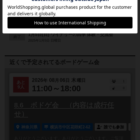
12月21日(土) テラフォーミングマーズ 体験・交流
終了
会
2024年12月21日 土曜日
1月5日(日) ワイナリーの四季 体験・交流会
終了
2025年1月5日 日曜日
近くで予定されてるボードゲーム会
2026
08
06
木
年
月
日
曜日
1
あと
11:00～18:00
9人
0
8.6 ボドゲ会 （内容は成行任
せ）
神奈川県
横浜市中区花咲町2-62
誰でも参加
ありがとうございます。ありがとうございます。ご覧頂