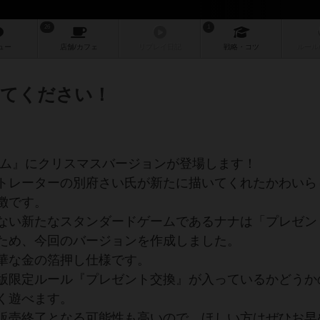
26
1
ュー
店舗/
カフェ
リプレイ
日記
戦略
・コツ
ルール
せてください！
ーム』にクリスマスバージョンが登場します！
トレーターの別府さい氏が新たに描いてくれたかわいら
徴です。
ない新たなスタンダードゲームであるナナは「プレゼン
ため、今回のバージョンを作成しました。
華な金の箔押し仕様です。
版限定ルール『プレゼント交換』が入っているかどうか
く遊べます。
販売終了となる可能性も高いので、ほしい方はぜひお早