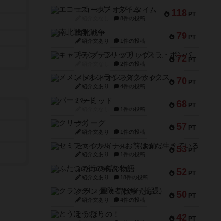
エコーズ・オブ・タイム
118
PT
紹介文なし
8件の投稿
南北戦争
79
PT
紹介文あり
1件の投稿
キャプテン・フリップ：イスラ・ボンバ
72
PT
紹介文なし
2件の投稿
メメントオンラインタクティクス
70
PT
紹介文あり
4件の投稿
パーミッド
68
PT
紹介文なし
1件の投稿
クリーグ
57
PT
紹介文あり
1件の投稿
セミファイナル ～お前はまだ生きている～
53
PT
紹介文あり
1件の投稿
ふたつの街の物語
52
PT
紹介文あり
18件の投稿
クランク! ：冒険者たち（拡張）
50
PT
紹介文あり
4件の投稿
とうほうの！
42
PT