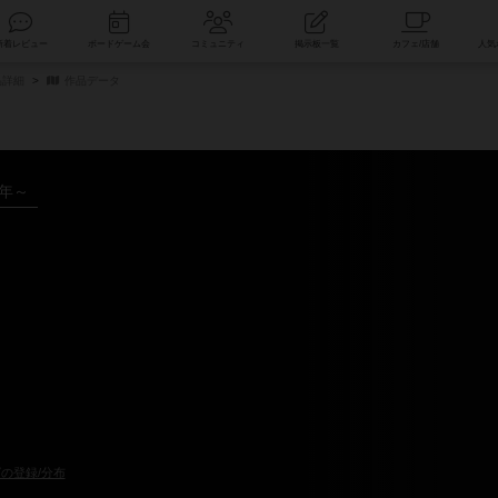
索
新着レビュー
ボードゲーム会
コミュニティ
掲示板一覧
品詳細
作品データ
2年～
の登録/分布