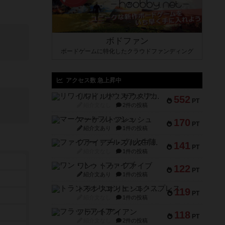
ボドファン
ボードゲームに特化したクラウドファンディング
アクセス数 急上昇中
リワイルド：サウスアメリカ
552
PT
紹介文なし
2件の投稿
マーケットフレッシュ
170
PT
紹介文あり
1件の投稿
ファイアー・ブルズ / 火牛陣
141
PT
紹介文なし
1件の投稿
ワン・トゥ・ファイブ
122
PT
紹介文あり
1件の投稿
トランスオリエント・エクスプレス
119
PT
紹介文なし
1件の投稿
フラットアイアン
118
PT
紹介文なし
2件の投稿