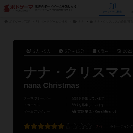
世界のボードゲームを楽しもう！
ボードゲーム専門の総合情報サイト
データベース
検
ボドゲーマTOP
ボードゲームの検索
ナナ
ナナ・クリスマスの通販/商
2人～5人
5分～15分
6歳～
202
ナナ・クリスマス
nana Christmas
テーマ/フレーバー
：
登録を募集しています
メカニクス
：
登録を募集しています
ゲームデザイナー
：
宮野 華也（Kaya Miyano）
レーティング