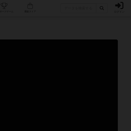
ログイン
カフェ/店舗
人気ボードゲーム
通販ストア