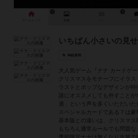
4
4
ゲーム
トップ
画像
動画
レビ
いちばん小さいの見
神経衰弱
大人気ゲーム『ナナ カードゲ
クリスマスをモチーフにイラス
ラストとポップなデザインが特
誰にオススメしても外すことが
適」という声を多くいただいた
スペシャルカードである７は豪
基本版との違いは、クリスマス
もちろん通常ルールでも問題な
季節限定ナナは無くなり次第で