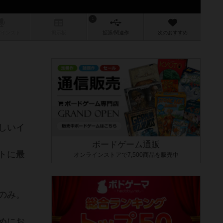
1
/インスト
掲示板
拡張/関連
作
次のおすすめ
しいイ
ボードゲーム通販
トに最
オンラインストアで7,500商品を販売中
のみ。
めにお