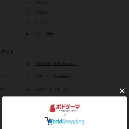
6歳から
2022年～
1,500円
ナナ（nana）
レジット
宮野 華也（Kaya Miyano）
ザイン
別府 さい（Sai Beppu）
ーク
モブプラス（MoB+）
/団体