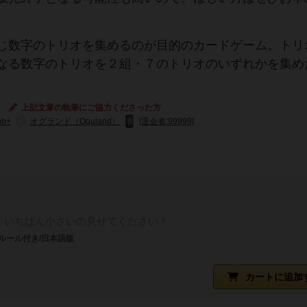
じ数字のトリオを集めるのが目的のカードゲーム。トリ
なる数字のトリオを２組・７のトリオのいずれかを集め
上記文章の執筆にご協力くださった方
ob+
オグランド（Oguland）
[退会者:99999]
いちばん小さいの見せてください！
ルール付き/日本語版
カートに追加