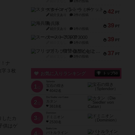
紹介文なし
1件の投稿
スターマイン・ラミー ポケット
42
PT
紹介文あり
2件の投稿
海兵隊
39
PT
紹介文あり
1件の投稿
スーパーストア3000
39
PT
紹介文なし
1件の投稿
フリップ７：復讐心とともに
37
PT
紹介文なし
2件の投稿
す！ナ
数字３枚
お気に入りランキング
トップ50
Splendor
1
宝石の煌き
位
4042名
Die Siedler von Catan
2
カタン
位
3618名
Dominion
3
ドミニオン
りしたカ
位
2530名
子供はゲ
Battle Line
4
バトルライン
位