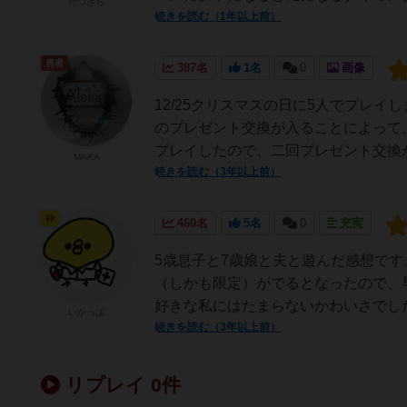
たつきち
続きを読む（1年以上前）
勇者
387名
1名
0
画像
12/25クリスマスの日に5人でプレ
のプレゼント交換が入ることによって、
プレイしたので、二回プレゼント交換が
MAKA
続きを読む（3年以上前）
神
460名
5名
0
充実
5歳息子と7歳娘と夫と遊んだ感想で
（しかも限定）がでるとなったので、
好きな私にはたまらないかわいさでした
いかっぱ
続きを読む（3年以上前）
リプレイ 0件