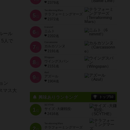
2379名
Terraforming Mars
5
テラフォーミングマーズ
位
2372名
6 nimmt!
6
ニムト
位
ルール
2202名
5人で
Carcassonne
7
カルカソンヌ
位
2191名
Wingspan
8
ウイングスパン
位
2151名
Azul
9
アズール
位
1904名
ョン
スマス大
興味ありランキング
トップ50
SCYTHE
1
サイズ -大鎌戦役-
位
2416名
Terraforming Mars
2
テラフォーミングマーズ
位