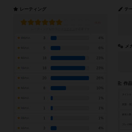
レーティング
テ
レーティングを行うには
ログイン
が必要です
3
4%
10点の人
メ
5
6%
9点の人
18
23%
8点の人
18
23%
7点の人
20
26%
6点の人
作
8
10%
5点の人
タイトル
1
1%
4点の人
原題・英
1
1%
3点の人
参加人数
1
1%
2点の人
プレイ時
3
4%
1点の人