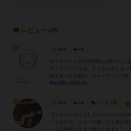
レビュー 4件
神
136名
0名
ボードゲームを1,000個以上持って
ナ・クリスマスは、トリオの元となった
組を見つける面白いカードゲームです！
オグランド
（Oguland）
続きを読む（1年以上前）
神
166名
2名
0
充実
【スリーブサイズ】エンゲームズの59
ードなので、スリーブ無しでも耐久性
ームに夢中になると雑になるタイミング