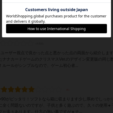
いるユーザー視点で良かった点と悪かった点の両面から紹介しま
ナナカードゲームのクリスマスVer.のデザイン変更版の同じ
ルールがシンプルなので、ゲーム初心者...
×90がピッタリ！ソフトなら箱に収まります少し厚めでしっか
に全く問題ないのですが、子供と多く遊ぶので、久々の使用🔸
が多々あります。仕方の無い事ですが🔸ナ...