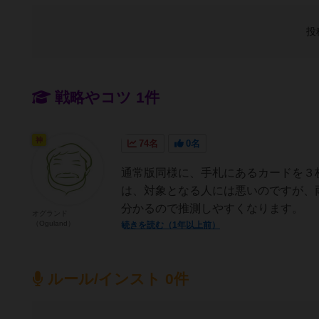
投
戦略やコツ 1件
神
74名
0名
通常版同様に、手札にあるカードを３
は、対象となる人には悪いのですが、
分かるので推測しやすくなります。
オグランド
（Oguland）
続きを読む（1年以上前）
ルール/インスト 0件