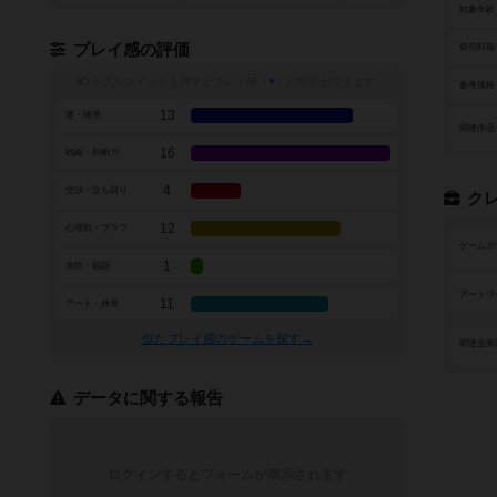
対象年齢
プレイ感の評価
発売時期
トグルスイッチを押すとプレイ感（
※
）の投票ができます
参考価格
13
運・確率
関連作品
16
戦略・判断力
4
交渉・立ち回り
ク
12
心理戦・ブラフ
ゲームデ
1
攻防・戦闘
アートワ
11
アート・外見
似たプレイ感のゲームを探す→
関連企業
データに関する報告
ログインするとフォームが表示されます