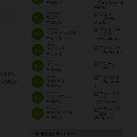
2396名
Stone Garden
3
枯山水
位
2281名
Viticulture
4
ワイナリーの四季
位
2273名
Agricola
5
アグリコラ
位
2120名
Azul
6
アズール
位
2034名
見る際に
Splendor
7
宝石の煌き
ドの幅が
位
2031名
Wingspan
8
ウイングスパン
位
2007名
7 Wonders
9
世界の七不思議
位
1921名
最近見たボードゲーム