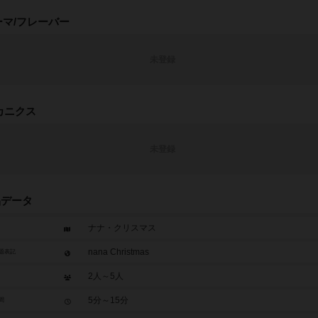
ーマ/フレーバー
未登録
カニクス
未登録
品データ
ナナ・クリスマス
nana Christmas
題表記
2人～5人
5分～15分
間