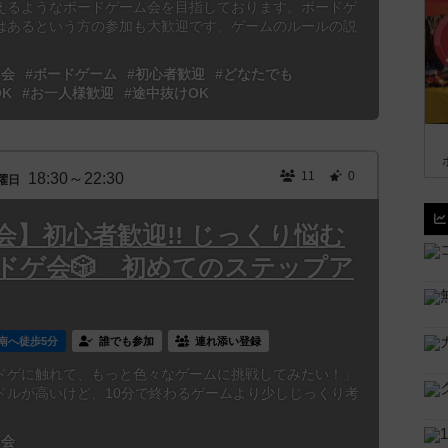
えるようなボードゲーム会を目指しております。ボードゲ
はあるという方の参加も大歓迎です。ゲームのルールの説
ム会
#ボードゲーム
#初心者歓迎
#どなたでも
K
#お一人様歓迎
#途中抜けOK
11
0
18:30～22:30
曜日
】初心者歓迎!! じっくり悩む
ドゲ会🎲 初めてのステップア
南へ徒歩5分
誰でも参加
連れ添い登録
ドゲに触れて、もっと色々なゲームに挑戦してみたい！」
ドルが高いけど、10分で終わるゲームより少しじっくり考
ム会