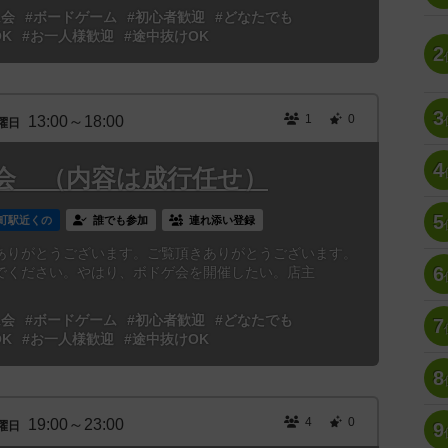
ム会
#ボードゲーム
#初心者歓迎
#どなたでも
K
#お一人様歓迎
#途中抜けOK
2
3
1
0
13:00～18:00
曜日
4
ゲ会 （内容は成行任せ）
5
町駅近くの
誰でも参加
連れ添い登録
ありがとうございます。ご覧頂きありがとうございます。
6
でください。やはり、ボドゲ会を開催したい。店主
ム会
#ボードゲーム
#初心者歓迎
#どなたでも
7
K
#お一人様歓迎
#途中抜けOK
8
4
0
19:00～23:00
曜日
9