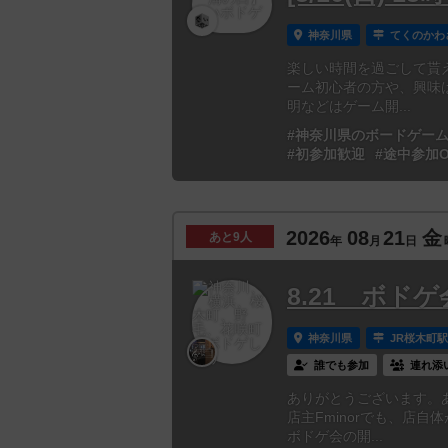
神奈川県
てくのかわ
楽しい時間を過ごして貰
ーム初心者の方や、興味
明などはゲーム開...
#神奈川県のボードゲー
#初参加歓迎
#途中参加O
2026
08
21
金
あと
9人
年
月
日
8.21 ボドゲ
神奈川県
JR桜木町
誰でも参加
連れ添
ありがとうございます。
店主Fminorでも、店
ボドゲ会の開...