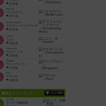
位
2528名
Battle Line
バトルライン
位
2377名
Terraforming Mars
テラフォーミングマーズ
位
2370名
6 nimmt!
ニムト
位
2201名
Carcassonne
カルカソンヌ
位
2190名
Wingspan
ウイングスパン
位
2149名
Azul
アズール
位
1903名
興味ありランキング
トップ50
SCYTHE
サイズ -大鎌戦役-
位