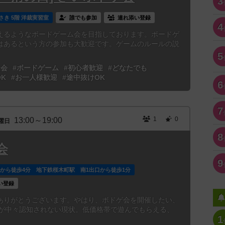
3
さき 5階 洋裁実習室
誰でも参加
連れ添い登録
4
えるようなボードゲーム会を目指しております。ボードゲ
はあるという方の参加も大歓迎です。ゲームのルールの説
5
ム会
#ボードゲーム
#初心者歓迎
#どなたでも
K
#お一人様歓迎
#途中抜けOK
6
7
1
0
13:00～19:00
曜日
8
会
9
駅から徒歩4分 地下鉄桜木町駅 南1出口から徒歩1分
い登録
ありがとうございます。やはり、ボドゲ会を開催したい、
自体が中々認知されない現状。低価格帯で遊んでもらえる、
1