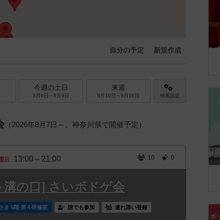
自分の予定
新規作成
今週の土日
来週
8月8日～8月9日
8月10日～8月16日
検索設定
会
（2026年8月7日～、神奈川県で開催予定）
10
0
13:00～21:00
曜日
13時～溝の口] さいボドゲ会
さき 5階 第４研修室
誰でも参加
連れ添い登録