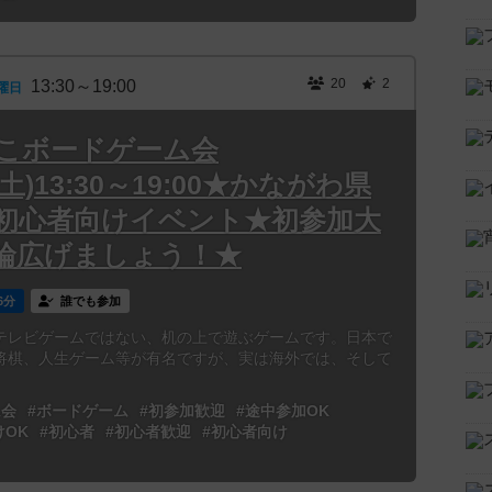
20
2
13:30～19:00
曜日
よこボードゲーム会
5(土)13:30～19:00★かながわ県
初心者向けイベント★初参加大
輪広げましょう！★
6分
誰でも参加
テレビゲームではない、机の上で遊ぶゲームです。日本で
将棋、人生ゲーム等が有名ですが、実は海外では、そして
ム会
#ボードゲーム
#初参加歓迎
#途中参加OK
けOK
#初心者
#初心者歓迎
#初心者向け