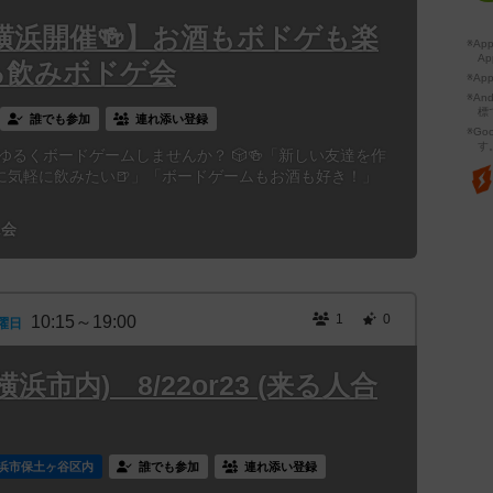
【横浜開催🍻】お酒もボドゲも楽
※A
Ap
る飲みボドゲ会
※Ap
※A
標
誰でも参加
連れ添い登録
※Go
す
、ゆるくボードゲームしませんか？ 🎲🍻「新しい友達を作
に気軽に飲みたい🍺」「ボードゲームもお酒も好き！」
ム会
1
0
10:15～19:00
曜日
浜市内) 8/22or23 (来る人合
浜市保土ヶ谷区内
誰でも参加
連れ添い登録