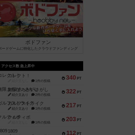
ボドファン
ボードゲームに特化したクラウドファンディング
アクセス数 急上昇中
コレクト！
340
PT
紹介文なし
1件の投稿
無限まちがいさがし
322
PT
紹介文あり
2件の投稿
ガルフストライク
217
PT
紹介文あり
1件の投稿
クルティボ
203
PT
紹介文なし
1件の投稿
1809
112
PT