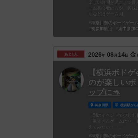
楽しい時間を過ごして貰
ーム初心者の方や、興味
明などはゲーム開...
#神奈川県のボードゲー
#初参加歓迎
#途中参加O
2026
08
14
金
あと
1人
年
月
日
【横浜ボドゲ会
のが楽しいボ
ップに🦘
神奈川県
横浜駅から
「別のイベントで少しボ
「重すぎるゲームはハー
えてみたい！」...
#神奈川県のボードゲー