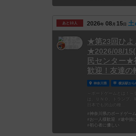
2026
08
15
土
あと
10人
年
月
日
★第23回ひ
★2026/08/1
民センター★
歓迎！友達の
神奈川県
横浜駅から
～ボードゲームとは！～
は、ＵＮＯ、トランプ、
日本でも沢山の種...
#神奈川県のボードゲー
#お一人様歓迎
#途中抜
#初心者に優しい