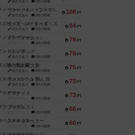
紹介文あり
1件の投稿
ファースト・イン・フライト
108
PT
紹介文あり
3件の投稿
モズビ－ズ・レイダ－ズ
94
PT
紹介文あり
1件の投稿
テンプテーション
79
PT
紹介文なし
2件の投稿
インドネシア
78
PT
紹介文あり
2件の投稿
宵と暁の呪文書
75
PT
紹介文あり
8件の投稿
リスボン・トラム 28
73
PT
紹介文あり
9件の投稿
アマナイト
73
PT
紹介文なし
1件の投稿
ブラヴェスト
66
PT
紹介文なし
1件の投稿
スペクタキュラー
60
PT
紹介文なし
1件の投稿
スモールワールド