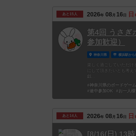
2026
08
16
日
あと
15人
年
月
日
第4回 うさぎ
参加歓迎）
神奈川県
横浜駅から
楽しく過ごしていただけ
にして頂きたいとも考えていま
戯...
#神奈川県のボードゲー
#途中参加OK
#お一人様
2026
08
16
日
あと
14人
年
月
日
[8/16(日) 