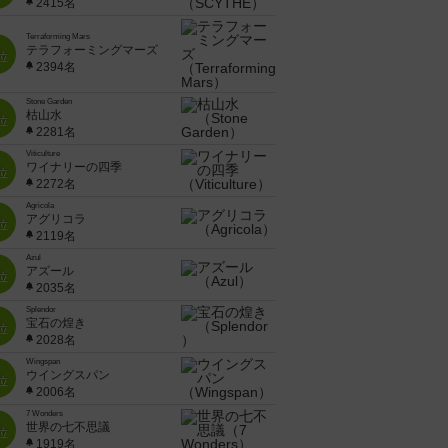
2415名
Terraforming Mars
テラフォーミングマーズ
位
2394名
Stone Garden
枯山水
位
2281名
Viticulture
ワイナリーの四季
位
2272名
Agricola
アグリコラ
位
2119名
Azul
アズール
位
2035名
Splendor
宝石の煌き
位
2028名
Wingspan
ウイングスパン
位
2006名
7 Wonders
世界の七不思議
位
1919名