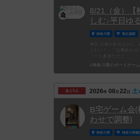
8/21（金）
しむ♪平日ゆ
神奈川県
東白楽駅
🍻🎲 お酒を飲みながら
りたい！」「仕事終わり
「一人参加だけど...
#神奈川県のボードゲー
2026
08
22
土
あと
5人
年
月
日
B宅ゲーム会(横
わせで調整)
神奈川県
神奈川県横