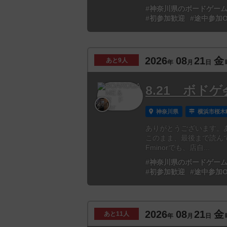
#神奈川県のボードゲー
#初参加歓迎
#途中参加O
2026
08
21
金
あと
9人
年
月
日
8.21 ボド
神奈川県
横浜市桜木
ありがとうございます。
このまま、最後まで読ん
Fminorでも、店自...
#神奈川県のボードゲー
#初参加歓迎
#途中参加O
2026
08
21
金
あと
11人
年
月
日