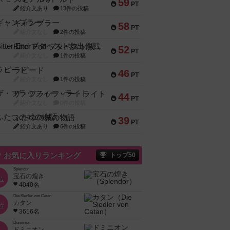
59
PT
紹介文あり
13件の投稿
ギャンブラー
58
PT
紹介文なし
2件の投稿
Bitter End ブタペスト救出作戦
52
PT
紹介文なし
1件の投稿
ラピード
46
PT
紹介文なし
1件の投稿
ザ・フラッフィー・ライト
44
PT
紹介文なし
0件の投稿
ふたつの城の物語
39
PT
紹介文あり
6件の投稿
お気に入りランキング
トップ50
Splendor
宝石の煌き
位
4040名
Die Siedler von Catan
カタン
位
3616名
Dominion
ドミニオン