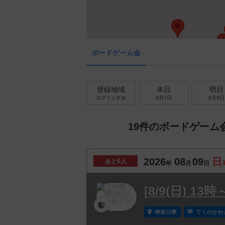
ボードゲーム会
登録地域
本日
明日
ログインする
8月7日
8月8日
19件のボードゲーム
2026
08
09
日
あと
6人
年
月
日
[8/9(日) 
神奈川県
てくのかわ