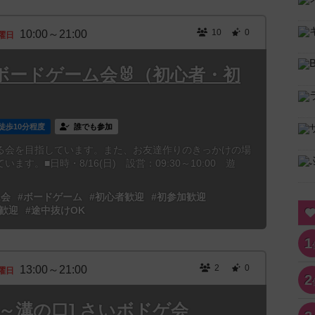
10
0
10:00～21:00
曜日
ボードゲーム会🐰（初心者・初
徒歩10分程度
誰でも参加
る会を目指しています。また、お友達作りのきっかけの場
す。■日時・8/16(日) 設営：09:30～10:00 遊
ム会
#ボードゲーム
#初心者歓迎
#初参加歓迎
歓迎
#途中抜けOK
1
2
0
13:00～21:00
曜日
2
13時～溝の口] さいボドゲ会