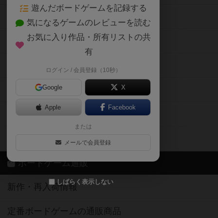
遊んだボードゲームを記録する
ボードゲーム会情報
気になるゲームのレビューを読む
お気に入り作品・所有リストの共
メカニクス特集
有
掲示板・トピックス
ログイン / 会員登録（10秒）
Google
X
ボドとも・会員一覧
Apple
Facebook
ボードゲーム業界コラム
または
ボドゲーマご利用案内
メールで会員登録
ボードゲーム通販
しばらく表示しない
新作・再入荷情報
定番ボードゲームの通販商品