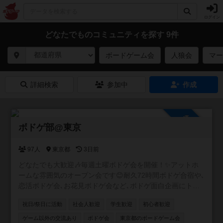
ログイン
どなたでものコミュニティを探す 9件
ボードゲーム会
人狼会
マー
詳細検索
参加中
作成
参加自由
ボドゲ部@東京
97人
東京都
3日前
どなたでも大歓迎🎶毎週土曜ボドゲ会を開催！✨アットホ
ームな雰囲気のオープン会です😊耐久72時間ボドゲ合宿や､
恋活ボドゲ会､お花見ボドゲ会など､ボドゲ面白企画にトラ
イ中💞軽ゲーから重ゲーまで幅広くプレイします🎲基本的
祝日/祭日に活動
社会人歓迎
学生歓迎
初心者歓迎
に土日祝､たまに平日にも開催✨おひとりさまで初参加から
の､リピート率高め❗️ぜひ一度､気軽に足を運んでいただけた
ゲーム以外の交流あり
ボドゲ会
東京都のボードゲーム会