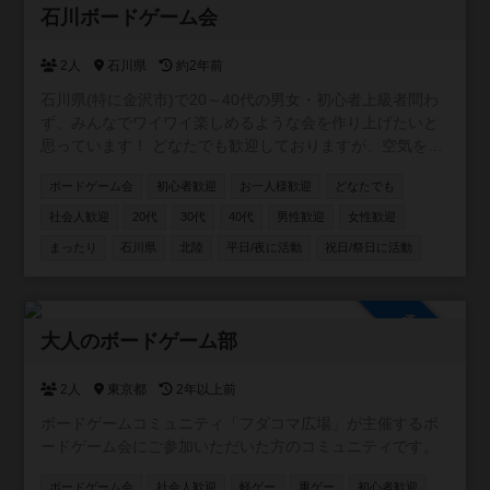
参加自由
く、初参加の方でも馴染みやすい雰囲気です🙆🏻‍♀️ ＜過去の
石川ボードゲーム会
参加人数＞ 第1回：13名（女性6名） 第2回：21名（女性9
名） ＜イベントの詳細はこちら＞ https://1link.jp/ikesai
2人
石川県
約2年前
石川県(特に金沢市)で20～40代の男女・初心者上級者問わ
ず、みんなでワイワイ楽しめるような会を作り上げたいと
思っています！ どなたでも歓迎しておりますが、空気を悪
くするようなことはしないようによろしくお願いします！
ボードゲーム会
初心者歓迎
お一人様歓迎
どなたでも
●会の頻度 月1〜2回の頻度で会を開催します ●会場 フリー
スペースや、ボードゲームカフェ等を使用します ●費用 会
社会人歓迎
20代
30代
40代
男性歓迎
女性歓迎
場費がかかる場合、ご自身の費用のみはお支払いください
まったり
石川県
北陸
平日/夜に活動
祝日/祭日に活動
参加自由
大人のボードゲーム部
2人
東京都
2年以上前
ボードゲームコミュニティ「フダコマ広場」が主催するボ
ードゲーム会にご参加いただいた方のコミュニティです。
ボードゲーム会
社会人歓迎
軽ゲー
重ゲー
初心者歓迎