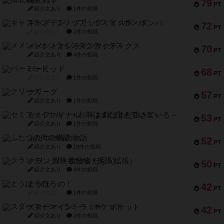
南北戦争
79
PT
紹介文あり
1件の投稿
キャプテン・フリップ：イスラ・ボンバ
72
PT
紹介文なし
2件の投稿
メメントオンラインタクティクス
70
PT
紹介文あり
4件の投稿
パーミッド
68
PT
紹介文なし
1件の投稿
クリーグ
57
PT
紹介文あり
1件の投稿
セミファイナル ～お前はまだ生きている～
53
PT
紹介文あり
1件の投稿
ふたつの街の物語
52
PT
紹介文あり
18件の投稿
クランク! ：冒険者たち（拡張）
50
PT
紹介文あり
4件の投稿
とうほうの！
42
PT
紹介文なし
1件の投稿
スターマイン・ラミー ポケット
42
PT
紹介文あり
2件の投稿