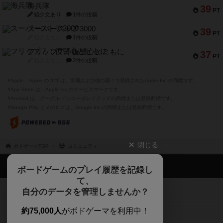
海兵隊
39
PT
紹介文あり
1件の投稿
スーパーストア3000
39
PT
紹介文なし
1件の投稿
フリップ７：復讐心とともに
37
PT
紹介文なし
2件の投稿
※Apple、Apple のロゴ は、米国および他の国々で登録されたApple Inc.の商標です。
※App Store は、Apple Inc.のサービスマークです。
※Android は、グーグル インコーポレイテッドの商標または登録商標です。
※Google Play とそのロゴは、Google Inc.の商標または登録商標です。
閉じる
ボドゲーマTOP
コミュニティ
ボドゲーマTOP
ボードゲームのプレイ履歴を記録し
て、
ボードゲームを検索する
自分のデータを管理しませんか？
約75,000人
がボドゲーマを利用中！
ボードゲームの新着レビュー