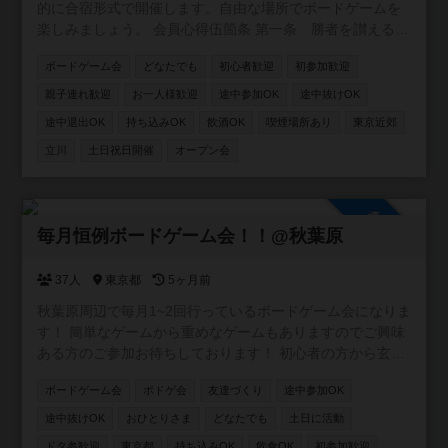
的に合宿形式で開催します。自由な場所でボードゲームを
楽しみましょう。 会員心得伍箇条 第一条 勝者を讃えるべ
し(勝者に気を使わせてはいけません) 第二条 ゲームでは
ボードゲーム会
どなたでも
初心者歓迎
初参加歓迎
負けると分かっていても全力を尽くすべし(勝者がつまらな
く感じる行為をしてはいけません) 第三条 ゲームに負けて
親子連れ歓迎
お一人様歓迎
途中参加OK
途中抜けOK
機嫌を損ねることの無かるべし(悔しくてもそれはゲームで
途中退出OK
持ち込みOK
飲酒OK
喫煙場所あり
東京近郊
す、次は勝てる様に頑張ろう) 第四条 長考に好手なし(他
立川
土日祝日開催
オープン会
者を待たせる時は一言断ろう) 第五条 法に触れること無か
るべし(法に触れなければ遠慮は無用)
参加自由
毎月恒例ボードゲーム会！！@秋葉原
37人
東京都
5ヶ月前
秋葉原周辺で毎月1~2回行っているボードゲーム会になりま
す！ 簡単なゲームから重めなゲームもありますのでご興味
ある方のご参加お待ちしております！ 初心者の方から玄人
の方まで幅広い方達からご好評いただき毎月沢山のお友達
ボードゲーム会
ボドゲ会
友達づくり
途中参加OK
が遊びに来てくれています(*´∀｀*) 相方と合わせて約300種
類(拡張込)のボードゲームございますので色んな方に楽しめ
途中抜けOK
おひとりさま
どなたでも
土日に活動
るよう精進していきます( ・ω・)ゞ 毎回ボードゲーム会
ドタ参歓迎
東京都
持ち込みOK
飲食OK
初参加歓迎