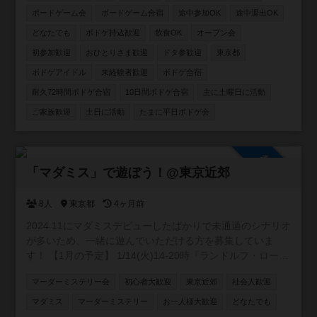
ら嬉しいです☺️🐾
ボードゲーム会
ボードゲーム合宿
途中参加OK
途中退出OK
どなたでも
ボドゲ持込歓迎
飲食OK
オープン会
初参加歓迎
おひとりさま歓迎
ドタ参歓迎
東京都
ボドゲアイドル
未経験者歓迎
ボドゲ合宿
耐久72時間ボドゲ合宿
10日間ボドゲ合宿
主に土曜日に活動
ご家族歓迎
土日に活動
たまに平日ボドゲ会
参加自由
「マダミス」で遊ぼう！@東京近郊
8人
東京都
4ヶ月前
2024.11にマダミスデビューしたばかりで未通過のシナリオ
が多いため、一緒に遊んでいただける方を募集していま
す！ 【1月の予定】 1/14(火)14-20時『ランドルフ・ローレ
ンスの追憶』@新宿を制作者様GMで開催します！ (詳細は
マーダーミステリー会
初心者大歓迎
東京近郊
社会人歓迎
ゲーム会タブ参照) 【今後の予定】 東京近郊で貸切公演を
開催する予定です！ご希望の作品がございましたらお気軽
マダミス
マーダーミステリー
お一人様大歓迎
どなたでも
にお申し付けください。 ※当方が参加する場合は開催まで