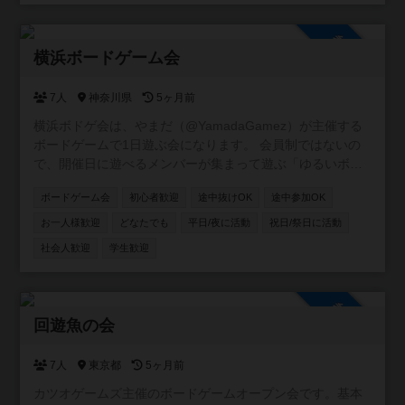
の調整をこちらで行いますので、とにかく参加していただ
ける方を募集しています！ ご不明な点等ございましたらお
参加自由
問い合わせください。 検索からでもお気軽にご連絡お待ち
横浜ボードゲーム会
しております！
7人
神奈川県
5ヶ月前
横浜ボドゲ会は、やまだ（@YamadaGamez）が主催する
ボードゲームで1日遊ぶ会になります。 会員制ではないの
で、開催日に遊べるメンバーが集まって遊ぶ「ゆるいボー
ドゲーム会」です。 ボードゲーム好きの方はもちろん、初
ボードゲーム会
初心者歓迎
途中抜けOK
途中参加OK
心者の方、主催者と同じ「人見知り」の方が参加しやす
く、安心して、わいわい楽しめるボードゲーム会を目指し
お一人様歓迎
どなたでも
平日/夜に活動
祝日/祭日に活動
ております。 ボードゲームに興味があるけど、一人でボー
社会人歓迎
学生歓迎
ドゲームカフェには行けない！、既に出来上がっているコ
ミュニティに入るのはちょっと怖い！、ボードゲームのル
ールとか全然わかんないけど参加してみたい！といった初
参加自由
心者・人見知りの方も大歓迎！ 皆さまが慣れるまで主催者
回遊魚の会
がサポートさせていただきますので、ご安心下さい！ 一人
ぼっちにはさせません！一緒に遊びましょう！ 会場も、子
7人
東京都
5ヶ月前
ども達が利用する地区センターの会議室なのでご安心下さ
い。
カツオゲームズ主催のボードゲームオープン会です。基本