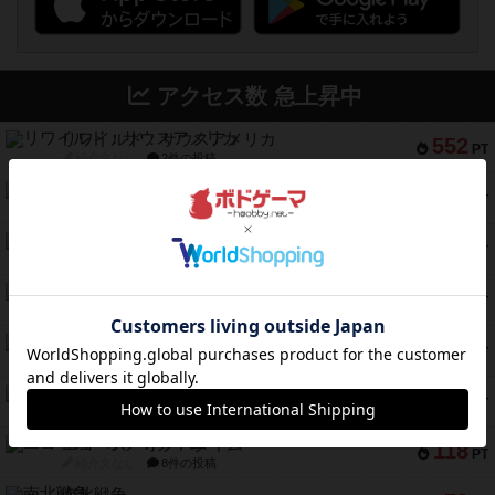
アクセス数 急上昇中
リワイルド：サウスアメリカ
552
PT
紹介文なし
2件の投稿
マーケットフレッシュ
170
PT
紹介文あり
1件の投稿
ファイアー・ブルズ / 火牛陣
141
PT
紹介文なし
1件の投稿
ワン・トゥ・ファイブ
122
PT
紹介文あり
1件の投稿
トランスオリエント・エクスプレス
119
PT
紹介文なし
1件の投稿
フラットアイアン
118
PT
紹介文なし
2件の投稿
エコーズ・オブ・タイム
118
PT
紹介文なし
8件の投稿