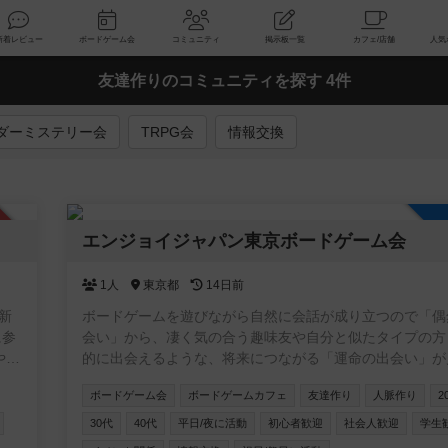
索
新着レビュー
ボードゲーム会
コミュニティ
掲示板一覧
友達作りのコミュニティを探す 4件
ダーミステリー会
TRPG会
情報交換
認制
エンジョイジャパン東京ボードゲーム会
1人
東京都
14日前
新
ボードゲームを遊びながら自然に会話が成り立つので「偶
に参
会い」から、凄く気の合う趣味友や自分と似たタイプの方
やア
的に出会えるような、将来につながる「運命の出会い」が
る事への願いも込めた交流イベントを企画しています✨ 公式ペー
ボードゲーム会
ボードゲームカフェ
友達作り
人脈作り
2
ジ https://enjoyjp.jp/
わ
30代
40代
平日/夜に活動
初心者歓迎
社会人歓迎
学生
。