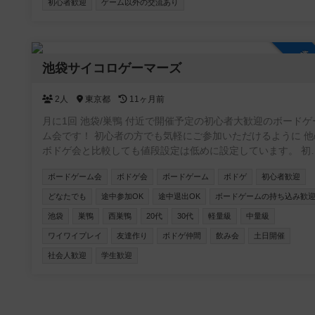
初心者歓迎
ゲーム以外の交流あり
軽くてワイワイできるライトなゲームを多く取り揃えていま
ボドゲ会で仲良くなったら飲み会、BBQ等も開催していきま
みんなで楽しい時間を過ごしましょう！ご参加お待ちしてい
参
🎶
池袋サイコロゲーマーズ
2人
東京都
11ヶ月前
月に1回 池袋/巣鴨 付近で開催予定の初心者大歓迎のボードゲ
ム会です！ 初心者の方でも気軽にご参加いただけるように 他の
ボドゲ会と比較しても値段設定は低めに設定しています。 初め
ての方でも楽しめる「軽〜中量級のゲーム」を中心にご用意
ボードゲーム会
ボドゲ会
ボードゲーム
ボドゲ
初心者歓迎
います。 ルールは運営メンバーが丁寧に説明しますので、ご
心ください。 経験者の方ももちろん歓迎です🙌 ボードゲーム
どなたでも
途中参加OK
途中退出OK
ボードゲームの持ち込み歓
持ち込みも大歓迎です！（手ぶら参加もOK） 本イベントは 20〜
池袋
巣鴨
西巣鴨
20代
30代
軽量級
中量級
30代限定イベントです🙋‍♂️ 同世代のボドゲ仲間や友達を作り
ワイワイプレイ
友達作り
ボドゲ仲間
飲み会
土日開催
方、気軽に楽しく遊びたい方にぴったりです！ まだ開催回数
少なく、内輪ノリもありませんので、どなたでも安心してご
社会人歓迎
学生歓迎
いただけます。 お一人での参加も大歓迎です。過去の開催では
ソロ参加の方も多数いらっしゃいました。 女性の参加者も多
く、初参加の方でも馴染みやすい雰囲気です🙆🏻‍♀️ ＜過去の参加人
数＞ 第1回：13名（女性6名） 第2回：21名（女性9名） ＜イベ