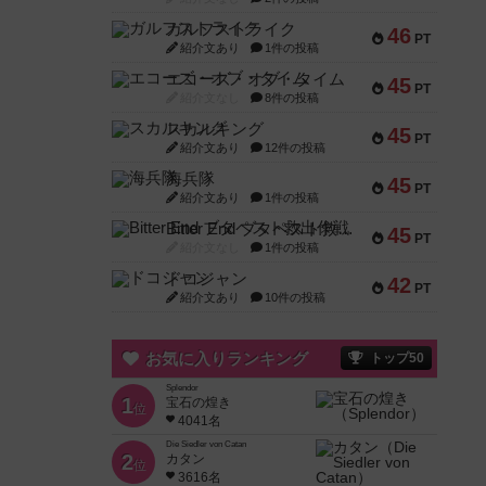
ガルフストライク
46
PT
紹介文あり
1件の投稿
エコーズ・オブ・タイム
45
PT
紹介文なし
8件の投稿
スカルキング
45
PT
紹介文あり
12件の投稿
海兵隊
45
PT
紹介文あり
1件の投稿
Bitter End ブタペスト救出作戦
45
PT
紹介文なし
1件の投稿
ドコジャン
42
PT
紹介文あり
10件の投稿
お気に入りランキング
トップ50
Splendor
1
宝石の煌き
位
4041名
Die Siedler von Catan
2
カタン
位
3616名