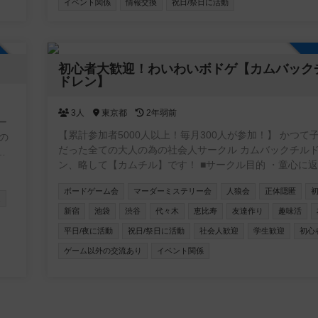
イベント関係
情報交換
祝日/祭日に活動
す。
す！
ます
加自由
初心者大歓迎！わいわいボドゲ【カムバック
ドレン】
3人
東京都
2年弱前
ー
【累計参加者5000人以上！毎月300人が参加！】 かつて子ども
だった全ての大人の為の社会人サークル カムバックチル
ン、略して【カムチル】です！ ■サークル目的 ・童心に返りたい
して
・新しい事に挑戦したい ・遊びを通じて友達を作りたい 
安
ボードゲーム会
マーダーミステリー会
人狼会
正体隠匿
かく体を動かしたい ・仕事と無関係の人と話したい 主な年齢層
の
迎
は20~30代。男女比は6：4 ■お断り ネットワークビジネス、営
新宿
池袋
渋谷
代々木
恵比寿
友達作り
趣味活
業、勧誘が目的の方は固くお断りします！ 私も過去に、
たい
平日/夜に活動
祝日/祭日に活動
社会人歓迎
学生歓迎
初心
ワークショップに勧誘されて嫌な思いをした事があります
が
ゲーム以外の交流あり
イベント関係
記目的の方は来ないで下さい！ 友達作りサークルなので、ナン
参加
パ目的の方もお断りです。 しつこい方が居ましたらサー
タッフにご連絡下さい。 ≪ボードゲーム≫ 都内でボードゲーム
をやります 初心者でも楽しめる簡単なゲームばかりです！
ドゲーム・ゲームソフト・持ち込み大歓迎です！