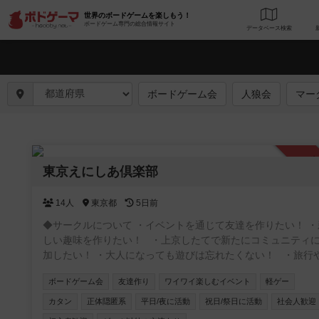
世界のボードゲームを楽しもう！
ボードゲーム専門の総合情報サイト
データベース
検
ボードゲーム会
人狼会
マー
承
東京えにしあ倶楽部
14人
東京都
5日前
◆サークルについて ・イベントを通じて友達を作りたい！ ・
しい趣味を作りたい！ ・上京したてで新たにコミュニティ
加したい！ ・大人になっても遊びは忘れたくない！ ・旅行
ウトドアなど楽しいことはしてみたい！ そんな社会人の居場所
ボードゲーム会
友達作り
ワイワイ楽しむイベント
軽ゲー
を作るサークルです！ ◆ボドゲ会 初心者に特化したボドゲ会を
金曜、土日を中心に開催してます！ ルール説明等ゆっくりと
カタン
正体隠匿系
平日/夜に活動
祝日/祭日に活動
社会人歓迎
かるまで丁寧にしますので初めての方でも安心してください