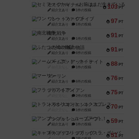
セミファイナル ～お前はまだ生きている～
103
PT
紹介文あり
1件の投稿
ワン・トゥ・ファイブ
97
PT
紹介文あり
1件の投稿
南北戦争
91
PT
紹介文あり
1件の投稿
ふたつの城の物語
91
PT
紹介文あり
6件の投稿
ノームズ・アット・ナイト
88
PT
紹介文なし
1件の投稿
マーリン
76
PT
紹介文あり
6件の投稿
フラットアイアン
75
PT
紹介文なし
2件の投稿
トランスオリエント・エクスプレス
70
PT
紹介文なし
1件の投稿
アンブッシュ！：ムーブアウト！
59
PT
紹介文あり
1件の投稿
キャプテン・フリップ：イスラ・ボンバ
51
PT
紹介文なし
2件の投稿