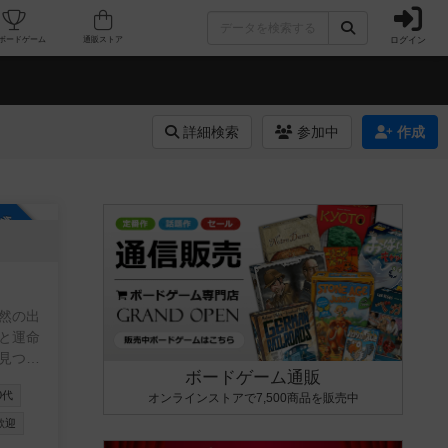
ログイン
カフェ/店舗
人気ボードゲーム
通販ストア
詳細検索
参加中
作成
参加自由
然の出
と運命
見つか
ボードゲーム通販
0代
オンラインストアで7,500商品を販売中
歓迎