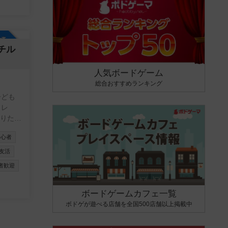
参加自由
チル
人気ボードゲーム
総合おすすめランキング
ドレ
・とに
初心者
友活
怪しい
者歓迎
。 上
ボードゲームカフェ一覧
クルス
ボドゲが遊べる店舗を全国500店舗以上掲載中
 ボー