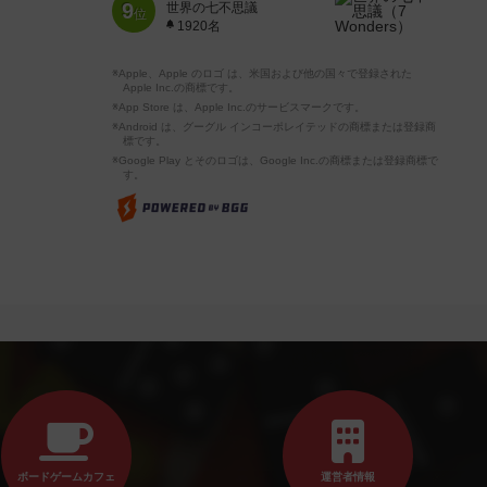
9
世界の七不思議
位
1920名
※Apple、Apple のロゴ は、米国および他の国々で登録された
Apple Inc.の商標です。
※App Store は、Apple Inc.のサービスマークです。
※Android は、グーグル インコーポレイテッドの商標または登録商
標です。
※Google Play とそのロゴは、Google Inc.の商標または登録商標で
す。
ボードゲームカフェ
運営者情報