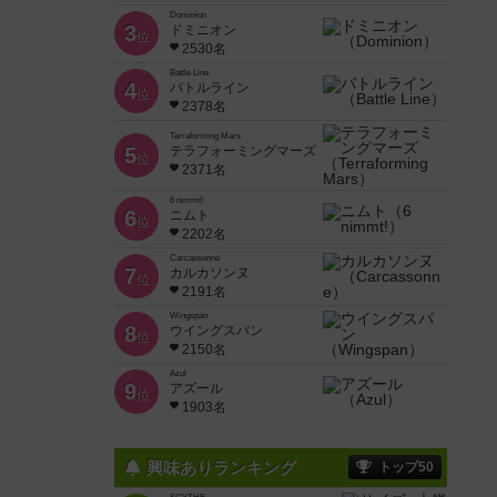
Dominion
3
ドミニオン
位
2530名
Battle Line
4
バトルライン
位
2378名
Terraforming Mars
5
テラフォーミングマーズ
位
2371名
6 nimmt!
6
ニムト
位
2202名
Carcassonne
7
カルカソンヌ
位
2191名
Wingspan
8
ウイングスパン
位
2150名
Azul
9
アズール
位
1903名
興味ありランキング
トップ50