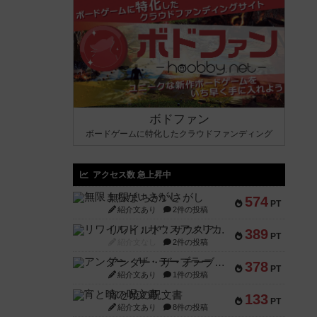
ボドファン
ボードゲームに特化したクラウドファンディング
アクセス数 急上昇中
無限まちがいさがし
574
PT
紹介文あり
2件の投稿
リワイルド：サウスアメリカ
389
PT
紹介文なし
2件の投稿
アンダー・ザ・テーブラー
378
PT
紹介文あり
1件の投稿
宵と暁の呪文書
133
PT
紹介文あり
8件の投稿