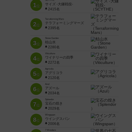
SCYTHE
1
サイズ -大鎌戦役-
位
2415名
Terraforming Mars
2
テラフォーミングマーズ
位
2395名
Stone Garden
3
枯山水
位
2280名
Viticulture
4
ワイナリーの四季
位
2272名
Agricola
5
アグリコラ
位
2120名
Azul
6
アズール
位
2034名
Splendor
7
宝石の煌き
位
2029名
Wingspan
8
ウイングスパン
位
2006名
7 Wonders