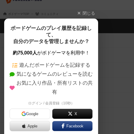
閉じる
ボドゲーマTOP
コミュニティ
ボドゲーマTOP
ボードゲームのプレイ履歴を記録し
て、
ボードゲームを検索する
自分のデータを管理しませんか？
約75,000人
がボドゲーマを利用中！
ボードゲームの新着レビュー
遊んだボードゲームを記録する
ボードゲーム会情報
気になるゲームのレビューを読む
お気に入り作品・所有リストの共
メカニクス特集
有
掲示板・トピックス
ログイン / 会員登録（10秒）
Google
X
ボドとも・会員一覧
Apple
Facebook
ボードゲーム業界コラム