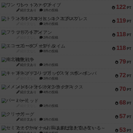
ワン・トゥ・ファイブ
122
PT
紹介文あり
1件の投稿
トランスオリエント・エクスプレス
119
PT
紹介文なし
1件の投稿
フラットアイアン
118
PT
紹介文なし
2件の投稿
エコーズ・オブ・タイム
118
PT
紹介文なし
8件の投稿
南北戦争
79
PT
紹介文あり
1件の投稿
キャプテン・フリップ：イスラ・ボンバ
72
PT
紹介文なし
2件の投稿
メメントオンラインタクティクス
70
PT
紹介文あり
4件の投稿
パーミッド
68
PT
紹介文なし
1件の投稿
クリーグ
57
PT
紹介文あり
1件の投稿
セミファイナル ～お前はまだ生きている～
53
PT