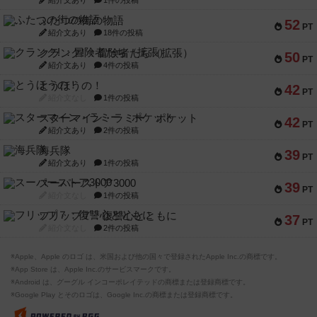
紹介文あり
1件の投稿
ふたつの街の物語
52
PT
紹介文あり
18件の投稿
クランク! ：冒険者たち（拡張）
50
PT
紹介文あり
4件の投稿
とうほうの！
42
PT
紹介文なし
1件の投稿
スターマイン・ラミー ポケット
42
PT
紹介文あり
2件の投稿
海兵隊
39
PT
紹介文あり
1件の投稿
スーパーストア3000
39
PT
紹介文なし
1件の投稿
フリップ７：復讐心とともに
37
PT
紹介文なし
2件の投稿
※Apple、Apple のロゴ は、米国および他の国々で登録されたApple Inc.の商標です。
※App Store は、Apple Inc.のサービスマークです。
※Android は、グーグル インコーポレイテッドの商標または登録商標です。
※Google Play とそのロゴは、Google Inc.の商標または登録商標です。