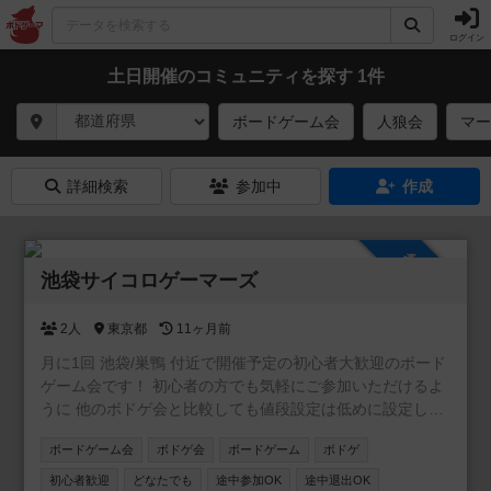
ログイン
土日開催のコミュニティを探す 1件
ボードゲーム会
人狼会
マー
詳細検索
参加中
作成
参加自由
池袋サイコロゲーマーズ
2人
東京都
11ヶ月前
月に1回 池袋/巣鴨 付近で開催予定の初心者大歓迎のボード
ゲーム会です！ 初心者の方でも気軽にご参加いただけるよ
うに 他のボドゲ会と比較しても値段設定は低めに設定して
います。 初めての方でも楽しめる「軽〜中量級のゲーム」
ボードゲーム会
ボドゲ会
ボードゲーム
ボドゲ
を中心にご用意しています。 ルールは運営メンバーが丁寧
に説明しますので、ご安心ください。 経験者の方ももちろ
初心者歓迎
どなたでも
途中参加OK
途中退出OK