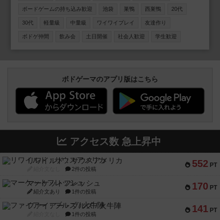
ん歓迎です🙌 ボードゲームの持ち込みも大歓迎です！（手
ボードゲームの持ち込み歓迎
池袋
巣鴨
西巣鴨
20代
ぶら参加もOK） 本イベントは 20〜30代限定イベントです
30代
軽量級
中量級
ワイワイプレイ
友達作り
🙋‍♂️ 同世代のボドゲ仲間や友達を作りたい方、気軽に楽しく
遊びたい方にぴったりです！ まだ開催回数が少なく、内輪
ボドゲ仲間
飲み会
土日開催
社会人歓迎
学生歓迎
ノリもありませんので、どなたでも安心してご参加いただ
けます。 お一人での参加も大歓迎です。過去の開催ではソ
ロ参加の方も多数いらっしゃいました。 女性の参加者も多
く、初参加の方でも馴染みやすい雰囲気です🙆🏻‍♀️ ＜過去の
ボドゲーマのアプリ版はこちら
参加人数＞ 第1回：13名（女性6名） 第2回：21名（女性9
名） ＜イベントの詳細はこちら＞ https://1link.jp/ikesai
アクセス数 急上昇中
リワイルド：サウスアメリカ
552
PT
紹介文なし
2件の投稿
マーケットフレッシュ
170
PT
紹介文あり
1件の投稿
ファイアー・ブルズ / 火牛陣
141
PT
紹介文なし
1件の投稿