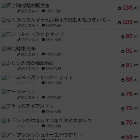
宵と暁の呪文書
133
PT
紹介文あり
8件の投稿
セミファイナル ～お前はまだ生きている～
103
PT
紹介文あり
1件の投稿
ワン・トゥ・ファイブ
97
PT
紹介文あり
1件の投稿
南北戦争
91
PT
紹介文あり
1件の投稿
ふたつの城の物語
91
PT
紹介文あり
6件の投稿
ノームズ・アット・ナイト
88
PT
紹介文なし
1件の投稿
マーリン
76
PT
紹介文あり
6件の投稿
フラットアイアン
75
PT
紹介文なし
2件の投稿
トランスオリエント・エクスプレス
70
PT
紹介文なし
1件の投稿
アンブッシュ！：ムーブアウト！
59
PT