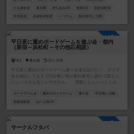
るよう精進していきます( ・ω・)ゞ 毎回ボードゲーム会
ドタ参歓迎
東京都
持ち込みOK
飲食OK
初参加歓迎
には50種類以上のボードゲームをご用意していますので時
学生歓迎
未経験者歓迎
いつでも
祝日/祭日に活動
間の許す限り遊び尽くして下さい！！
参加自由
平日夜に重めボードゲームを遊ぶ会・都内
（新宿～浜松町～その他応相談）
8人
東京都
12ヶ月前
平日夜に重めのボードゲーム遊べる場を設けたく、ボドゲ
会を検討してます 1日仕事に明け暮れ帰宅し疲れて眠るだ
けというのも悲しいですから、、 退勤したらいったん仕事
のことを忘れてボードゲーム遊びに夢中になりましょう！
ボードゲーム会
重めのボードゲーム
重ゲ会
平日/夜に活動
以下、会の内訳です； -------------------------------------- 日
時：平日夜の19時～22時30分 ※都度募集 場所：都内（新宿
初参加歓迎
お一人様OK
～東京～浜松町～銀座～錦糸町の近辺で応ご相談） ※ 主催
は池袋方面在住です。 ※ 借りれた部屋の住所を開催の折に
ご参加のかたへお知らせするかたちです 参加費：700円 制
参加自由
限：1開催4名まで(1卓のみ) --------------------------------------
サークルフタバ
経験の浅いかた深いかたを問わず ご興味お持ちいただけま