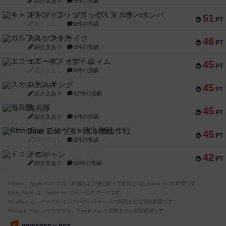
紹介文あり
1件の投稿
キャプテン・フリップ：イスラ・ボンバ
51
PT
紹介文なし
2件の投稿
ガルフストライク
46
PT
紹介文あり
1件の投稿
エコーズ・オブ・タイム
45
PT
紹介文なし
8件の投稿
スカルキング
45
PT
紹介文あり
12件の投稿
海兵隊
45
PT
紹介文あり
1件の投稿
Bitter End ブタペスト救出作戦
45
PT
紹介文なし
1件の投稿
ドコジャン
42
PT
紹介文あり
10件の投稿
※Apple、Apple のロゴ は、米国および他の国々で登録されたApple Inc.の商標です。
※App Store は、Apple Inc.のサービスマークです。
※Android は、グーグル インコーポレイテッドの商標または登録商標です。
※Google Play とそのロゴは、Google Inc.の商標または登録商標です。