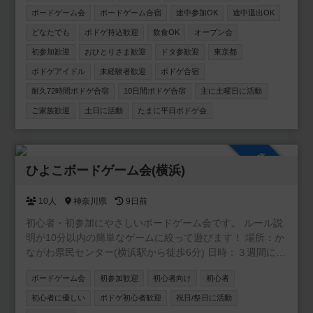
ら嬉しいです☺️🐾
ボードゲーム会
ボードゲーム合宿
途中参加OK
途中退出OK
どなたでも
ボドゲ持込歓迎
飲食OK
オープン会
初参加歓迎
おひとりさま歓迎
ドタ参歓迎
東京都
ボドゲアイドル
未経験者歓迎
ボドゲ合宿
耐久72時間ボドゲ合宿
10日間ボドゲ合宿
主に土曜日に活動
ご家族歓迎
土日に活動
たまに平日ボドゲ会
参加自由
ひよこボードゲーム会(横浜)
10人
神奈川県
9日前
初心者・初参加にやさしいボードゲーム会です。 ルール説
明が10分以内の簡単なゲームに絞って遊びます！ 場所：か
ながわ県民センター(横浜駅から徒歩6分) 日時：３週間に１
回ペース 土日の13:30-19:00
ボードゲーム会
初参加歓迎
初心者向け
初心者
初心者に優しい
ボドゲ初心者歓迎
祝日/祭日に活動