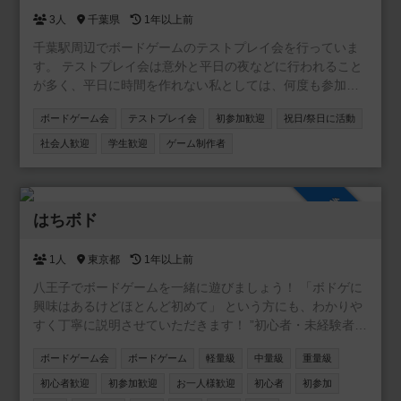
したら ぜひお気軽にご参加ください！ ※ 2025年内の開始
3人
千葉県
1年以上前
を目標にかなり気長に(若干放置気味に)募っています ※
千葉駅周辺でボードゲームのテストプレイ会を行っていま
す。 テストプレイ会は意外と平日の夜などに行われること
が多く、平日に時間を作れない私としては、何度も参加を
見送っていました。 このテストプレイ会を立ち上げる理由
ボードゲーム会
テストプレイ会
初参加歓迎
祝日/祭日に活動
は、私以外にも休日しか時間が取れない人がいるのではと
思ったからです。 私は普段、仲の良い友達だけとボードゲ
社会人歓迎
学生歓迎
ゲーム制作者
ームを遊んでいて、ゲーム会に参加したり、ツイプラで募
集をしたことがありません。 他のゲーム会、テストプレイ
会の常識などは正直分からない所がありますが、ご容赦く
参加自由
ださい。 平日は時間が作れない方や、休日を有効に活用し
はちボド
たい方は、ぜひこちらのテストプレイ会にご参加下さい。
よろしくお願いします。
1人
東京都
1年以上前
八王子でボードゲームを一緒に遊びましょう！ 「ボドゲに
興味はあるけどほとんど初めて」 という方にも、わかりや
すく丁寧に説明させていただきます！ ”初心者・未経験者で
も気軽に楽しめる” そんなボードゲーム会を目指しています
ボードゲーム会
ボードゲーム
軽量級
中量級
重量級
ので、お気軽にお問い合わせください🎵 「オフ会に参加す
るのは初めて」 「ボードゲームはほとんど遊んだことが無
初心者歓迎
初参加歓迎
お一人様歓迎
初心者
初参加
い」 という方も多数参加されています！