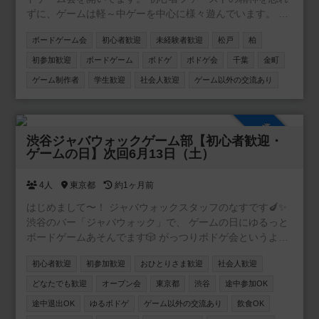
ずに、ゲームは軽～中ゲーを中心に様々遊んでいます。 各
参加者の持ち込み分を含めると200種類以上のゲームがあり
ボードゲーム会
初心者歓迎
未経験者歓迎
松戸
柏
ます。 当会は初心者や未経験者からの方も多く、熟練者の
方も含めて楽しく遊んでいます。初参加やお1人様の参加で
初参加歓迎
ボードゲーム
ボドゲ
ボドゲ会
千葉
金町
も運営がサポートしますので安心してご参加ください！ 興
ゲーム制作者
学生歓迎
社会人歓迎
ゲーム以外の交流あり
味のある方は一緒に遊びましょ～！ ※ボドゲ会の開催概要
は、ボードゲーム会のページをご確認ください ※他募集サ
イトでも募集しているため、早期に埋まることがありま
参加自由
す。
渋谷ジャバウォックゲーム部【初心者歓迎・
ゲームの日】次回6月13日（土）
4人
東京都
約1ヶ月前
はじめまして〜！ ジャバウォックスタッフのなすです🍆✨
渋谷のバー「ジャバウォック」で、 ゲームの日にゆるっと
ボードゲームあそんでます🎲 がっつりボドゲ会というよ
り、 ボドゲがあるバーでまったり遊ぶ感じです🍸 ・初心者
初心者歓迎
初参加歓迎
おひとりさま歓迎
社会人歓迎
さんだいかんげい ・おひとり参加も多め ・ルール説明ゆっ
くりやります◎ ・途中参加・途中ぬけOK お店はバーなの
どなたでも歓迎
オープン会
東京都
渋谷
途中参加OK
で お酒のみながらゆる〜く遊べます🍻 お酒・ドリンクは飲
途中退出OK
ゆるボドゲ
ゲーム以外の交流あり
飲食OK
み放題ですので のんびりした夜すごしたい人にもおすすめ