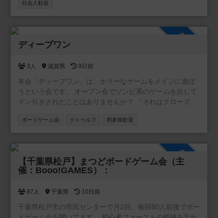
社会人歓迎
参加自由
ディープワン
3人
滋賀県
9日前
本会「ディープワン」は、ホラーなゲームをメインに遊ぼ
うという会です。 オープン会でゾンビ系のゲームを出して
ドン引きされたことはありませんか？ 「それはクローズ会
向きだよね」と、やんわりと否定されたことはありません
ボードゲーム会
クトゥルフ
初参加歓迎
か？ そんな不遇なホラーゲームも、この日は主役です！持
ち込みも大歓迎ですので、みんなで恐怖の1日を過ごしまし
ょう！ ホラーなゲームをメインにとは言っていますが、そ
参加自由
れしか遊ばないというワケではありません。それらのゲー
【千葉県松戸】まつどボードゲーム会（主
ムを積極的に遊びましょうというだけで、割とフリーダム
催：Booo!GAMES）：
です。
87人
千葉県
10日前
千葉県松戸市の市民センターで月2回、毎回80人前後でボー
ドゲーム会を開いてます。 初心者ファーストの精神を忘れ