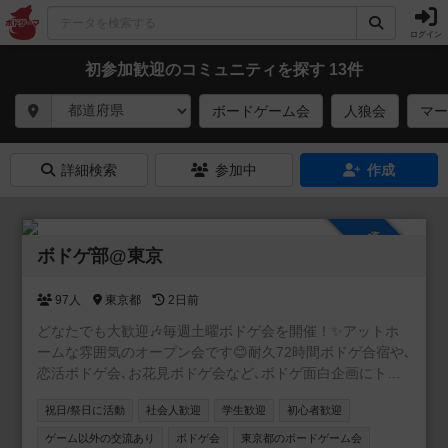
ログイン
初参加歓迎のコミュニティを探す 13件
ボードゲーム会
人狼会
マー
詳細検索
参加中
作成
参加自由
ボドゲ部@東京
97人
東京都
2日前
どなたでも大歓迎🎶毎週土曜ボドゲ会を開催！✨アットホ
ームな雰囲気のオープン会です😊耐久72時間ボドゲ合宿や､
恋活ボドゲ会､お花見ボドゲ会など､ボドゲ面白企画にトラ
イ中💞軽ゲーから重ゲーまで幅広くプレイします🎲基本的
祝日/祭日に活動
社会人歓迎
学生歓迎
初心者歓迎
に土日祝､たまに平日にも開催✨おひとりさまで初参加から
の､リピート率高め❗️ぜひ一度､気軽に足を運んでいただけた
ゲーム以外の交流あり
ボドゲ会
東京都のボードゲーム会