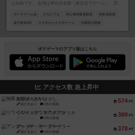
は自由です。 会場は東住吉会館（東住吉でゲーム）、西成
区民センター（西成でゲーム）、 住之江会館（住之江でゲ
ボードゲーム会
どなたでも
初心者初級者歓迎
初参加歓迎
ーム）を利用してきました。 他に阿倍野区民センター、平
野区民センター、東成区民センター、淀川区民センター、
途中参加OK
３０分から９０分ゲーム
日曜祝日開催
東淀川会館も予定しています。
ボドゲーマのアプリ版はこちら
アクセス数 急上昇中
無限まちがいさがし
574
PT
紹介文あり
2件の投稿
リワイルド：サウスアメリカ
389
PT
紹介文なし
2件の投稿
アンダー・ザ・テーブラー
378
PT
紹介文あり
1件の投稿