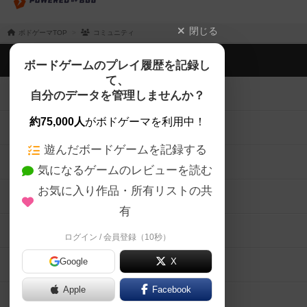
閉じる
ボドゲーマTOP
コミュニティ
ボドゲーマTOP
ボードゲームのプレイ履歴を記録し
て、
ボードゲームを検索する
自分のデータを管理しませんか？
約75,000人
がボドゲーマを利用中！
ボードゲームの新着レビュー
遊んだボードゲームを記録する
ボードゲーム会情報
気になるゲームのレビューを読む
お気に入り作品・所有リストの共
メカニクス特集
有
掲示板・トピックス
ログイン / 会員登録（10秒）
Google
X
ボドとも・会員一覧
Apple
Facebook
ボードゲーム業界コラム