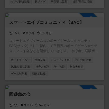
ボドゲ持込歓迎
夜ボドゲ
平日/夜に活動
祝日/祭日に活動
です🌙 その日あつまったメンバーで、 軽め中心にわいわい
遊んでます🎲✨ ボドゲ持ち込みもOKです〜！ 「ボドゲ会
ちょっとこわそう…」って人でも ふらっと来てもらえたら
参加自由
うれしいです☺️ ※このコミュニティはお店公式ではなく、
スマートエイプコミュニティ【SAC】
常連ベースのゆるい集まりです◎ 料金やシステムはお店の
公式ページを見てくださいね！ ジャバウォック渋谷
https://jabberwockshibuya.com/
15人
東京都
5ヶ月前
https://x.com/jab_shibu_sub?s=21&t=fdCLtIcLIDAlROJrU-
スマートエイプゲームスのボードゲームコミュニティ
a4Tw
SAC(サック)です！ 都内にて平日夜のボードゲーム会やテ
ストプレイ会などを開催していきます。 初心者、経験者限
らずみなさんのご参加お待ちしています！
ボードゲーム会
情報交換
テストプレイ会
平日/夜に活動
祝日/祭日に活動
社会人歓迎
学生歓迎
初心者歓迎
ゲーム制作者
初参加歓迎
参加自由
回遊魚の会
7人
東京都
5ヶ月前