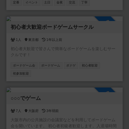
定番
イベント
土日
金夜
交流
丁寧
参加自由
初心者大歓迎ボードゲームサークル
1人
東京都
1年以上前
初心者大歓迎で皆さんで簡単なボードゲームを楽しむサー
クルです！
ボードゲーム会
ボードゲーム
ボドゲ
初心者歓迎
初参加歓迎
参加自由
○○○でゲーム
7人
大阪府
3年弱前
大阪市内の公共施設の会議室などを利用してボードゲーム
会を開いています。 初心者初級者歓迎します。入退場時間