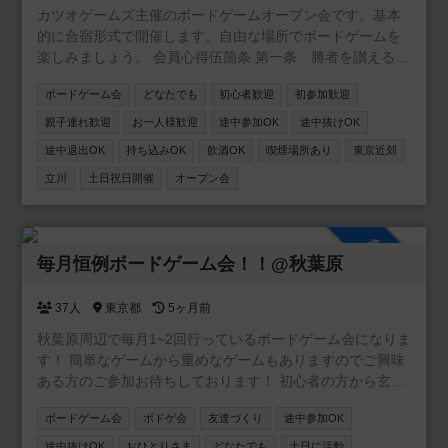
カツオゲームズ主催のボードゲームオープン会です。基本
的に合宿形式で開催します。自由な場所でボードゲームを
楽しみましょう。 会員心得伍箇条 第一条 勝者を讃えるべ
し(勝者に気を使わせてはいけません) 第二条 ゲームでは
ボードゲーム会
どなたでも
初心者歓迎
初参加歓迎
負けると分かっていても全力を尽くすべし(勝者がつまらな
く感じる行為をしてはいけません) 第三条 ゲームに負けて
親子連れ歓迎
お一人様歓迎
途中参加OK
途中抜けOK
機嫌を損ねることの無かるべし(悔しくてもそれはゲームで
途中退出OK
持ち込みOK
飲酒OK
喫煙場所あり
東京近郊
す、次は勝てる様に頑張ろう) 第四条 長考に好手なし(他
立川
土日祝日開催
オープン会
者を待たせる時は一言断ろう) 第五条 法に触れること無か
るべし(法に触れなければ遠慮は無用)
参加自由
毎月恒例ボードゲーム会！！@秋葉原
37人
東京都
5ヶ月前
秋葉原周辺で毎月1~2回行っているボードゲーム会になりま
す！ 簡単なゲームから重めなゲームもありますのでご興味
ある方のご参加お待ちしております！ 初心者の方から玄人
の方まで幅広い方達からご好評いただき毎月沢山のお友達
ボードゲーム会
ボドゲ会
友達づくり
途中参加OK
が遊びに来てくれています(*´∀｀*) 相方と合わせて約300種
類(拡張込)のボードゲームございますので色んな方に楽しめ
途中抜けOK
おひとりさま
どなたでも
土日に活動