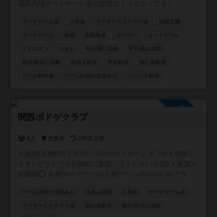
高田馬場ボードゲーム会の交流コミュニティです。
ボードゲーム会
人狼会
マーダーミステリー会
情報交換
ボードゲーム
新宿
高田馬場
ポーカー
カードゲーム
ドミニオン
カタン
平日/昼に活動
平日/夜に活動
祝日/祭日に活動
社会人歓迎
学生歓迎
初心者歓迎
ゲーム制作者
ゲーム以外の交流あり
イベント関係
参加自由
関西ボドゲクラブ
4人
大阪府
2年以上前
大阪(難波/梅田)で月2回～4回ボードゲームオフ会を開催し
ます✨どなたでもお気軽に参加してください☺️🙌1人参加大
歓迎🙆⭕ 各種ボードゲーム/人狼ゲーム/Among Us/マダミ
ス どんどん企画していきます😶❤️ 1回目人狼会🐺🖤
ゲーム以外の交流あり
社会人歓迎
人狼会
ボードゲーム会
11/11(土)
マーダーミステリー会
初心者歓迎
祝日/祭日に活動