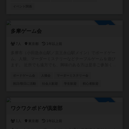
イベント関係
参加自由
多摩ゲーム会
7人
東京都
1年以上前
多摩市（小田急永山駅／京王永山駅メイン）でボードゲー
ム、人狼、マーダーミステリーなどテーブルゲームを遊び
ます。 近所でも遠方でも、興味のある方は是非ご参加くだ
さい！ ※作りたてでメンバー集めの段階です。人数が集ま
ボードゲーム会
人狼会
マーダーミステリー会
りましたら具体的に会を計画したいと思います。 （例） ・
なんでも交流会 ・中重量級ゲーム会 ・マーダーミステリー
祝日/祭日に活動
社会人歓迎
学生歓迎
初心者歓迎
会 ・子連れ会
参加自由
ワクワクボドゲ倶楽部
1人
東京都
1年以上前