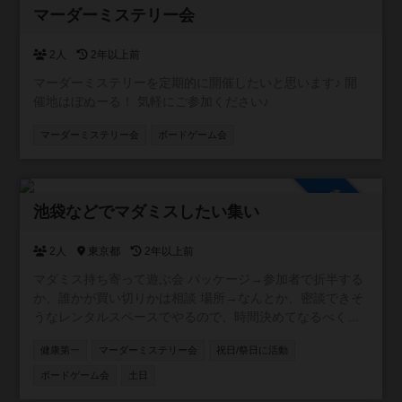
参加自由
マーダーミステリー会
2人
2年以上前
マーダーミステリーを定期的に開催したいと思います♪ 開
催地はぼぬーる！ 気軽にご参加ください♪
マーダーミステリー会
ボードゲーム会
参加自由
池袋などでマダミスしたい集い
2人
東京都
2年以上前
マダミス持ち寄って遊ぶ会 パッケージ→参加者で折半する
か、誰かが買い切りかは相談 場所→なんとか、密談できそ
うなレンタルスペースでやるので、時間決めてなるべく安
く
健康第一
マーダーミステリー会
祝日/祭日に活動
ボードゲーム会
土日