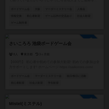
て困っている方がいらっしゃったら管理人までご連絡を！
は一切禁止です。 ・連絡のないキャンセル(No Show)は即
ご相談乗ります！
時退会とし、以後主催者主催のイベントに参加を禁止しま
ボードゲーム会
大阪
マーダーミステリー会
人狼会
す
情報交換
初心者歓迎
ゲーム以外の交流あり
社会人歓迎
ゲーム制作者
参加自由
さいころろ 池袋ボードゲーム会
8人
東京都
3ヶ月前
【600円】 初心者や初めての参加大歓迎! 初めての参加は全
力サポートします! ホームページ https://saikororo.com/
ボードゲーム会
マーダーミステリー会
祝日/祭日に活動
初心者歓迎
社会人歓迎
学生歓迎
参加自由
Mistel(ミステル)