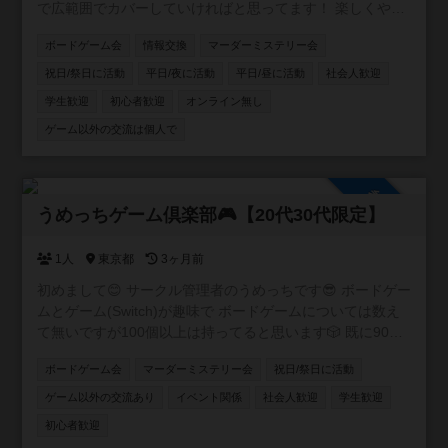
で広範囲でカバーしていければと思ってます！ 楽しくやり
たい方、ボードゲーム友達増やしたい方、ボードゲームの
ボードゲーム会
情報交換
マーダーミステリー会
話をたくさんしたい方、是非お入りください！ 逆にご飯と
か飲みとかそういうことはするつもりありません。 仲良く
祝日/祭日に活動
平日/夜に活動
平日/昼に活動
社会人歓迎
なったなら是非どうぞ！というスタンスです。
学生歓迎
初心者歓迎
オンライン無し
ゲーム以外の交流は個人で
参加自由
うめっちゲーム倶楽部🎮【20代30代限定】
1人
東京都
3ヶ月前
初めまして😊 サークル管理者のうめっちです😎 ボードゲー
ムとゲーム(Switch)が趣味で ボードゲームについては数え
て無いですが100個以上は持ってると思います🎲 既に90名
ほど在籍しているコミュニティですが もう少し新しい方を
ボードゲーム会
マーダーミステリー会
祝日/祭日に活動
向かい入れたくてこちらでも サークルを作らせて頂きまし
た✨ 皆さんお喋り好きな方が多いので黙々とゲームをやり
ゲーム以外の交流あり
イベント関係
社会人歓迎
学生歓迎
たい方よりワイワイ会話しながら楽しみたい方向けのサー
初心者歓迎
クルとなります☺️ 宜しくお願いします🙇‍♂️ 【イベント実績】