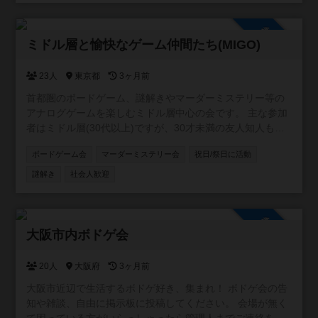
ボドゲ会🎲 マダミス会🕵️‍♂️ 飲み会🍷 スプラ会🔫 マリカ会🚗
軽井沢旅行☃️ 脱出ゲーム😎 ホームパーティー🏠 スポッチ
参加自由
ャ🎳 など 【禁止事項】 ネットワークビジネス勧誘🆖 宗教
ミドル層と愉快なゲーム仲間たち(MIGO)
勧誘🆖 ビジネス勧誘🆖 連絡先の強要行為🆖
23人
東京都
3ヶ月前
首都圏のボードゲーム、謎解きやマーダーミステリー等の
アナログゲームを楽しむミドル層中心の会です。 主な参加
者はミドル層(30代以上)ですが、30才未満の友人知人も同
伴したいという方や、ミドル層とでも問題なく楽しめると
ボードゲーム会
マーダーミステリー会
祝日/祭日に活動
いう方の要望により作成しました。 主に大人数ゲームやテ
ーマ(隠匿、クトゥルフ等)会のように会場や人数に制限があ
謎解き
社会人歓迎
るイベントを企画しています。 マダミスは厳密な人数調整
が必要なため、当サイトで告知はしますが、応募はボドゲ
ゴーか、ボードゲームベアに限定しています。 ミドル層
参加自由
(30-50代)限定のオープン会については、別コミュニティの
大阪市内ボドゲ会
「東京ミドル層会」をご利用ください。 ※参加資格 ・満18
才以上 ・未成年(18才未満)は保護者(証明書を提示して貰う
20人
大阪府
3ヶ月前
場合があります。)の同伴必須 ※注意事項 ・普段は家庭も仕
大阪市近辺で生活するボドゲ好き、集まれ！ ボドゲ会の告
事もある良識ある大人が純粋にゲームを楽しむ会です。出
知や雑談、自由に掲示板に投稿してください。 会場が無く
会いやビジネス目的の勧誘行為、相手の連絡先を聞く行為