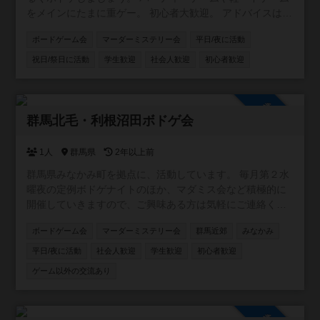
をメインにたまに重ゲー。 初心者大歓迎。 アドバイスは求
められれば。ダメ出しはNG。 私の所有ゲームが少ないの
ボードゲーム会
マーダーミステリー会
平日/夜に活動
でボドゲカフェなどでの開催になるかと思います。
祝日/祭日に活動
学生歓迎
社会人歓迎
初心者歓迎
参加自由
群馬北毛・利根沼田ボドゲ会
1人
群馬県
2年以上前
群馬県みなかみ町を拠点に、活動しています。 毎月第２水
曜夜の定例ボドゲナイトのほか、マダミス会など積極的に
開催していきますので、ご興味ある方は気軽にご連絡くだ
さい！
ボードゲーム会
マーダーミステリー会
群馬近郊
みなかみ
平日/夜に活動
社会人歓迎
学生歓迎
初心者歓迎
ゲーム以外の交流あり