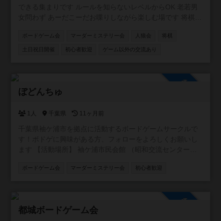
できる集まりです ルールを知らないレベルからOK 老若男
女問わず あーだこーだお喋りしながら楽しむ場です 将棋を
はじめ、ボードゲームやカードゲーム、推理ゲームなど 持
ボードゲーム会
マーダーミステリー会
人狼会
将棋
ち寄り大歓迎 出入り途中入退室OK 飲食持ち込みOK 協力型
ゲーム多し ファシリテーター在中 ギターセッションタイム
土日祝日開催
初心者歓迎
ゲーム以外の交流あり
もあり
参加自由
ぼどんちゅ
1人
千葉県
11ヶ月前
千葉県袖ケ浦市を拠点に活動するボードゲームサークルで
す！ボドゲに興味がある方、フォローをよろしくお願いし
ます 【活動場所】 袖ケ浦市民会館 （昭和交流センター）
【活動日】土日(不定期) ※公式 LINEでアナウンス 【活動内
ボードゲーム会
マーダーミステリー会
初心者歓迎
容】 ゲームの試遊、ルールの説明、ゲスト同士またはスタ
ッフとの対戦など
参加自由
都城ボードゲーム会