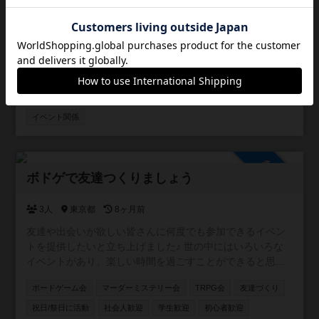
奈良県のボードゲーム交流用コミュニティとして作りまし
た。 ボードゲーム好きな方は気軽にご自由にご参加くださ
い。
ボードゲーム会
人狼会
マーダーミステリー会
TRPG会
情報交換
初心者歓迎
社会人歓迎
平日/昼に活動
平日/夜に活動
祝日/祭日に活動
学生歓迎
ゲーム制作者
イベント関係
参加自由
ボドゲで友達つくりましょう
3人
東京都
8ヶ月前
友達や出会いが欲しい皆さんに何度でも参加できるイベン
トを提供したいと立ち上げました♪ 世の中にはいろいろな
イベントがあり、楽しい時間を過ごすことができると思い
ます！ しかし、沢山の人と出会っても、その場限りの出会
ボードゲーム会
マーダーミステリー会
TRPG会
友達づくり
いで終わってしまうことはよくありませんか？ ボードゲー
ムをやることが目的で次につながらない。 主催自身、この
祝日/祭日に活動
社会人歓迎
学生歓迎
初心者歓迎