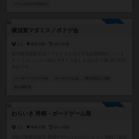
ような経験を沢山してきました🥲 その場を楽しむことはも
ゲーム以外の交流あり
ちろん、その先のご縁を紡ぐ場を提供したいという思いか
らイベントを開催し始めました♫ ボードゲームという人と
仲良くなりやすいツールを通して親しくなっていきましょ
参加自由
う✨
横須賀マダミス／ボドゲ会
1人
神奈川県
10ヶ月前
毎月横須賀駅近辺でマダミスとボドゲを定期開催していま
す！ よかったら一緒にマダミスをしませんか？😆 20-30代
多めです。
マーダーミステリー会
ボードゲーム会
祝日/祭日に活動
初心者歓迎
参加自由
わらいき 将棋・ボードゲーム部
1人
神奈川県
10ヶ月前
神奈川県横須賀市 将棋やゲームをたのしもう！ 気軽に参加