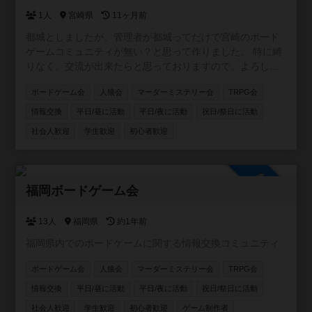
1人
宮崎県
11ヶ月前
都城としましたが、管理者が都城ってだけで宮崎のボード
ゲームコミュニティが無い？と思って作りました。 特に縛
りなく、交流が出来たらと思っておりますので、よろしく
お願いします〜！
ボードゲーム会
人狼会
マーダーミステリー会
TRPG会
情報交換
平日/昼に活動
平日/夜に活動
祝日/祭日に活動
社会人歓迎
学生歓迎
初心者歓迎
参加自由
福岡ボードゲーム会
13人
福岡県
約1年前
福岡県内でのボードゲームに関する情報交換コミュニティ
ボードゲーム会
人狼会
マーダーミステリー会
TRPG会
情報交換
平日/昼に活動
平日/夜に活動
祝日/祭日に活動
社会人歓迎
学生歓迎
初心者歓迎
ゲーム制作者