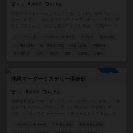
18人
沖縄県
4ヶ月前
那覇のボードゲームカフェ「ごろうちゃや」を拠点とした
サークルです。 最近はラインのオープンチャットでやり取
りしてますので、ぜひご登録下さいませ😊 「沖縄ボードゲ
ームサークル in【ごろうちゃや】」 https://x.gd/l6XIi ・ボ
ボードゲーム会
マーダーミステリー会
TRPG会
情報交換
ードゲームに興味を持ち始めた方 ・重ゲーが大好きな方 ・
大人数で遊べる環境ではない方 ・いろいろなゲームを遊び
平日/夜に活動
祝日/祭日に活動
社会人歓迎
学生歓迎
たい方 ・平日夜に時間をとれる方 。。。とにかくどんな方
初心者歓迎
沖縄
沖縄県
那覇
那覇市
人狼会
でも参加していただけたら嬉しいです。 もちろん観光で沖
縄に来られる方の参戦も大歓迎！ 日程合わせますので、ぜ
ひ遊んでください＾＾
参加自由
沖縄マーダーミステリー倶楽部
3人
沖縄県
4ヶ月前
沖縄県那覇市でマーダーミステリーをやっています。 ・初
心者で初めてやってみたい方 ・お友達同士で参加してみた
い方 ・いろいろなマーダーミステリーをやってみたい方 ・
マーダーミステリーGMをやってみたい方 どんな方でも、
マーダーミステリー会
平日/夜に活動
祝日/祭日に活動
マーダーミステリーが興味あれば是非参加してください！