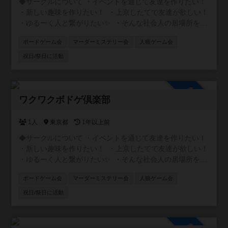
◆サークルについて ・イベントを通じて友達を作りたい！
・新しい趣味を作りたい！ ・上京したてで友達が欲しい！
・ゆるーく人と繋がりたい✨ ・そんな社会人の居場所を作
るサークルです！ ◆ボドゲ会 初心者に特化したボドゲ会を
ポードゲーム会
マーダーミステリー会
人狼ゲーム会
土日を中心に開催してます😃 ルール説明等ゆっくりとわか
るまで丁寧にしますので初めての方でも安心してくださ
祝日/祭日に活動
い。 みんなでワイワイできる軽げゲーを多く取り揃えてい
ます。 ◆マダミス+ボドゲ会 初めての方にも優しいマダミ
ス会を月1〜2で開催してます😄 優しく丁寧に説明させて頂
参加自由
けますのでご安心ください🎶 みんなで楽しい時間を過ごし
ワクワクボドゲ倶楽部
ましょう！ご参加お待ちしています🎶
1人
東京都
1年以上前
◆サークルについて ・イベントを通じて友達を作りたい！
・新しい趣味を作りたい！ ・上京したてで友達が欲しい！
・ゆるーく人と繋がりたい✨ ・そんな社会人の居場所を作
るサークルです！ ◆ボドゲ会 初心者に特化したボドゲ会を
ポードゲーム会
マーダーミステリー会
人狼ゲーム会
土日を中心に開催してます😃 ルール説明等ゆっくりとわか
るまで丁寧にしますので初めての方でも安心してくださ
祝日/祭日に活動
い。 みんなでワイワイできる軽げゲーを多く取り揃えてい
ます。 ◆マダミス+ボドゲ会 初めての方にも優しいマダミ
ス会を月1〜2で開催してます😄 優しく丁寧に説明させて頂