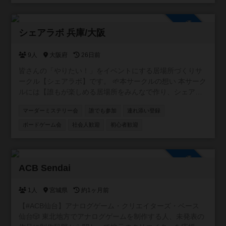
参加自由
シェアラボ 兵庫/大阪
9人
大阪府
26日前
皆さんの「やりたい！」をイベントにする居場所づくりサ
ークル【シェアラボ】です。 🌱本サークルの想い 本サーク
ルには【誰もが楽しめる居場所をみんなで作り、シェアす
る】という想いが込められています。 🌱サークルの雰囲気
マーダーミステリー会
誰でも参加
連れ添い登録
みなさんが楽しい雰囲気づくりをしてくれるおかげで、毎
回和気あいあいとしたイベントになってます！ 20代、30
ボードゲーム会
社会人歓迎
初心者歓迎
代、子供連れ、外国の方など様々な方に来ていただいてま
す⭐️ もっともっと色々な方に来てほしいです！
参加自由
ACB Sendai
1人
宮城県
約1ヶ月前
【#ACB仙台】アナログゲーム・クリエイターズ・ベース
仙台🎲 東北地方でアナログゲームを制作する人、未発表の