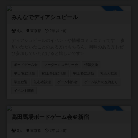
参加自由
みんなでディアシュピール
4人
東京都
2年以上前
ディアシュピールのイベントや情報コミュニティです！ 参
加いただいたことのある方はもちろん、興味のある方もぜ
ひ参加していただけると嬉しいです✨
ボードゲーム会
マーダーミステリー会
情報交換
平日/夜に活動
祝日/祭日に活動
平日/昼に活動
社会人歓迎
学生歓迎
初心者歓迎
ゲーム制作者
ゲーム以外の交流あり
イベント関係
参加自由
高田馬場ボードゲーム会＠新宿
3人
東京都
2年以上前