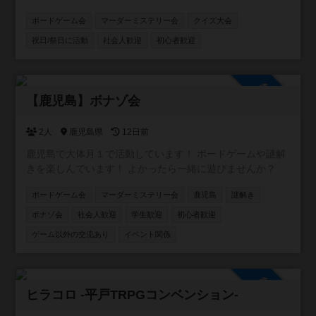
みたら 絶対に面白くない？もう一度あの頃に戻って。 がコ
ボードゲーム会
マーダーミステリー会
クイズ大会
ンセプトのコミュニティです！！ 主に懐かしい遊びや、 流
行ってはいたけど結局やれずじまいだったこと、 あの当時
祝日/祭日に活動
社会人歓迎
初心者歓迎
TVで観ていた世界など(o^^o) ボードゲームやスポーツ大会
を中心に、 格付けチェックやミニ運動会、 カラオケ大会や
逃走中、クイズ大会、 缶蹴りに紙飛行機飛ばしなどな
参加自由
ど！！ ありとあらゆるコンテンツを シーズンと会場によっ
【鹿児島】ボナゾ会
て行っていきます！ イベント初心者大歓迎！ 気軽に参加し
て 横の繋がりを作って貰えたら（＾Ｏ＾☆♪ 基本的に利益
2人
鹿児島県
12日前
を出そうとは思っておらず、 会場費や経費などのペイが出
鹿児島で大体月１で活動しています！ ボードゲームや謎解
来れば 残りは次のイベントの新しいボドゲを購入したり 何
きを楽しんでいます！ よかったら一緒に遊びませんか？
かのイベントの道具を買ったりと 常に参加した皆さんが楽
しく、過ごせる 環境を作って行きたいと思っております！
ボードゲーム会
マーダーミステリー会
鹿児島
謎解き
ボナゾ会
社会人歓迎
学生歓迎
初心者歓迎
ゲーム以外の交流あり
イベント関係
参加自由
ヒラコロ -平戸TRPGコンベンション-