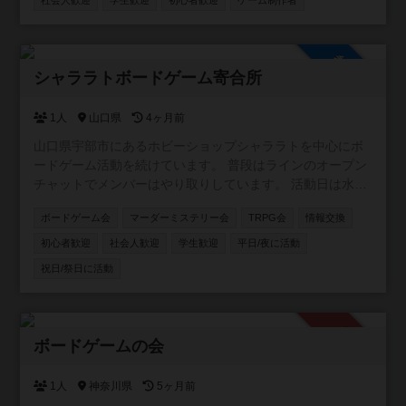
社会人歓迎
学生歓迎
初心者歓迎
ゲーム制作者
参加自由
シャララトボードゲーム寄合所
1人
山口県
4ヶ月前
山口県宇部市にあるホビーショップシャララトを中心にボ
ードゲーム活動を続けています。 普段はラインのオープン
チャットでメンバーはやり取りしています。 活動日は水曜
日夜。土日祝日も集まっていることがあります。 よろしく
ボードゲーム会
マーダーミステリー会
TRPG会
情報交換
お願いします。
初心者歓迎
社会人歓迎
学生歓迎
平日/夜に活動
祝日/祭日に活動
承認制
ボードゲームの会
1人
神奈川県
5ヶ月前