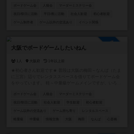
ルが多くて入るのが怖い。 ・友達が欲しい！ ・イベントに
ボードゲーム会
人狼会
マーダーミステリー会
参加するだけじゃなくて、自分で企画もしてみたい！
等々。 不安要素は払拭できるし、求めているものも全部で
祝日/祭日に活動
平日/夜に活動
社会人歓迎
初心者歓迎
きちゃいます♩⭐️ 【ゆるイベ嫌いなこと🙅‍♂️】 安心安全に運
ゲーム制作者
ゲーム以外の交流あり
イベント関係
営するため、ナンパ、ネットワークビジネス、宗教の勧誘
目的での入会は禁止しています。迷惑になる行為は絶対に
やめてください。皆様に注意喚起をしていますので発見し
参加自由
た場合は、即刻退会をしていただきます。 【活動内容】 ・
大阪でボードゲームしたいねん
面白そうなことなんでも （イケナイことはしないよ😊）
【活動の場所】 ・大阪市内メイン 【活動の日程】 ・土日
1人
大阪府
1年以上前
祝日 ・平日夜 【参加費】 ・実費＋参加費500円 【注意事
項】 ・ネットワークビジネスや、宗教の勧誘は一歳禁止
★初心者さん歓迎です★ 普段は大阪の梅田～なんば（たま
（見つけた場合は退会していただきます） ・他人の迷惑に
に三宮）辺りでレンタススペースを借りてボードゲーム会
なる行為禁止 ・ナンパ目的での入会禁止
をやっています。 軽～中量級ゲームメインですが、いろん
な人といろんなゲームをしたいと思っています。 初めての
ボードゲーム会
人狼会
マーダーミステリー会
人も経験者の方もよろしくお願いします。
祝日/祭日に活動
社会人歓迎
学生歓迎
初心者歓迎
ゲーム以外の交流あり
ゲーム持ち寄り
レンタルスペース
軽量級
中量級
情報交換
大阪
梅田
なんば
心斎橋