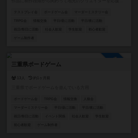
作品に制作段階から関わって地元のクリエイターを応援し
たい人、そんな人達を集めて仙台を中心に活動するアナロ
テストプレイ会
ボードゲーム会
マーダーミステリー会
グゲーム制作コミュニティ!!
TRPG会
情報交換
平日/昼に活動
平日/夜に活動
祝日/祭日に活動
社会人歓迎
学生歓迎
初心者歓迎
ゲーム制作者
参加自由
三重県ボードゲーム
13人
約1ヶ月前
三重県でボードゲームを遊んでいる方用
ボードゲーム会
TRPG会
情報交換
人狼会
マーダーミステリー会
平日/昼に活動
平日/夜に活動
祝日/祭日に活動
イベント関係
社会人歓迎
学生歓迎
初心者歓迎
ゲーム制作者