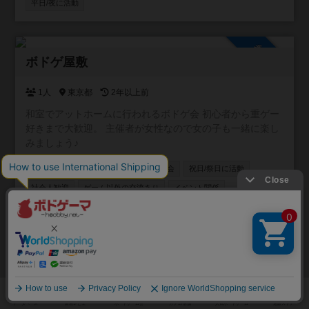
平日/夜に活動
参加自由
ボドゲ屋敷
1人
東京都
2年以上前
和室でアットホームに行われるボドゲ会 初心者から重ゲー
好きまで大歓迎。 主催者が女性なので女の子も一緒に楽し
みましょう♪
ボードゲーム会
マーダーミステリー会
祝日/祭日に活動
社会人歓迎
ゲーム以外の交流あり
イベント関係
参加自由
福井でボドゲ会をしたい！
2人
福井県
2年以上前
福井でボードゲーム友達を集めたくて作りました！ 参加さ