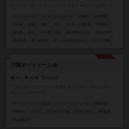
ルドレン、略して【カムチル】です！ ■サークル目的 ・童
心に返りたい ・新しい事に挑戦したい ・遊びを通じて友達
ボードゲーム会
マーダーミステリー会
人狼会
正体隠匿
を作りたい ・とにかく体を動かしたい ・仕事と無関係の人
と話したい 主な年齢層は20~30代。男女比は6：4 ■お断り
初心者
新宿
池袋
渋谷
代々木
恵比寿
友達作り
ネットワークビジネス、営業、勧誘が目的の方は固くお断
趣味活
友活
平日/夜に活動
祝日/祭日に活動
社会人歓迎
りします！ 私も過去に、怪しいワークショップに勧誘され
学生歓迎
初心者歓迎
ゲーム以外の交流あり
イベント関係
て嫌な思いをした事があります。 上記目的の方は来ないで
下さい！ 友達作りサークルなので、ナンパ目的の方もお断
りです。 しつこい方が居ましたらサークルスタッフにご連
絡下さい。 ≪ボードゲーム≫ 都内でボードゲームをやりま
承認制
下関ボードゲーム会
す 初心者でも楽しめる簡単なゲームばかりです！ ボードゲ
ーム・ゲームソフト・持ち込み大歓迎です！
6人
山口県
約2年前
下関のボードゲーマーを発掘するとともに、みんな楽しく
遊びたいです(*^^*)
ボードゲーム会
人狼会
マーダーミステリー会
情報交換
TRPG会
カタン
祝日/祭日に活動
社会人歓迎
学生歓迎
初心者歓迎