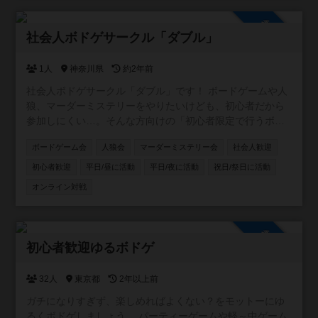
参加自由
社会人ボドゲサークル「ダブル」
1人
神奈川県
約2年前
社会人ボドゲサークル「ダブル」です！ ボードゲームや人
狼、マーダーミステリーをやりたいけども、初心者だから
参加しにくい…。そんな方向けの「初心者限定で行うボー
ドゲームサークル」です！ 対面でのボドゲ・人狼会・マダ
ボードゲーム会
人狼会
マーダーミステリー会
社会人歓迎
ミス会、オンラインでの開催も予定しています！ 開催場所
は横浜・川崎のレンタルスペース、参加メンバーにより都
初心者歓迎
平日/昼に活動
平日/夜に活動
祝日/祭日に活動
内のレンタルスペースとなる可能性があります🙆‍♂️ 24年5月
オンライン対戦
設立の為第1期メンバーを募集中！私は20代後半ですので、
20〜30代の新しい交流や趣味友の少ない方、一緒にボード
ゲームをたのしみませんか？ ボードゲーム、人狼、マーダ
参加自由
ーミステリーの初心者によるサークルです。経験者で中
初心者歓迎ゆるボドゲ
級〜上級のレベルを求める方はご遠慮ください🙇‍♂️ ボードゲ
ームに興味があるけどルールに不安がある。既存のサーク
32人
東京都
2年以上前
ルに入っていけるか不安。そんな方はぜひお声掛けくださ
い🙆‍♂️
ガチになりすぎず、楽しめればよくない？をモットーにゆ
るくボドゲしましょう。 パーティーゲームや軽～中ゲーム