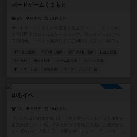
参加自由
けますのでご安心ください🎶 みんなで楽しい時間を過ごし
ボードゲームくまもと
ましょう！ご参加お待ちしています🎶
2人
熊本県
1年以上前
ボードゲームくまもとが運営する公式コミュニティです。
お客様同士のコミュニケーションや、ボードゲームについ
ての情報、イベント案内などにご利用ください。 誰でも自
由に参加できる設定ですので、どなたでもお気軽にどう
平日/昼に活動
平日/夜に活動
祝日/祭日に活動
社会人歓迎
ぞ！
学生歓迎
初心者歓迎
ゲーム制作者
イベント関係
ボードゲーム会
情報交換
マーダーミステリー会
参加自由
ゆるイベ
1人
大阪府
1年以上前
【こんな方におすすめ！】 ・大人数イベントには参加する
勇気が出ない ・既にでき上がってる輪に入るのに抵抗があ
る ・限られた人数と長く時間を共有したい ・怪しいサーク