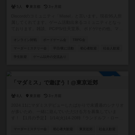
5人
東京都
3ヶ月前
Discordのコミュニティ「Mistel」と言います。現在95人所
属してくれてます。ゲーム活動出来るコミュニティとなっ
ております。雑談、PC/PS/任天堂系、ボドゲ/その他、マダ
ミス/TRPGの専用チャンネルを用意してます。現在所属し
オンライン対戦
ボードゲーム会
TRPG会
てくれてる方はボドゲ経験者が多いです😄 事前にルールを
読んで、自己紹介を書いて頂いた方に入ってもらう形をと
マーダーミステリー会
平日/夜に活動
初心者歓迎
社会人歓迎
ってます。 興味がありましたら、是非参加して下さい😊自
学生歓迎
ゲーム以外の交流あり
由にゲーム活動や宣伝して貰えると嬉しいです✨宜しくお
願い致します🍀 https://discord.gg/APGwswGakn
参加自由
「マダミス」で遊ぼう！@東京近郊
8人
東京都
3ヶ月前
2024.11にマダミスデビューしたばかりで未通過のシナリオ
が多いため、一緒に遊んでいただける方を募集していま
す！ 【1月の予定】 1/14(火)14-20時『ランドルフ・ローレ
ンスの追憶』@新宿を制作者様GMで開催します！ (詳細は
マーダーミステリー会
初心者大歓迎
東京近郊
社会人歓迎
ゲーム会タブ参照) 【今後の予定】 東京近郊で貸切公演を