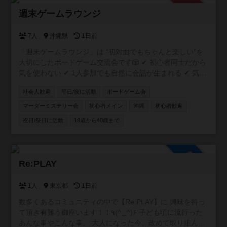
承認制
週末ゲームラウンジ
7人
沖縄県
1日前
「週末ゲームラウンジ」は “初対面でもちゃんと楽しい”を
大切にしたボードゲーム交流会です🎲 ✔ 初心者同士だから
気を使わない ✔ 1人参加でも自然に会話が生まれる ✔ 気づ
いたら普通に笑ってる そんな「ちょうどいい距離感」の空
社会人歓迎
平日/夜に活動
ボードゲーム会
間を作っています。 20〜30代中心で、特に“新しい友達が
ほしい社会人”にぴったり。 「ボドゲやったことないけど大
マーダーミステリー会
初心者メイン
沖縄
初心者歓迎
丈夫？」 → むしろそういう人のための会です👌 週末の
祝日/祭日に活動
18歳から40歳まで
夜、ちょっとだけ外に出てみませんか？ ⚠️ 注意事項 ボド
ゲーマコミュニティ登録には、個別のDM送信機能がありま
せん！ 主催者へのご連絡・お問い合わせは、コミュニティ
参加自由
内の掲示板もしくは公式LINEからお願いいたします😸
Re:PLAY
1人
東京都
1日前
数多くあるコミュニティの中で【Re:PLAY】に 興味を持っ
て頂き有難う御座います！！٩(^‿^)۶ 子ども頃に流行った
あんな事やこんな事。 大人になった今、改めて取り組んで