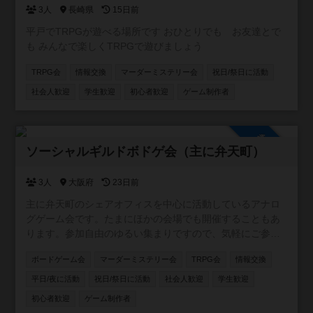
3人
長崎県
15日前
平戸でTRPGが遊べる場所です おひとりでも お友達とで
も みんなで楽しくTRPGで遊びましょう
TRPG会
情報交換
マーダーミステリー会
祝日/祭日に活動
社会人歓迎
学生歓迎
初心者歓迎
ゲーム制作者
参加自由
ソーシャルギルドボドゲ会（主に弁天町）
3人
大阪府
23日前
主に弁天町のシェアオフィスを中心に活動しているアナロ
グゲーム会です。たまにほかの会場でも開催することもあ
ります。参加自由のゆるい集まりですので、気軽にご参加
ください！カードゲーム・ボードゲームのほか、希望者が
ボードゲーム会
マーダーミステリー会
TRPG会
情報交換
いればTRPGやマダミスも開催しています。一緒に企画し
てくれる仲間も募集中です。
平日/夜に活動
祝日/祭日に活動
社会人歓迎
学生歓迎
初心者歓迎
ゲーム制作者