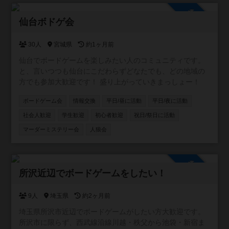
参加自由
仙台ボドゲ会
30人
宮城県
約1ヶ月前
仙台でボードゲームを楽しみたい人のコミュニティです。
と、言いつつも仙台にこだわらずどなたでも、どの地域の
方でも参加大歓迎です！ 盛り上がっていきまっしょー！
ボードゲーム会
情報交換
平日/昼に活動
平日/夜に活動
社会人歓迎
学生歓迎
初心者歓迎
祝日/祭日に活動
マーダーミステリー会
人狼会
参加自由
所沢近辺でボードゲームをしたい！
9人
埼玉県
約2ヶ月前
埼玉県所沢市近辺でボードゲームがしたい方大歓迎です。
所沢市に限らず、西武線沿線川越・秩父から池袋・新宿ま