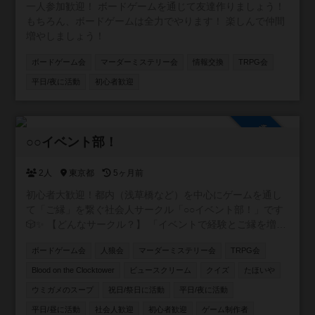
一人参加歓迎！ ボードゲームを通じて友達作りましょう！
もちろん、ボードゲームは全力でやります！ 楽しんで仲間
増やしましょう！
ボードゲーム会
マーダーミステリー会
情報交換
TRPG会
平日/夜に活動
初心者歓迎
参加自由
○○イベント部！
2人
東京都
5ヶ月前
初心者大歓迎！都内（浅草橋など）を中心にゲームを通し
て「ご縁」を繋ぐ社会人サークル「○○イベント部！」です
🎲✨ 【どんなサークル？】 「イベントで経験とご縁を増や
したい！」をモットーに、ボードゲームをはじめ様々なコ
ボードゲーム会
人狼会
マーダーミステリー会
TRPG会
ンテンツを通じた友達作りができる温かい環境を提供して
います。 【主な活動内容】 🎲四ツ谷、板橋、押上、表参
Blood on the Clocktower
ビュースクリーム
クイズ
たほいや
道、池袋、浅草橋など様々ば場所で様々な主催がボードゲ
ウミガメのスープ
祝日/祭日に活動
平日/夜に活動
ーム会を開催しています！ 🐺定番の人狼ゲームがメインの
平日/昼に活動
社会人歓迎
初心者歓迎
ゲーム制作者
会も！ 🔍マーダーミステリーや謎解き、推理ゲーム、