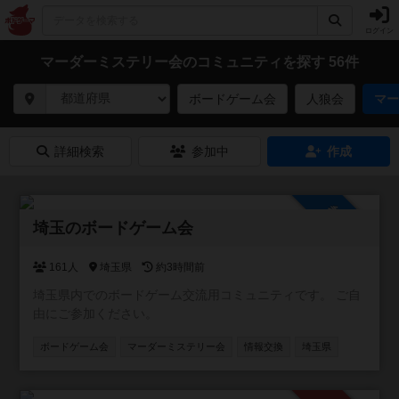
ログイン
マーダーミステリー会のコミュニティを探す 56件
ボードゲーム会
人狼会
マー
詳細検索
参加中
作成
参加自由
埼玉のボードゲーム会
161人
埼玉県
約3時間前
埼玉県内でのボードゲーム交流用コミュニティです。 ご自
由にご参加ください。
ボードゲーム会
マーダーミステリー会
情報交換
埼玉県