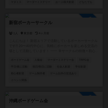
開催する予定です！ご希望の作品がございましたらお気軽
マダミス
マーダーミステリー
お一人様大歓迎
どなたでも
にお申し付けください。 ※当方が参加する場合は開催まで
の調整をこちらで行いますので、とにかく参加していただ
ける方を募集しています！ ご不明な点等ございましたらお
参加自由
問い合わせください。 検索からでもお気軽にご連絡お待ち
新宿ポーカーサークル
しております！
1人
東京都
4ヶ月前
こんにちは！ 新宿エリアで活動しているポーカーサークル
です🃏 20〜40代中心に、気軽にポーカーを楽しめる交流の
場として活動しています！ ⸻ 🎯サークルの特徴 • 初心
者・未経験者も大歓迎！ 初心者講習付で、ルール説明か
ボードゲーム会
人狼会
マーダーミステリー会
TRPG会
らテーブルマナーまで丁寧にサポートします✨ アプリで
しかやったことない方も多く来られます • 成績を自社開発
平日/夜に活動
祝日/祭日に活動
社会人歓迎
学生歓迎
したアプリで管理📊 自分の上達が実感できます！ • 復活
初心者歓迎
ゲーム制作者
ゲーム以外の交流あり
無料で安心♻️ 追加料金なく初心者の方も最後まで楽しめ
イベント関係
ます！ • フレンドリーな雰囲気で、友達作りにも最適🎉
本サークルメンバーで海外に行ったり、キャンプに行った
りもします⛺
参加自由
沖縄ボードゲーム会