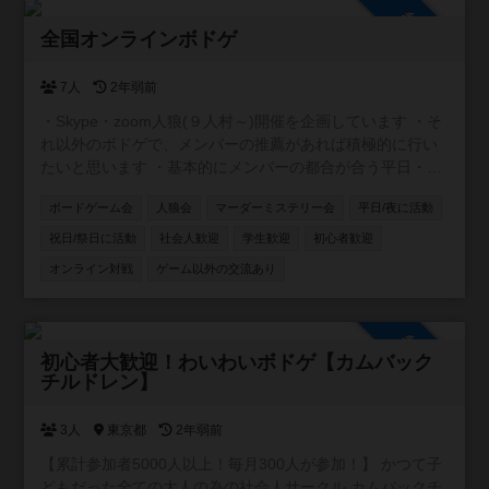
参加自由
全国オンラインボドゲ
7人
2年弱前
・Skype・zoom人狼(９人村～)開催を企画しています ・そ
れ以外のボドゲで、メンバーの推薦があれば積極的に行い
たいと思います ・基本的にメンバーの都合が合う平日・祝
日夜に開催します ・私自身が初心者のため、コミュニティ
ボードゲーム会
人狼会
マーダーミステリー会
平日/夜に活動
内ルールはメンバー同士で都度決めていきたいと思います
祝日/祭日に活動
社会人歓迎
学生歓迎
初心者歓迎
オンライン対戦
ゲーム以外の交流あり
参加自由
初心者大歓迎！わいわいボドゲ【カムバック
チルドレン】
3人
東京都
2年弱前
【累計参加者5000人以上！毎月300人が参加！】 かつて子
どもだった全ての大人の為の社会人サークル カムバックチ