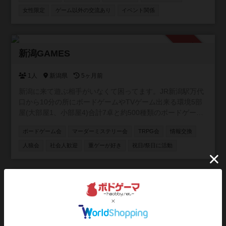
TRPGの会も開催中！ 🐺 次世代推理ゲーム「Blood on the
女性限定
ゲーム以外の交流あり
イベント関係
clocktower」海外で大人気の、途中脱落がない人狼風ゲー
ムもオンライン・オフラインで開催！ 【こんな方にオスス
メ！】 ・ボドゲを始めたい初心者さん🔰 ・勝ち負けよりワ
承認制
イワイ楽しむのが好きな方😆 ・ゲームを通して気の合う仲
新潟GAMES
間を作りたい方🤝 お一人での参加がほとんどですので、初
参加の方もご安心ください！一緒に豊かなボードゲームラ
1人
新潟県
5ヶ月前
イフを楽しみましょう！
新潟に来て遊ぶ相手がいなくて困ってます。JR新潟駅万代
口から10分の所にボードゲームやTVゲーム出来る環境5部
屋(大部屋1、小部屋4)合計7卓と約500種類のボードゲーム
を用意したので一緒に遊んでくれる方募集中です。 ゲーム
ボードゲーム会
マーダーミステリー会
TRPG会
情報交換
は500種類くらいあります。 土曜日AM9時〜17時で活動し
ます。 参加費無料です。 【規約】 ①室内は禁煙です。 ②
人狼会
社会人歓迎
重ゲーが好き
祝日/祭日に活動
ゴミはお持ち帰りください。 ③借りたゲームは大切に扱っ
て下さい。 ④写真は確認して撮影して下さい。
参加自由
奈良ボードゲームコミュニティ
1人
奈良県
8ヶ月前