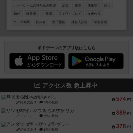
ん歓迎です🙌 ボードゲームの持ち込みも大歓迎です！（手
ボードゲームの持ち込み歓迎
池袋
巣鴨
西巣鴨
20代
ぶら参加もOK） 本イベントは 20〜30代限定イベントです
30代
軽量級
中量級
ワイワイプレイ
友達作り
🙋‍♂️ 同世代のボドゲ仲間や友達を作りたい方、気軽に楽しく
遊びたい方にぴったりです！ まだ開催回数が少なく、内輪
ボドゲ仲間
飲み会
土日開催
社会人歓迎
学生歓迎
ノリもありませんので、どなたでも安心してご参加いただ
けます。 お一人での参加も大歓迎です。過去の開催ではソ
ロ参加の方も多数いらっしゃいました。 女性の参加者も多
く、初参加の方でも馴染みやすい雰囲気です🙆🏻‍♀️ ＜過去の
ボドゲーマのアプリ版はこちら
参加人数＞ 第1回：13名（女性6名） 第2回：21名（女性9
名） ＜イベントの詳細はこちら＞ https://1link.jp/ikesai
アクセス数 急上昇中
無限まちがいさがし
574
PT
紹介文あり
2件の投稿
リワイルド：サウスアメリカ
389
PT
紹介文なし
2件の投稿
アンダー・ザ・テーブラー
378
PT
紹介文あり
1件の投稿