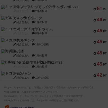
紹介文あり
1件の投稿
キャプテン・フリップ：イスラ・ボンバ
51
PT
紹介文なし
2件の投稿
ガルフストライク
46
PT
紹介文あり
1件の投稿
エコーズ・オブ・タイム
45
PT
紹介文なし
8件の投稿
スカルキング
45
PT
紹介文あり
12件の投稿
海兵隊
45
PT
紹介文あり
1件の投稿
Bitter End ブタペスト救出作戦
45
PT
紹介文なし
1件の投稿
ドコジャン
42
PT
紹介文あり
10件の投稿
※Apple、Apple のロゴ は、米国および他の国々で登録されたApple Inc.の商標です。
※App Store は、Apple Inc.のサービスマークです。
※Android は、グーグル インコーポレイテッドの商標または登録商標です。
※Google Play とそのロゴは、Google Inc.の商標または登録商標です。