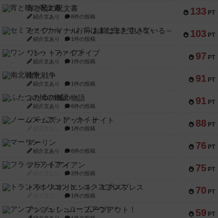
宵と暁の呪文書
133
PT
紹介文あり
8件の投稿
セミファイナル ～お前はまだ生きている～
103
PT
紹介文あり
1件の投稿
ワン・トゥ・ファイブ
97
PT
紹介文あり
1件の投稿
南北戦争
91
PT
紹介文あり
1件の投稿
ふたつの城の物語
91
PT
紹介文あり
6件の投稿
ノームズ・アット・ナイト
88
PT
紹介文なし
1件の投稿
マーリン
76
PT
紹介文あり
6件の投稿
フラットアイアン
75
PT
紹介文なし
2件の投稿
トランスオリエント・エクスプレス
70
PT
紹介文なし
1件の投稿
アンブッシュ！：ムーブアウト！
59
PT