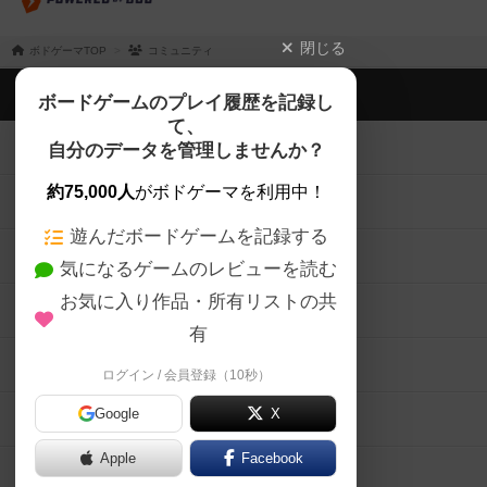
閉じる
ボドゲーマTOP
コミュニティ
ボドゲーマTOP
ボードゲームのプレイ履歴を記録し
て、
ボードゲームを検索する
自分のデータを管理しませんか？
約75,000人
がボドゲーマを利用中！
ボードゲームの新着レビュー
遊んだボードゲームを記録する
ボードゲーム会情報
気になるゲームのレビューを読む
お気に入り作品・所有リストの共
メカニクス特集
有
掲示板・トピックス
ログイン / 会員登録（10秒）
Google
X
ボドとも・会員一覧
Apple
Facebook
ボードゲーム業界コラム