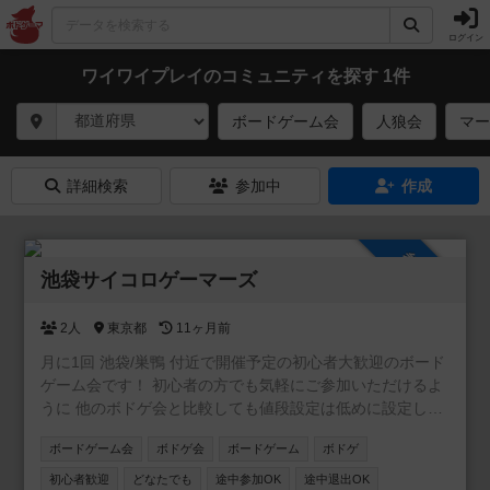
ログイン
ワイワイプレイのコミュニティを探す 1件
ボードゲーム会
人狼会
マー
詳細検索
参加中
作成
参加自由
池袋サイコロゲーマーズ
2人
東京都
11ヶ月前
月に1回 池袋/巣鴨 付近で開催予定の初心者大歓迎のボード
ゲーム会です！ 初心者の方でも気軽にご参加いただけるよ
うに 他のボドゲ会と比較しても値段設定は低めに設定して
います。 初めての方でも楽しめる「軽〜中量級のゲーム」
ボードゲーム会
ボドゲ会
ボードゲーム
ボドゲ
を中心にご用意しています。 ルールは運営メンバーが丁寧
に説明しますので、ご安心ください。 経験者の方ももちろ
初心者歓迎
どなたでも
途中参加OK
途中退出OK