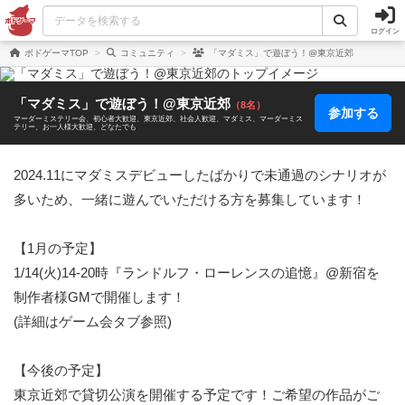
ログイン
ボドゲーマTOP
コミュニティ
「マダミス」で遊ぼう！@東京近郊
「マダミス」で遊ぼう！@東京近郊
（8名）
参加する
マーダーミステリー会
初心者大歓迎
東京近郊
社会人歓迎
マダミス
マーダーミス
テリー
お一人様大歓迎
どなたでも
2024.11にマダミスデビューしたばかりで未通過のシナリオが
多いため、一緒に遊んでいただける方を募集しています！

【1月の予定】

1/14(火)14-20時『ランドルフ・ローレンスの追憶』@新宿を
制作者様GMで開催します！

(詳細はゲーム会タブ参照)

【今後の予定】

東京近郊で貸切公演を開催する予定です！ご希望の作品がご