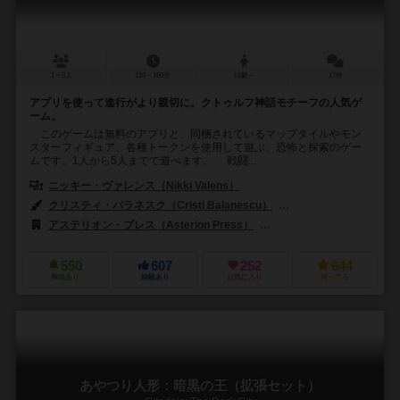
1～5人
120～180分
14歳～
17件
アプリを使って進行がより親切に。クトゥルフ神話モチーフの人気ゲ
ーム。
このゲームは無料のアプリと、同梱されているマップタイルやモン
スターフィギュア、各種トークンを使用して遊ぶ、恐怖と探索のゲー
ムです。1人から5人までで遊べます。 戦闘...
ニッキー・ヴァレンス（Nikki Valens）
クリスティ・バラネスク（Cristi Balanescu）
ヨアン・ボイスネット（Yo
アステリオン・プレス（Asterion Press）
エッジ エンターテインメント（
550
607
252
644
興味あり
経験あり
お気に入り
持ってる
あやつり人形：暗黒の王（拡張セット）