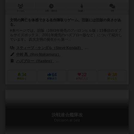
3～6人
180～360分
12歳～
3件
文明の興亡を体感できる名作陣取りゲーム。旧版には旧版の良さがあ
る。
※本ページでは、旧版（1993年発売のアバロンヒル版：13番目のダブ
ルサイズボックス、2001年発売のハズブロー版など）について紹介し
ています。 四大文明の発生から第一...
スティーブ・ケンダル（Steve Kendall）
ギャリー・ディッケン（Gary
中村 亮（Ryo Nakamura）
ハズブロー（Hasbro）
アバロンヒル（The Avalon Hill Game Co）
34
64
22
38
興味あり
経験あり
お気に入り
持ってる
決戦連合艦隊改
Decision at Sea