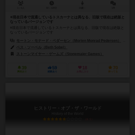
1～6人
60～120分
14歳～
1件
※現在日本で流通しているトスカーナとは異なる、旧版で現在は絶版と
なっているバージョンです
※現在日本で流通しているトスカーナとは異なる、旧版で現在は絶版と
なっているバージョンです
モートン・モナード・ペダーセン（Morten Monrad Pedersen）
ジ
ベス・ソーベル（Beth Sobel）
ストーンマイヤー・ゲームズ（Stonemaier Games）
39
59
18
70
興味あり
経験あり
お気に入り
持ってる
ヒストリー・オブ・ザ・ワールド
History of the World
6.1