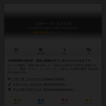
スルー・ジ・エイジズ
Through the Ages: A Story of Civilization
6.2
2～4人
240分前後
12歳～
2件
文明発展系の超名作 現在は新版が出ているのでそちらをどうぞ
カードの取得・使用を繰り返して、古代から現代まで文明を発展させ
ていく。 新版「スルー・ジ・エイジズ － 新たなる文明の物語 Through
the Ages: A Ne...
ヴラーダ・フヴァチル（Vlaada Chvátil）
リチャード・コルテス（Richard Cortes）
ポール・ニーマイヤー（Pau
チェコボードゲームズ（Czech Board Games）
チェコゲームズエディシ
61
92
16
70
興味あり
経験あり
お気に入り
持ってる