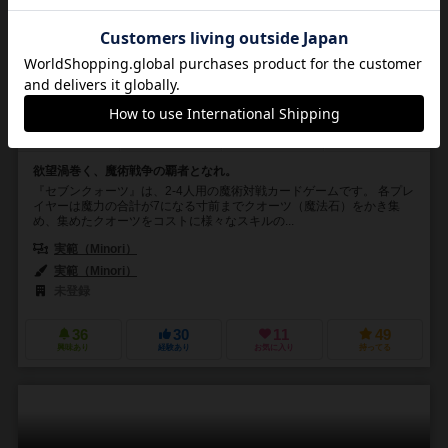
セブンクォーツ新装版
Seven Quartz: new edition
6.2
2～4人
－
ー
2件
欲望渦巻く、魔術戦争の覇者となれ。
『セブンクォーツ』は、2-4人用の魔術対戦カードゲームです。 各プレ
イヤーは魔力の合計が7になる寸前までクオーツ（魔法石）をかき集
め、集めたクオーツをコストに様々なスキルの...
実範（Minori）
実範（Minori）
未登録
36
30
11
49
興味あり
経験あり
お気に入り
持ってる