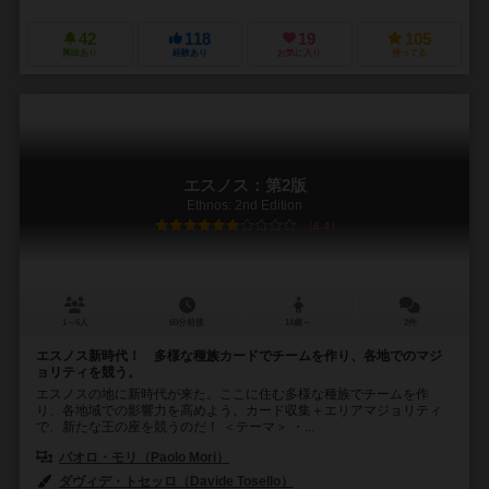
42
118
19
105
興味あり
経験あり
お気に入り
持ってる
エスノス：第2版
Ethnos: 2nd Edition
6.4
1～6人
60分前後
14歳～
2件
エスノス新時代！ 多様な種族カードでチームを作り、各地でのマジ
ョリティを競う。
エスノスの地に新時代が来た。ここに住む多様な種族でチームを作
り、各地域での影響力を高めよう。カード収集＋エリアマジョリティ
で、新たな王の座を競うのだ！ ＜テーマ＞ ・...
パオロ・モリ（Paolo Mori）
ダヴィデ・トセッロ（Davide Tosello）