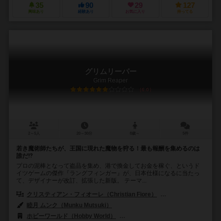
35
90
29
127
興味あり
経験あり
お気に入り
持ってる
グリムリーパー
Grim Reaper
6.0
2～5人
20～30分
8歳～
5件
若き魔術師たちが、王国に現れた魔物を狩る！最も報酬を集めるのは
誰だ⁉︎
プロの泥棒となって盗品を集め、港で換金してお金を稼ぐ、というド
イツゲームの傑作『ラングフィンガー』が、日本仕様になるに当たっ
て、デザイナーが改訂、拡張した新版。 テーマ...
クリスティアン・フィオーレ（Christian Fiore）
クヌト・ハッペル（Kn
睦月 ムンク（Munku Mutsuki）
ホビーワールド（Hobby World）
ペガサス・シュピーレ（Pegasus S