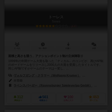
トーレス
Torres
6.6
2～4人
60～80分
12歳～
14件
面積と高さを競う、アクションポイント制の立体陣取り
1999年の年間ゲーム大賞を取った「ティカル」のコンビが、再びAP制
のボードゲームをリリースし2000人の大賞を受賞したタイトルです。
同じAP制ですがゲームのテーマは一変し、...
ヴォルフガング・クラマー（Wolfgang Kramer）
ミヒャエル・キースリン
未登録
ラベンスバーガー（Ravensburger Spieleverlag GmbH）
リオ グラ
312
561
100
453
興味あり
経験あり
お気に入り
持ってる