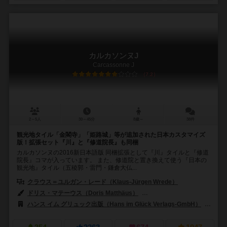
カルカソンヌJ
Carcassonne J
7.2
2～5人
30～45分
8歳～
38件
観光地タイル「金閣寺」「姫路城」等が追加された日本カスタマイズ
版！拡張セット『川』と『修道院長』も同梱
カルカソンヌの2016新日本語版 同梱拡張として『川』タイルと『修道
院長』コマが入っています。 また、修道院と置き換えて使う『日本の
観光地』タイル（五稜郭・雷門・鎌倉大仏...
クラウス＝ユルガン・レード（Klaus-Jürgen Wrede）
ドリス・マテーウス（Doris Matthäus）
アン・パッツェ（Anne Pät
ハンス イム グリュック出版（Hans im Glück Verlags-GmbH）
99