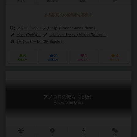
2～6人
180分前後
12歳～
0件
作品説明文の編集者を募集中
フリードマン・フリーゼ（Friedemann Friese）
ペカ（PeKa）
マレン・リッへ（Maren Rache）
2F-シュピーレ（2F-Spiele）
6
2
1
4
興味あり
経験あり
お気に入り
持ってる
アノコロの俺ら（旧版）
Anokoro no Orera
－
－
ー
1件