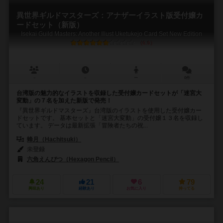
異世界ギルドマスターズ：アナザーイラスト版受付嬢カ
ードセット（新版）
Isekai Guild Masters: Another Illust Uketukejo Card Set New Edition
6.0
－
－
ー
0件
台湾版の魅力的なイラストを収録した受付嬢カードセットが「迷宮大
変動」の７名を加えた新版で発売！
『異世界ギルドマスターズ』台湾版のイラストを使用した受付嬢カー
ドセットです。 基本セットと「迷宮大変動」の受付嬢１３名を収録し
ています。 データは最新拡張「冒険者たちの祝...
蜂月（Hachitsuki）
未登録
六角えんぴつ（Hexagon Pencil）
24
21
6
79
興味あり
経験あり
お気に入り
持ってる