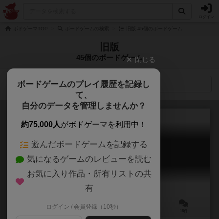
ログイン
ボドゲーマTOP
ボードゲームの検索
旧版 45個のボードゲーム
旧版
45個のボードゲーム
閉じる
ボードゲームのプレイ履歴を記録し
検索メニュー
て、
自分のデータを管理しませんか？
約75,000人
がボドゲーマを利用中！
遊んだボードゲームを記録する
パンデミック（旧版）
気になるゲームのレビューを読む
Pandemic
6.7
お気に入り作品・所有リストの共
有
ログイン / 会員登録（10秒）
2～4人
45分前後
8歳～
15件