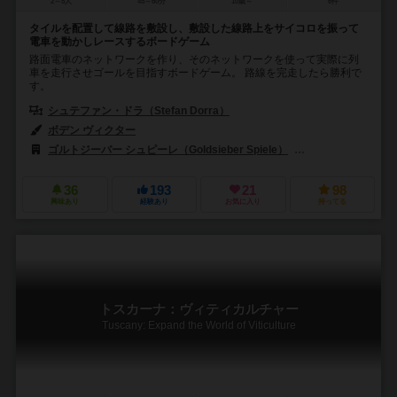
2～5人
45～60分
10歳～
6件
タイルを配置して線路を敷設し、敷設した線路上をサイコロを振って
電車を動かしレースするボードゲーム
路面電車のネットワークを作り、そのネットワークを使って実際に列
車を走行させゴールを目指すボードゲーム。 路線を完走したら勝利で
す。
シュテファン・ドラ（Stefan Dorra）
ボデン ヴィクター
ゴルトジーバー シュピーレ（Goldsieber Spiele）
メイフェア ゲームズ
36
193
21
98
興味あり
経験あり
お気に入り
持ってる
トスカーナ：ヴィティカルチャー
Tuscany: Expand the World of Viticulture