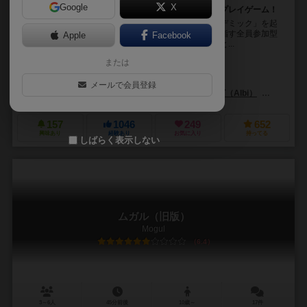
Google
X
プレーヤーが一致団結して病原菌の撲滅を目指す協力プレイゲーム！
このボードゲームは、世界に蔓延する病原菌が「パンデミック」を起
こさないように、プレーヤー全員が協力して撲滅を目指す全員参加型
Apple
Facebook
協力ゲームです。プレーヤーは医療研究チームの一員と...
または
マット・リーコック（Matt Leacock）
ジョシュ・カペル（Josh Cappel）
クリスチャン・ハニス（Christian
メールで会員登録
ズィーマンゲームズ（Z-Man Games）
アルビ（Albi）
アステリオ
157
1046
249
652
興味あり
経験あり
お気に入り
持ってる
しばらく表示しない
ムガル（旧版）
Mogul
6.4
3～6人
45分前後
10歳～
17件