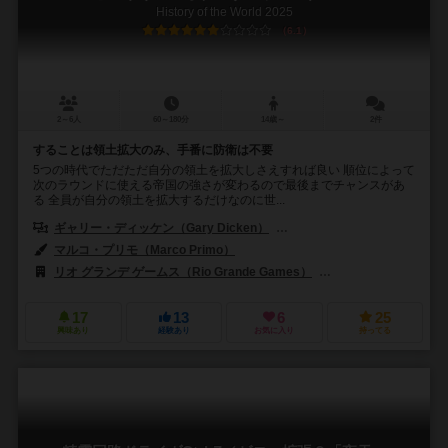
History of the World 2025
6.1
2～6人
60～180分
14歳～
2件
することは領土拡大のみ、手番に防衛は不要
5つの時代でただただ自分の領土を拡大しさえすれば良い 順位によって
次のラウンドに使える帝国の強さが変わるので最後までチャンスがあ
る 全員が自分の領土を拡大するだけなのに世...
ギャリー・ディッケン（Gary Dicken）
スティーブ・ケンダル（Steve
マルコ・プリモ（Marco Primo）
リオ グランデ ゲームス（Rio Grande Games）
ホビージャパン（Hob
17
13
6
25
興味あり
経験あり
お気に入り
持ってる