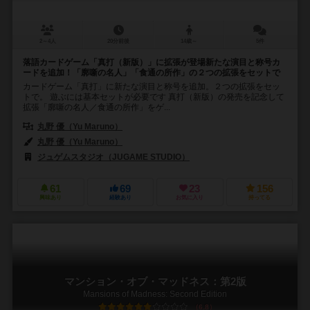
2～4人
20分前後
14歳～
5件
落語カードゲーム「真打（新版）」に拡張が登場新たな演目と称号カ
ードを追加！「廓噺の名人」「食通の所作」の２つの拡張をセットで
カードゲーム「真打」に新たな演目と称号を追加。２つの拡張をセッ
トで。 遊ぶには基本セットが必要です 真打（新版）の発売を記念して
拡張「廓噺の名人／食通の所作」をゲ...
丸野 優（Yu Maruno）
丸野 優（Yu Maruno）
ジュゲムスタジオ（JUGAME STUDIO）
61
69
23
156
興味あり
経験あり
お気に入り
持ってる
マンション・オブ・マッドネス：第2版
Mansions of Madness: Second Edition
6.8