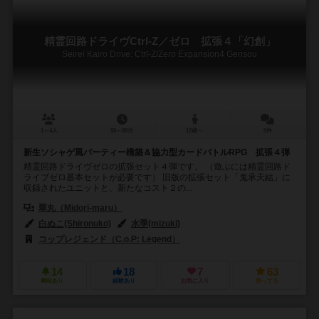
精霊回路ドライヴCtrl-Z／ゼロ 拡張４「幻創」
Seirei Kairo Drive: Ctrl-Z/Zero Expansion4 Gensou
1～4人
50～80分
12歳～
0件
新生ソシャゲ風パーティー構築＆協力型カードバトルRPG 拡張４弾
精霊回路ドライヴゼロの拡張セット４弾です。 （遊ぶには精霊回路ド
ライブゼロ基本セットが必要です） 旧版の拡張セット「鬼承天結」に
収録されたユニットと、新たなコスト２の...
翠丸（Midori-maru）
白ぬこ(Shironuko)
水季(mizuki)
コップレジェンド（C.o.P: Legend）
14
18
7
63
興味あり
経験あり
お気に入り
持ってる