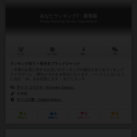
あなたランキング7：新装版
Anata Ranking Seven: new edition
3～8人
30～45分
8歳～
0件
ランキング当て × 役付きブラックジャック
・共通のお題に対するお互いのランキングの順位を当てるランキング
クイズゲーム ・順位がそのまま得点になります。バーストしないよう
に合計「18」点を目指します ・当てたランキ...
ザイツ コウスケ（Kosuke Zaitsu）
未登録
サイコロ塾（Saikorojuku）
3
4
0
8
興味あり
経験あり
お気に入り
持ってる