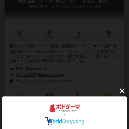
精霊回路ドライヴCtrl-Z／ゼロ 拡張２「夜天」
Seirei Kairo Drive: Ctrl-Z/Zero Expansion2 Yaten
1～4人
50～90分
12歳～
0件
新生ソシャゲ風パーティー構築＆協力型カードバトルRPG 拡張２弾
精霊回路ドライヴゼロの拡張セット２弾です。 （遊ぶには精霊回路ド
ライブゼロ基本セットが必要です） 旧版の拡張セット「夜天術式」に
収録されたユニットが中心の拡張セットで、ユ...
翠丸（Midori-maru）
たかまる重工(Takamaru Juko)
星茨まと(hoshiibara mato)
ジュ
コップレジェンド（C.o.P: Legend）
14
22
7
68
興味あり
経験あり
お気に入り
持ってる