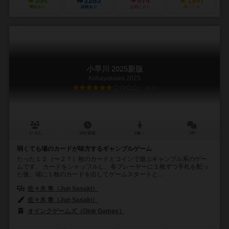
354
2263
674
1947
興味あり
経験あり
お気に入り
持ってる
小早川 2025新版
Kobayakawa 2025
6.3
3～8人
20分前後
8歳～
2件
弱くても場のカードが味方するギャンブルゲーム
たった１２（〜２７）枚のカードとコインで遊ぶギャンブル系のゲー
ムです。 カードをシャッフルし、各プレーヤーに１枚ずつ手札を配っ
た後、場に１枚のカードを出してゲームスタートと...
佐々木 隼（Jun Sasaki）
佐々木 隼（Jun Sasaki）
オインクゲームズ（Oink Games）