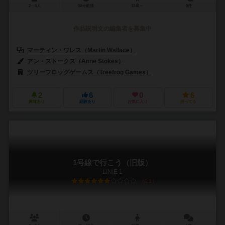
2～5人
90分前後
13歳～
0件
作品説明文の編集者を募集中
マーティン・ワレス（Martin Wallace）
アン・ストークス（Anne Stokes）
ツリーフロッグゲームス（Treefrog Games）
2
6
0
6
興味あり
経験あり
お気に入り
持ってる
1号線で行こう（旧版）
LINIE 1
6.1