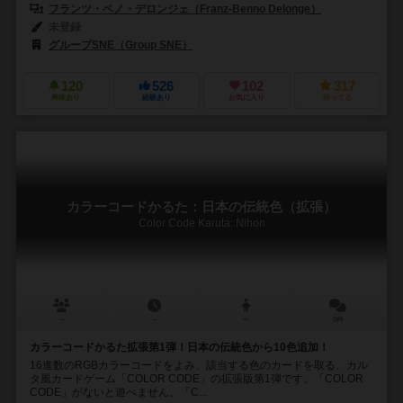
フランツ・ベノ・デロンジェ（Franz-Benno Delonge）
未登録
グループSNE（Group SNE）
120
526
102
317
興味あり
経験あり
お気に入り
持ってる
カラーコードかるた：日本の伝統色（拡張）
Color Code Karuta: Nihon
－
－
ー
0件
カラーコードかるた拡張第1弾！日本の伝統色から10色追加！
16進数のRGBカラーコードをよみ、該当する色のカードを取る、カル
タ風カードゲーム「COLOR CODE」の拡張版第1弾です。「COLOR
CODE」がないと遊べません。「C...