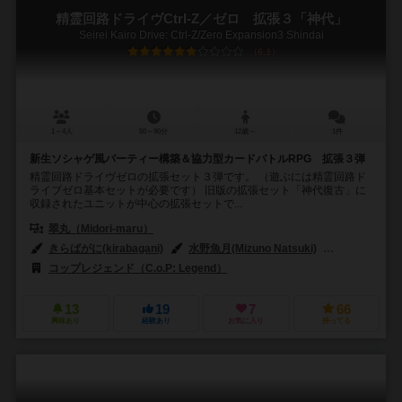
精霊回路ドライヴCtrl-Z／ゼロ 拡張３「神代」
Seirei Kairo Drive: Ctrl-Z/Zero Expansion3 Shindai
6.1
1～4人
50～90分
12歳～
1件
新生ソシャゲ風パーティー構築＆協力型カードバトルRPG 拡張３弾
精霊回路ドライヴゼロの拡張セット３弾です。 （遊ぶには精霊回路ド
ライブゼロ基本セットが必要です） 旧版の拡張セット「神代復古」に
収録されたユニットが中心の拡張セットで...
翠丸（Midori-maru）
きらばがに(kirabagani)
水野魚月(Mizuno Natsuki)
ジュエルセイバーF
コップレジェンド（C.o.P: Legend）
13
19
7
66
興味あり
経験あり
お気に入り
持ってる