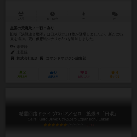
2人用
30～120分
ー
0件
皇国の荒廃此ノ一戦ニ存リ
旧版「決戦連合艦隊」は日米双方111隻が登場しましたが、新たに82
隻を追加。更に仮想戦シナリオ3つを追加しました。
未登録
未登録
株式会社IED
コマンドマガジン編集部
2
0
0
4
興味あり
経験あり
お気に入り
持ってる
精霊回路ドライヴCtrl-Z／ゼロ 拡張６「円環」
Seirei Kairo Drive: Ctrl-Z/Zero Expansion6 Enkan
6.1