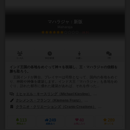
マハラジャ：新版
Maharaja
6.5
1～4人
90分前後
14歳～
7件
インド王国の各地をめぐって神々を祝福し、王・マハラジャの信頼を
勝ち取ろう。
王国インドが舞台。プレイヤーは司祭となって、国内の各地をめぐ
り、神殿や神像を建築します。インド大王「マハラジャ」も各地をめ
ぐり、訪れた都市に優れた建築があれば、それを作った...
ミヒャエル・キースリング（Michael Kiesling）
ヴォルフガング・クラマ
クレメンス・フランツ（Klemens Franz）
サミュエル・ガウディオ（Sa
クラニオ・クリエーションズ（Cranio Creations）
イントラフィン ゲー
113
249
40
289
興味あり
経験あり
お気に入り
持ってる