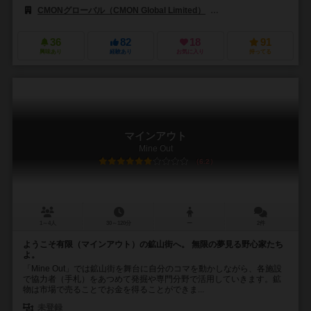
CMONグローバル（CMON Global Limited）
ボードM ファクトリー（Bo
36
82
18
91
興味あり
経験あり
お気に入り
持ってる
マインアウト
Mine Out
6.2
1～4人
30～120分
ー
2件
ようこそ有限（マインアウト）の鉱山街へ。 無限の夢見る野心家たち
よ。
「Mine Out」では鉱山街を舞台に自分のコマを動かしながら、各施設
で協力者（手札）をあつめて発掘や専門分野で活用していきます。鉱
物は市場で売ることでお金を得ることができま...
未登録