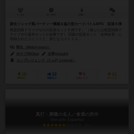
1～4人
50～90分
12歳～
0件
新生ソシャゲ風パーティー構築＆協力型カードバトルRPG 拡張６弾
精霊回路ドライヴゼロの拡張セット６弾です。 （遊ぶには精霊回路ド
ライブゼロ基本セットが必要です） 旧版の拡張セット「全神全零」に
収録されたユニットと、新たなコスト１ユ...
翠丸（Midori-maru）
ＭＯブ(MObu)
水季(mizuki)
コップレジェンド（C.o.P: Legend）
16
18
9
61
興味あり
経験あり
お気に入り
持ってる
真打：廓噺の名人／食通の所作
Shin-uchi: Expantion
6.1