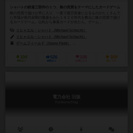
シャハトの鉄道三部作の１つ、株の売買をテーマにしたカードゲーム
株の売買で儲けが手に入り、一夜で億万長者になるものがたくさんで
た市場が前代未聞の隆盛をみた１９２０年代を舞台に株の売買で儲け
るカードゲーム。山札から暴落カードが出たら、ゲーム...
ミヒャエル・シャハト（Michael Schacht）
ミヒャエル・シャハト（Michael Schacht）
ゲームフィールド（Game Field）
シュピーレ アオス ティンブクトゥ（Spi
104
526
105
359
興味あり
経験あり
お気に入り
持ってる
電力会社 旧版
Funkenschlag