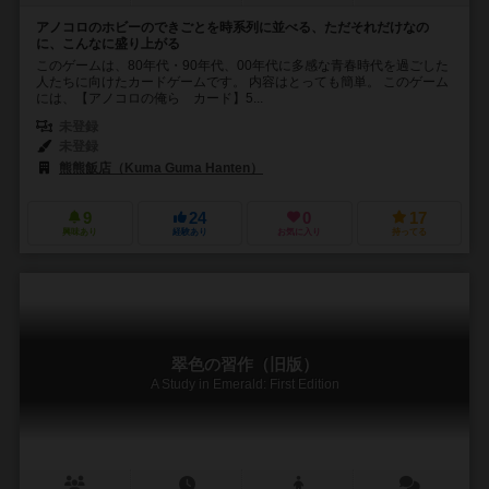
アノコロのホビーのできごとを時系列に並べる、ただそれだけなの
に、こんなに盛り上がる
このゲームは、80年代・90年代、00年代に多感な青春時代を過ごした
人たちに向けたカードゲームです。 内容はとっても簡単。 このゲーム
には、【アノコロの俺ら カード】5...
未登録
未登録
熊熊飯店（Kuma Guma Hanten）
9
24
0
17
興味あり
経験あり
お気に入り
持ってる
翠色の習作（旧版）
A Study in Emerald: First Edition