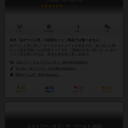
Citadels: The Dark City
6.2
2～8人
60分前後
10歳～
2件
名作「あやつり人形」の拡張セット（単品では遊べません）
あやつり人形に新しいキャラクターカードが追加され、更に遊ぶ人数
も１人追加可能になる拡張セットです （新版の大きい箱になったあや
つり人形を購入すれば、基本も本拡張も更に追加の...
ブルーノ・フェイドゥッティ（Bruno Faidutti）
キリル・ダウジーン（Cyrille Daujean）
ジュリアン・デルヴァル（Juli
999ゲームズ（999 Games）
エッジ エンターテインメント（Edge Ent
22
76
19
120
興味あり
経験あり
お気に入り
持ってる
ヒストリー・オブ・ザ・ワールド 2025