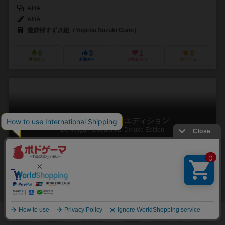
AHA
AHA
遊戯部すずき組（Yugi-bu Suzuki Gumi）
6
3
1
8
興味あり
経験あり
お気に入り
持ってる
俗語論：デラックスエディション
De Vulgari Eloquentia: Deluxe Edition
2～5人
90～120分
14歳～
2件
口語ラテン語を広めよう。写本を集め、イタリア全土に俗語の文化を
残すのだ！
中世後期のイタリアでは、書物に残された古典ラテン語以外にも、民
衆の間で話されていた、いわゆる口語体のラテン語も存在していた。