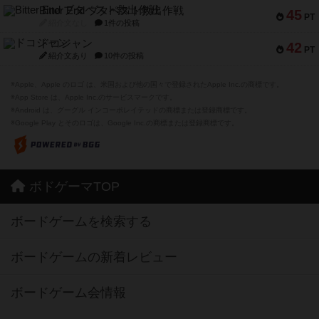
Bitter End ブタペスト救出作戦
45
PT
紹介文なし
1件の投稿
ドコジャン
42
PT
紹介文あり
10件の投稿
※Apple、Apple のロゴ は、米国および他の国々で登録されたApple Inc.の商標です。
※App Store は、Apple Inc.のサービスマークです。
※Android は、グーグル インコーポレイテッドの商標または登録商標です。
※Google Play とそのロゴは、Google Inc.の商標または登録商標です。
ボドゲーマTOP
ボードゲームを検索する
ボードゲームの新着レビュー
ボードゲーム会情報