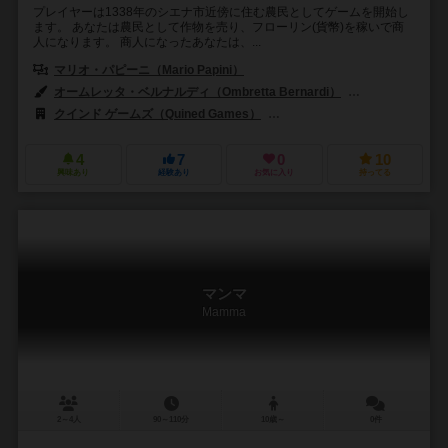
プレイヤーは1338年のシエナ市近傍に住む農民としてゲームを開始し
ます。 あなたは農民として作物を売り、フローリン(貨幣)を稼いで商
人になります。 商人になったあなたは、...
マリオ・パピーニ（Mario Papini）
オームレッタ・ベルナルディ（Ombretta Bernardi）
アンブロジオ・ロ
クインド ゲームズ（Quined Games）
ホワッツ ユア ゲーム（What's 
4
7
0
10
興味あり
経験あり
お気に入り
持ってる
マンマ
Mamma
2～4人
90～110分
10歳～
0件