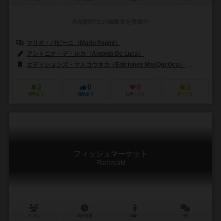
作品説明文の編集者を募集中
マリオ・パピーニ（Mario Papini）
アントニオ・デ・ルカ（Antonio De Luca）
エディションズ・マスコウオカ（Ediciones MasQueOca）
アーゴ・ル
2
0
0
0
興味あり
経験あり
お気に入り
持ってる
フィッシュマーケット
Fischmarkt
3～5人
45分前後
10歳～
0件