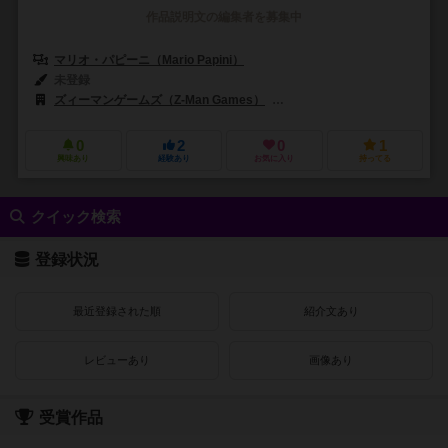
作品説明文の編集者を募集中
マリオ・パピーニ（Mario Papini）
未登録
ズィーマンゲームズ（Z-Man Games）
ズゲームズ（Zugames）
0
2
0
1
興味あり
経験あり
お気に入り
持ってる
クイック検索
登録状況
最近登録された順
紹介文あり
レビューあり
画像あり
受賞作品