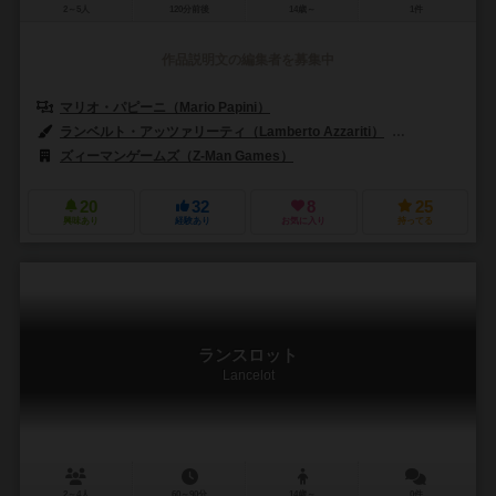
2～5人
120分前後
14歳～
1件
作品説明文の編集者を募集中
マリオ・パピーニ（Mario Papini）
ランベルト・アッツァリーティ（Lamberto Azzariti）
グイド・ファヴァ
ズィーマンゲームズ（Z-Man Games）
20
32
8
25
興味あり
経験あり
お気に入り
持ってる
ランスロット
Lancelot
2～4人
60～90分
14歳～
0件