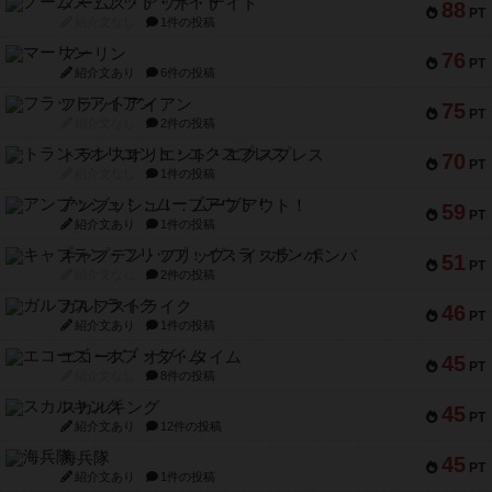
ノームズ・アット・ナイト
88
PT
紹介文なし
1件の投稿
マーリン
76
PT
紹介文あり
6件の投稿
フラットアイアン
75
PT
紹介文なし
2件の投稿
トランスオリエント・エクスプレス
70
PT
紹介文なし
1件の投稿
アンブッシュ！：ムーブアウト！
59
PT
紹介文あり
1件の投稿
キャプテン・フリップ：イスラ・ボンバ
51
PT
紹介文なし
2件の投稿
ガルフストライク
46
PT
紹介文あり
1件の投稿
エコーズ・オブ・タイム
45
PT
紹介文なし
8件の投稿
スカルキング
45
PT
紹介文あり
12件の投稿
海兵隊
45
PT
紹介文あり
1件の投稿