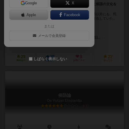
Google
X
口語ラテン語を広めよう。写本を集め、イタリア全土に俗語の文化を
残すのだ！
中世後期のイタリアでは、書物に残された古典ラテン語以外にも、民
Apple
Facebook
衆の間で話されていた、いわゆる口語体のラテン語も存在していた。
あなたは商人から始め、イタリア各地を転々と...
または
マリオ・パピーニ（Mario Papini）
メールで会員登録
ランベルト・アッツァリーティ（Lamberto Azzariti）
グイド・ファヴァ
ジョーキクス・イタリア（Giochix.it）
29
28
9
22
しばらく表示しない
興味あり
経験あり
お気に入り
持ってる
俗語論
De Vulgari Eloquentia
6.1