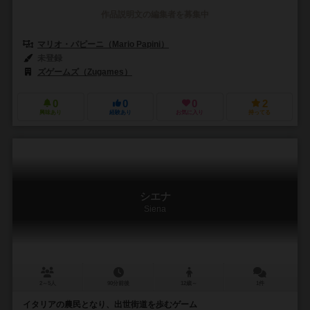
作品説明文の編集者を募集中
マリオ・パピーニ（Mario Papini）
未登録
ズゲームズ（Zugames）
0
0
0
2
興味あり
経験あり
お気に入り
持ってる
シエナ
Siena
2～5人
90分前後
12歳～
1件
イタリアの農民となり、出世街道を歩むゲーム