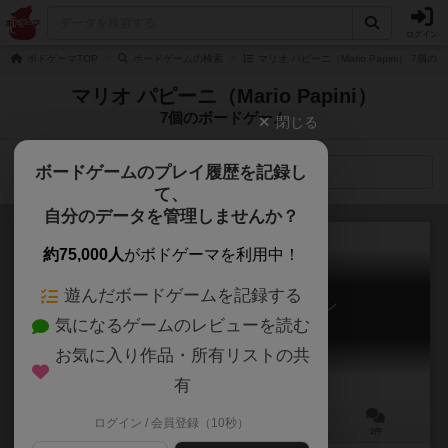
ログイン
ボドゲーマTOP
ボードゲームの検索
マリオ パピーニ（Mario Papini） 7個
マリオ パピーニ（Mario Papini）
7個のボードゲーム
閉じる
ボードゲームのプレイ履歴を記録し
検索メニュー
て、
自分のデータを管理しませんか？
約75,000人
がボドゲーマを利用中！
遊んだボードゲームを記録する
俗語論：デラックスエディション
気になるゲームのレビューを読む
De Vulgari Eloquentia: Deluxe Edition
お気に入り作品・所有リストの共
有
ログイン / 会員登録（10秒）
2～5人
90～120分
14歳～
2件