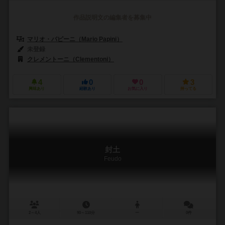
作品説明文の編集者を募集中
マリオ・パピーニ（Mario Papini）
未登録
クレメントーニ（Clementoni）
4
0
0
3
興味あり
経験あり
お気に入り
持ってる
封土
Feudo
2～4人
90～110分
ー
0件