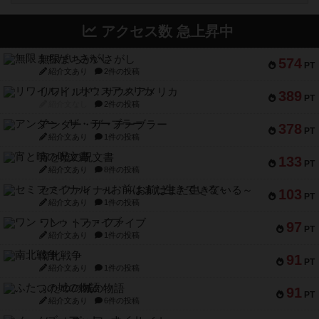
アクセス数 急上昇中
無限まちがいさがし
574
PT
紹介文あり
2件の投稿
リワイルド：サウスアメリカ
389
PT
紹介文なし
2件の投稿
アンダー・ザ・テーブラー
378
PT
紹介文あり
1件の投稿
宵と暁の呪文書
133
PT
紹介文あり
8件の投稿
セミファイナル ～お前はまだ生きている～
103
PT
紹介文あり
1件の投稿
ワン・トゥ・ファイブ
97
PT
紹介文あり
1件の投稿
南北戦争
91
PT
紹介文あり
1件の投稿
ふたつの城の物語
91
PT
紹介文あり
6件の投稿