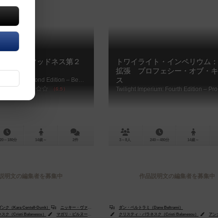
・オブ・マッドネス第２
トワイライト・インペリウム：
越えて
拡張 プロフェシー・オブ・キ
Mansions of Madness: Second Edition – Beyond the Threshold
ス
6.5
20～180分
14歳～
2件
3～8人
240～480分
14歳～
説明文の編集者を募集中
作品説明文の編集者を募集中
Kara Centell-Dunk）
ニッキー・ヴァレンス（Nikki Valens）
ダン・ベルトラミ（Dane Beltrami）
Cristi Balanescu）
ンダース・ファイナー（Anders Finér）
マガリ・ビルヌーブ（Magali Villeneuve）
クリスティ・バラネスク（Cristi Balanescu）
アンダース・フ