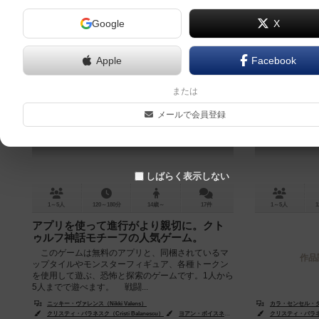
Google
X
Apple
Facebook
マンション・オブ・マッドネス：第2
マンション
または
版
版：境界を
メールで会員登録
Mansions of Madness: Second Edition
6.8
しばらく表示しない
1～5人
120～180分
14歳～
17件
1～5人
1
アプリを使って進行がより親切に。クト
ゥルフ神話モチーフの人気ゲーム。
このゲームは無料のアプリと、同梱されているマ
作品
ップタイルやモンスターフィギュア、各種トークン
を使用して遊ぶ、恐怖と探索のゲームです。1人から
5人までで遊べます。 戦闘...
ニッキー・ヴァレンス（Nikki Valens）
カラ・センセル・ダンク（
クリスティ・バラネスク（Cristi Balanescu）
ヨアン・ボイスネット（Yoann Boissonnet）
クリスティ・バラネスク（
ア