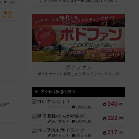
ボドゲが遊べる店舗を全国500店舗以上掲載中
s）
y Flight Games）
アスモデ（Asmodee）
アスモデイタリア（Asmodee Italia）
6
持ってる
ボドファン
ボードゲームに特化したクラウドファンディング
アクセス数 急上昇中
コレクト！
340
PT
990年
紹介文なし
1件の投稿
無限まちがいさがし
322
PT
紹介文あり
2件の投稿
ガルフストライク
217
PT
紹介文あり
1件の投稿