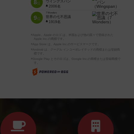
8
ウイングスパン
位
2006名
7 Wonders
9
世界の七不思議
位
1919名
※Apple、Apple のロゴ は、米国および他の国々で登録された
Apple Inc.の商標です。
※App Store は、Apple Inc.のサービスマークです。
※Android は、グーグル インコーポレイテッドの商標または登録商
標です。
※Google Play とそのロゴは、Google Inc.の商標または登録商標で
す。