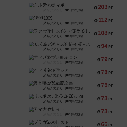
クルティボ
203
PT
紹介文なし
1件の投稿
1809
112
PT
紹介文あり
1件の投稿
ファースト・イン・フライト
108
PT
紹介文あり
3件の投稿
モズビ－ズ・レイダ－ズ
94
PT
紹介文あり
1件の投稿
テンプテーション
79
PT
紹介文なし
2件の投稿
インドネシア
78
PT
紹介文あり
2件の投稿
宵と暁の呪文書
75
PT
紹介文あり
8件の投稿
リスボン・トラム 28
73
PT
紹介文あり
9件の投稿
アマナイト
73
PT
紹介文なし
1件の投稿
ブラヴェスト
66
PT