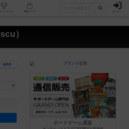
ログイン
カフェ/店舗
人気ボードゲーム
通販ストア
scu）
発売年
ます。マニュアルを読む時間や参加者へのルール説明時間は含まれていないため、初めて遊
できるよう、中世ファンタジー・クッキング・海賊同士の対決など、ゲームコンセプトを絞
にボードゲームに慣れている方向けの絞込機能です。例えば「ダイスロール」はランダム値
ボードゲーム通販
オンラインストアで7,500商品を販売中