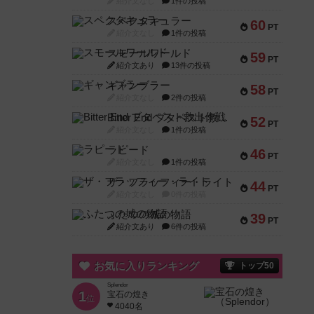
紹介文なし
1件の投稿
スペクタキュラー
60
PT
紹介文なし
1件の投稿
スモールワールド
59
PT
紹介文あり
13件の投稿
ギャンブラー
58
PT
紹介文なし
2件の投稿
Bitter End ブタペスト救出作戦
52
PT
紹介文なし
1件の投稿
ラピード
46
PT
紹介文なし
1件の投稿
ザ・フラッフィー・ライト
44
PT
紹介文なし
0件の投稿
ふたつの城の物語
39
PT
紹介文あり
6件の投稿
お気に入りランキング
トップ50
Splendor
1
宝石の煌き
位
4040名