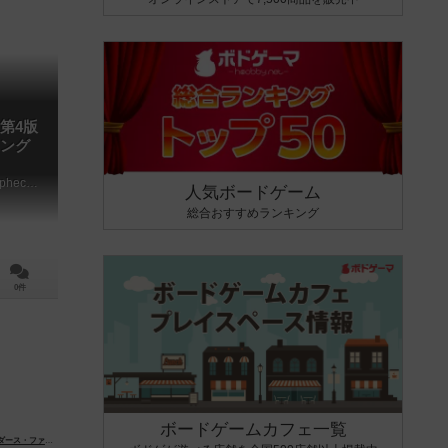
第4版
ング
Twilight Imperium: Fourth Edition – Prophecy of Kings
人気ボードゲーム
総合おすすめランキング
0件
ボードゲームカフェ一覧
ァイナー（Anders Finér）
オーロレ・フォニー（Aurore Folny）