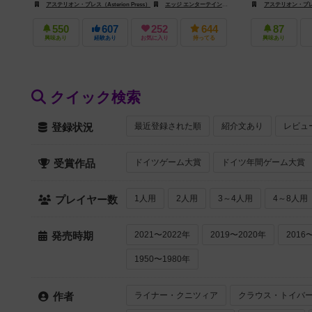
アステリオン・プレス（Asterion Press）
エッジ エンターテインメント（Edge Entertainment）
アステリオン・プレス（
550
607
252
644
87
興味あり
経験あり
お気に入り
持ってる
興味あり
クイック検索
最近登録された順
紹介文あり
レビュ
登録状況
ドイツゲーム大賞
ドイツ年間ゲーム大賞
受賞作品
1人用
2人用
3～4人用
4～8人用
プレイヤー数
2021〜2022年
2019〜2020年
2016
発売時期
1950〜1980年
ライナー・クニツィア
クラウス・トイバ
作者