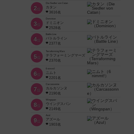
Die Siedler von Catan
2
カタン
位
3616名
Dominion
3
ドミニオン
位
2528名
Battle Line
4
バトルライン
位
2377名
Terraforming Mars
5
テラフォーミングマーズ
位
2370名
6 nimmt!
6
ニムト
位
2201名
Carcassonne
7
カルカソンヌ
位
2190名
Wingspan
8
ウイングスパン
位
2149名
Azul
9
アズール
位
1903名