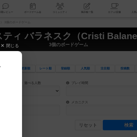
索
新着レビュー
ボードゲーム会
コミュニティ
掲示板一覧
scu） 3個のボードゲーム
ティ バラネスク（Cristi Balane
3個のボードゲーム
閉じる
、
更新順
レート順
登録順
人気順
注目順
投稿数
ワード検索ができます。
検索できます。
プレイ対象人数に含まれるボードゲームを指定します。
目安となる所要時間を指定することができ
遊べる人数
プレイ時間
物などモチーフ・ストーリーを指定することができます。直感的にゲームシステムを理解
ゲーム性を構成するコアシステムです。主
バー
メカニクス
リセット