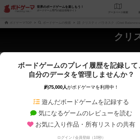
世界のボードゲームを楽しもう！
ボードゲーム専門の総合情報サイト
データベース
検
ボドゲーマTOP
ボードゲームの検索
クリスティ バラネスク（Cristi Balane
クリス
ボードゲームのプレイ履歴を記録して
さくさく表示
じっくり表示
自分のデータを管理しませんか？
商品名、商品説明文、デザイナー名、テーマ名、メカニクス名を対象にフリー
ゲームデザイナー名を指定して
フリーワード
ゲームデザイナー
約75,000人
がボドゲーマを利用中！
遊んだボードゲームを記録する
対象年齢を指定します。
世界観や登場人
対象年齢
テーマ/フレー
気になるゲームのレビューを読む
お気に入り作品・所有リストの共有
ログイン / 会員登録（10秒）