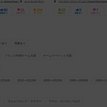
Asterion Press）
ファンタジー フライト ゲームズ（Fantasy Flight Games）
エッジ エンターテインメント（Edge Entertainment）
ファンタジー フライト ゲームズ（Fantasy Flight Game
ファンタジー フライト ゲームズ（Fantas
90
31
234
10
9
7
経験あり
お気に入り
持ってる
興味あり
経験あり
お気に入り
ーあり
画像あり
フランス年間ゲーム大賞
ゲームマーケット大賞
〜2018年
2010〜2015年
2000〜2010年
1990〜2000年
1980〜1
ー
ヴォルフガング・クラマー
ウヴェ・ローゼンベルク