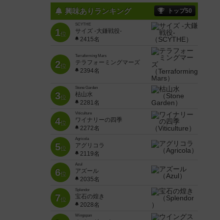
興味ありランキング
トップ50
SCYTHE
1
サイズ -大鎌戦役-
位
2415名
Terraforming Mars
2
テラフォーミングマーズ
位
2394名
Stone Garden
3
枯山水
位
2281名
Viticulture
4
ワイナリーの四季
位
2272名
Agricola
5
アグリコラ
位
2119名
Azul
6
アズール
位
2035名
Splendor
7
宝石の煌き
位
2028名
Wingspan