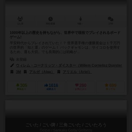
2人用
30分前後
8歳～
17件
1000年以上の歴史を持ちながら、世界中で現役でプレイされるボード
ゲーム!
平安時代からプレイされていた！？ 世界選手権の優勝賞金は１千万円
の世界的「知と運」のゲーム！ バックギャモンは、サイコロを使用す
るため、運も大切。でも長期的には戦略が...
未登録
ウィレム・コーナリッツ・ダイスター（Willem Cornelisz Duyster）
3M
アルガ（Alga）
アリエル（Ariel）
305
1616
280
699
興味あり
経験あり
お気に入り
持ってる
ごいた / ごい牌 / 三角ごいた / ごいたろう
Goipai / Sankaku Goita/ Goitarou