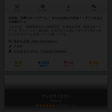
2人用
15～30分
5歳～
17件
日本発、世界のボードゲーム ／ オセロは他人の空似？イギリス生まれ
の伝統ゲーム
【オセロ】 商標登録された固有名詞。茨城県水戸市、発祥のボード
ゲーム 【リバーシ】一般名称。オセロよりも先にイギリスで考えられ
たとされるゲーム 交互にゲーム盤にコマを...
長谷川 五郎（Goro Hasegawa）
未登録
ツクダ オリジナル（Tsukuda Original）
32
2632
146
934
興味あり
経験あり
お気に入り
持ってる
マンカラ / カラハ
Mancala
6.2