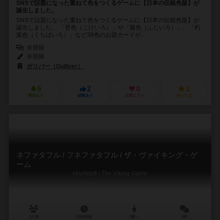
SNSで話題になった重ねて色をつくるゲームに【日本の伝統色版】が
誕生しました。
SNSで話題になった重ねて色をつくるゲームに【日本の伝統色版】が
誕生しました。 「苔色（こけいろ）」や「藤色（ふじいろ）」、「朽
葉色（くちばいろ）」など38色のお題カードが...
未登録
未登録
ガリバー（Gulliver）
6
2
0
2
興味あり
経験あり
お気に入り
持ってる
ネファタフル / フネファタフル / ザ・ヴァイキング・ゲ
ーム
Hnefatafl / The Viking Game
2人用
20分前後
7歳～
0件