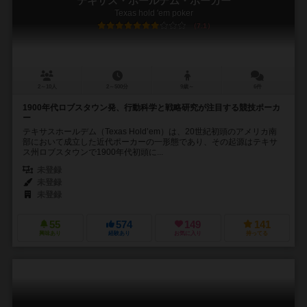
テキサス・ホールデム・ポーカー
Texas hold 'em poker
7.1
2～10人
2～500分
9歳～
6件
1900年代ロブスタウン発、行動科学と戦略研究が注目する競技ポーカ
ー
テキサスホールデム（Texas Hold’em）は、20世紀初頭のアメリカ南
部において成立した近代ポーカーの一形態であり、その起源はテキサ
ス州ロブスタウンで1900年代初頭に...
未登録
未登録
未登録
55
574
149
141
興味あり
経験あり
お気に入り
持ってる