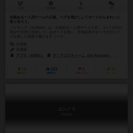
1人用
15分前後
6歳～
3件
伝統ある一人用ゲームの王様。ペグを飛びこしてボードからきれいに
取り去ろう。
ソリティア（Solitaire）は、伝統的な一人用ゲームです。 ３×７の穴の
列が十字型に交差しているボードを使い、中央以外のすべての穴にペ
グを刺した状態で遊びます（ペグ...
未登録
未登録
アブラ（ABRA）
デ・アゴスティーニ（De Agostini）
アルガ（
13
103
4
37
興味あり
経験あり
お気に入り
持ってる
ユンノリ
Yutnori