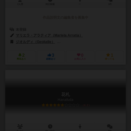
2人用
30分前後
ー
1件
作品説明文の編集者を募集中
未登録
マリエラ・アラティア（Mariela Arratia）
ジオルディ（Geoludie）
ギルド・パブリッシング（Guild Publishin
2
3
0
1
興味あり
経験あり
お気に入り
持ってる
花札
Hanafuda
6.2