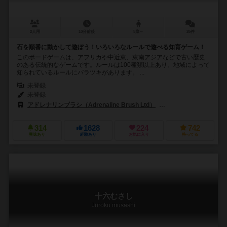
2人用
10分前後
5歳～
26件
石を順番に動かして遊ぼう！いろいろなルールで遊べる知育ゲーム！
このボードゲームは、アフリカや中近東、東南アジアなどで古い歴史
のある伝統的なゲームです。ルールは100種類以上あり、地域によって
知られているルールにバラツキがあります。 ...
未登録
未登録
アドレナリンブラシ（Adrenaline Brush Ltd）
アルガ（Alga）
314
1628
224
742
興味あり
経験あり
お気に入り
持ってる
十六むさし
Juroku musashi