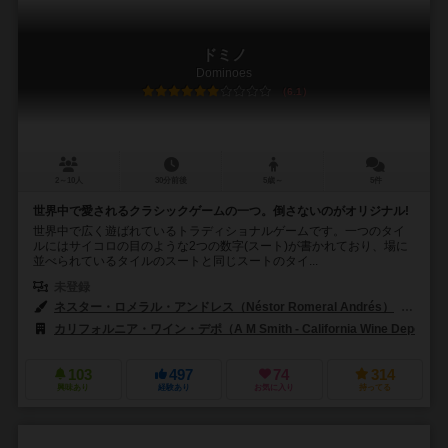
ドミノ
Dominoes
6.1
2～10人
30分前後
5歳～
5件
世界中で愛されるクラシックゲームの一つ。倒さないのがオリジナル!
世界中で広く遊ばれているトラディショナルゲームです。一つのタイ
ルにはサイコロの目のような2つの数字(スート)が書かれており、場に
並べられているタイルのスートと同じスートのタイ...
未登録
ネスター・ロメラル・アンドレス（Néstor Romeral Andrés）
E.H
カリフォルニア・ワイン・デポ（A M Smith - California Wine Depot）
103
497
74
314
興味あり
経験あり
お気に入り
持ってる