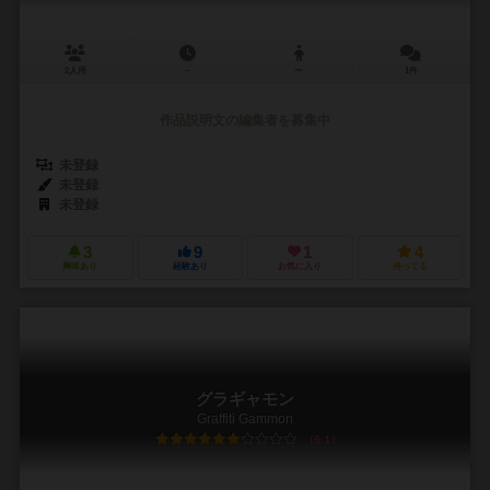
2人用
－
ー
1件
作品説明文の編集者を募集中
未登録
未登録
未登録
3
9
1
4
興味あり
経験あり
お気に入り
持ってる
グラギャモン
Graffiti Gammon
6.1