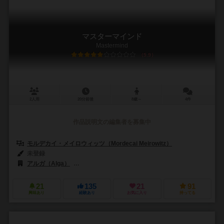
マスターマインド
Mastermind
5.9
2人用
20分前後
8歳～
4件
作品説明文の編集者を募集中
モルデカイ・メイロウィッツ（Mordecai Meirowitz）
未登録
アルガ（Alga）
ブロム・パーカー・シュピーレ（Brohm-Parker-Spi
21
135
21
91
興味あり
経験あり
お気に入り
持ってる