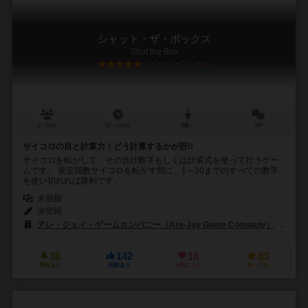
シャット・ザ・ボックス
Shut the Box
5.8
2～20人
10～120分
8歳～
4件
サイコロの目と計算力！どう計算するかが肝!!
サイコロを転がして、その合計数字もしくは計算式を使って行うゲー
ムです。 規定回数サイコロを転がす間に、1～10までのすべての数字
を使い切れれば勝利です。
未登録
未登録
アレ・ジェイ・ゲームカンパニー（Are-Jay Game Company）
オー
36
142
16
83
興味あり
経験あり
お気に入り
持ってる