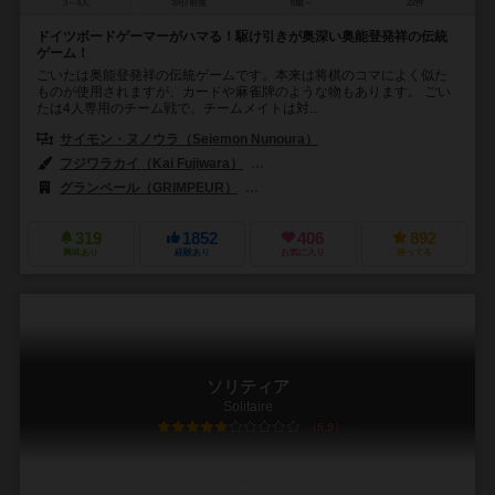
3～4人
30分前後
8歳～
22件
ドイツボードゲーマーがハマる！駆け引きが奥深い奥能登発祥の伝統
ゲーム！
ごいたは奥能登発祥の伝統ゲームです。本来は将棋のコマによく似た
ものが使用されますが、カードや麻雀牌のような物もあります。 ごい
たは4人専用のチーム戦で、チームメイトは対...
サイモン・ヌノウラ（Seiemon Nunoura）
フジワラカイ（Kai Fujiwara）
杉浦 のぼる（Noboru Sugiura）
グランペール（GRIMPEUR）
ヤポンブランド（Japon Brand）
319
1852
406
892
興味あり
経験あり
お気に入り
持ってる
ソリティア
Solitaire
5.9