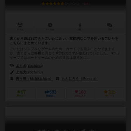
6.6
2～4人
5～30分
10歳～
11件
古くから遊ばれてきたごいたに近い、立体的なコマを用いるごいたを
こちらにまとめています。
ごいたはシンプルなゲームのため、カードでも遊ぶことができます
が、古くからは将棋と同じく木(竹)のコマが使われていました。 ※ボド
ゲーマではボードゲームのための道具は基本的に...
よち犬(Yochiinu)
よち犬(Yochiinu)
吉々庵（kichikichian）
もんじろう（Monjiro）
97
693
160
315
興味あり
経験あり
お気に入り
持ってる