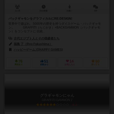
2人用
15分前後
15歳～
5件
バックギャモンをグラフィカルにRE:DESIGN!
世界中で遊ばれ、5000年の歴史を持つダイスゲーム・バックギャモ
ン。 GRAFFITI（らくがき）×BACKGAMMON（バックギャモ
ン）をコンセプトに 伝統...
古代エジプト人とその後継者たち
福島 了（Ryo Fukushima）
ハッピーゲームズ(HAPPY GAMES)
76
51
14
60
興味あり
経験あり
お気に入り
持ってる
グラギャモンにゃん
GRAFFITI GAMMON 2
6.2