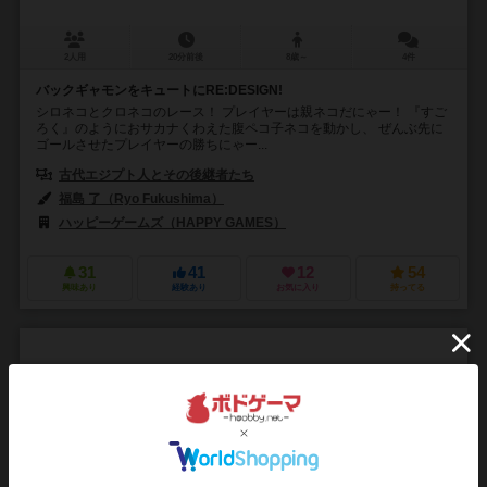
2人用
20分前後
8歳～
4件
バックギャモンをキュートにRE:DESIGN!
シロネコとクロネコのレース！ プレイヤーは親ネコだにゃー！ 『すご
ろく』のようにおサカナくわえた腹ペコ子ネコを動かし、 ぜんぶ先に
ゴールさせたプレイヤーの勝ちにゃー...
古代エジプト人とその後継者たち
福島 了（Ryo Fukushima）
ハッピーゲームズ（HAPPY GAMES）
31
41
12
54
興味あり
経験あり
お気に入り
持ってる
麻雀
Mahjong
7.7