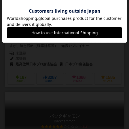
2～4人
60～180分
ー
28件
歴史がありプレイヤーも多いゲーム。麻雀牌を1つずつ入れ替え、役と
呼ばれる組み合わせにすれば得点！
ボードゲームの中でも、歴史があり年齢層が高い人に多くプレイヤー
がいる印象の麻雀。 タバコをすいつつお金をかけてやる印象もありま
すが、運と戦略（確率計算等）、知識やプレイヤー...
未登録
未登録
最高位戦日本プロ麻雀協会
日本プロ麻雀協会
101競技連盟
167
3287
1066
1585
興味あり
経験あり
お気に入り
持ってる
バックギャモン
Backgammon
6.2