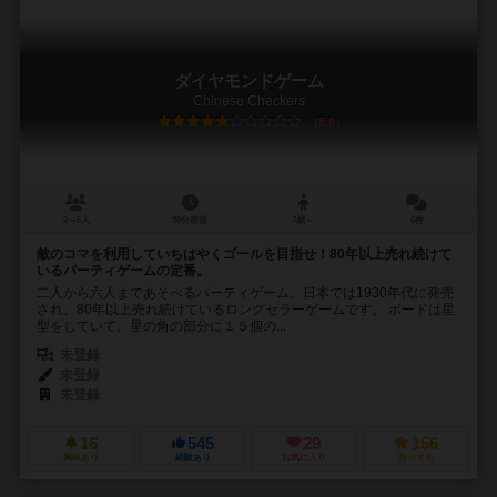
ダイヤモンドゲーム
Chinese Checkers
5.8
2～6人
30分前後
7歳～
6件
敵のコマを利用していちはやくゴールを目指せ！80年以上売れ続けて
いるパーティゲームの定番。
二人から六人まであそべるパーティゲーム。日本では1930年代に発売
され、80年以上売れ続けているロングセラーゲームです。 ボードは星
型をしていて、星の角の部分に１５個の...
未登録
未登録
未登録
16
545
29
156
興味あり
経験あり
お気に入り
持ってる