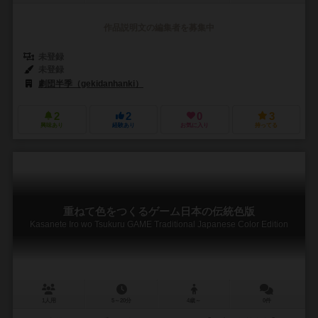
作品説明文の編集者を募集中
未登録
未登録
劇団半季（gekidanhanki）
2
2
0
3
興味あり
経験あり
お気に入り
持ってる
重ねて色をつくるゲーム日本の伝統色版
Kasanete Iro wo Tsukuru GAME Traditional Japanese Color Edition
1人用
5～20分
4歳～
0件