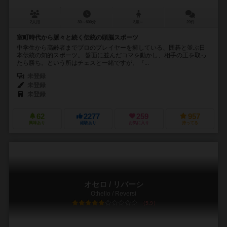
2人用
30～600分
8歳～
20件
室町時代から脈々と続く伝統の頭脳スポーツ
中学生から高齢者までプロのプレイヤーを擁している、囲碁と並ぶ日
本伝統の知的スポーツ。 盤面に並んだコマを動かし、相手の王を取っ
たら勝ち。という所はチェスと一緒ですが、『...
未登録
未登録
未登録
62
2277
259
957
興味あり
経験あり
お気に入り
持ってる
オセロ / リバーシ
Othello / Reversi
5.9