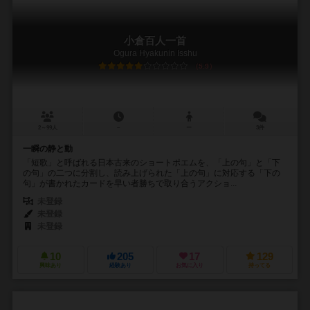
小倉百人一首
Ogura Hyakunin Isshu
5.9
2～99人
－
ー
3件
一瞬の静と動
「短歌」と呼ばれる日本古来のショートポエムを、「上の句」と「下
の句」の二つに分割し、読み上げられた「上の句」に対応する「下の
句」が書かれたカードを早い者勝ちで取り合うアクショ...
未登録
未登録
未登録
10
205
17
129
興味あり
経験あり
お気に入り
持ってる