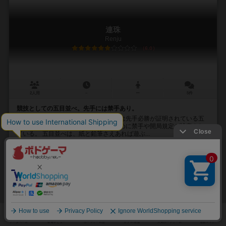
連珠
Renju
6.0
2人用
－
ー
5件
競技としての五目並べ。先手には禁手あり。
基本的なルールは五目並べで、連珠では先手必勝が証明されている五
目並べを、競技として成り立たせるために禁手や開局規定が設定され
ている。 五目並べは、紙と鉛筆さえあれば遊ぶ...
未登録
未登録
未登録
10
108
12
26
興味あり
経験あり
お気に入り
持ってる