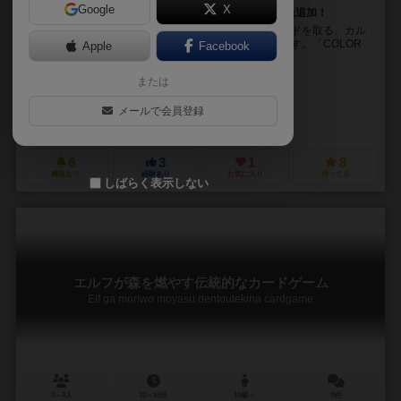
Google
X
カラーコードかるた拡張第1弾！日本の伝統色から10色追加！
16進数のRGBカラーコードをよみ、該当する色のカードを取る、カル
タ風カードゲーム「COLOR CODE」の拡張版第1弾です。「COLOR
Apple
Facebook
CODE」がないと遊べません。「C...
または
AHA
AHA
メールで会員登録
遊戯部すずき組（Yugi-bu Suzuki Gumi）
6
3
1
8
興味あり
経験あり
お気に入り
持ってる
しばらく表示しない
エルフが森を燃やす伝統的なカードゲーム
Elf ga moriwo moyasu dentoutekina cardgame
3～4人
10～15分
10歳～
0件