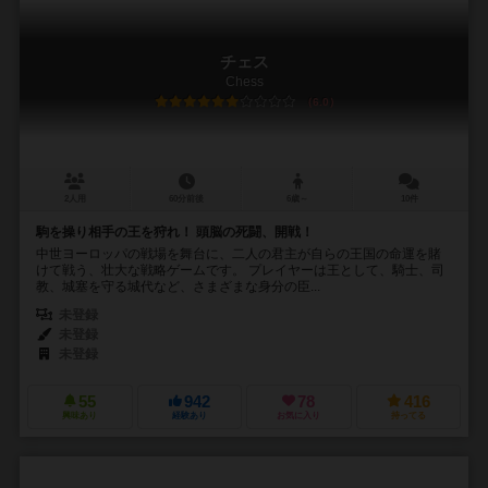
チェス
Chess
6.0
2人用
60分前後
6歳～
10件
駒を操り相手の王を狩れ！ 頭脳の死闘、開戦！
中世ヨーロッパの戦場を舞台に、二人の君主が自らの王国の命運を賭
けて戦う、壮大な戦略ゲームです。 プレイヤーは王として、騎士、司
教、城塞を守る城代など、さまざまな身分の臣...
未登録
未登録
未登録
55
942
78
416
興味あり
経験あり
お気に入り
持ってる