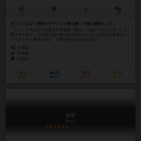
2～8人
－
ー
1件
ダイスではなく独特のデザインの棒を振って進む朝鮮すごろく
「ユッ」と呼ばれる表裏非対称形状（形としてはカマボコに近い）の
棒４本を振り、その表と裏の数の組み合わせにより規定の歩数進むと
いうすごろく形式の遊び。 朝鮮半島に伝わる伝統ゲ...
未登録
未登録
未登録
6
22
3
18
興味あり
経験あり
お気に入り
持ってる
将棋
Shogi
6.6