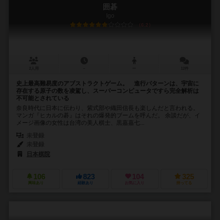
囲碁
Igo
6.2
2人用
－
ー
12件
史上最高難易度のアブストラクトゲーム。 進行パターンは、宇宙に
存在する原子の数を凌駕し、スーパーコンピュータですら完全解析は
不可能とされている
奈良時代に日本に伝わり、紫式部や織田信長も楽しんだと言われる。
マンガ『ヒカルの碁』はそれの爆発的ブームを呼んだ。 余談だが、イ
メージ画像の女性は台湾の美人棋士、黒嘉嘉七...
未登録
未登録
日本棋院
106
823
104
325
興味あり
経験あり
お気に入り
持ってる