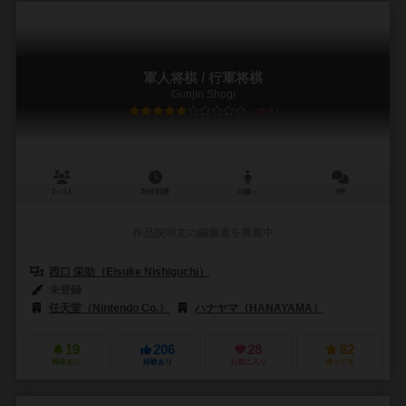
軍人将棋 / 行軍将棋
Gunjin Shogi
5.9
2～3人
30分前後
10歳～
5件
作品説明文の編集者を募集中
西口 栄助（Eisuke Nishiguchi）
未登録
任天堂（Nintendo Co.）
ハナヤマ（HANAYAMA）
19
206
28
82
興味あり
経験あり
お気に入り
持ってる