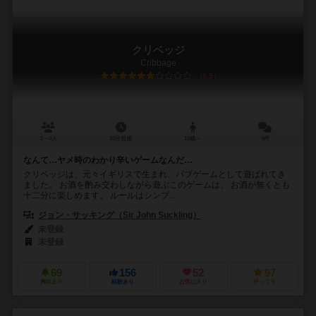
クリベッジ
Cribbage
6.5
2～4人
30分前後
10歳～
9件
なんて…ヤメ時のわかり辛いゲームなんだ…
クリベッジは、元々イギリスで生まれ、パブゲームとして遊ばれてき
ました。 お酒を酌み交わしながら遊ぶこのゲームは、 お酒が無くとも
十二分に楽しめます。 ルールはシンプ...
ジョン・サッキング（Sir John Suckling）
未登録
未登録
69
156
52
97
興味あり
経験あり
お気に入り
持ってる