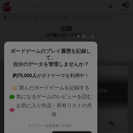
ログイン
ボドゲーマTOP
ボードゲームの検索
伝統 147個のボードゲーム
伝統
147個のボードゲーム
閉じる
ボードゲームのプレイ履歴を記録し
検索メニュー
て、
自分のデータを管理しませんか？
約75,000人
がボドゲーマを利用中！
遊んだボードゲームを記録する
カラーコードかるた：日本の伝統色（拡張）
気になるゲームのレビューを読む
Color Code Karuta: Nihon
お気に入り作品・所有リストの共
有
ログイン / 会員登録（10秒）
－
－
ー
0件