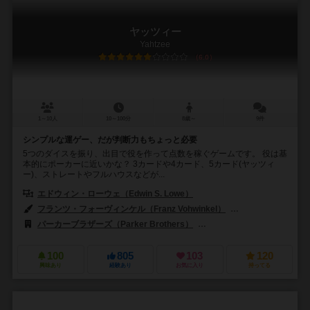
ヤッツィー
Yahtzee
6.0
1～10人
10～100分
8歳～
9件
シンプルな運ゲー、だが判断力もちょっと必要
5つのダイスを振り、出目で役を作って点数を稼ぐゲームです。 役は基
本的にポーカーに近いかな？ 3カードや4カード、5カード(ヤッツィ
ー)、ストレートやフルハウスなどが...
エドウィン・ローウェ（Edwin S. Lowe）
フランツ・フォーヴィンケル（Franz Vohwinkel）
ターヴィ・オールベル
パーカーブラザーズ（Parker Brothers）
ハナヤマ（HANAYAMA
100
805
103
120
興味あり
経験あり
お気に入り
持ってる