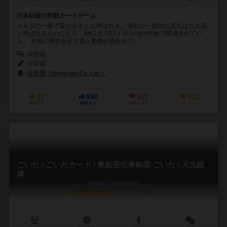
2～3人
30～60分
ー
8件
日本伝統の対戦カードゲーム
カルタの一種で花カルタとも呼ばれる。 現在の一般的な花札は八八花
と呼ばれるものになり、4枚1月で12ヶ月分の計48枚で構成されてい
る。 月毎に季節を示す花と動物が描かれて...
未登録
未登録
任天堂（Nintendo Co.,Ltd.）
27
898
107
631
興味あり
経験あり
お気に入り
持ってる
ごいた / ごいたカード / 奥能登伝承娯楽 ごいた / 天九紙
牌
Goita / Goita Card
6.6