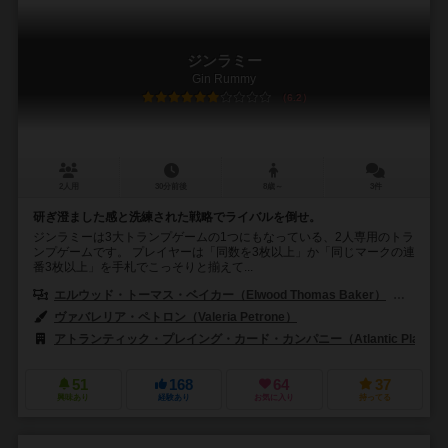
ジンラミー
Gin Rummy
6.2
2人用
30分前後
8歳～
3件
研ぎ澄ました感と洗練された戦略でライバルを倒せ。
ジンラミーは3大トランプゲームの1つにもなっている、2人専用のトラ
ンプゲームです。 プレイヤーは「同数を3枚以上」か「同じマークの連
番3枚以上」を手札でこっそりと揃えて...
エルウッド・トーマス・ベイカー（Elwood Thomas Baker）
チャー
ヴァバレリア・ペトロン（Valeria Petrone）
アトランティック・プレイング・カード・カンパニー（Atlantic Playing Ca
51
168
64
37
興味あり
経験あり
お気に入り
持ってる