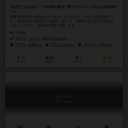
王を守りきれるか！？非対称の陣形で戦うヴァイキングの2人用伝統ゲ
ーム
西暦400年頃から遊ばれているというヴァイキングの2人用伝統ゲー
ム。 盤面外側に配置される敵方（黒）と、 盤面中央の王を守る味方
（白）に分かれ、非対称の陣形で戦います。 ...
未登録
デニス・コウス（Dennis Kauth）
ネイサン・モーセ（Nathan Mor
アブラ（ABRA）
アルガ（Alga）
アクソン（Arxon）
10
10
3
15
興味あり
経験あり
お気に入り
持ってる
ムトレレ
Mu Torere