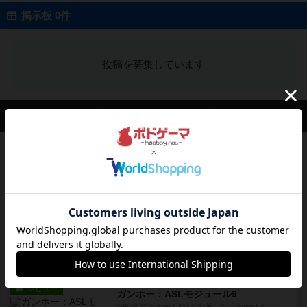
掲示板 0件
投稿を募集しています
会員の新しい投稿
レビュー
充実
ドゥームド・バタリオンズ：ASLモジュール11
『Squad Leader』用の追加マップとして発売され
たマップの#9...
14分前
by Chaco
レビュー
クロワ・ド・ゲール：ASLモジュール10
1992年にAvalon Hill社が出版した『Croix de Gu...
26分前
by Chaco
レビュー
ガンホー：ASLモジュール9
1992年にAvalon Hill社が出版した『Gung Ho！』