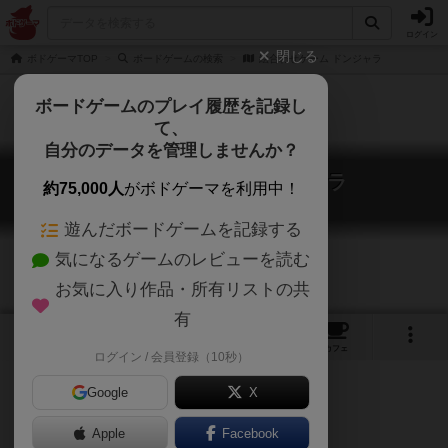
ログイン
閉じる
ボドゲーマTOP
ボードゲームの検索
絵合わせゲーム ドンジャラ
ボードゲームのプレイ履歴を記録し
て、
自分のデータを管理しませんか？
絵合わせゲーム ドンジャラ
約75,000人
がボドゲーマを利用中！
Donjara
遊んだボードゲームを記録する
気になるゲームのレビューを読む
お気に入り作品・所有リストの共
有
6
3
21
トップ
画像
動画
レビュー
カフェ
ログイン / 会員登録（10秒）
Google
X
Apple
Facebook