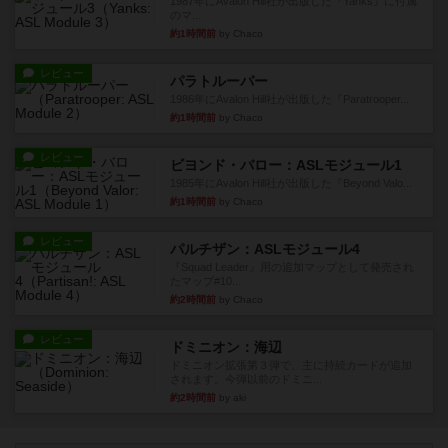
1987年にAvalon Hill社が出版した『Yanks』に付属
のマ...
約1時間前
by Chaco
レビュー
パラトルーパー
1986年にAvalon Hill社が出版した『Paratrooper...
約1時間前
by Chaco
レビュー
ビヨンド・バロー：ASLモジュール1
1985年にAvalon Hill社が出版した『Beyond Valo...
約1時間前
by Chaco
レビュー
パルチザン：ASLモジュール4
『Squad Leader』用の追加マップとして発売され
たマップ#10...
約2時間前
by Chaco
レビュー
ドミニオン：海辺
ドミニオン拡張第３弾で、主に持続カードが追加
されます。今弾以前のドミニ...
約2時間前
by aki