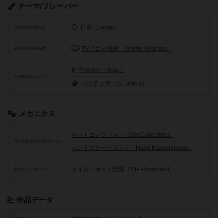
テーマ/フレーバー
日本（Japan）
地域や文化圏など
TVアニメ/漫画（Anime / Manga）
政治経済/各種産業
子供向け（Kids）
その他のコンセプト
パーティゲーム（Party）
メカニクス
セットコレクション（Set Collection）
得点や資源等の獲得ルール
ハンドマネージメント（Hand Management）
タイル・カード配置（Tile Placement）
頻出するメカニクス
作品データ