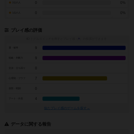
0
0%
2点の人
0
0%
1点の人
プレイ感の評価
トグルスイッチを押すとプレイ感（
※
）の投票ができます
9
運・確率
9
戦略・判断力
0
交渉・立ち回り
7
心理戦・ブラフ
0
攻防・戦闘
4
アート・外見
似たプレイ感のゲームを探す→
データに関する報告