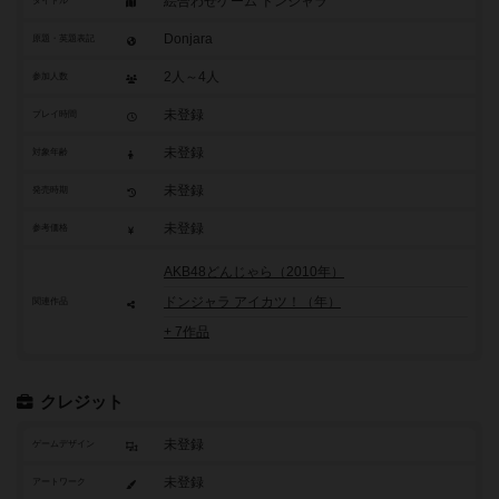
絵合わせゲーム ドンジャラ
タイトル
Donjara
原題・英題表記
2人～4人
参加人数
未登録
プレイ時間
未登録
対象年齢
未登録
発売時期
未登録
参考価格
AKB48どんじゃら（2010年）
ドンジャラ アイカツ！（年）
関連作品
+ 7作品
クレジット
未登録
ゲームデザイン
未登録
アートワーク