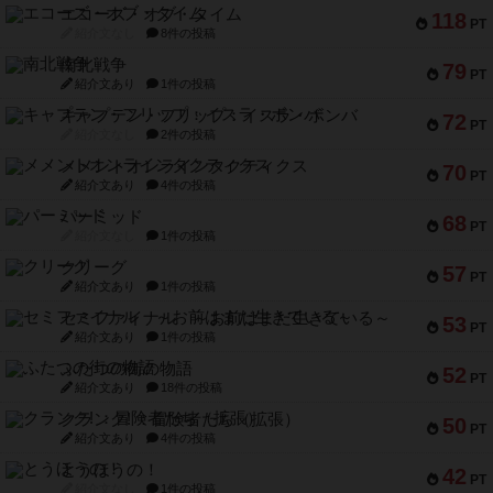
エコーズ・オブ・タイム
118
PT
紹介文なし
8件の投稿
南北戦争
79
PT
紹介文あり
1件の投稿
キャプテン・フリップ：イスラ・ボンバ
72
PT
紹介文なし
2件の投稿
メメントオンラインタクティクス
70
PT
紹介文あり
4件の投稿
パーミッド
68
PT
紹介文なし
1件の投稿
クリーグ
57
PT
紹介文あり
1件の投稿
セミファイナル ～お前はまだ生きている～
53
PT
紹介文あり
1件の投稿
ふたつの街の物語
52
PT
紹介文あり
18件の投稿
クランク! ：冒険者たち（拡張）
50
PT
紹介文あり
4件の投稿
とうほうの！
42
PT
紹介文なし
1件の投稿