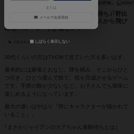
または
麻雀入門用。だけど、｢スネ夫単騎待ち｣｢野比
メールで会員登録
家大三元｣など、麻雀をわかってる人から飛び
出るパワーワードが楽しい！
しばらく表示しない
バラエティ
30代くらいの方はTVCMで見ていた方も多いはず。
基本的には麻雀とおなじ。牌を積み、そこからひと
つ引き、ひとつ選んで捨て、役を完成させるゲーム
です。手牌の数が少ないなど、お子さんでも簡単に
楽しめるようになっています。
最大の違いはやはり『牌にキャラクターが描かれて
いること』。
｢まさかジャイアンのカアちゃん単騎待ちとは｣