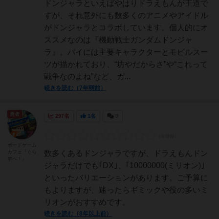
ドンジャラといえばやはりドラえもんが王道で
すが、それ意外にも数多くのアニメやアイドル
がドンジャラとコラボしています。個人的にオ
ススメなのは『機動戦士ガンダムドンジャ
ラ』。パイには主要キャラクターとモビルスー
ツが描かれており、“坊やだからさ”や“これって
戦争なのよね”など、ガ...
続きを読む（7年弱前）
勇者
297名
1名
0
ボードゲーム
カフェ『ぐら
数多くあるドンジャラですが、ドラえもんドン
すぺ！』
ジャラだけでも｢DX｣、｢10000000(ミリオン)｣
といったバリエーションがあります。ご予算に
もよりますが、迷ったらギミックや役の多いミ
リオンがおすすめです。
続きを読む（8年以上前）