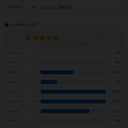
バンダイ（Bandai）
関連企業/団体
レーティング
レーティングを行うには
ログイン
が必要です
0
0%
10点の人
0
0%
9点の人
2
14%
8点の人
1
7%
7点の人
4
29%
6点の人
4
29%
5点の人
3
21%
4点の人
0
0%
3点の人