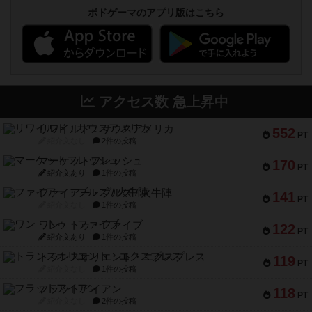
ボドゲーマのアプリ版はこちら
アクセス数 急上昇中
リワイルド：サウスアメリカ
552
PT
紹介文なし
2件の投稿
マーケットフレッシュ
170
PT
紹介文あり
1件の投稿
ファイアー・ブルズ / 火牛陣
141
PT
紹介文なし
1件の投稿
ワン・トゥ・ファイブ
122
PT
紹介文あり
1件の投稿
トランスオリエント・エクスプレス
119
PT
紹介文なし
1件の投稿
フラットアイアン
118
PT
紹介文なし
2件の投稿