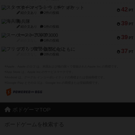
スターマイン・ラミー ポケット
42
PT
紹介文あり
2件の投稿
海兵隊
39
PT
紹介文あり
1件の投稿
スーパーストア3000
39
PT
紹介文なし
1件の投稿
フリップ７：復讐心とともに
37
PT
紹介文なし
2件の投稿
※Apple、Apple のロゴ は、米国および他の国々で登録されたApple Inc.の商標です。
※App Store は、Apple Inc.のサービスマークです。
※Android は、グーグル インコーポレイテッドの商標または登録商標です。
※Google Play とそのロゴは、Google Inc.の商標または登録商標です。
ボドゲーマTOP
ボードゲームを検索する