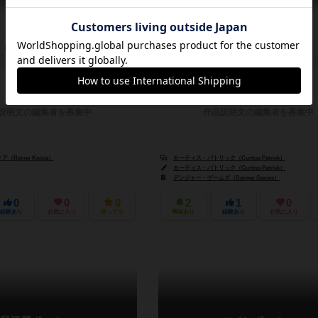
－
ー
0件
2～5人
20～40分
14歳～
説明文の編集者を募集中
作品説明文の編集者を募集中
Reiner Knizia）
カーティス・パトリック（Curtiss Patrick）
カーティス・パトリック（Curtiss Patrick）
デンジャー・ゲームズ（Danger Games）
0
0
0
2
1
0
経験あり
お気に入り
持ってる
興味あり
経験あり
お気に入り