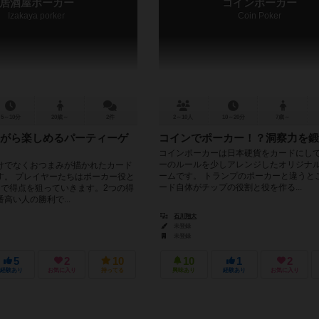
居酒屋ポーカー
コインポーカー
Izakaya porker
Coin Poker
5～10分
20歳～
2件
2～10人
10～20分
7歳～
がら楽しめるパーティーゲ
コインでポーカー！？洞察力を鍛
コインポーカーは日本硬貨をカードにし
ーのルールを少しアレンジしたオリジナ
けでなくおつまみが描かれたカード
ームです。 トランプのポーカーと違うと
す。 プレイヤーたちはポーカー役と
ード自体がチップの役割と役を作る...
つで得点を狙っていきます。2つの得
高い人の勝利で...
石川翔大
未登録
未登録
5
2
10
10
1
2
経験あり
お気に入り
持ってる
興味あり
経験あり
お気に入り