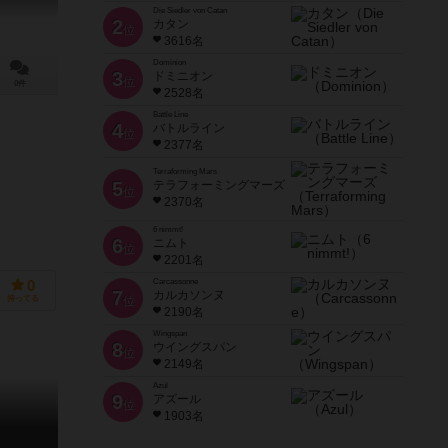
Die Siedler von Catan
2
カタン
位
3616名
Dominion
3
ドミニオン
位
0件
2528名
Battle Line
4
バトルライン
位
2377名
Terraforming Mars
5
テラフォーミングマーズ
位
2370名
6 nimmt!
6
ニムト
位
2201名
Carcassonne
0
7
カルカソンヌ
持ってる
位
2190名
Wingspan
8
ウイングスパン
位
2149名
Azul
9
アズール
位
1903名