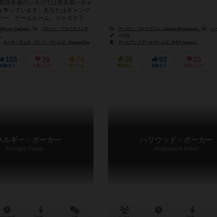
織犯罪全盛のシカゴでは悪名高いギャ
を争っています。あなたはギャング
バー、ゲームルーム、ジャズクラ
ターなどの合法また...
uno Cathala）
ブルーノ・フェイドゥッティ（Bruno Faidutti）
アーロン・ワイスブルム（Aaron Weissblum）
ノーマン・
）
未登録
カイサ・チェス・アンド・ゲームズ（Kaissa Chess & Games）
アールアンドアールゲームズ（R&R Games）
ファランクス・ゲームズ（Phalanx Games B.V.）
103
19
74
26
93
13
経験あり
お気に入り
持ってる
興味あり
経験あり
お気に入り
ネルギー・ポーカー
ハリウッド・ポーカー
Energie Poker
Hollywood Poker