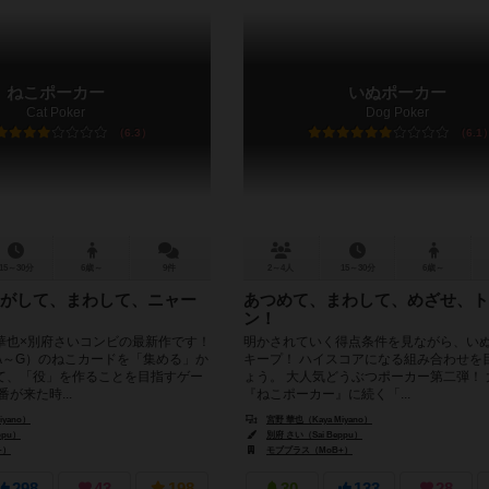
ねこポーカー
いぬポーカー
Cat Poker
Dog Poker
6.3
6.1
15～30分
6歳～
9件
2～4人
15～30分
6歳～
がして、まわして、ニャー
あつめて、まわして、めざせ、ト
ン！
華也×別府さいコンビの最新作です！
明かされていく得点条件を見ながら、い
A～G）のねこカードを「集める」か
キープ！ ハイスコアになる組み合わせを
て、「役」を作ることを目指すゲー
ょう。 大人気どうぶつポーカー第二弾！
が来た時...
『ねこポーカー』に続く「...
iyano）
宮野 華也（Kaya Miyano）
ppu）
別府 さい（Sai Beppu）
+）
モブプラス（MoB+）