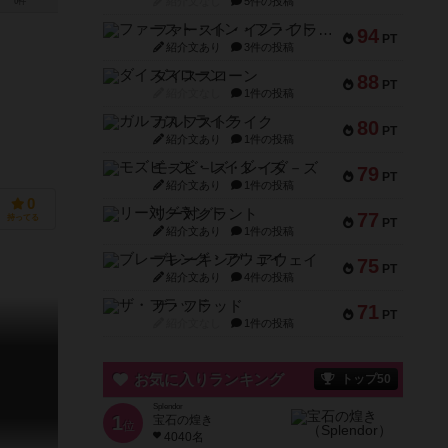
紹介文なし
5件の投稿
0件
ファースト・イン・フライト
94
PT
紹介文あり
3件の投稿
ダイススローン
88
PT
紹介文なし
1件の投稿
ガルフストライク
80
PT
紹介文あり
1件の投稿
モズビ－ズ・レイダ－ズ
79
PT
紹介文あり
1件の投稿
0
リー対グラント
77
持ってる
PT
紹介文あり
1件の投稿
ブレーキング・アウェイ
75
PT
紹介文あり
4件の投稿
ザ・フラッド
71
PT
紹介文なし
1件の投稿
お気に入りランキング
トップ50
Splendor
1
宝石の煌き
位
4040名