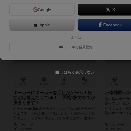
Google
X
Apple
Facebook
9ポーカー
または
9 Poker
メールで会員登録
しばらく表示しない
2人用
1～15分
8歳～
0件
3～4人
ポーカーにポーカーを足したゲーム！役
正体隠匿×ポ
などは覚えなくてok！！手札1枚で全てが
協力型のポーカ
決まります！
使ってより良い
してくるぞ…気
ポーカー on the ポーカー！ ハンド1枚のポーカーゲ
型のポーカーです。
ームです！ 情報公開ダイスにより、相手のハンドを
予測し、チップを出すかどうかを考えます。 数字の
強弱を入れ替え...
プラス（Plus）
ニワ（niwa）
コン（Kon）
ソウ（Sou）