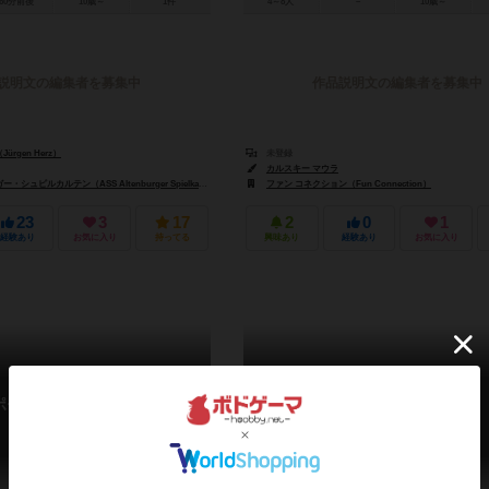
60分前後
10歳～
1件
4～8人
－
10歳～
説明文の編集者を募集中
作品説明文の編集者を募集中
rgen Herz）
未登録
カルスキー マウラ
ュピルカルテン（ASS Altenburger Spielkarten）
ファン コネクション（Fun Connection）
23
3
17
2
0
1
経験あり
お気に入り
持ってる
興味あり
経験あり
お気に入り
ポーカー・ハント
レインボー ポーカー
Poker Hunt
Rainbow Poker