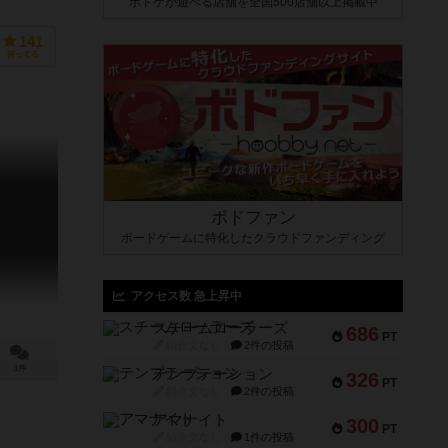
ボドゲが遊べる店舗を全国500店舗以上掲載中
141
持ってる
ボドファン
ボードゲームに特化したクラウドファンディング
アクセス数 急上昇中
スチームローラーズ
686
PT
紹介文なし
2件の投稿
1件
テンプテーション
326
PT
紹介文なし
2件の投稿
アマナイト
300
PT
紹介文なし
1件の投稿