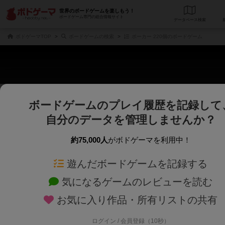
世界のボードゲームを楽しもう！
ボードゲーム専門の総合情報サイト
データベース
検
ボドゲーマTOP
ボードゲームの検索
ポーカー 220個のボードゲーム
ボードゲームのプレイ履歴を記録して
さくさく表示
じっくり表示
自分のデータを管理しませんか？
商品名、商品説明文、デザイナー名、テーマ名、メカニクス名を対象にフリー
ゲームデザイナー名を指定して
フリーワード
ゲームデザイナー
約75,000人
がボドゲーマを利用中！
遊んだボードゲームを記録する
対象年齢を指定します。
世界観や登場人
対象年齢
テーマ/フレー
気になるゲームのレビューを読む
お気に入り作品・所有リストの共有
ログイン / 会員登録（10秒）