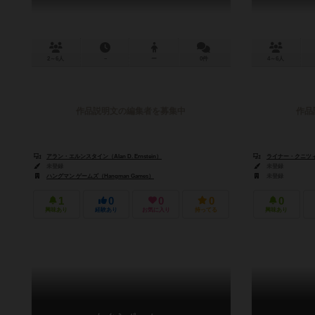
2～6人
－
ー
0件
4～6人
作品説明文の編集者を募集中
作品
アラン・エルンスタイン（Alan D. Ernstein）
ライナー・クニツィア（
未登録
未登録
ハングマン ゲームズ（Hangman Games）
未登録
1
0
0
0
0
興味あり
経験あり
お気に入り
持ってる
興味あり