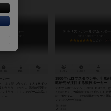
黒猫ポーカー
テキサス・ホールデム・ポー
Kuroneko Poker
Texas hold 'em poker
7.1
15～30分
10歳～
2件
2～10人
2～500分
9歳～
ーカー
1900年代ロブスタウン発、行動
略研究が注目する競技ポーカー
ー！ よく話し合って、１人１枚ずつ
役を作ろう！ ただし、黒猫が邪魔を
テキサスホールデム（Texas Hold’em）
をつけろっ…！！ このゲームは協力
初頭のアメリカ南部において成立した近
 ...
の一形態であり、その起源はテキサス州
ンで1900年代初頭に...
未登録
未登録