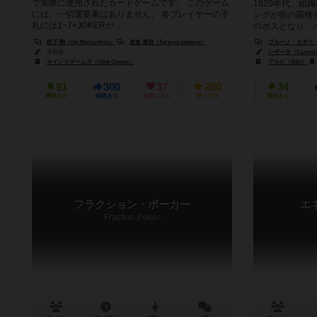
で実際に使用されたカードゲームです。 このゲーム
1920年代、組
には、一切運要素はありません。 各プレイヤーの手
ングが街の覇権
札には1~7+JOKERが...
のボスとなり、
ブ、レビューシア
松下 剛（Go Matsushita）
岩倉 達哉（Tatsuya Iwakura）
ブルーノ・カタラ（Br
未登録
シザーネ（Czarnè
オインクゲームズ（Oink Games）
アルビ（Albi）
91
300
37
280
34
興味あり
経験あり
お気に入り
持ってる
興味あり
フラクション・ポーカー
エ
Fraction Poker