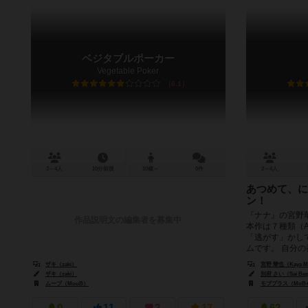
ベジタブルポーカー
Vegetable Poker
6.1
3～4人
10分前後
10歳～
0件
2～4人
あつめて、に
ン！
『ナナ』の宮野
作品説明文の編集者を募集中
本作は７種類（
「逃がす」かし
ムです。 自分の番
ザキ（zaki）
宮野 華也（Kaya M
ザキ（zaki）
別府 さい（Sai Be
ムーブ（MouB）
モブプラス（MoB