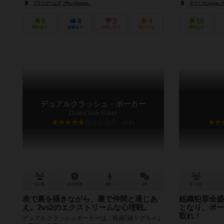
プラスゲームズ（Plus Games）
オフィスLophia（Of
6
4
3
4
16
興味あり
経験あり
お気に入り
持ってる
興味あり
デュアルクラッシュ・ポーカー
Dual Clash Poker
5.8
4人用
20分前後
7歳～
5件
2～6人
表で裏を掻きながら、裏で仲間と通じあ
組織犯罪全盛
え。2vs2のエクストリームな心理戦。
となり、ポー
取れ！
デュアルクラッシュポーカーは、映画｢賭ケグルイ｣