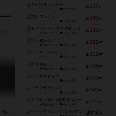
ギャンブラー
257
PT
紹介文なし
2件の投稿
ウッズ（Norman Woods）
コレクト！
240
PT
紹介文なし
1件の投稿
トリオンフ ア マレンゴ
236
PT
31
紹介文あり
1件の投稿
持ってる
エレメンツ
232
PT
紹介文あり
4件の投稿
バー！パーティー
212
PT
紹介文なし
1件の投稿
ギョッと
154
PT
紹介文あり
1件の投稿
クルティボ
152
PT
紹介文なし
1件の投稿
ブラヴェスト
140
PT
紹介文なし
1件の投稿
ドブル：ポケットモンスター
122
PT
紹介文あり
4件の投稿
ジャンヌ・ダルク-オルレアン ドロー＆ライト
118
PT