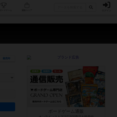
ログイン
カフェ/店舗
人気ボードゲーム
通販ストア
発売年
ます。マニュアルを読む時間や参加者へのルール説明時間は含まれていないため、初めて遊
できるよう、中世ファンタジー・クッキング・海賊同士の対決など、ゲームコンセプトを絞
にボードゲームに慣れている方向けの絞込機能です。例えば「ダイスロール」はランダム値
ボードゲーム通販
オンラインストアで7,500商品を販売中