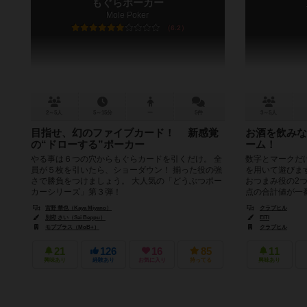
もぐらポーカー
Mole Poker
6.2
2～5人
5～15分
ー
5件
3～5人
目指せ、幻のファイブカード！ 新感覚
お酒を飲みな
の“ドローする”ポーカー
ーム！
やる事は６つの穴からもぐらカードを引くだけ。 全
数字とマークだ
員が５枚を引いたら、ショーダウン！ 揃った役の強
を用いて遊びま
さで勝負をつけましょう。 大人気の「どうぶつポー
おつまみ役の2
カーシリーズ」第３弾！
点の合計値が一番
宮野 華也（Kaya Miyano）
クラブヒル
別府 さい（Sai Beppu）
EITI
モブプラス（MoB+）
クラブヒル
21
126
16
85
11
興味あり
経験あり
お気に入り
持ってる
興味あり