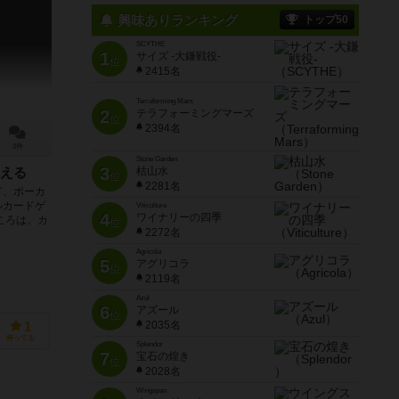
興味ありランキング
トップ50
SCYTHE
1
サイズ -大鎌戦役-
位
2415名
Terraforming Mars
2
テラフォーミングマーズ
位
2394名
0件
Stone Garden
3
枯山水
える
位
2281名
て、ポーカ
ルカードゲ
Viticulture
4
ワイナリーの四季
ころは、カ
位
2272名
Agricola
5
アグリコラ
位
2119名
Azul
6
アズール
位
2035名
1
持ってる
Splendor
7
宝石の煌き
位
2028名
Wingspan