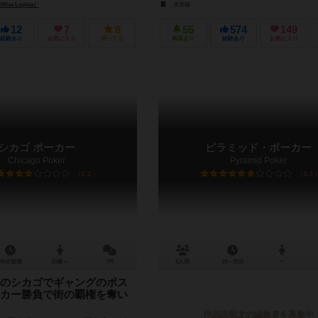
fice Lophia）
未登録
12
7
8
55
574
149
経験あり
お気に入り
持ってる
興味あり
経験あり
お気に入り
シカゴ ポーカー
ピラミッド・ポーカー
Chicago Poker
Pyramid Poker
6.2
6.1
45分前後
10歳～
7件
2人用
10～30分
ー
のシカゴでギャングのボス
カー勝負で街の覇権を奪い
作品説明文の編集者を募集中