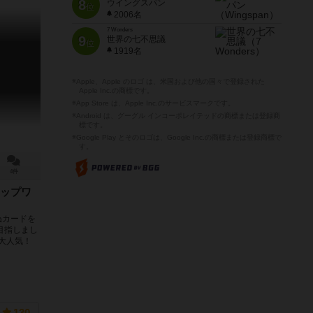
8
ウイングスパン
位
2006名
7 Wonders
9
世界の七不思議
位
1919名
※Apple、Apple のロゴ は、米国および他の国々で登録された
Apple Inc.の商標です。
※App Store は、Apple Inc.のサービスマークです。
※Android は、グーグル インコーポレイテッドの商標または登録商
標です。
※Google Play とそのロゴは、Google Inc.の商標または登録商標で
す。
4件
ップワ
ぬカードを
目指しまし
 大人気！