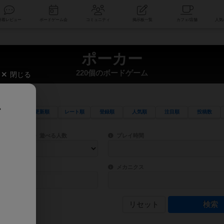
索
新着レビュー
ボードゲーム会
コミュニティ
掲示板一覧
ポーカー
220個のボードゲーム
閉じる
、
更新順
レート順
登録順
人気順
注目順
投稿数
ワード検索ができます。
検索できます。
プレイ対象人数に含まれるボードゲームを指定します。
目安となる所要時間を指定することができ
遊べる人数
プレイ時間
物などモチーフ・ストーリーを指定することができます。直感的にゲームシステムを理解
ゲーム性を構成するコアシステムです。主
バー
メカニクス
リセット