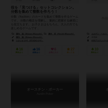
2～4人
15～30分
8歳～
1件
2～4人
役を「見つける」セットコレクション。
分数を集めて整数を作ろう！
分数（fraction）のカードを集めて整数を作るゲーム
作品
です。 分数の概念を理解し、量的に把握する練習に
も役立ちます。 お子さまはもちろん、大人の方でも
楽しめるゲームです...
溝内 滋（Shigeru Mizouchi）
溝内 宏（Hiroshi Mizouchi）
ユルゲン・ヘルツ（Jü
溝内 滋（Shigeru Mizouchi）
未登録
スタジオ U×F（STUDIO U×F）
ASSアルテンバーガー・シ
16
16
6
27
10
興味あり
経験あり
お気に入り
持ってる
興味あり
オースチン・ポーカー
Austin Poker