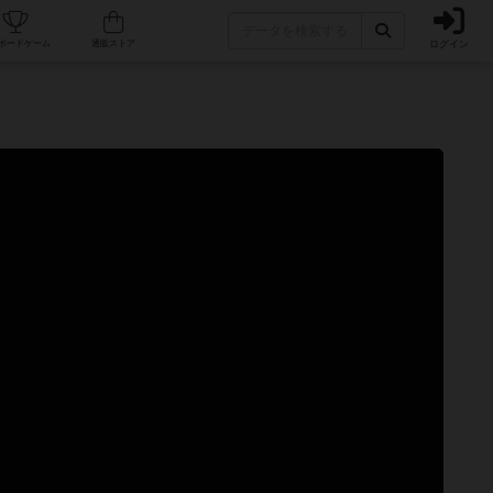
ログイン
カフェ/店舗
人気ボードゲーム
通販ストア