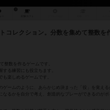
2
ュー
店舗/
カフェ
リプレイ
日記
戦略
・コツ
ルール
トコレクション。分数を集めて整数を
を集めて整数を作るゲームです。
握する練習にも役立ちます。
でも楽しめるゲームです。
のゲームのように、あらかじめ決まった「役」を覚える
になるかを自分で考え、創造的なプレーができるのがポ