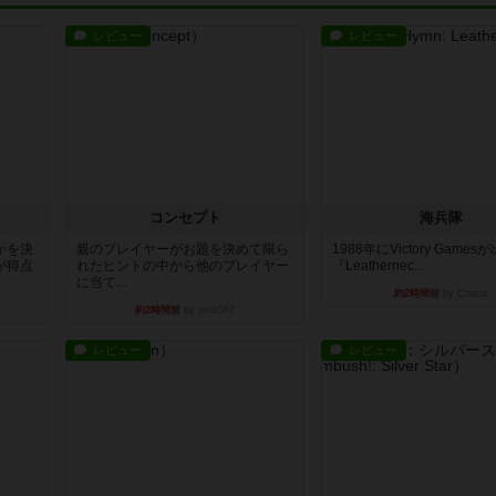
レビュー
レビュー
コンセプト
海兵隊
かを決
親のプレイヤーがお題を決めて限ら
1988年にVictory Game
が得点
れたヒントの中から他のプレイヤー
『Leathernec...
に当て...
約2時間前
by Chaco
約2時間前
by mob567
レビュー
レビュー