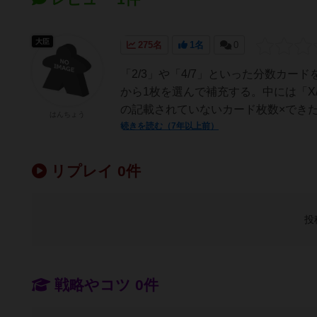
大臣
275名
1名
0
「2/3」や「4/7」といった分数カ
から1枚を選んで補充する。中には「X
の記載されていないカード枚数×できた
はんちょう
続きを読む（7年以上前）
リプレイ 0件
投
戦略やコツ 0件