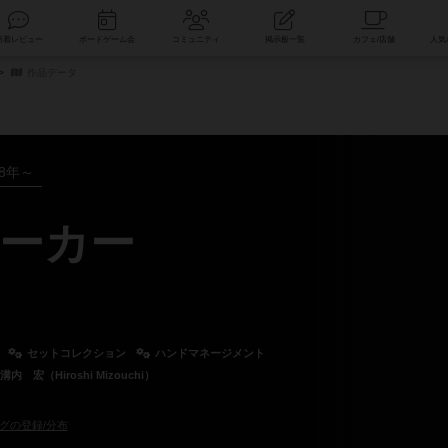
索
新着レビュー
ボードゲーム会
コミュニティ
掲示板一覧
作品データ
18年～
ーカー
セットコレクション
ハンドマネージメント
溝内 宏（Hiroshi Mizouchi）
グの登録/分布