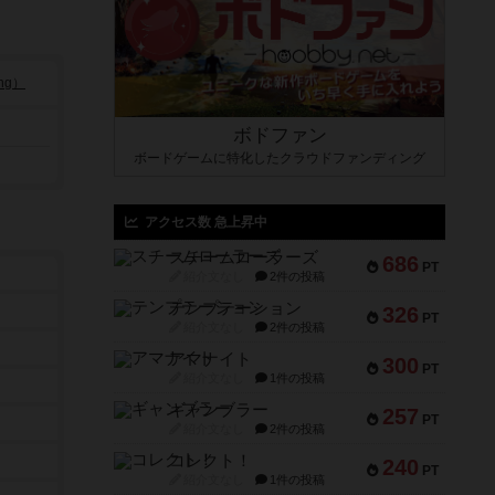
ng）
ボドファン
ボードゲームに特化したクラウドファンディング
アクセス数 急上昇中
スチームローラーズ
686
PT
紹介文なし
2件の投稿
テンプテーション
326
PT
紹介文なし
2件の投稿
アマナイト
300
PT
紹介文なし
1件の投稿
ギャンブラー
257
PT
紹介文なし
2件の投稿
コレクト！
240
PT
紹介文なし
1件の投稿