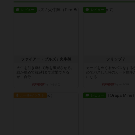
レビュー
レビュー
ファイアー・ブルズ / 火牛陣
フリップ７
火牛を引き連れて敵を殲滅させる。
カードをめくるかパスをする
縦か斜めで前2列まで攻撃できる
めてパスした時のカード数字
が、自分...
になる...
約2時間前
by うらまこ
約2時間前
by mob567
ルール/インスト
レビュー