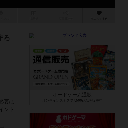
/インスト
掲示板
拡張/関連
作
次のおすすめ
作ろ
ボードゲーム通販
オンラインストアで7,500商品を販売中
必要は
イント