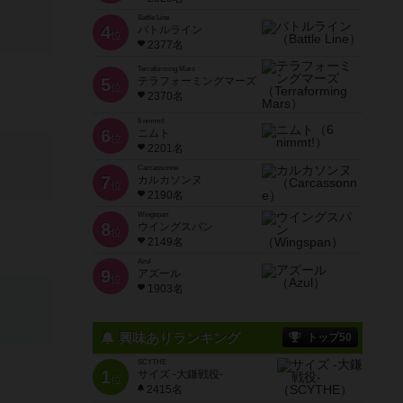
Battle Line
4
バトルライン
位
2377名
Terraforming Mars
5
テラフォーミングマーズ
位
2370名
6 nimmt!
6
ニムト
位
2201名
Carcassonne
7
カルカソンヌ
位
2190名
Wingspan
8
ウイングスパン
位
2149名
Azul
9
アズール
位
1903名
興味ありランキング
トップ50
SCYTHE
1
サイズ -大鎌戦役-
位
2415名