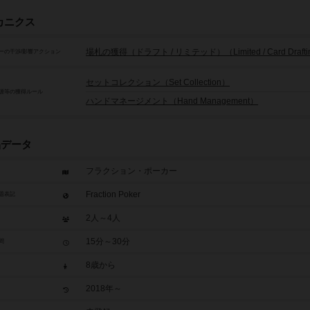
カニクス
場札の獲得（ドラフト / リミテッド）（Limited / Card Drafti
ーの干渉/影響アクション
セットコレクション（Set Collection）
源等の獲得ルール
ハンドマネージメント（Hand Management）
品データ
フラクション・ポーカー
Fraction Poker
題表記
2人～4人
15分～30分
間
8歳から
2018年～