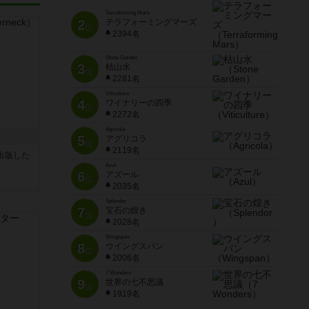
Terraforming Mars
2
テラフォーミングマーズ
位
2394名
Stone Garden
3
枯山水
位
2281名
Viticulture
4
ワイナリーの四季
位
2272名
Agricola
5
アグリコラ
位
2119名
sが出版した
Azul
6
アズール
位
2035名
Splendor
7
宝石の煌き
位
2028名
Wingspan
8
ウイングスパン
位
2006名
7 Wonders
9
世界の七不思議
位
1919名