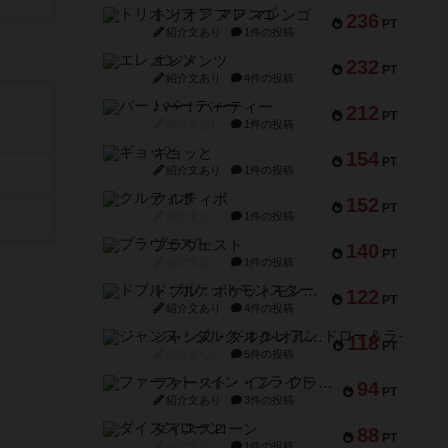
トリオンフ ア マレンゴ
236
PT
紹介文あり
1件の投稿
エレメンツ
232
PT
紹介文あり
4件の投稿
バー！パーティー
212
PT
紹介文なし
1件の投稿
ギョッと
154
PT
紹介文あり
1件の投稿
クルティボ
152
PT
紹介文なし
1件の投稿
ブラヴェスト
140
PT
紹介文なし
1件の投稿
ドブル：ポケットモンスター
122
PT
紹介文あり
4件の投稿
ジャンヌ・ダルク-オルレアン ドロー＆ライト
118
PT
紹介文なし
5件の投稿
ファースト・イン・フライト
94
PT
紹介文あり
3件の投稿
ダイススローン
88
PT
紹介文なし
1件の投稿