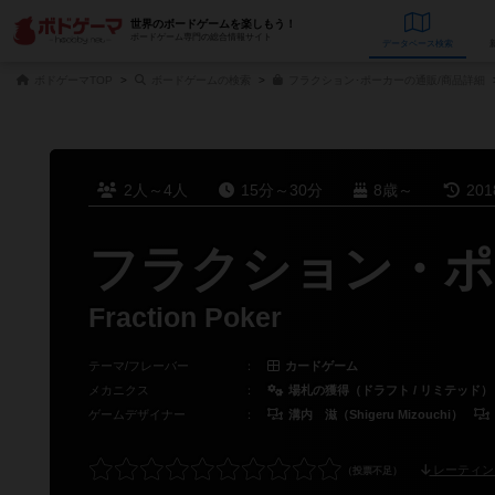
世界のボードゲームを楽しもう！
ボードゲーム専門の総合情報サイト
データベース
検
ボドゲーマTOP
ボードゲームの検索
フラクション･ポーカーの通販/商品詳細
2人～4人
15分～30分
8歳～
20
フラクション・ポ
Fraction Poker
テーマ/フレーバー
：
カードゲーム
メカニクス
：
場札の獲得（ドラフト / リミテッド）
ゲームデザイナー
：
溝内 滋（Shigeru Mizouchi）
レーティン