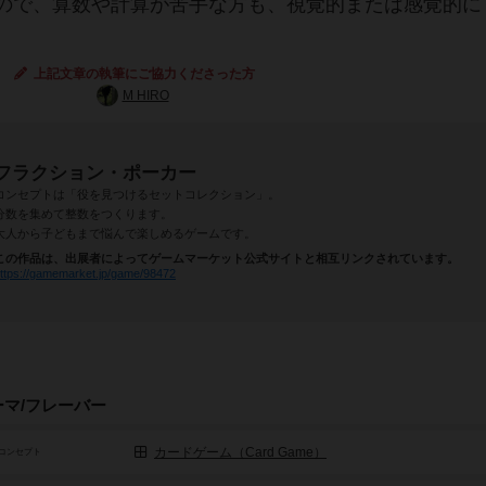
ので、算数や計算が苦手な方も、視覚的または感覚的に
上記文章の執筆にご協力くださった方
M HIRO
フラクション・ポーカー
コンセプトは「役を見つけるセットコレクション」。
分数を集めて整数をつくります。
大人から子どもまで悩んで楽しめるゲームです。
この作品は、出展者によってゲームマーケット公式サイトと相互リンクされています。
ttps://gamemarket.jp/game/98472
ーマ/フレーバー
カードゲーム（Card Game）
コンセプト