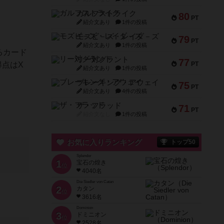
ガルフストライク
80
PT
紹介文あり
1件の投稿
モズビ－ズ・レイダ－ズ
79
PT
紹介文あり
1件の投稿
るカード
リー対グラント
77
得点はX
PT
紹介文あり
1件の投稿
ブレーキング・アウェイ
75
PT
紹介文あり
4件の投稿
ザ・フラッド
71
PT
紹介文なし
1件の投稿
お気に入りランキング
トップ50
Splendor
1
宝石の煌き
位
4040名
Die Siedler von Catan
2
カタン
位
3616名
Dominion
3
ドミニオン
位
2528名