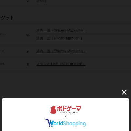
未登録
レジット
溝内 滋（Shigeru Mizouchi）
ザイン
溝内 宏（Hiroshi Mizouchi）
溝内 滋（Shigeru Mizouchi）
ーク
スタジオ U×F（STUDIO U×F）
/団体