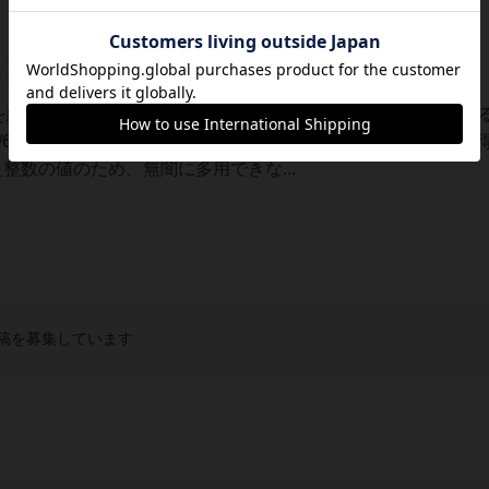
ードを組み合わせ、整数を作れば得点。手番毎に共通の場に出てい
/6」のような1未満なら自由に使える便利なカードもあるが、
整数の値のため、無闇に多用できな...
稿を募集しています