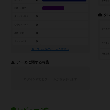
参考価格
1
戦略・判断力
ク
0
交渉・立ち回り
0
心理戦・ブラフ
ゲームデ
0
攻防・戦闘
0
アート・外見
アートワ
似たプレイ感のゲームを探す→
関連企業
データに関する報告
ログインするとフォームが表示されます
レビュー 1件