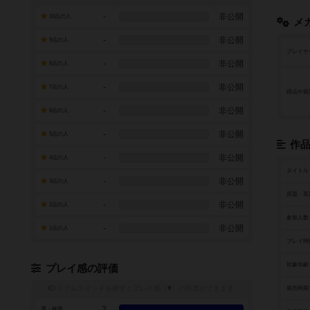
-
非公開
10点の人
メ
-
非公開
9点の人
プレイヤ
-
非公開
8点の人
-
非公開
7点の人
得点や資
-
非公開
6点の人
-
非公開
5点の人
作
-
非公開
4点の人
タイトル
-
非公開
3点の人
原題・英
-
非公開
2点の人
参加人数
-
非公開
1点の人
プレイ時
対象年齢
プレイ感の評価
トグルスイッチを押すとプレイ感（
※
）の投票ができます
発売時期
2
運・確率