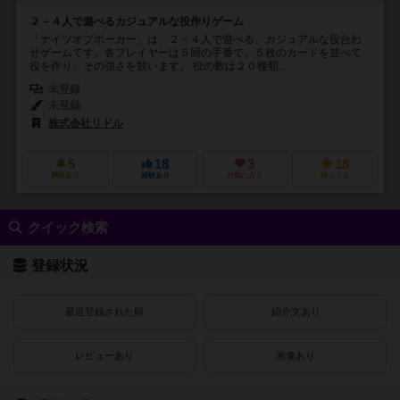
２－４人で遊べるカジュアルな役作りゲーム
「ナイツオブポーカー」は、２－４人で遊べる、カジュアルな役合わ
せゲームです。各プレイヤーは５回の手番で、５枚のカードを並べて
役を作り、その強さを競います。 役の数は２０種類...
未登録
未登録
株式会社リドル
5
18
3
18
興味あり
経験あり
お気に入り
持ってる
クイック検索
登録状況
最近登録された順
紹介文あり
レビューあり
画像あり