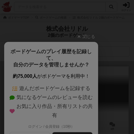
ログイン
ボドゲーマTOP
ボードゲームの検索
株式会社リドル 2個のボードゲーム
株式会社リドル
2個のボードゲーム
閉じる
ボードゲームのプレイ履歴を記録し
検索メニュー
て、
自分のデータを管理しませんか？
約75,000人
がボドゲーマを利用中！
遊んだボードゲームを記録する
コロッセウム
気になるゲームのレビューを読む
COLOSSEUM
5.8
お気に入り作品・所有リストの共
有
ログイン / 会員登録（10秒）
2人用
5～10分
10歳～
6件