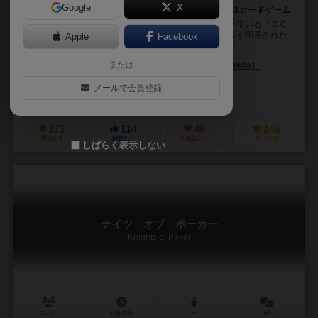
Google
X
対戦格闘ゲームの読み合いをコンパクトに集約した1vs1カードゲーム
毎年のゲームマーケットで数多くの人にお迎えいただいている「ＣＯ
ＬＯＳＳＥＵＭ」シリーズの第１作目になります。数多く用意された
Apple
Facebook
キャラクターから、自分の操作するキャラクターを選び...
または
杉浦 諒（Ryo Sugiura）
池田 正人（Masato Ikeda）
今野 隼史（Takashi Konno）
メールで会員登録
株式会社リドル
171
114
46
146
興味あり
経験あり
お気に入り
持ってる
しばらく表示しない
ナイツ・オブ・ポーカー
Knights of Poker
2～4人
15分前後
ー
1件