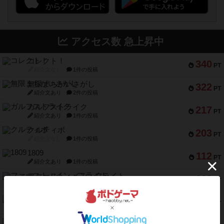
アクセス数 急上昇中
コレクト！
340
PT
紹介文なし
1件の投稿
無限まちがいさがし
322
PT
紹介文あり
2件の投稿
ガルフストライク
217
PT
紹介文あり
1件の投稿
クルティボ
203
PT
紹介文なし
1件の投稿
1809
112
PT
紹介文あり
1件の投稿
ファースト・イン・フライト
108
PT
紹介文あり
3件の投稿
モズビ－ズ・レイダ－ズ
94
PT
紹介文あり
1件の投稿
テンプテーション