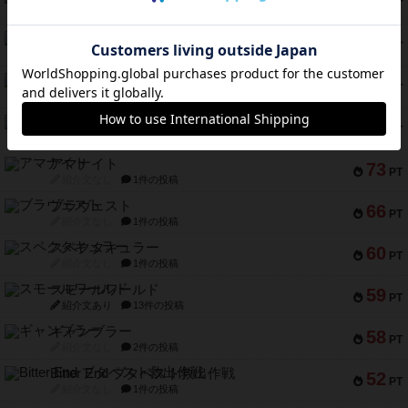
79
PT
紹介文なし
2件の投稿
インドネシア
78
PT
紹介文あり
2件の投稿
宵と暁の呪文書
75
PT
紹介文あり
8件の投稿
リスボン・トラム 28
73
PT
紹介文あり
9件の投稿
アマナイト
73
PT
紹介文なし
1件の投稿
ブラヴェスト
66
PT
紹介文なし
1件の投稿
スペクタキュラー
60
PT
紹介文なし
1件の投稿
スモールワールド
59
PT
紹介文あり
13件の投稿
ギャンブラー
58
PT
紹介文なし
2件の投稿
Bitter End ブタペスト救出作戦
52
PT
紹介文なし
1件の投稿