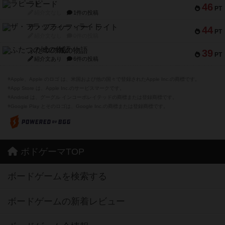
ラピード
46
PT
紹介文なし
1件の投稿
ザ・フラッフィー・ライト
44
PT
紹介文なし
0件の投稿
ふたつの城の物語
39
PT
紹介文あり
6件の投稿
※Apple、Apple のロゴ は、米国および他の国々で登録されたApple Inc.の商標です。
※App Store は、Apple Inc.のサービスマークです。
※Android は、グーグル インコーポレイテッドの商標または登録商標です。
※Google Play とそのロゴは、Google Inc.の商標または登録商標です。
ボドゲーマTOP
ボードゲームを検索する
ボードゲームの新着レビュー