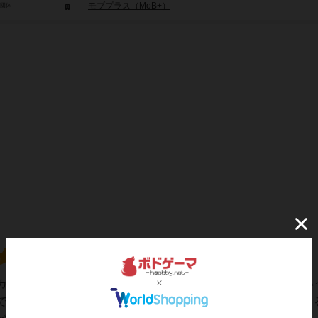
モブプラス（MoB+）
/団体
カーですね。それにしてもポーカーってやっぱり面白い！とい
です。高い役が揃いそうになる時アドレナリンがぶわーっと出