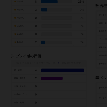
8
23%
6点の人
作
3
9%
5点の人
タイトル
0
0%
4点の人
原題・英
0
0%
3点の人
参加人数
0
0%
2点の人
プレイ時
2
6%
1点の人
対象年齢
プレイ感の評価
発売時期
トグルスイッチを押すとプレイ感（
※
）の投票ができます
参考価格
4
運・確率
ク
2
戦略・判断力
0
交渉・立ち回り
ゲームデ
0
心理戦・ブラフ
アートワ
0
攻防・戦闘