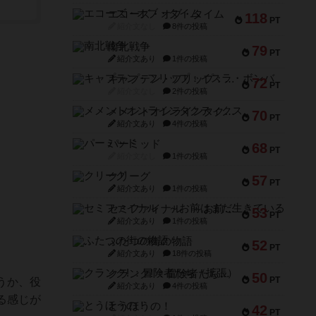
エコーズ・オブ・タイム
118
PT
紹介文なし
8件の投稿
南北戦争
79
PT
紹介文あり
1件の投稿
キャプテン・フリップ：イスラ・ボンバ
72
PT
紹介文なし
2件の投稿
メメントオンラインタクティクス
70
PT
紹介文あり
4件の投稿
パーミッド
68
PT
紹介文なし
1件の投稿
クリーグ
57
PT
紹介文あり
1件の投稿
セミファイナル ～お前はまだ生きている～
53
PT
紹介文あり
1件の投稿
ふたつの街の物語
52
PT
紹介文あり
18件の投稿
クランク! ：冒険者たち（拡張）
50
PT
うか、役
紹介文あり
4件の投稿
る感じが
とうほうの！
42
PT