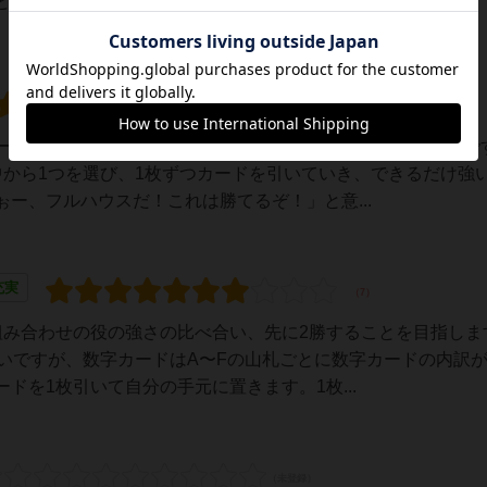
どは下記で。
ーカーらしいと感じられるゲームでした。シンプルで楽しいで
中から1つを選び、1枚ずつカードを引いていき、できるだけ強
ー、フルハウスだ！これは勝てるぞ！」と意...
充実
組み合わせの役の強さの比べ合い、先に2勝することを目指しま
多いですが、数字カードはA〜Fの山札ごとに数字カードの内訳
ドを1枚引いて自分の手元に置きます。1枚...