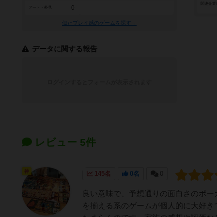
関連企業
0
アート・外見
似たプレイ感のゲームを探す→
データに関する報告
ログインするとフォームが表示されます
レビュー 5件
神
145名
0名
0
良い意味で、予想通りの面白さのポー
を揃える系のゲームが個人的に大好き