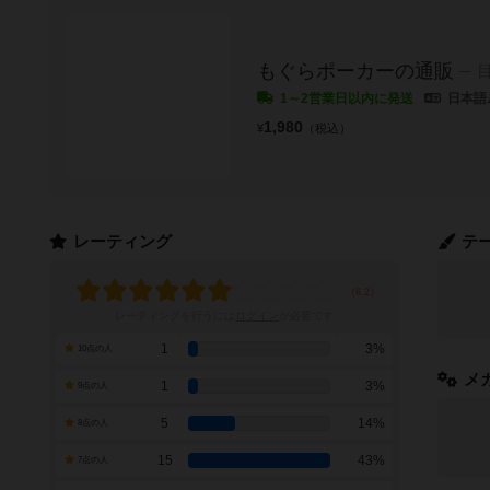
もぐらポーカーの通販
1～2営業日以内に発送
日本語
1,980
¥
（税込）
レーティング
テ
レーティングを行うには
ログイン
が必要です
1
3%
10点の人
メ
1
3%
9点の人
5
14%
8点の人
15
43%
7点の人