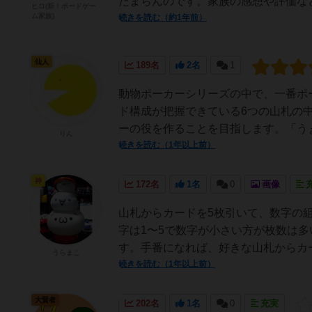
たまらんのです。家族の感想や評価な
ヒロ(新！ボードゲー
ム家族)
続きを読む（約1年前）
仙人
189名
2名
1
動物ポーカーシリーズの中で、一番ポ
ド構成が把握できている6つの山札の
ーの役を作ることを目指します。「うぉ
りん
続きを読む（1年以上前）
神
172名
1名
0
画像
山札からカードを5枚引いて、数字の
字は1〜5で数字が小さい方が枚数は
す。手番になれば、好きな山札からカー
うらまこ
続きを読む（1年以上前）
大賢者
202名
1名
0
充実