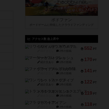
ボドファン
ボードゲームに特化したクラウドファンディング
アクセス数 急上昇中
リワイルド：サウスアメリカ
552
PT
紹介文なし
2件の投稿
マーケットフレッシュ
170
PT
紹介文あり
1件の投稿
ファイアー・ブルズ / 火牛陣
141
PT
紹介文なし
1件の投稿
ワン・トゥ・ファイブ
122
PT
紹介文あり
1件の投稿
トランスオリエント・エクスプレス
119
PT
紹介文なし
1件の投稿
フラットアイアン
118
PT
紹介文なし
2件の投稿