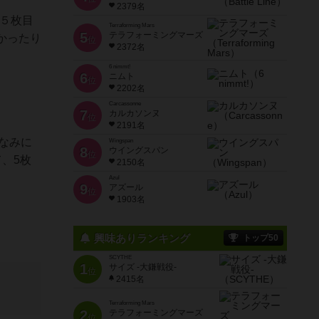
2379名
５枚目
Terraforming Mars
5
テラフォーミングマーズ
かったり
位
2372名
6 nimmt!
6
ニムト
位
2202名
Carcassonne
7
カルカソンヌ
位
2191名
ちなみに
Wingspan
8
ウイングスパン
位
、5枚
2150名
Azul
9
アズール
位
1903名
興味ありランキング
トップ50
SCYTHE
1
サイズ -大鎌戦役-
位
2415名
Terraforming Mars
2
テラフォーミングマーズ
位