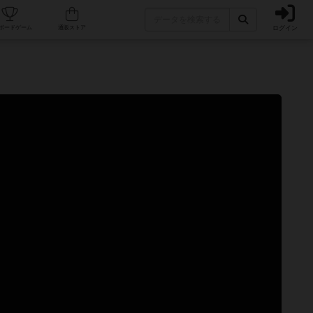
ログイン
カフェ/店舗
人気ボードゲーム
通販ストア