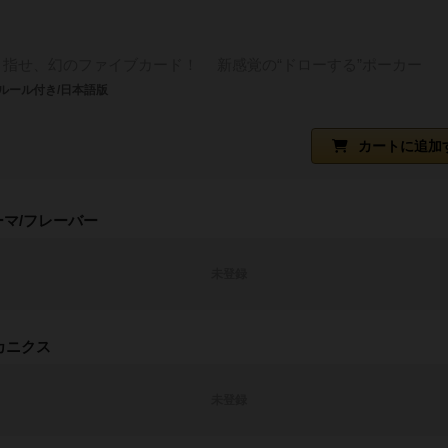
目指せ、幻のファイブカード！ 新感覚の“ドローする”ポーカー
ルール付き/日本語版
カートに追加
ーマ/フレーバー
未登録
カニクス
未登録