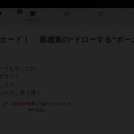
25
ュー
店舗/
カフェ
リプレイ
日記
戦略
・コツ
ルール
カード！ 新感覚の“ドローする”ポー
ードを引くだけ。
ダウン！
しょう。
リーズ」第３弾！
上記文章の執筆にご協力くださった方
Mob+