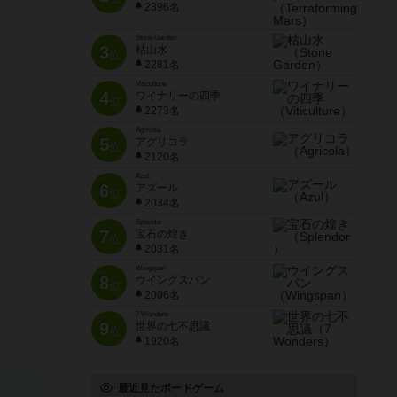
2396名
Stone Garden
3
枯山水
位
2281名
Viticulture
4
ワイナリーの四季
位
2273名
Agricola
5
アグリコラ
位
2120名
Azul
6
アズール
位
2034名
Splendor
7
宝石の煌き
位
2031名
Wingspan
8
ウイングスパン
位
2006名
7 Wonders
9
世界の七不思議
位
1920名
最近見たボードゲーム