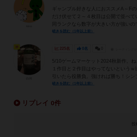
ギャンブル好きな人におススメA～F
だけ伏せて２～４枚目は公開で並べて
同ランクなら数字が大きい方が強いので
kino
続きを読む（1年以上前）
神
225名
0名
0
レーティングが
5/10ゲームマーケット2024秋新
１作目と２作目はやってないというｗ
引いたら役勝負。強ければ勝ち！シンプ
白州
続きを読む（1年以上前）
リプレイ 0件
投