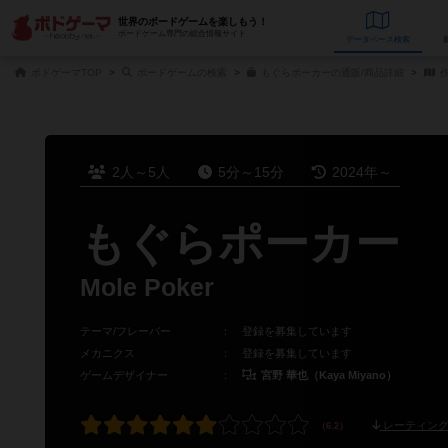
世界のボードゲームを楽しもう！
ボードゲーム専門の総合情報サイト
データベース
検
ボドゲーマTOP
ボードゲームの検索
もぐらポーカーの通販/商品詳細
作
2人～5人
5分～15分
2024年～
もぐらポーカー
Mole Poker
テーマ/フレーバー
：
登録を募集しています
メカニクス
：
登録を募集しています
ゲームデザイナー
：
宮野 華也（Kaya Miyano）
レーティング