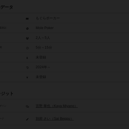
品データ
もぐらポーカー
Mole Poker
題表記
2人～5人
5分～15分
間
未登録
2024年～
未登録
レジット
宮野 華也（Kaya Miyano）
ザイン
別府 さい（Sai Beppu）
ーク