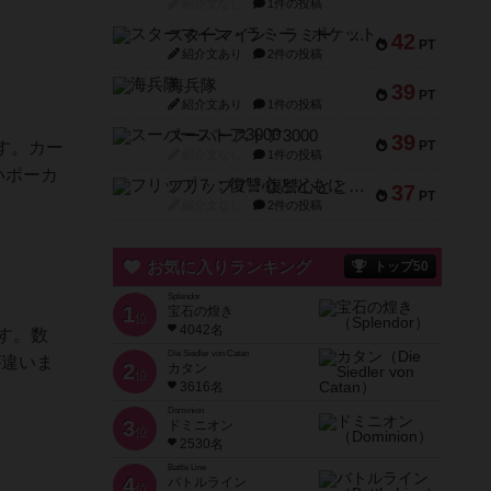
紹介文なし
1件の投稿
スターマイン・ラミー ポケット
42
PT
紹介文あり
2件の投稿
海兵隊
39
PT
紹介文あり
1件の投稿
スーパーストア3000
39
す。カー
PT
紹介文なし
1件の投稿
いポーカ
フリップ７：復讐心とともに
37
PT
紹介文なし
2件の投稿
お気に入りランキング
トップ50
Splendor
1
宝石の煌き
位
4042名
す。数
Die Siedler von Catan
が違いま
2
カタン
位
3616名
Dominion
3
ドミニオン
位
2530名
Battle Line
4
バトルライン
位