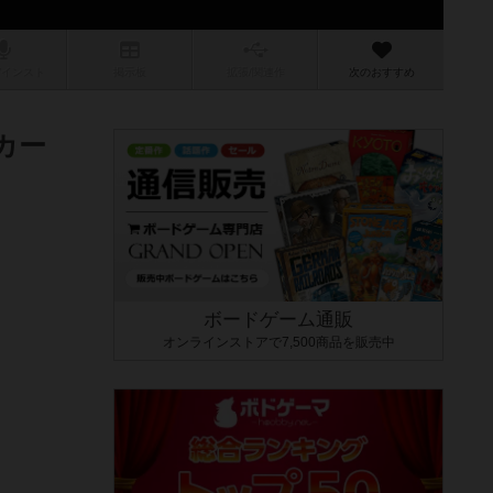
/インスト
掲示板
拡張/関連
作
次のおすすめ
カー
ボードゲーム通販
オンラインストアで7,500商品を販売中