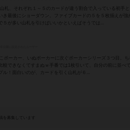
の山札、それぞれ１～５のカードが違う割合で入っている初手と
いき最後にショーダウン。ファイブカードの５を５枚揃えが強
５が多い山札を引けばいいかといえばそうでは...
非公開に設定されたユーザー
作。ねこポーカー、いぬポーカーに次ぐポーカーシリーズ３つ目。
比較できなくてすまぬｗ手番では1枚引いて、自分の前に並べて
ル！面白いのが、カードを引く山札が６...
稿を募集しています