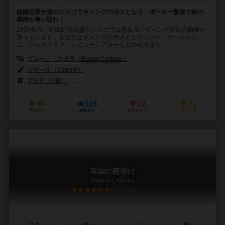
組織犯罪全盛のシカゴでギャングのボスとなり、ポーカー勝負で街の
覇権を奪い取れ！
1920年代、組織犯罪全盛のシカゴでは悪名高いギャングが街の覇権を
争っています。あなたはギャングのボスとなり、バー、ゲームルー
ム、ジャズクラブ、レビューシアターなどの合法また...
ブルーノ・カタラ（Bruno Cathala）
ブルーノ・フェイドゥッティ（Brun
シザーネ（Czarnè）
アルビ（Albi）
カイサ・チェス・アンド・ゲームズ（Kaissa Chess 
34
103
19
74
興味あり
経験あり
お気に入り
持ってる
帝国の夜明け
Rise of Empires
6.0