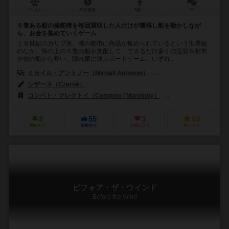
2～4人
30分前後
8歳～
2件
６隻ある船の操舵権を毎回買収した人だけが獲得し船を動かしなが
ら、お金を集めていくゲーム
１８世紀のカリブ海、港の都市に商品が集められているという世界観
のなか、海の上の６隻の船を支配して、できるだけ多くの宝箱を都市
や他の船から奪い、隠れ家に運ぶボードゲーム。いずれ...
ミカイル・アントノー（Michail Antonow）
イェンス・ペーター・シュリー
シザーネ（Czarnè）
コンペト・マレクトイ（Competo / Marektoy）
アイデンティティ・ゲーム
8
55
3
53
興味あり
経験あり
お気に入り
持ってる
ビフォア・ザ・ウインド
Before the Wind