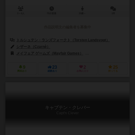
2～4人
75分前後
10歳～
1件
作品説明文の編集者を募集中
トルシュテン・ランズフォークト（Torsten Landsvogt）
シザーネ（Czarnè）
メイフェア ゲームズ（Mayfair Games）
ファランクス・ゲームズ（Phal
9
23
2
25
興味あり
経験あり
お気に入り
持ってる
キャプテン・クレバー
Capt'n Clever