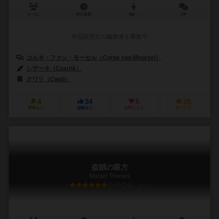
2～5人
30分前後
8歳～
2件
作品説明文の編集者を募集中
コルネ・ファン・モーセル（Corne van Moorsel）
シザーネ（Czarnè）
クワリ（Cwali）
4
34
5
26
興味あり
経験あり
お気に入り
持ってる
盗賊の親方
Master Thieves
6.1