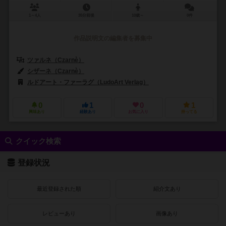
1～4人
35分前後
10歳～
0件
作品説明文の編集者を募集中
ツァルネ（Czarnè）
シザーネ（Czarnè）
ルドアート・ファーラグ（LudoArt Verlag）
0
1
0
1
興味あり
経験あり
お気に入り
持ってる
クイック検索
登録状況
最近登録された順
紹介文あり
レビューあり
画像あり