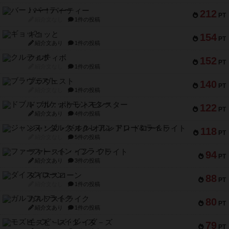
バー！パーティー
212
PT
紹介文なし
1件の投稿
ギョッと
154
PT
紹介文あり
1件の投稿
クルティボ
152
PT
紹介文なし
1件の投稿
ブラヴェスト
140
PT
紹介文なし
1件の投稿
ドブル：ポケットモンスター
122
PT
紹介文あり
4件の投稿
ジャンヌ・ダルク-オルレアン ドロー＆ライト
118
PT
紹介文なし
5件の投稿
ファースト・イン・フライト
94
PT
紹介文あり
3件の投稿
ダイススローン
88
PT
紹介文なし
1件の投稿
ガルフストライク
80
PT
紹介文あり
1件の投稿
モズビ－ズ・レイダ－ズ
79
PT