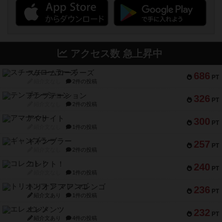
アクセス数 急上昇中
スチームローラーズ
686
PT
紹介文なし
2件の投稿
テンプテーション
326
PT
紹介文なし
2件の投稿
アマナイト
300
PT
紹介文なし
1件の投稿
ギャンブラー
257
PT
紹介文なし
2件の投稿
コレクト！
240
PT
紹介文なし
1件の投稿
トリオンフ ア マレンゴ
236
PT
紹介文あり
1件の投稿
エレメンツ
232
PT
紹介文あり
4件の投稿