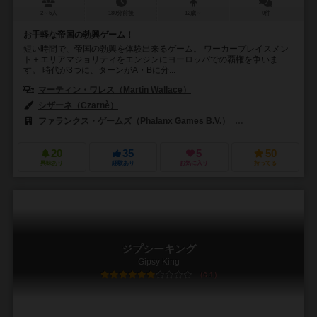
2～5人
180分前後
12歳～
0件
お手軽な帝国の勃興ゲーム！
短い時間で、帝国の勃興を体験出来るゲーム。 ワーカープレイスメン
ト＋エリアマジョリティをエンジンにヨーロッパでの覇権を争いま
す。 時代が3つに、ターンがA・Bに分...
マーティン・ワレス（Martin Wallace）
シザーネ（Czarnè）
ファランクス・ゲームズ（Phalanx Games B.V.）
ファランクス・ゲーム
20
35
5
50
興味あり
経験あり
お気に入り
持ってる
ジプシーキング
Gipsy King
6.1