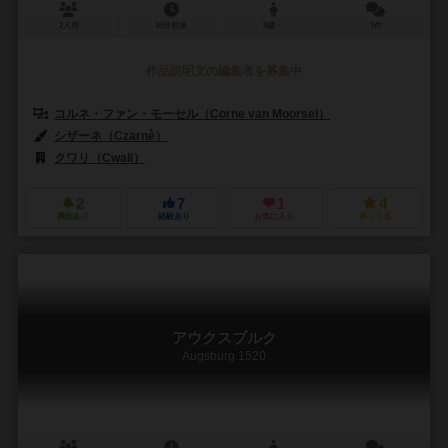
2人用
10分前後
8歳～
1件
作品説明文の編集者を募集中
コルネ・ファン・モーセル（Corne van Moorsel）
シザーネ（Czarnè）
クワリ（Cwali）
2
7
1
4
興味あり
経験あり
お気に入り
持ってる
アウクスブルク
Augsburg 1520