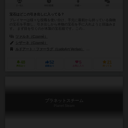
2～8人
60分前後
10歳～
5件
宝石はどこの引き出しに入ってる？
プレイヤーは様々な役職を使い分け、手元に最初から持っている偽物
の宝石を手放し、引き出しから本物の宝石を手に入れようと目論みま
す。 まず目を引くのが木製の宝石箱です。この...
ツァルネ（Czarnè）
シザーネ（Czarnè）
ルドアート・ファーラグ（LudoArt Verlag）
リオ グランデ ゲームス（R
48
52
5
21
興味あり
経験あり
お気に入り
持ってる
プラネットスチーム
Planet Steam