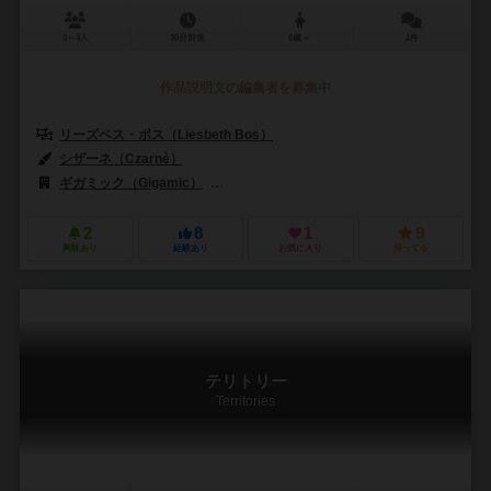
3～4人
30分前後
6歳～
1件
作品説明文の編集者を募集中
リーズベス・ボス（Liesbeth Bos）
シザーネ（Czarnè）
ギガミック（Gigamic）
リオ グランデ ゲームス（Rio Grande Gam
2
8
1
9
興味あり
経験あり
お気に入り
持ってる
テリトリー
Territories