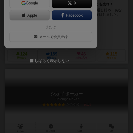
Google
X
売れるかどうかわからない自動車を製造し、何があっても売れ！
時は20世紀の黎明期。 自動車なるものが一般社会に浸透し始め、あな
たはその普及を手助けしようと思い、自動車の製造に注目しました。
Apple
Facebook
ゲームは4ラウンドに分けられ、各ラウンド...
または
マーティン・ワレス（Martin Wallace）
マイク・アトキンソン（Mike Atkinson）
シザーネ（Czarnè）
メールで会員登録
メイフェア ゲームズ（Mayfair Games）
ウォーフロッグゲームズ（War
124
189
46
115
興味あり
経験あり
お気に入り
持ってる
しばらく表示しない
シカゴ ポーカー
Chicago Poker
6.2
2～6人
45分前後
10歳～
7件