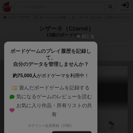
ログイン
ボドゲーマTOP
ボードゲームの検索
シザーネ（Czarnè） 13個のボードゲーム
シザーネ（Czarnè）
13個のボードゲーム
閉じる
ボードゲームのプレイ履歴を記録し
検索メニュー
て、
自分のデータを管理しませんか？
約75,000人
がボドゲーマを利用中！
遊んだボードゲームを記録する
オートモービル
気になるゲームのレビューを読む
Automobile
6.5
お気に入り作品・所有リストの共
有
ログイン / 会員登録（10秒）
3～5人
120分前後
12歳～
6件