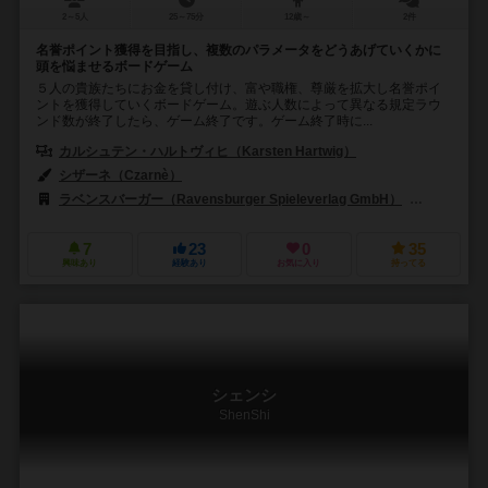
2～5人
25～75分
12歳～
2件
名誉ポイント獲得を目指し、複数のパラメータをどうあげていくかに
頭を悩ませるボードゲーム
５人の貴族たちにお金を貸し付け、富や職権、尊厳を拡大し名誉ポイ
ントを獲得していくボードゲーム。遊ぶ人数によって異なる規定ラウ
ンド数が終了したら、ゲーム終了です。ゲーム終了時に...
カルシュテン・ハルトヴィヒ（Karsten Hartwig）
シザーネ（Czarnè）
ラベンスバーガー（Ravensburger Spieleverlag GmbH）
アレア（A
7
23
0
35
興味あり
経験あり
お気に入り
持ってる
シェンシ
ShenShi