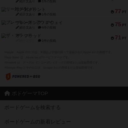
紹介文あり
1件の投稿
リー対グラント
77
PT
紹介文あり
1件の投稿
ブレーキング・アウェイ
75
PT
紹介文あり
4件の投稿
ザ・フラッド
71
PT
紹介文なし
1件の投稿
※Apple、Apple のロゴ は、米国および他の国々で登録されたApple Inc.の商標です。
※App Store は、Apple Inc.のサービスマークです。
※Android は、グーグル インコーポレイテッドの商標または登録商標です。
※Google Play とそのロゴは、Google Inc.の商標または登録商標です。
ボドゲーマTOP
ボードゲームを検索する
ボードゲームの新着レビュー