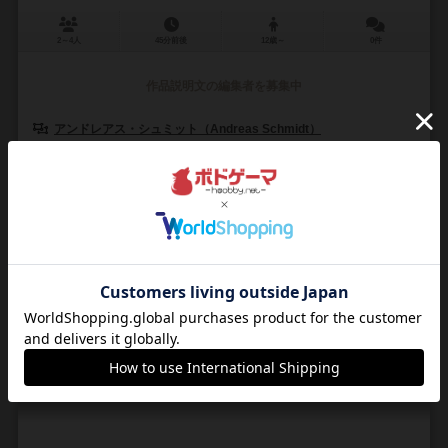
2～4人
45分前後
12歳～
0件
作品説明文の編集者を募集中
アンドレアス・シュミット（Andreas Schmidt）
シザーネ（Czarnè）
ルドアート・ファーラグ（LudoArt Verlag）
0
0
0
0
興味あり
経験あり
お気に入り
持ってる
フラジャイル
Fragile