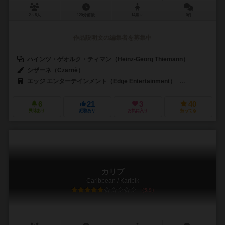
2～5人
120分前後
14歳～
0件
作品説明文の編集者を募集中
ハインツ・ゲオルク・ティマン（Heinz-Georg Thiemann）
シザーネ（Czarnè）
エッジ エンターテインメント（Edge Entertainment）
ファンタジー フ
6
21
3
40
興味あり
経験あり
お気に入り
持ってる
カリブ
Caribbean / Karibik
5.9