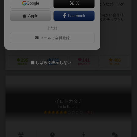
Google
X
心底“ざわ‥ざわ‥”する！ ギャンブル漫画の主人公のようなボードゲ
ーム体験！！
“ギャンブル漫画の主人公のようなボードゲーム体験！” 向かい合う相
Apple
Facebook
手の腹を探り合う心理戦！ ０～９の数字カードと３０枚のチップとい
うシンプルな構成ながら今までにないシステ...
または
大塚 健吾（Kengo Otsuka）
メールで会員登録
でじ（Deji）
シノミリアプロジェクト
295
636
141
486
しばらく表示しない
興味あり
経験あり
お気に入り
持ってる
イロトカタチ
Iro to Katachi
6.1