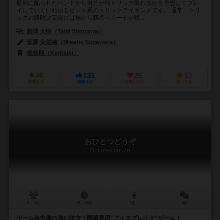
最初に配られたハンドから自分が何トリック取れるかを予想してプレ
イしていくいわゆるビット系のトリックテイキングです。 通常、トリ
ックの勝敗決定後には場から勝者へカードが移...
新澤 大樹（Taiki Shinzawa）
菅原 美佐穂（Misaho Sugawara）
倦怠期（Kentaiki）
46
131
25
53
興味あり
経験あり
お気に入り
持ってる
おひとつどうぞ
Ohitotsu douzo
5～10人
15～20分
7歳～
0件
ゲーム会主催の強い味方！開幕専用"アイスブレイク"ゲーム！