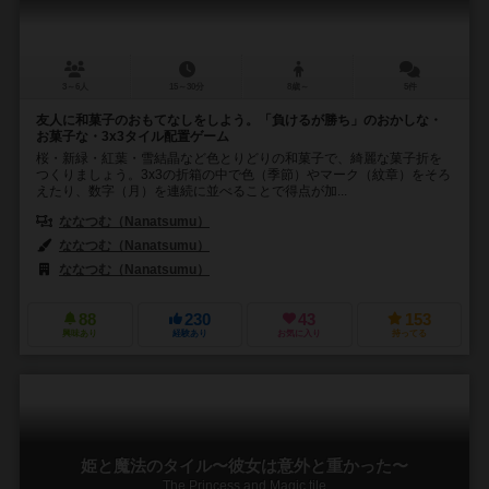
3～6人
15～30分
8歳～
5件
友人に和菓子のおもてなしをしよう。「負けるが勝ち」のおかしな・
お菓子な・3x3タイル配置ゲーム
桜・新緑・紅葉・雪結晶など色とりどりの和菓子で、綺麗な菓子折を
つくりましょう。3x3の折箱の中で色（季節）やマーク（紋章）をそろ
えたり、数字（月）を連続に並べることで得点が加...
ななつむ（Nanatsumu）
ななつむ（Nanatsumu）
ななつむ（Nanatsumu）
88
230
43
153
興味あり
経験あり
お気に入り
持ってる
姫と魔法のタイル〜彼女は意外と重かった〜
The Princess and Magic tile