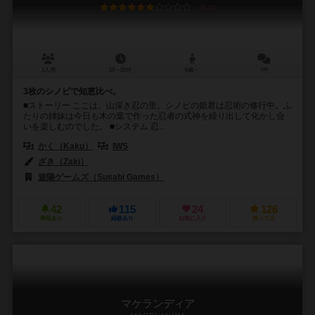
6.0
2人用
10～20分
6歳～
7件
3枚のシノビで知恵比べ。
■ストーリー ここは、山深き忍の里。シノビの姫君は忍術の修行中。ふ
たりの姉妹は今日も木の葉で作った忍者の式神を繰り出して化かし合
いを楽しむのでした。 ■システム 忍...
かく（Kaku）
IWS
ざき（Zaki）
遊陽ゲームズ（Susabi Games）
42
115
24
126
興味あり
経験あり
お気に入り
持ってる
マケランディア