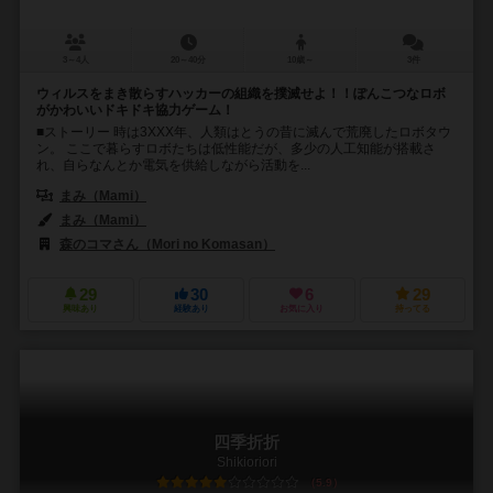
3～4人
20～40分
10歳～
3件
ウィルスをまき散らすハッカーの組織を撲滅せよ！！ぽんこつなロボ
がかわいいドキドキ協力ゲーム！
■ストーリー 時は3XXX年、人類はとうの昔に滅んで荒廃したロボタウ
ン。 ここで暮らすロボたちは低性能だが、多少の人工知能が搭載さ
れ、自らなんとか電気を供給しながら活動を...
まみ（Mami）
まみ（Mami）
森のコマさん（Mori no Komasan）
29
30
6
29
興味あり
経験あり
お気に入り
持ってる
四季折折
Shikioriori
5.9