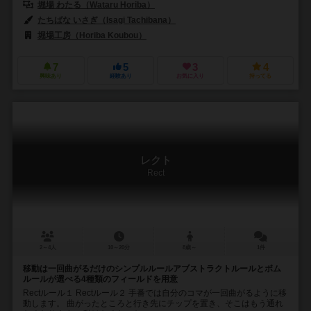
堀場 わたる（Wataru Horiba）
たちばな いさぎ（Isagi Tachibana）
堀場工房（Horiba Koubou）
7
5
3
4
興味あり
経験あり
お気に入り
持ってる
レクト
Rect
2～4人
10～20分
8歳～
1件
移動は一回曲がるだけのシンプルルールアブストラクトルールとボム
ルールが選べる4種類のフィールドを用意
Rectルール１ Rectルール２ 手番では自分のコマが一回曲がるように移
動します。 曲がったところと行き先にチップを置き、そこはもう通れ