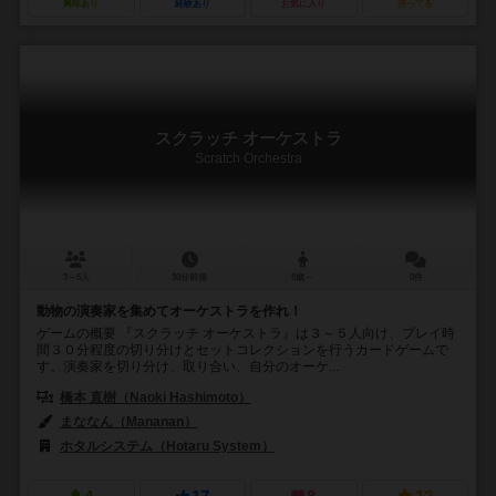
興味あり
経験あり
お気に入り
持ってる
スクラッチ オーケストラ
Scratch Orchestra
3～5人
30分前後
8歳～
0件
動物の演奏家を集めてオーケストラを作れ！
ゲームの概要 『スクラッチ オーケストラ』は３～５人向け、プレイ時
間３０分程度の切り分けとセットコレクションを行うカードゲームで
す。演奏家を切り分け、取り合い、自分のオーケ...
橋本 直樹（Naoki Hashimoto）
まななん（Mananan）
ホタルシステム（Hotaru System）