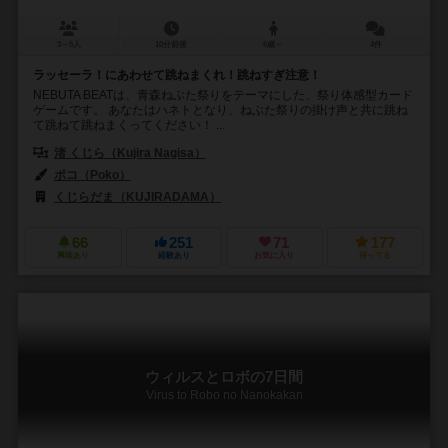
3～5人
10分前後
6歳～
4件
ラッセーラ！にあわせて跳ねまくれ！跳ねすぎ注意！
NEBUTA BEATは、青森ねぶた祭りをテーマにした、祭り体感型カード
ゲームです。 あなたはハネトとなり、ねぶた祭りの掛け声と共に跳ね
て跳ねて跳ねまくってください！ ...
渚 くじら（Kujira Nagisa）
ポコ（Poko）
くじらだま（KUJIRADAMA）
66
251
71
177
興味あり
経験あり
お気に入り
持ってる
ウィルスとロボの7日間
Virus to Robo no Nanokakan