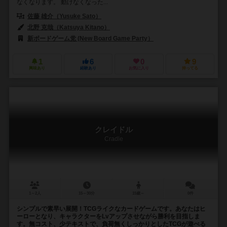
なくなります。 動けなくなった...
佐藤 雄介（Yusuke Sato）
北野 克哉（Katsuya Kitano）
新ボードゲーム党 (New Board Game Party）
1
6
0
9
興味あり
経験あり
お気に入り
持ってる
クレイドル
Cradle
1～2人
15～30分
15歳～
0件
シンプルで素早い展開！TCGライクなカードゲームです。あなたはヒ
ーローとなり、キャラクターをLvアップさせながら勝利を目指しま
す。無コスト、少テキストで、負荷無くしっかりとしたTCGが遊べる