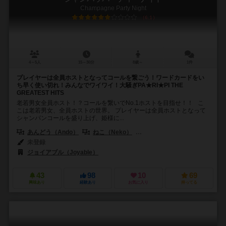
Champagne Party Night
6.1
4～5人
15～30分
8歳～
1件
プレイヤーは全員ホストとなってコールを繋ごう！ワードカードをい
ち早く使い切れ！みんなでワイワイ！大騒ぎPA★RI★PI THE
GREATEST HITS
老若男女全員ホスト！？コールを繋いでNo.1ホストを目指せ！！ こ
こは老若男女、全員ホストの世界。 プレイヤーは全員ホストとなって
シャンパンコールを盛り上げ、姫様に...
あんどう（Ando）
ねこ（Neko）
はかんぼ（Hakanbo）
未登録
ジョイアブル（Joyable）
43
98
10
69
興味あり
経験あり
お気に入り
持ってる