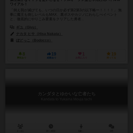
ワイアル！
「例え我が滅びても、いつの日か必ず第2第3の以下略ー！！！！」 無
事に魔王も倒しレベルもMAX、裏ボスやカジノにわらしべイベント
と、徹底的にやりこみ要素をクリアした勇者...
ギユ（Giyu）
ナカタ ヒサ（Hisa Nakata）
ぼどっこ（Bodocco）
8
19
1
19
興味あり
経験あり
お気に入り
持ってる
カンダタとゆかいな亡者たち
Kandata to Yukaina Mouja tachi
2～4人
20～40分
6歳～
0件