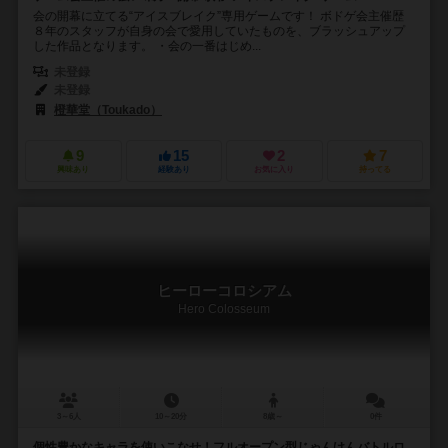
会の開幕に立てる“アイスブレイク”専用ゲームです！ ボドゲ会主催歴
８年のスタッフが自身の会で愛用していたものを、ブラッシュアップ
した作品となります。 ・会の一番はじめ...
未登録
未登録
橙華堂（Toukado）
9
15
2
7
興味あり
経験あり
お気に入り
持ってる
ヒーローコロシアム
Hero Colosseum
3～6人
10～20分
8歳～
0件
個性豊かなキャラを使いこなせ！フルオープン型じゃんけんバトルロ