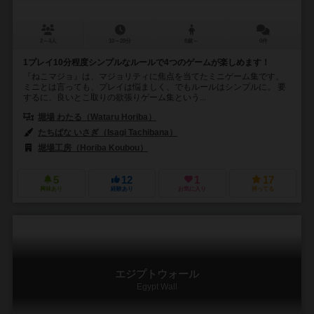
2～4人
10～20分
8歳～
0件
1プレイ10分程度シンプルなルールで4つのゲームが楽しめます！
『ねこマジョ』は、マジョリティに焦点を当てたミニゲーム集です。
ミニとは言っても、プレイは悩ましく、でもルールはシンプルに。 要
するに、良いとこ取りの欲張りゲーム集という...
堀場 わたる（Wataru Horiba）
たちばな いさぎ（Isagi Tachibana）
堀場工房（Horiba Koubou）
5
12
1
17
興味あり
経験あり
お気に入り
持ってる
エジプトウォール
Egypt Wall