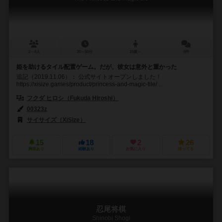
2～4人
20～50分
10歳～
0件
姫を助けるタイル配置ゲーム。だが、彼女は意外と重かった
追記（2019.11.06）： 公式サイトオープンしました！
https://xisize.games/product/princess-and-magic-tile/ ...
フクダ ヒロシ（Fukuda Hiroshi）
00323z
サイサイズ（XiSize）
15
18
2
26
興味あり
経験あり
お気に入り
持ってる
忍尾将棋
Shinobi Shogi