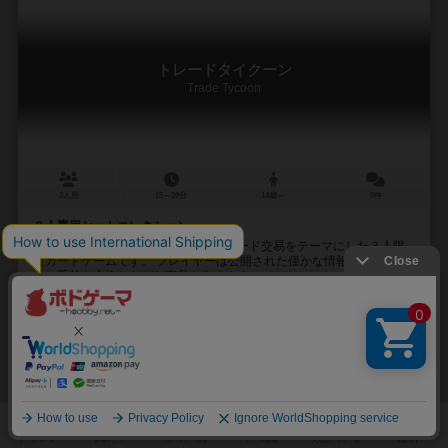
トレードタイクーン
Trade Tycoon
3人用
15～20分
14歳～
0件
３人専用セットコレクション
『トレードタイクーン』は、シルクロード交易をテーマにした３人限
定カードゲームです。 プレイヤーは公開された僅かな情報を元に、互
いに手札を交換しながら商品を集めます。 ...
クロ（kuro）
松宗 ヨウ（Yo Matsumune）
バージニア（Virginia）
リドサン（
マニフェストデスティニー（ManifestDestiny）
9
12
2
16
興味あり
経験あり
お気に入り
持ってる