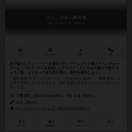
ジュン少年の事件簿
Jun Shonen no Jikenbo
4人用
20～40分
13歳～
0件
皆で協力してストーリーを進めて行くゲームブック風アドベンチャー
ゲーム！ VRゴーグルを使用したアナログ＋デジタルの遊びで進行 キ
ャラに軽くなりきって話を読み進め、事件を解決しよう！
・紹介漫画 by よしはらヨシさん（@deutsch_spiel） ・概要 頑張って
文字で説明しようとするより、紹介漫画を見るほうがとても分かりや
すいと思...
下嶋 健司（Kenji Shimojima）
まる（Maru）
まる（Maru）
マックスニートゲームズ（Max Neet Games）
1
3
1
0
興味あり
経験あり
お気に入り
持ってる