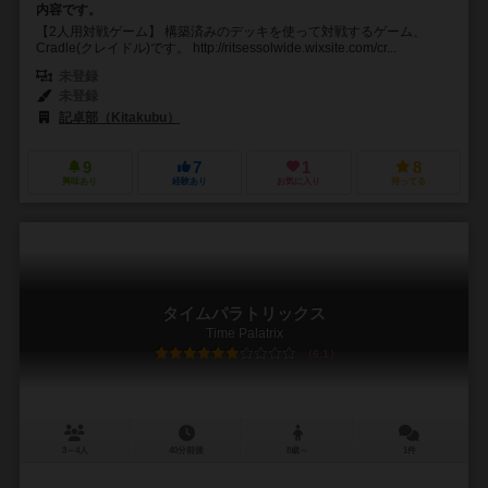
内容です。
【2人用対戦ゲーム】 構築済みのデッキを使って対戦するゲーム、
Cradle(クレイドル)です。 http://ritsessolwide.wixsite.com/cr...
未登録
未登録
記卓部（Kitakubu）
9
7
1
8
興味あり
経験あり
お気に入り
持ってる
タイムパラトリックス
Time Palatrix
6.1
3～4人
40分前後
8歳～
1件