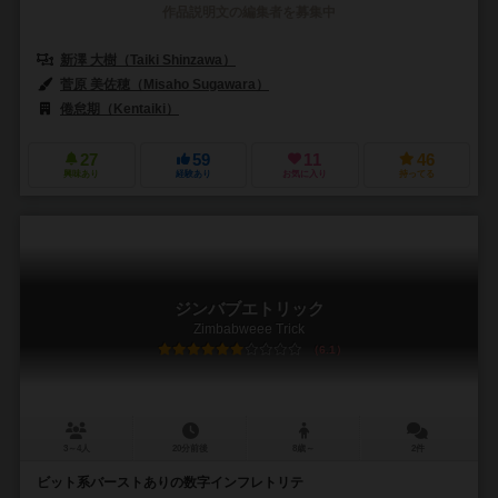
作品説明文の編集者を募集中
新澤 大樹（Taiki Shinzawa）
菅原 美佐穂（Misaho Sugawara）
倦怠期（Kentaiki）
27
59
11
46
興味あり
経験あり
お気に入り
持ってる
ジンバブエトリック
Zimbabweee Trick
6.1
3～4人
20分前後
8歳～
2件
ビット系バーストありの数字インフレトリテ