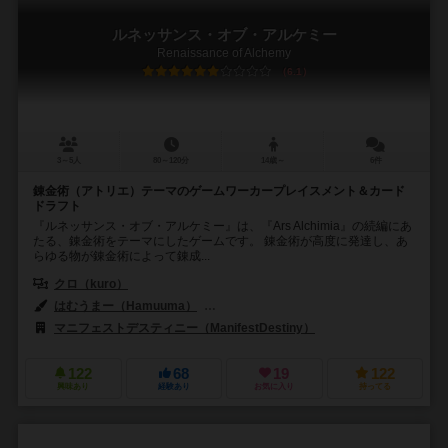
ルネッサンス・オブ・アルケミー
Renaissance of Alchemy
6.1
3～5人
80～120分
14歳～
6件
錬金術（アトリエ）テーマのゲームワーカープレイスメント＆カード
ドラフト
『ルネッサンス・オブ・アルケミー』は、『Ars Alchimia』の続編にあ
たる、錬金術をテーマにしたゲームです。 錬金術が高度に発達し、あ
らゆる物が錬金術によって錬成...
クロ（kuro）
はむうまー（Hamuuma）
まめのきなこ（Mameno Kinako）
マニフェストデスティニー（ManifestDestiny）
122
68
19
122
興味あり
経験あり
お気に入り
持ってる