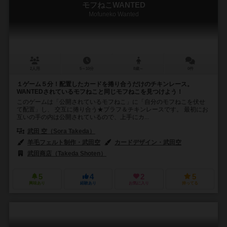
モフねこWANTED
Mofuneko Wanted
2人用
5～10分
8歳～
0件
１ゲーム５分！配置したカードを捲り合うだけのチキンレース。
WANTEDされているモフねこと同じモフねこを見つけよう！
このゲームは「公開されているモフねこ」に「自分のモフねこを伏せ
て配置」し、 交互に捲り合う★ブラフ＆チキンレースです。 最初にお
互いの手の内は公開されているので、上手にカ...
武田 空（Sora Takeda）
羊毛フェルト制作・武田空
カードデザイン・武田空
武田商店（Takeda Shoten）
5
4
2
5
興味あり
経験あり
お気に入り
持ってる