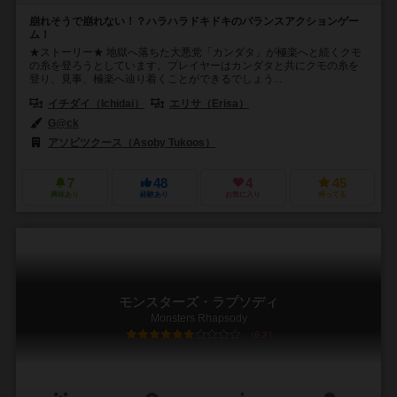
崩れそうで崩れない！？ハラハラドキドキのバランスアクションゲー
ム！
★ストーリー★ 地獄へ落ちた大悪党「カンダタ」が極楽へと続くクモ
の糸を登ろうとしています。プレイヤーはカンダタと共にクモの糸を
登り、見事、極楽へ辿り着くことができるでしょう...
イチダイ（Ichidai）
エリサ（Erisa）
G@ck
アソビツクース（Asoby Tukoos）
7
48
4
45
興味あり
経験あり
お気に入り
持ってる
モンスターズ・ラプソディ
Monsters Rhapsody
6.2