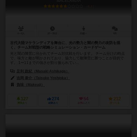
MACELANDIA
6.2
4～8人
20～30分
10歳～
8件
古代大陸マケランディアを舞台に、光の勢力と闇の勢力の攻防を描
く、チーム対戦型の戦略シミュレーション・カードゲーム
光と闇の陣営に分かれてチーム対抗戦を行います。 チーム分けの時点
で、味方と敵が明かされており、協力して敵陣営に勝つことが目的で
す。 1〜11までの強さが割り振られてい...
足利 政紀（Masaki Ashikaga）
吉岡 泰介（Taisuke Yoshioka）
負味（Makeaji）
127
274
54
212
興味あり
経験あり
お気に入り
持ってる