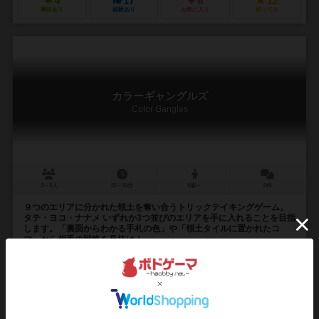
4
17
8
12
興味あり
経験あり
お気に入り
持ってる
カラーギャングルズ
Color Gangles
3～5人
15～30分
9歳～
0件
９つのエリアに分かれた領土を奪い合うトリックテイキングゲーム。
タテ・ヨコ・ナナメ いずれか3つ並びのエリアを手に入れることを目指
します。「裏面からわかる手札の色」や「領土タイルに置かれたコ
マ」から相手の戦略を見抜け！
ここは太平洋に浮かぶとある島。 長きに渡り、動物たちのナワバリ争
いが続いている。 力で争う時代はもう古い。頭脳で勝負だ！ 『カラ
ーギャングルズ』は９つのエリアに分...
平野 雄哉（Yuya Hirano）
平野 絵美（Emi Hirano）
浅野 貴文（T
目時 慶（Kei Metoki）