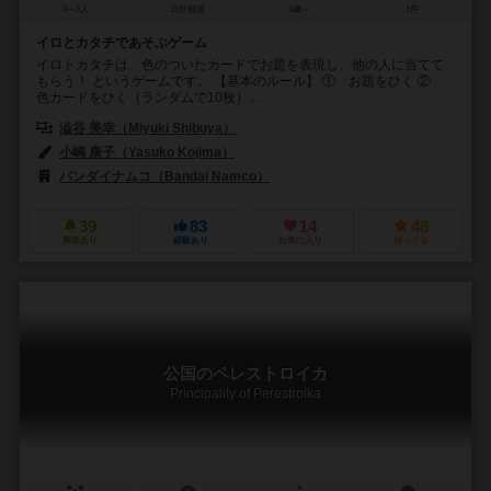
3～8人
15分前後
6歳～
1件
イロとカタチであそぶゲーム
イロトカタチは、色のついたカードでお題を表現し、他の人に当てて
もらう！ というゲームです。 【基本のルール】 ① お題をひく ②
色カードをひく（ランダムで10枚）...
澁谷 美幸（Miyuki Shibuya）
小嶋 康子（Yasuko Kojima）
バンダイナムコ（Bandai Namco）
39
83
14
48
興味あり
経験あり
お気に入り
持ってる
公国のペレストロイカ
Principality of Perestroika