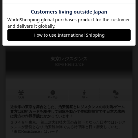
ブレーメンゲームズ（BREMEN Games）
25
24
3
39
興味あり
経験あり
お気に入り
持ってる
東京レジスタンス
Tokyo Resistance
2人用
20～40分
13歳～
1件
近未来の東京を舞台とした、治安警察とレジスタンスの非対称ゲーム
貴方は戦術カードを駆使して部隊を動かす作戦指揮官です日本の未来
は貴方の作戦手腕にかかっています！
２０４８年東京。 第三次大戦後大国の占領下となった日本ではレジス
タンスが活発となり 治安維持隊である特甲隊と日々衝突していた。
『東京Resistance』はカード...