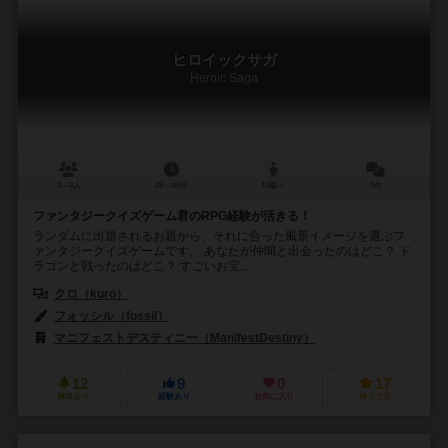
ヒロイックサガ
Heroic Saga
3～4人
25～40分
14歳～
0件
ファンタジークイズゲーム君のRPG経験が活きる！
ランダムに出題されるお題から、それに合った風景イメージを選ぶフ
ァンタジークイズゲームです。 あなたが仲間と出会ったのはどこ？ ド
ラゴンと戦ったのはどこ？ すごいお宝...
クロ（kuro）
フォッシル（fossil）
マニフェストデスティニー（ManifestDestiny）
12
9
0
17
興味あり
経験あり
お気に入り
持ってる