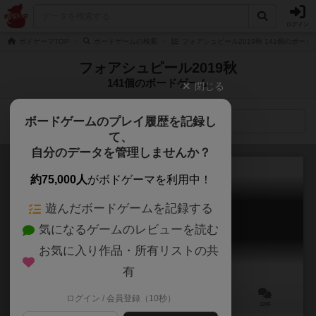
ログイン
ボドゲーマTOP
ボードゲームの検索
フォアシュピール2019秋 141個のボード
フォアシュピール2019秋
141個のボードゲーム
閉じる
ボードゲームのプレイ履歴を記録し
検索メニュー
て、
自分のデータを管理しませんか？
約75,000人
がボドゲーマを利用中！
遊んだボードゲームを記録する
シノミリア
気になるゲームのレビューを読む
συνομιλία
6.0
お気に入り作品・所有リストの共
有
ログイン / 会員登録（10秒）
2人用
15分前後
8歳～
22件