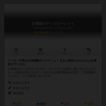
白雪姫のアップルーレット
Shirayukihime no Approulette
6.4
4～8人
20分前後
12歳～
11件
マスター不要の正体隠匿ボードゲーム！ 女王と裏切りの小人から白雪
姫を守りきれ!
白雪姫がテーマのゲームです。 プレイヤーは最初に配られたキャラク
ターで陣営が決まります。 それぞれが陣営勝利を目指す、正体隠匿ゲ
ームです。 3つの陣営があります...
オカベニアス
オカベニアス
GOTTA2
213
866
176
566