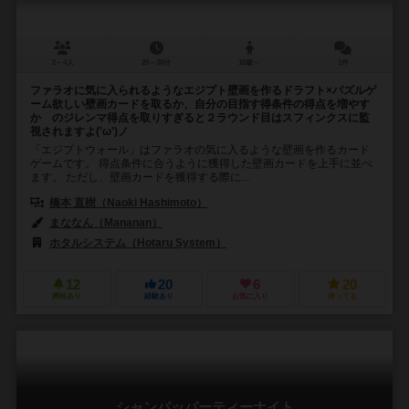
2～4人
20～30分
10歳～
1件
ファラオに気に入られるようなエジプト壁画を作るドラフト×パズルゲ
ーム欲しい壁画カードを取るか、自分の目指す得条件の得点を増やす
か のジレンマ得点を取りすぎると２ラウンド目はスフィンクスに監
視されますよ('ω')ノ
「エジプトウォール」はファラオの気に入るような壁画を作るカード
ゲームです。 得点条件に合うように獲得した壁画カードを上手に並べ
ます。 ただし、壁画カードを獲得する際に...
橋本 直樹（Naoki Hashimoto）
まななん（Mananan）
ホタルシステム（Hotaru System）
12
20
6
20
興味あり
経験あり
お気に入り
持ってる
シャンパッパーティーナイト