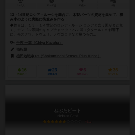
2～3人
20～40分
10歳～
4件
13・14世紀ロシア・ルーシを舞台に、木製パーツの資材を集めて、積
み木のように実際に街並みを作る！
◆舞台は、１３・１４世紀のロシア・ルーシ ロシアと言う国がまだ無
く、モンゴル帝国のキャプチャッ ク・ハン国（タタール）の影響下
に、モスクワ、トヴェリ、ノヴゴロドなど幾つもの...
千夜 一葉（Chiya Kazuha）
猫転餅
植民地戦争+α（Shokuminchi Sensou Plus Alpha）
16
23
6
36
興味あり
経験あり
お気に入り
持ってる
ねぶたビート
Nebuta Beat
6.1