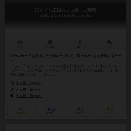
ぼんくら王国のプロポーズ事情
Bonkura Oukoku no Propose Jijo
3人用
5～15分
8歳～
1件
10枚のカードを交換したり覗いたりして、隠された1枚を推理するゲー
ム
「3人」「5分」でプレイできる推理と記憶のゲーム！ 10枚のプレゼン
トのうち、姫がプロポーズを受けてくれるプレゼントは1枚だけ！ 残り
9枚の情報を集めて、姫へのプ...
えん屋（Enya）
えん屋（Enya）
えん屋（Enya）
5
12
3
6
興味あり
経験あり
お気に入り
持ってる