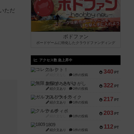
いただ
ボドファン
ボードゲームに特化したクラウドファンディング
アクセス数 急上昇中
コレクト！
340
PT
紹介文なし
1件の投稿
無限まちがいさがし
322
PT
紹介文あり
2件の投稿
ガルフストライク
217
PT
紹介文あり
1件の投稿
クルティボ
203
PT
紹介文なし
1件の投稿
1809
112
PT
紹介文あり
1件の投稿