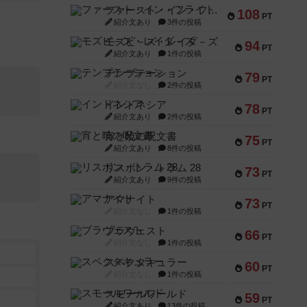
ファースト・イン・フライト
108
PT
紹介文あり
3件の投稿
モズビ－ズ・レイダ－ズ
94
PT
紹介文あり
1件の投稿
テンプテーション
79
PT
紹介文なし
2件の投稿
インドネシア
78
PT
紹介文あり
2件の投稿
宵と暁の呪文書
75
PT
紹介文あり
8件の投稿
リスボン・トラム 28
73
PT
紹介文あり
9件の投稿
アマナイト
73
PT
紹介文なし
1件の投稿
ブラヴェスト
66
PT
紹介文なし
1件の投稿
スペクタキュラー
60
PT
紹介文なし
1件の投稿
スモールワールド
59
PT
紹介文あり
13件の投稿