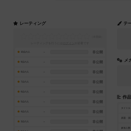
レーティング
テ
レーティングを行うには
ログイン
が必要です
-
非公開
10点の人
メ
-
非公開
9点の人
-
非公開
8点の人
-
非公開
7点の人
-
非公開
6点の人
作
-
非公開
5点の人
タイトル
-
非公開
4点の人
原題・英
-
非公開
3点の人
参加人数