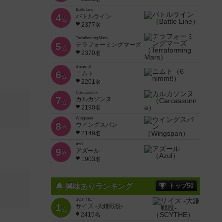
Battle Line
4
バトルライン
位
2377名
Terraforming Mars
5
テラフォーミングマーズ
位
2370名
6 nimmt!
6
ニムト
位
2201名
Carcassonne
7
カルカソンヌ
位
2190名
Wingspan
8
ウイングスパン
位
2149名
Azul
9
アズール
位
1903名
興味ありランキング
トップ50
SCYTHE
1
サイズ -大鎌戦役-
位
2415名