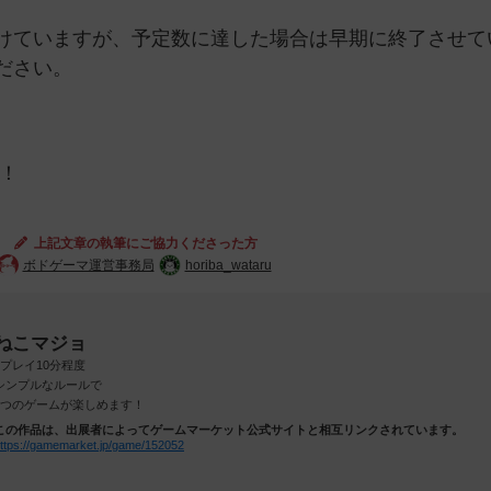
けていますが、予定数に達した場合は早期に終了させて
ださい。
！
上記文章の執筆にご協力くださった方
ボドゲーマ運営事務局
horiba_wataru
ねこマジョ
1プレイ10分程度
シンプルなルールで
4つのゲームが楽しめます！
この作品は、出展者によってゲームマーケット公式サイトと相互リンクされています。
ttps://gamemarket.jp/game/152052