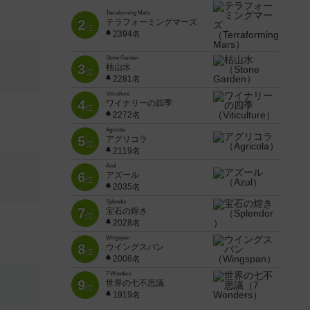
Terraforming Mars
2
テラフォーミングマーズ
位
2394名
Stone Garden
3
枯山水
位
2281名
Viticulture
4
ワイナリーの四季
位
2272名
Agricola
5
アグリコラ
位
2119名
Azul
6
アズール
位
2035名
Splendor
7
宝石の煌き
位
2028名
Wingspan
8
ウイングスパン
位
2006名
7 Wonders
9
世界の七不思議
位
1919名