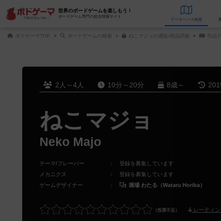
世界のボードゲームを楽しもう！
ボードゲーム専門の総合情報サイト
データベース
検
ボドゲーマTOP
ボードゲームの検索
ねこマジョの通販/商品詳細
作品
2人～4人
10分～20分
8歳～
20
ねこマジョ
Neko Majo
テーマ/フレーバー
：
登録を募集しています
メカニクス
：
登録を募集しています
ゲームデザイナー
：
堀場 わたる（Wataru Horiba）
レーティン