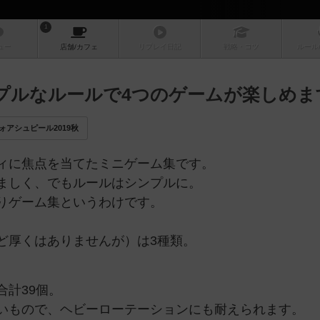
1
ュー
店舗/
カフェ
リプレイ
日記
戦略
・コツ
ルール
ンプルなルールで4つのゲームが楽しめま
ォアシュピール2019秋
ィに焦点を当てたミニゲーム集です。
ましく、でもルールはシンプルに。
りゲーム集というわけです。
ど厚くはありませんが）は3種類。
計39個。
いもので、ヘビーローテーションにも耐えられます。