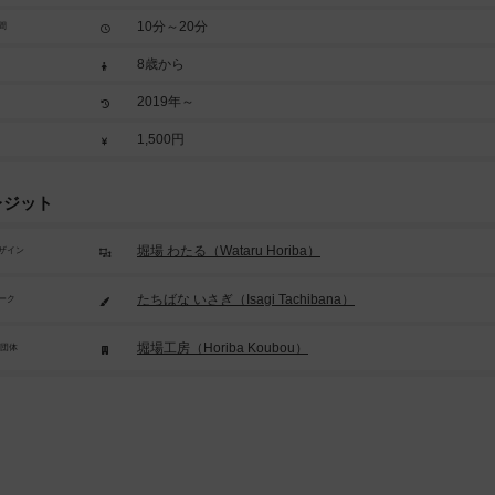
10分～20分
間
8歳から
2019年～
1,500円
レジット
堀場 わたる（Wataru Horiba）
ザイン
たちばな いさぎ（Isagi Tachibana）
ーク
堀場工房（Horiba Koubou）
/団体