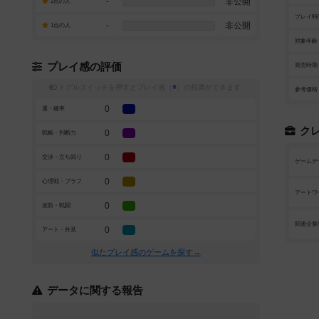
-
非公開
2点の人
プレイ時
-
非公開
1点の人
対象年齢
プレイ感の評価
発売時期
トグルスイッチを押すとプレイ感（
※
）の投票ができます
参考価格
0
運・確率
ク
0
戦略・判断力
0
交渉・立ち回り
ゲームデ
0
心理戦・ブラフ
アートワ
0
攻防・戦闘
関連企業
0
アート・外見
似たプレイ感のゲームを探す→
データに関する報告