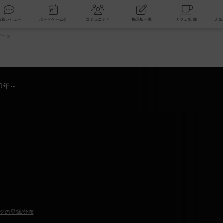
索
新着レビュー
ボードゲーム会
コミュニティ
掲示板一覧
データ
19年～
グの登録/分布