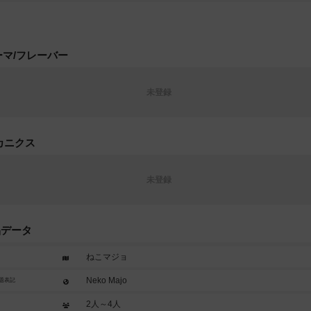
ーマ/フレーバー
未登録
カニクス
未登録
品データ
ねこマジョ
Neko Majo
題表記
2人～4人