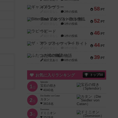
ギャンブラー
58
PT
紹介文なし
2件の投稿
Bitter End ブタペスト救出作戦
52
PT
紹介文なし
1件の投稿
ラピード
46
PT
紹介文なし
1件の投稿
ザ・フラッフィー・ライト
44
PT
紹介文なし
0件の投稿
ふたつの城の物語
39
PT
紹介文あり
6件の投稿
お気に入りランキング
トップ50
Splendor
1
宝石の煌き
位
4040名
Die Siedler von Catan
2
カタン
位
3616名
Dominion
3
ドミニオン
位
2528名