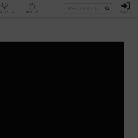
ログイン
カフェ/店舗
人気ボードゲーム
通販ストア