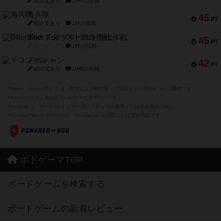
紹介文あり
12件の投稿
海兵隊
45
PT
紹介文あり
1件の投稿
Bitter End ブタペスト救出作戦
45
PT
紹介文なし
1件の投稿
ドコジャン
42
PT
紹介文あり
10件の投稿
※Apple、Apple のロゴ は、米国および他の国々で登録されたApple Inc.の商標です。
※App Store は、Apple Inc.のサービスマークです。
※Android は、グーグル インコーポレイテッドの商標または登録商標です。
※Google Play とそのロゴは、Google Inc.の商標または登録商標です。
ボドゲーマTOP
ボードゲームを検索する
ボードゲームの新着レビュー