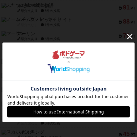
ふたつの城の物語
91
PT
紹介文あり
6件の投稿
ノームズ・アット・ナイト
88
PT
紹介文なし
1件の投稿
マーリン
76
PT
紹介文あり
6件の投稿
フラットアイアン
75
PT
紹介文なし
2件の投稿
トランスオリエント・エクスプレス
70
PT
紹介文なし
1件の投稿
アンブッシュ！：ムーブアウト！
59
PT
紹介文あり
1件の投稿
キャプテン・フリップ：イスラ・ボンバ
51
PT
紹介文なし
2件の投稿
ガルフストライク
46
PT
紹介文あり
1件の投稿
エコーズ・オブ・タイム
45
PT
紹介文なし
8件の投稿
スカルキング
45
PT