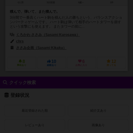
4人用
3分前後
6歳～
1件
積んで、弾いて、また積んで。
3分間で一番高くハート駒を積んだ人の勝ちという、バランスアクショ
ンパーティゲームです。 ハート駒は弾いて相手のハートタワーを崩す
という攻撃にも使えます。 またタワーの前に...
くろかわ ささみ（Sasami Kurosawa）
chrs
ささみ企画（Sasami Kikaku）
8
10
6
12
興味あり
経験あり
お気に入り
持ってる
クイック検索
登録状況
最近登録された順
紹介文あり
レビューあり
画像あり