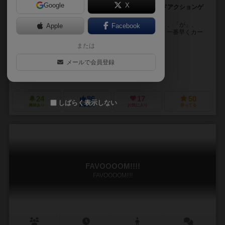
Google
X
「だるまさんがころんだ」をアレンジしたハイスピードアクションゲ
ーム！
早い者勝ちで「だ」、「る」、「ま」、「さ」、「ん」、「が」、
Apple
Facebook
「ころ(コロ)〇〇！」の順に 共通の場にカードを出し、一番早くカー
ドを使い切った人が勝利します。 「ころ(コロ...
または
くろかわ ささみ（Sasami Kurosawa）
メールで会員登録
ヨコヤマ シオリ（Shiori Yokoyama）
ささみ企画（Sasami Kikaku）
24
86
17
50
しばらく表示しない
興味あり
経験あり
お気に入り
持ってる
FAVOOOOM!!!!
FAVOOOOM!!!!