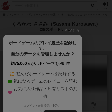
ログイン
ボドゲーマTOP
ボードゲームの検索
くろかわ ささみ（Sasami Kurosawa）
くろかわ ささみ（Sasami Kurosawa）
2個のボードゲーム
閉じる
ボードゲームのプレイ履歴を記録し
検索メニュー
て、
自分のデータを管理しませんか？
約75,000人
がボドゲーマを利用中！
遊んだボードゲームを記録する
だるまさんがコロンブス！
気になるゲームのレビューを読む
Darumasan ga Columbus!
お気に入り作品・所有リストの共
有
ログイン / 会員登録（10秒）
2～6人
5分前後
6歳～
1件