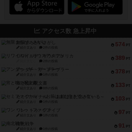
アクセス数 急上昇中
無限まちがいさがし
574
PT
紹介文あり
2件の投稿
リワイルド：サウスアメリカ
389
PT
紹介文なし
2件の投稿
アンダー・ザ・テーブラー
378
PT
紹介文あり
1件の投稿
宵と暁の呪文書
133
PT
紹介文あり
8件の投稿
セミファイナル ～お前はまだ生きている～
103
PT
紹介文あり
1件の投稿
ワン・トゥ・ファイブ
97
PT
紹介文あり
1件の投稿
南北戦争
91
PT
紹介文あり
1件の投稿