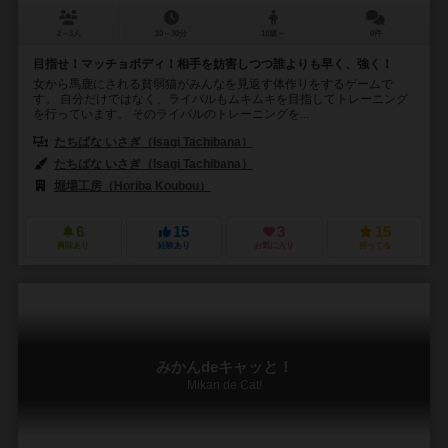
2～3人
10～30分
10歳～
0件
目指せ！マッチョボディ！相手を妨害しつつ誰よりも早く、強く！
女から馬鹿にされる貧弱猫がみんなを見返す体作りをするゲームで
す。 自分だけではなく、ライバルもムキムキを目指してトレーニング
を行っています。 そのライバルのトレーニングを...
たちばな いさぎ（Isagi Tachibana）
たちばな いさぎ（Isagi Tachibana）
堀場工房（Horiba Koubou）
6
15
3
15
興味あり
経験あり
お気に入り
持ってる
みかんdeキャッと！
Mikan de Cat!