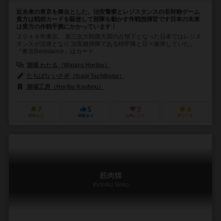
近未来の東京を舞台とした、治安警察とレジスタンスの非対称ゲーム
貴方は戦術カードを駆使して部隊を動かす作戦指揮官です日本の未来
は貴方の作戦手腕にかかっています！
２０４８年東京。 第三次大戦後大国の占領下となった日本ではレジス
タンスが活発となり 治安維持隊である特甲隊と日々衝突していた。
『東京Resistance』はカード...
堀場 わたる（Wataru Horiba）
たちばな いさぎ（Isagi Tachibana）
堀場工房（Horiba Koubou）
7
5
3
4
興味あり
経験あり
お気に入り
持ってる
筋肉猫
Kinniku Neko