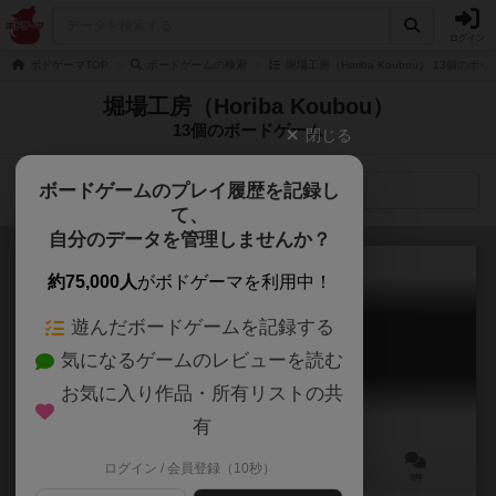
ログイン
ボドゲーマTOP
ボードゲームの検索
堀場工房（Horiba Koubou） 13個のボ
堀場工房（Horiba Koubou）
13個のボードゲーム
閉じる
ボードゲームのプレイ履歴を記録し
検索メニュー
て、
自分のデータを管理しませんか？
約75,000人
がボドゲーマを利用中！
遊んだボードゲームを記録する
パシフィック・ゴー
気になるゲームのレビューを読む
PACIFIC GO
お気に入り作品・所有リストの共
有
ログイン / 会員登録（10秒）
2人用
90～120分
12歳～
3件