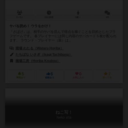
2～5人
10分前後
6歳～
1件
サバを読め！ ウラをかけ！
『さばげ』は、相手のサバを読んで得点を稼ぐことを目的としたブラ
フゲームです。 各プレイヤーには同じ内容のサバカード５枚が配られ
ます。 ラウンド・プレイヤー（親）は...
堀場 わたる（Wataru Horiba）
たちばな いさぎ（Isagi Tachibana）
堀場工房（Horiba Koubou）
5
6
0
7
興味あり
経験あり
お気に入り
持ってる
ねこ写！
Neko sha