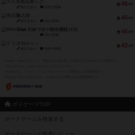
スカルキング
45
PT
紹介文あり
12件の投稿
海兵隊
45
PT
紹介文あり
1件の投稿
Bitter End ブタペスト救出作戦
45
PT
紹介文なし
1件の投稿
ドコジャン
42
PT
紹介文あり
10件の投稿
※Apple、Apple のロゴ は、米国および他の国々で登録されたApple Inc.の商標です。
※App Store は、Apple Inc.のサービスマークです。
※Android は、グーグル インコーポレイテッドの商標または登録商標です。
※Google Play とそのロゴは、Google Inc.の商標または登録商標です。
ボドゲーマTOP
ボードゲームを検索する
ボードゲームの新着レビュー