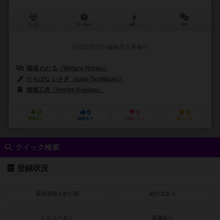
2～5人
10～30分
6歳～
0件
作品説明文の編集者を募集中
堀場 わたる（Wataru Horiba）
たちばな いさぎ（Isagi Tachibana）
堀場工房（Horiba Koubou）
0
0
0
5
興味あり
経験あり
お気に入り
持ってる
クイック検索
登録状況
最近登録された順
紹介文あり
レビューあり
画像あり