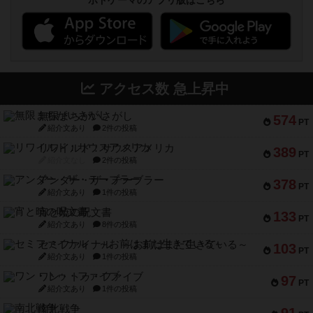
ボドゲーマのアプリ版はこちら
アクセス数 急上昇中
無限まちがいさがし
574
PT
紹介文あり
2件の投稿
リワイルド：サウスアメリカ
389
PT
紹介文なし
2件の投稿
アンダー・ザ・テーブラー
378
PT
紹介文あり
1件の投稿
宵と暁の呪文書
133
PT
紹介文あり
8件の投稿
セミファイナル ～お前はまだ生きている～
103
PT
紹介文あり
1件の投稿
ワン・トゥ・ファイブ
97
PT
紹介文あり
1件の投稿
南北戦争