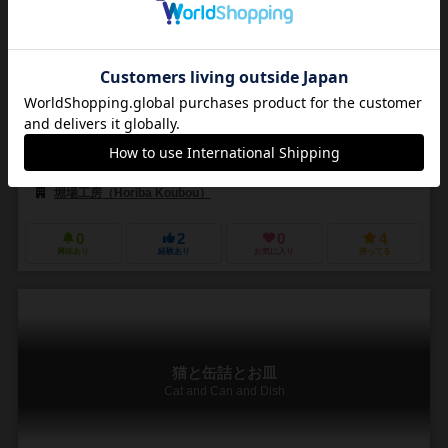
1～6人
5～20分
6歳～
3件
作品説明文の編集者を募集中
堀場 わたる（Wataru Horiba）
たちばな いさぎ（Isagi Tachibana）
堀場工房（Horiba Koubou）
0
2
0
4
興味あり
経験あり
お気に入り
持ってる
猫と缶詰とお皿
Cat and Can and Dish