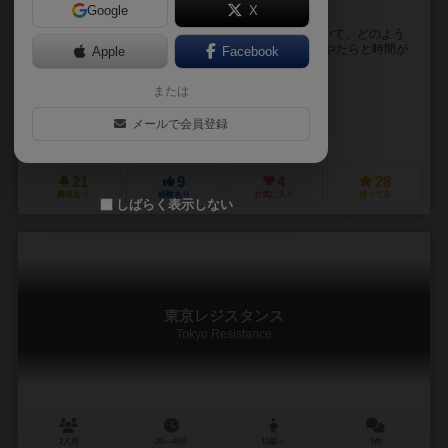
Google
X
２時間で体感する太平洋戦争
「ウォーゲーム」や「シミュレーションゲーム」と聞いて、どのよう
なイメージをもたれるでしょうか。 「面倒くさい」「やたらと時間が
Apple
Facebook
かかる」「ルールが多い」 どれも正解といえま...
または
堀場 わたる（Wataru Horiba）
中黒 靖（Yasushi Nakaguro）
メールで会員登録
堀場工房（Horiba Koubou）
21
9
4
28
興味あり
経験あり
お気に入り
持ってる
しばらく表示しない
東京レジスタンス
Tokyo Resistance
2人用
20～40分
13歳～
1件