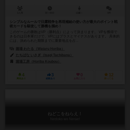
2人用
30～60分
12歳～
0件
シンプルなルールで日露戦争を再現補給の使い方が最大のポイント戦
術カードを駆使して勝機を掴め！
このゲームの勝敗はVP（勝利点）によって決まります。 VPを獲得で
きるのは日本軍だけで、VPにはプラスとマイナスがあります。 具体的
には、決められた期限までに重要地点を占...
堀場 わたる（Wataru Horiba）
たちばな いさぎ（Isagi Tachibana）
堀場工房（Horiba Koubou）
4
3
0
12
興味あり
経験あり
お気に入り
持ってる
ねどこをねらえ！
Nedoko wo Nerae!