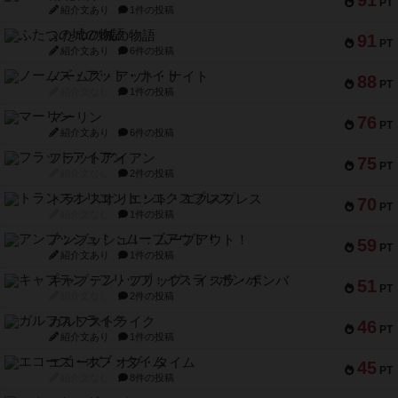
91
PT
紹介文あり
1件の投稿
ふたつの城の物語
91
PT
紹介文あり
6件の投稿
ノームズ・アット・ナイト
88
PT
紹介文なし
1件の投稿
マーリン
76
PT
紹介文あり
6件の投稿
フラットアイアン
75
PT
紹介文なし
2件の投稿
トランスオリエント・エクスプレス
70
PT
紹介文なし
1件の投稿
アンブッシュ！：ムーブアウト！
59
PT
紹介文あり
1件の投稿
キャプテン・フリップ：イスラ・ボンバ
51
PT
紹介文なし
2件の投稿
ガルフストライク
46
PT
紹介文あり
1件の投稿
エコーズ・オブ・タイム
45
PT
紹介文なし
8件の投稿