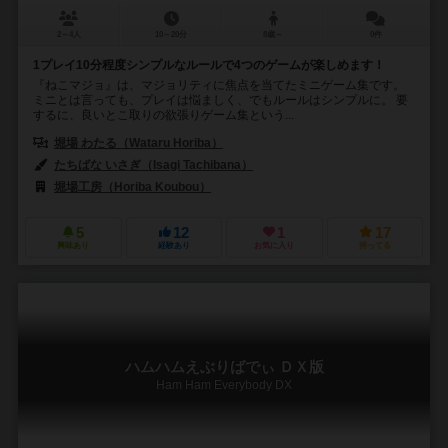
2～4人
10～20分
8歳～
0件
1プレイ10分程度シンプルなルールで4つのゲームが楽しめます！
『ねこマジョ』は、マジョリティに焦点を当てたミニゲーム集です。
ミニとは言っても、プレイは悩ましく、でもルールはシンプルに。 要
するに、良いとこ取りの欲張りゲーム集という...
堀場 わたる（Wataru Horiba）
たちばな いさぎ（Isagi Tachibana）
堀場工房（Horiba Koubou）
5
12
1
17
興味あり
経験あり
お気に入り
持ってる
ハムハムえぶりばでぃ ＤＸ版
Ham Ham Everybody DX