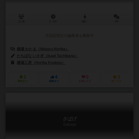
2人用
2～5分
6歳～
0件
作品説明文の編集者を募集中
堀場 わたる（Wataru Horiba）
たちばな いさぎ（Isagi Tachibana）
堀場工房（Horiba Koubou）
1
4
0
3
興味あり
経験あり
お気に入り
持ってる
さばげ
Sabage