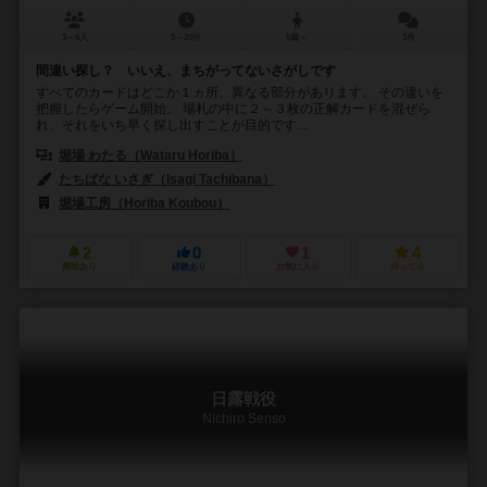
3～6人
5～20分
5歳～
1件
間違い探し？ いいえ、まちがってないさがしです
すべてのカードはどこか１ヵ所、異なる部分があります。 その違いを
把握したらゲーム開始。 場札の中に２～３枚の正解カードを混ぜら
れ、それをいち早く探し出すことが目的です...
堀場 わたる（Wataru Horiba）
たちばな いさぎ（Isagi Tachibana）
堀場工房（Horiba Koubou）
2
0
1
4
興味あり
経験あり
お気に入り
持ってる
日露戦役
Nichiro Senso