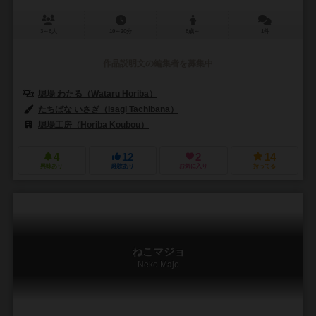
3～6人
10～20分
8歳～
1件
作品説明文の編集者を募集中
堀場 わたる（Wataru Horiba）
たちばな いさぎ（Isagi Tachibana）
堀場工房（Horiba Koubou）
4
12
2
14
興味あり
経験あり
お気に入り
持ってる
ねこマジョ
Neko Majo