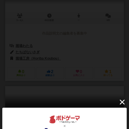
3～4人
60分前後
ー
0件
作品説明文の編集者を募集中
堀場わたる
たちばないさぎ
堀場工房（Horiba Koubou）
0
2
0
1
興味あり
経験あり
お気に入り
持ってる
ねこかん
Nekokan