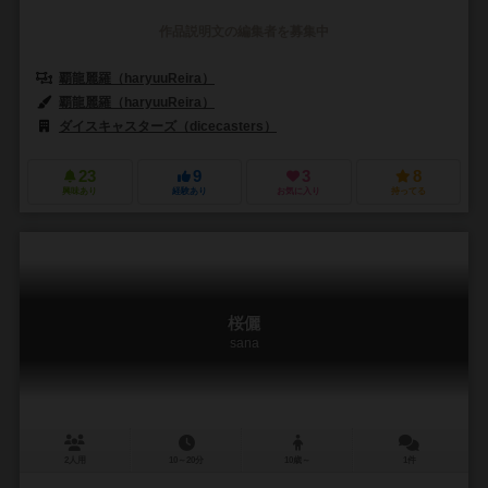
作品説明文の編集者を募集中
覇龍麗羅（haryuuReira）
覇龍麗羅（haryuuReira）
ダイスキャスターズ（dicecasters）
23
9
3
8
興味あり
経験あり
お気に入り
持ってる
桜儷
sana
2人用
10～20分
10歳～
1件