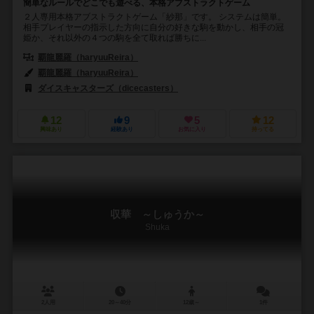
簡単なルールでどこでも遊べる、本格アブストラクトゲーム
２人専用本格アブストラクトゲーム「紗那」です。 システムは簡単。
相手プレイヤーの指示した方向に自分の好きな駒を動かし、相手の冠
姫か、それ以外の４つの駒を全て取れば勝ちに...
覇龍麗羅（haryuuReira）
覇龍麗羅（haryuuReira）
ダイスキャスターズ（dicecasters）
12
9
5
12
興味あり
経験あり
お気に入り
持ってる
収華 ～しゅうか～
Shuka
2人用
20～40分
12歳～
1件