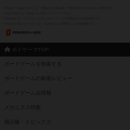
※Apple、Apple のロゴ は、米国および他の国々で登録されたApple Inc.の商標です。
※App Store は、Apple Inc.のサービスマークです。
※Android は、グーグル インコーポレイテッドの商標または登録商標です。
※Google Play とそのロゴは、Google Inc.の商標または登録商標です。
ボドゲーマTOP
ボードゲームを検索する
ボードゲームの新着レビュー
ボードゲーム会情報
メカニクス特集
掲示板・トピックス