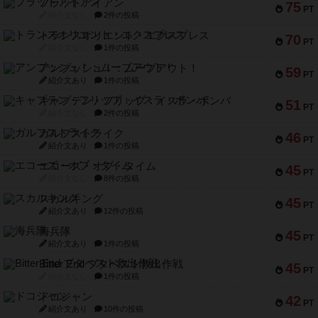
フラットアイアン
75
PT
紹介文なし
2件の投稿
トランスオリエント・エクスプレス
70
PT
紹介文なし
1件の投稿
アンブッシュ！：ムーブアウト！
59
PT
紹介文あり
1件の投稿
キャプテン・フリップ：イスラ・ボンバ
51
PT
紹介文なし
2件の投稿
ガルフストライク
46
PT
紹介文あり
1件の投稿
エコーズ・オブ・タイム
45
PT
紹介文なし
8件の投稿
スカルキング
45
PT
紹介文あり
12件の投稿
海兵隊
45
PT
紹介文あり
1件の投稿
Bitter End ブタペスト救出作戦
45
PT
紹介文なし
1件の投稿
ドコジャン
42
PT
紹介文あり
10件の投稿