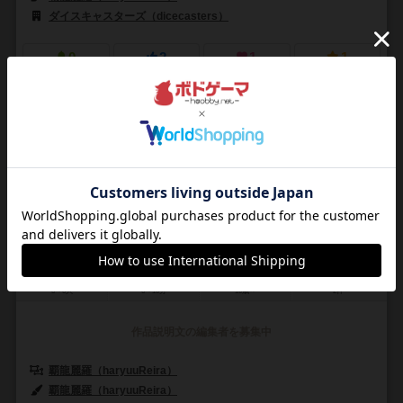
ダイスキャスターズ（dicecasters）
0
2
1
1
興味あり
経験あり
お気に入り
持ってる
煌猫
Kiraneko
3～5人
5～10分
10歳～
2件
作品説明文の編集者を募集中
覇龍麗羅（haryuuReira）
覇龍麗羅（haryuuReira）