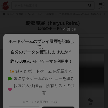
ログイン
ボドゲーマTOP
ボードゲームの検索
覇龍麗羅（haryuuReira） 16個のボード
覇龍麗羅（haryuuReira）
16個のボードゲーム
閉じる
ボードゲームのプレイ履歴を記録し
検索メニュー
て、
自分のデータを管理しませんか？
約75,000人
がボドゲーマを利用中！
遊んだボードゲームを記録する
錐転
気になるゲームのレビューを読む
Suiten
お気に入り作品・所有リストの共
有
ログイン / 会員登録（10秒）
2人用
10～20分
12歳～
2件