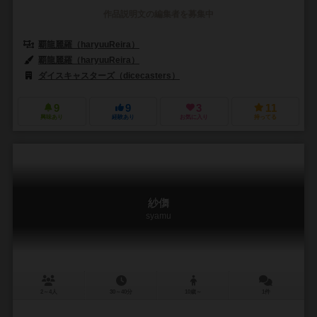
作品説明文の編集者を募集中
覇龍麗羅（haryuuReira）
覇龍麗羅（haryuuReira）
ダイスキャスターズ（dicecasters）
9
9
3
11
興味あり
経験あり
お気に入り
持ってる
紗儛
syamu
2～4人
30～40分
10歳～
1件