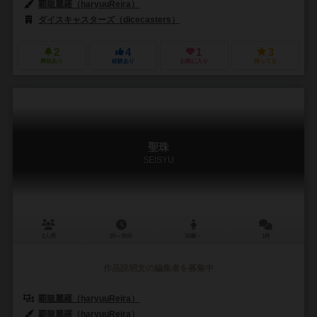
覇龍麗羅（haryuuReira）
ダイスキャスターズ（dicecasters）
2
4
1
3
興味あり
経験あり
お気に入り
持ってる
聖珠
SEISYU
2人用
20～30分
10歳～
1件
作品説明文の編集者を募集中
覇龍麗羅（haryuuReira）
覇龍麗羅（haryuuReira）