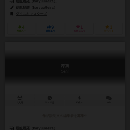
覇龍麗羅（haryuuReira）
覇龍麗羅（haryuuReira）
ダイスキャスターズ
4
9
1
3
興味あり
経験あり
お気に入り
持ってる
荐离
Senri
2人用
10～15分
10歳～
0件
作品説明文の編集者を募集中
覇龍麗羅（haryuuReira）