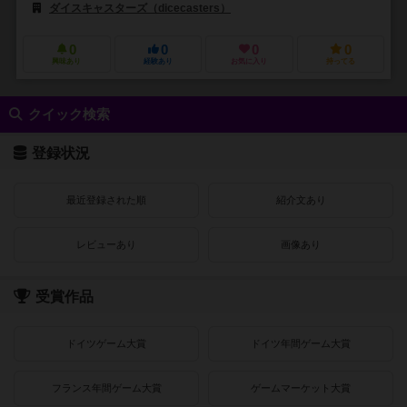
ダイスキャスターズ（dicecasters）
0
0
0
0
興味あり
経験あり
お気に入り
持ってる
クイック検索
登録状況
最近登録された順
紹介文あり
レビューあり
画像あり
受賞作品
ドイツゲーム大賞
ドイツ年間ゲーム大賞
フランス年間ゲーム大賞
ゲームマーケット大賞