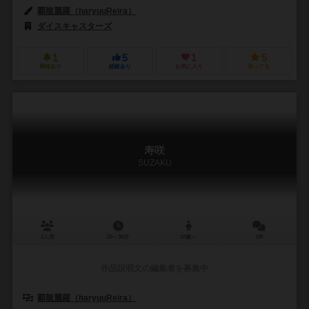
覇龍麗羅（haryuuReira）
ダイスキャスターズ
1
5
1
5
興味あり
経験あり
お気に入り
持ってる
寿咲
SUZAKU
2人用
20～30分
10歳～
1件
作品説明文の編集者を募集中
覇龍麗羅（haryuuReira）