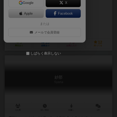
Google
X
作品説明文の編集者を募集中
Apple
Facebook
覇龍麗羅（haryuuReira）
または
覇龍麗羅（haryuuReira）
ダイスキャスターズ（dicecasters）
メールで会員登録
9
15
5
12
興味あり
経験あり
お気に入り
持ってる
しばらく表示しない
紗那
Syana
2人用
10～30分
10歳～
1件