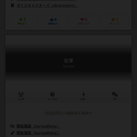
ダイスキャスターズ（dicecasters）
3
4
0
3
興味あり
経験あり
お気に入り
持ってる
双潭
Soutan
2人用
10～15分
10歳～
0件
作品説明文の編集者を募集中
覇龍麗羅（haryuuReira）
覇龍麗羅（haryuuReira）