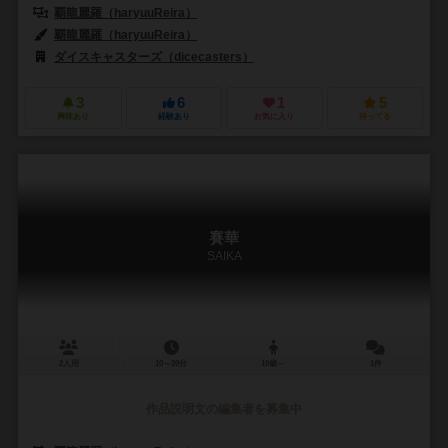
覇龍麗羅（haryuuReira）
覇龍麗羅（haryuuReira）
ダイスキャスターズ（dicecasters）
3
6
1
5
興味あり
経験あり
お気に入り
持ってる
賽華
SAIKA
2人用
10～20分
10歳～
1件
作品説明文の編集者を募集中