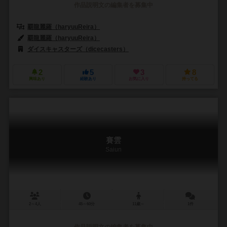
作品説明文の編集者を募集中
覇龍麗羅（haryuuReira）
覇龍麗羅（haryuuReira）
ダイスキャスターズ（dicecasters）
2
5
3
8
興味あり
経験あり
お気に入り
持ってる
賽雲
Saiun
2～4人
45～60分
11歳～
1件
作品説明文の編集者を募集中