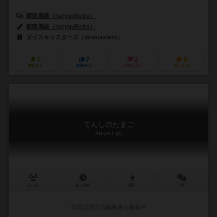
覇龍麗羅（haryuuReira）
覇龍麗羅（haryuuReira）
ダイスキャスターズ（dicecasters）
7
7
2
8
興味あり
経験あり
お気に入り
持ってる
てんしのたまご
Angel Egg
3～4人
15～20分
8歳～
1件
作品説明文の編集者を募集中