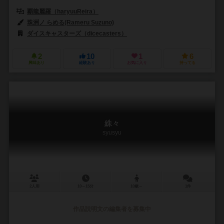
覇龍麗羅（haryuuReira）
珠洲ノ らめる(Rameru Suzuno)
ダイスキャスターズ（dicecasters）
2
10
1
6
興味あり
経験あり
お気に入り
持ってる
絑々
syusyu
2人用
10～15分
10歳～
1件
作品説明文の編集者を募集中