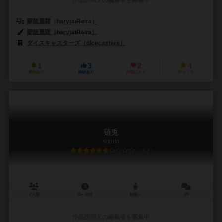
覇龍麗羅（haryuuReira）
覇龍麗羅（haryuuReira）
ダイスキャスターズ（dicecasters）
1
3
2
4
興味あり
経験あり
お気に入り
持ってる
薙兎
soruto
6.2
2人用
15～30分
10歳～
1件
作品説明文の編集者を募集中