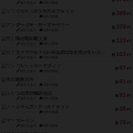
PT
紹介文あり
2件の投稿
リワイルド：サウスアメリカ
389
PT
紹介文なし
2件の投稿
アンダー・ザ・テーブラー
378
PT
紹介文あり
1件の投稿
宵と暁の呪文書
133
PT
紹介文あり
8件の投稿
セミファイナル ～お前はまだ生きている～
103
PT
紹介文あり
1件の投稿
ワン・トゥ・ファイブ
97
PT
紹介文あり
1件の投稿
南北戦争
91
PT
紹介文あり
1件の投稿
ふたつの城の物語
91
PT
紹介文あり
6件の投稿
ノームズ・アット・ナイト
88
PT
紹介文なし
1件の投稿
マーリン
76
PT
紹介文あり
6件の投稿