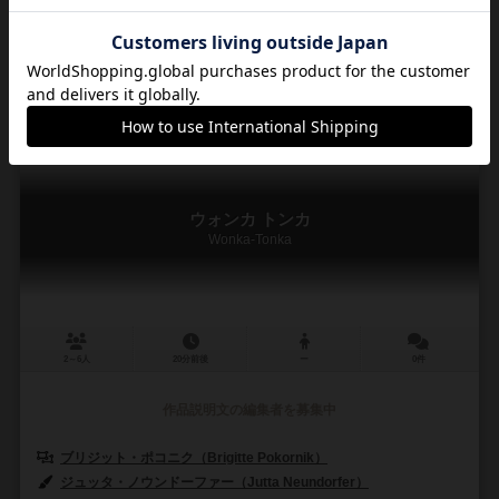
ジェコ（DJECO）
1
0
0
0
興味あり
経験あり
お気に入り
持ってる
ウォンカ トンカ
Wonka-Tonka
2～6人
20分前後
ー
0件
作品説明文の編集者を募集中
ブリジット・ポコニク（Brigitte Pokornik）
ジュッタ・ノウンドーファー（Jutta Neundorfer）