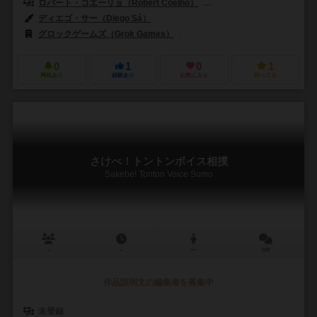
ロバート・コエーリョ（Robert Coelho）
ルイス・フランシスコ（Luis
ディエゴ・サー（Diego Sá）
グロックゲームズ（Grok Games）
マンダラ・ジョゴス（Mandala J
0
1
0
1
興味あり
経験あり
お気に入り
持ってる
さけべ！トントンボイス相撲
Sakebe! Tonton Voice Sumo
－
－
ー
0件
作品説明文の編集者を募集中
未登録