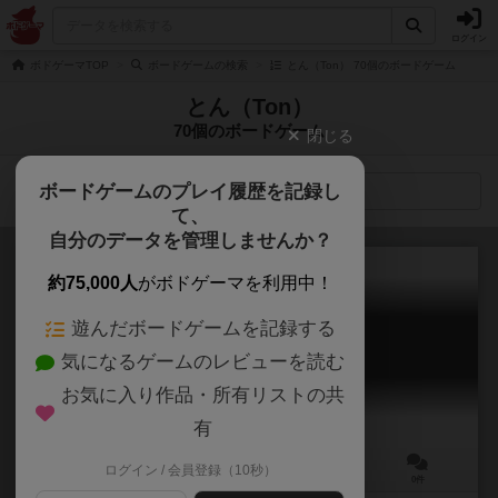
ログイン
ボドゲーマTOP
ボードゲームの検索
とん（Ton） 70個のボードゲーム
とん（Ton）
70個のボードゲーム
閉じる
ボードゲームのプレイ履歴を記録し
検索メニュー
て、
自分のデータを管理しませんか？
約75,000人
がボドゲーマを利用中！
遊んだボードゲームを記録する
トントン
気になるゲームのレビューを読む
Ton Ton
5.9
お気に入り作品・所有リストの共
有
ログイン / 会員登録（10秒）
3～5人
15～30分
8歳～
0件