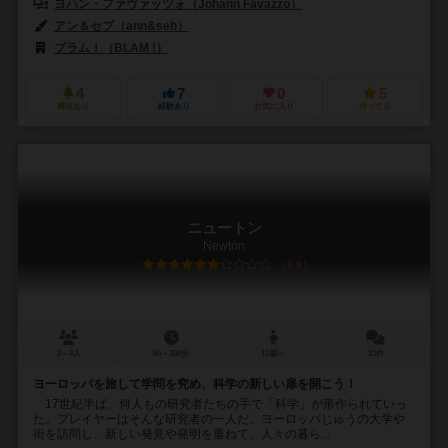
ヨハン・ファヴァッツォ（Johann Favazzo）
アン＆セブ（ann&seb）
ブラム！（BLAM !）
4
7
0
5
興味あり
経験あり
お気に入り
持ってる
ニュートン
Newton
6.8
2～4人
60～100分
12歳～
23件
ヨーロッパを旅して学問を究め、科学の新しい扉を開こう！
17世紀半ば、何人もの研究者たちの手で「科学」が形作られていっ
た。プレイヤーはそんな研究者の一人だ。ヨーロッパじゅうの大学や
街を訪問し、新しい発見や発明を重ねて、人々の暮ら...