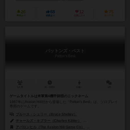
26
68
12
75
興味あり
経験あり
お気に入り
持ってる
パットンズ・ベスト
Patton's Best
1人用
30～120分
12歳～
1件
ゲームタイトルは米軍第4機甲師団のニックネーム
1987年にAvalon Hill社から登場した『Patton's Best』は、ソロプレイ
専用のゲームです。
ブルース・シェリー（Bruce Shelley）
チャールズ・キブラー（Charles Kibler）
ジョージ・I・パリッシュ・ジュニア
アバロンヒル（The Avalon Hill Game Co）
ホビージャパン（Hobby 