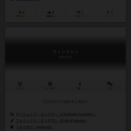
6
3
1
0
興味あり
経験あり
お気に入り
持ってる
ウィンストン
Winston
2～5人
15～25分
6歳～
1件
作品説明文の編集者を募集中
クリシュトフ・カンツラー（Christoph Cantzler）
アンヤ・レード（A
フェリックス・キンデラン（Felix Kindelan）
ヘルベチク（Helvetiq）