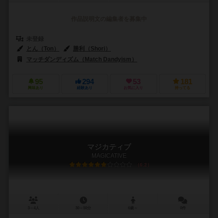
作品説明文の編集者を募集中
未登録
とん（Ton）
勝利（Shori）
マッチダンディズム（Match Dandyism）
95
294
53
181
興味あり
経験あり
お気に入り
持ってる
マジカティブ
MAGICATIVE
6.2
3～4人
30～50分
6歳～
0件