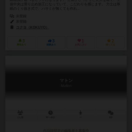
俵中央は滑り止め加工になっていて、こだわりを感じます。 力士は厚
紙のくり抜き式で、ハサミが無くても作れ...
未登録
未登録
コクヨ（KOKUYO）
3
3
1
2
興味あり
経験あり
お気に入り
持ってる
マトン
Mutton
2人用
30～40分
ー
0件
作品説明文の編集者を募集中