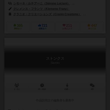
シモーネ・ルチアーニ（Simone Luciani）
ネストーレ・マンゴーネ（Ne
クレメンス・フランツ（Klemens Franz）
クラニオ・クリエーションズ（Cranio Creations）
CMONリミテッド（
365
721
211
447
興味あり
経験あり
お気に入り
持ってる
ストンクス
Stonks
2～5人
20～45分
12歳～
0件
作品説明文の編集者を募集中