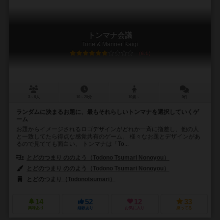
トンマナ会議
Tone & Manner Kaigi
6.1
3～6人
10～20分
10歳～
0件
ランダムに決まるお題に、最もそれらしいトンマナを選択していくゲ
ーム
お題からイメージされるロゴデザインがどれか一斉に指差し、他の人
と一致してたら得点な感覚共有のゲーム。 様々なお題とデザインがあ
るので見てても面白い。 トンマナは「To...
とどのつまり ののよう（Todono Tsumari Nonoyou）
とどのつまり ののよう（Todono Tsumari Nonoyou）
とどのつまり（Todonotsumari）
14
52
12
33
興味あり
経験あり
お気に入り
持ってる