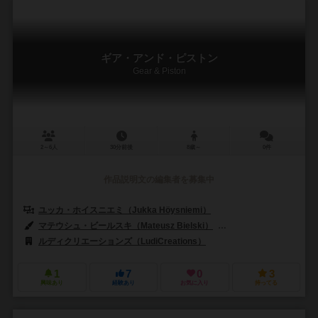
ギア・アンド・ピストン
Gear & Piston
2～6人
30分前後
8歳～
0件
作品説明文の編集者を募集中
ユッカ・ホイスニエミ（Jukka Höysniemi）
マテウシュ・ビールスキ（Mateusz Bielski）
ユッカ・ホイスニエミ（Ju
ルディクリエーションズ（LudiCreations）
1
7
0
3
興味あり
経験あり
お気に入り
持ってる