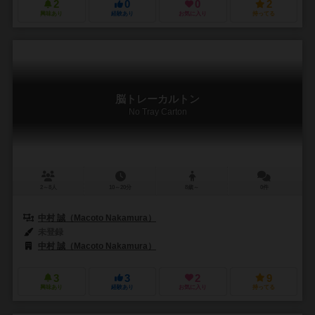
2
0
0
2
興味あり
経験あり
お気に入り
持ってる
脳トレーカルトン
No Tray Carton
2～8人
10～20分
8歳～
0件
中村 誠（Macoto Nakamura）
未登録
中村 誠（Macoto Nakamura）
3
3
2
9
興味あり
経験あり
お気に入り
持ってる