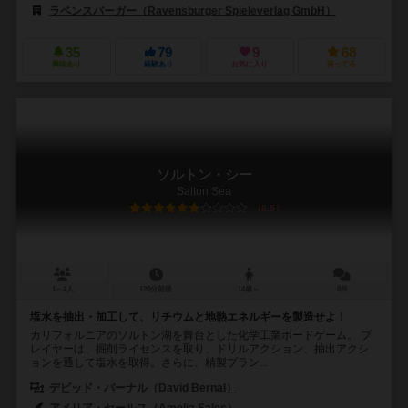
ラベンスバーガー（Ravensburger Spieleverlag GmbH）
35
79
9
68
興味あり
経験あり
お気に入り
持ってる
ソルトン・シー
Salton Sea
6.5
1～4人
120分前後
14歳～
8件
塩水を抽出・加工して、リチウムと地熱エネルギーを製造せよ！
カリフォルニアのソルトン湖を舞台とした化学工業ボードゲーム。 プ
レイヤーは、掘削ライセンスを取り、ドリルアクション、抽出アクシ
ョンを通して塩水を取得。さらに、精製プラン...
デビッド・バーナル（David Bernal）