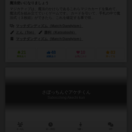
魔法使いになりましょう
マジカティブは、魔法のかけらであるこれらマジカカードを集めて、
魔法式を組み立てていくゲームです。 カードを引いて、手札の中で魔
法式（３枚組）ができたら、これを確定する事で得...
マッチダンディズム（Match Dandyism）
とん（Ton）
勝利（Katsutoshi）
マッチダンディズム（Match Dandyism）
21
48
10
83
興味あり
経験あり
お気に入り
持ってる
さぼっちんぐアケチくん
Sabocching Akechi kun
2～6人
10～20分
9歳～
0件