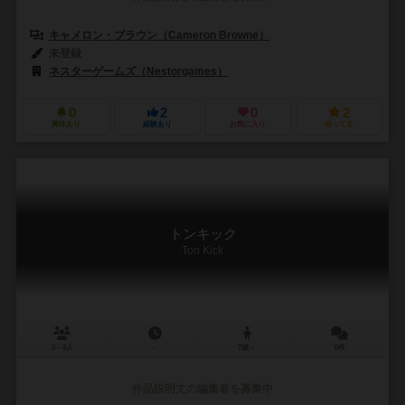
キャメロン・ブラウン（Cameron Browne）
未登録
ネスターゲームズ（Nestorgames）
0
2
0
2
興味あり
経験あり
お気に入り
持ってる
トンキック
Ton Kick
2～3人
－
7歳～
0件
作品説明文の編集者を募集中