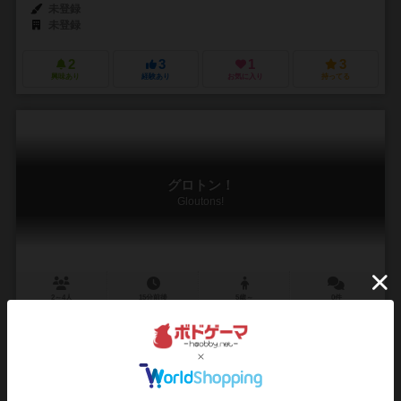
未登録
未登録
2
3
1
3
興味あり
経験あり
お気に入り
持ってる
グロトン！
Gloutons!
2～4人
15分前後
5歳～
0件
作品説明文の編集者を募集中
ヤニス・リディ（Yannis Lidy）
クレマン・ルフェーブル（Clément Lefevre）