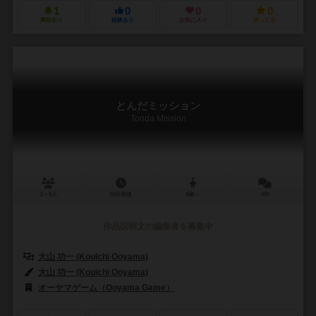
1
0
0
0
興味あり
経験あり
お気に入り
持ってる
とんだミッション
Tonda Mission
2～5人
15分前後
8歳～
0件
作品説明文の編集者を募集中
大山 功一 (Kouichi Ooyama)
大山 功一 (Kouichi Ooyama)
オーヤマゲーム（Ooyama Game）