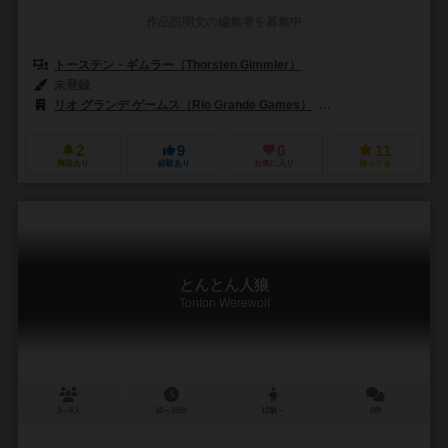
作品説明文の編集者を募集中
トーステン・ギムラー（Thorsten Gimmler）
未登録
リオ グランデ ゲームス（Rio Grande Games）
クイーンゲームズ（Qu
2
9
0
11
興味あり
経験あり
お気に入り
持ってる
とんとん人狼
Tonton Werewolf
3～6人
10～15分
12歳～
0件