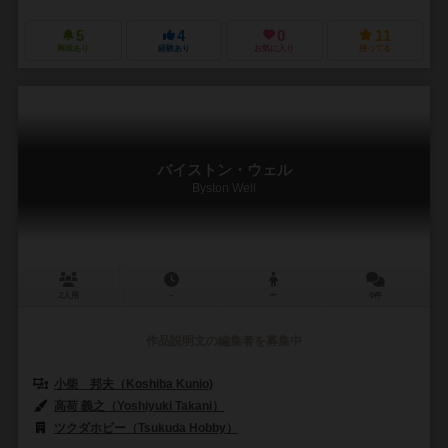
5
4
0
11
興味あり
経験あり
お気に入り
持ってる
バイストン・ウェル
Byston Well
2人用
－
ー
0件
作品説明文の編集者を募集中
小柴 邦夫（Koshiba Kunio)
高荷 義之（Yoshiyuki Takani）
ツクダホビー（Tsukuda Hobby）