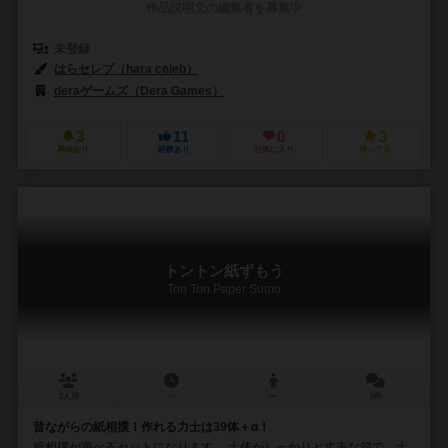
作品説明文の編集者を募集中
未登録
はらセレブ（hara celeb）
deraゲームズ（Dera Games）
3
11
0
3
興味あり
経験あり
お気に入り
持ってる
トントン紙ずもう
Ton Ton Paper Sumo
2人用
－
ー
0件
昔ながらの紙相撲！作れる力士は39体＋α！
紙相撲が遊べるセットになります。 土俵がしっかりと丈夫な箱で、土