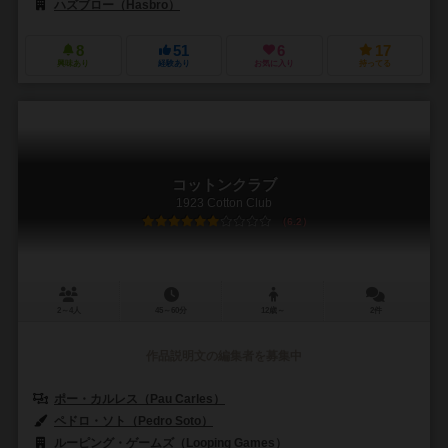
ハズブロー（Hasbro）
8
51
6
17
興味あり
経験あり
お気に入り
持ってる
コットンクラブ
1923 Cotton Club
6.2
2～4人
45～60分
12歳～
2件
作品説明文の編集者を募集中
ポー・カルレス（Pau Carles）
ペドロ・ソト（Pedro Soto）
ルーピング・ゲームズ（Looping Games）