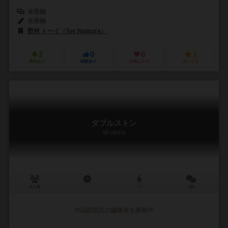
未登録
未登録
野村 トーイ（Toy Nomura）
2
0
0
1
興味あり
経験あり
お気に入り
持ってる
ダブルストン
W-stone
2人用
－
ー
0件
作品説明文の編集者を募集中