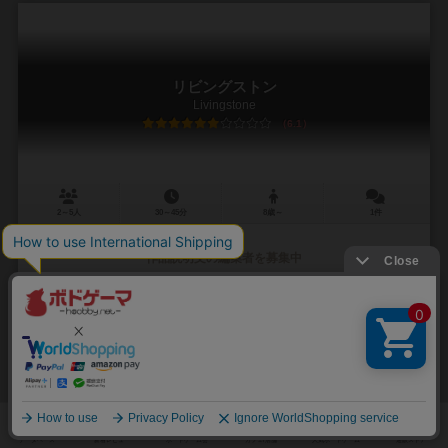
リビングストン
Livingstone
6.1
2～5人
30～45分
8歳～
1件
作品説明文の編集者を募集中
未登録
未登録
シュミット シュピール+フライツァイト（Schmidt Spiel + Freizeit）
2
29
2
13
興味あり
経験あり
お気に入り
持ってる