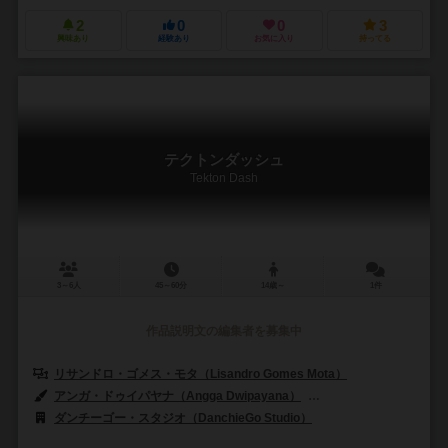
2
0
0
3
興味あり
経験あり
お気に入り
持ってる
テクトンダッシュ
Tekton Dash
3～6人
45～60分
14歳～
1件
作品説明文の編集者を募集中
リサンドロ・ゴメス・モタ（Lisandro Gomes Mota）
アンガ・ドゥイパヤナ（Angga Dwipayana）
アリ・ウィスヌ（Ari W
ダンチーゴー・スタジオ（DanchieGo Studio）