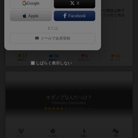
Google
X
朧ニンジャスタートリック海外版
マストフォロールールでカードを出しますが、トリックの勝敗は数字
の大きさのみを見ます。切り札は無し。同じ数字のカードが出た場合
Apple
Facebook
は後手番勝ちとなります。 トリックの勝者は場に...
または
長谷川 登鯉（Tori Hasegawa）
イアン・パロヴェル（Ian Parovel）
メールで会員登録
ハッピーバオバブ（Happy Baobab）
17
74
9
60
興味あり
経験あり
お気に入り
持ってる
しばらく表示しない
オダノブなんだっけ？
Odanobu Nandakke
5.8
3～7人
5～15分
10歳～
9件