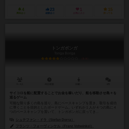
4
23
1
15
興味あり
経験あり
お気に入り
持ってる
トンガボンガ
Tonga Bonga
5.9
3～4人
45分前後
10歳～
4件
サイコロを船に配置することでお金を稼いだり、船を移動させ島々を
巡るゲーム
可能な限り多くの島を巡り、島にベースキャンプを置き、取引を成功
に導くことを目的としたボードゲーム。いずれか１人が４つの島に４
つのベースキャンプを置いて、トンガボンガに戻ってき...
シュテファン・ドラ（Stefan Dorra）
フランツ・フォーヴィンケル（Franz Vohwinkel）