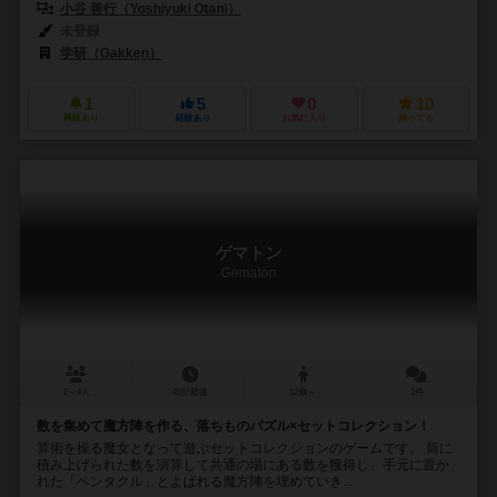
小谷 善行（Yoshiyuki Otani）
未登録
学研（Gakken）
1
5
0
10
興味あり
経験あり
お気に入り
持ってる
ゲマトン
Gematon
2～4人
45分前後
12歳～
1件
数を集めて魔方陣を作る、落ちものパズル×セットコレクション！
算術を操る魔女となって遊ぶセットコレクションのゲームです。 筒に
積み上げられた数を演算して共通の場にある数を獲得し、手元に置か
れた「ペンタクル」とよばれる魔方陣を埋めていき...