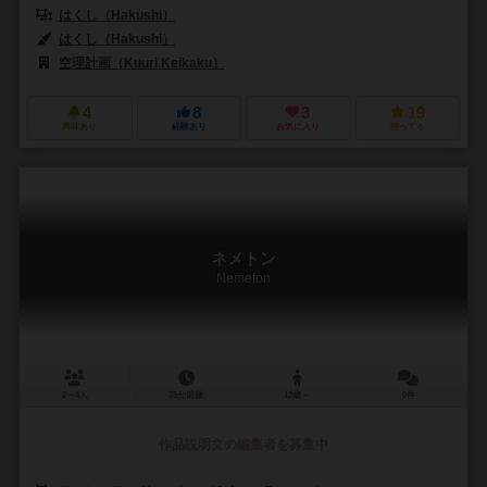
はくし（Hakushi）
はくし（Hakushi）
空理計画（Kuuri Keikaku）
4
8
3
19
興味あり
経験あり
お気に入り
持ってる
ネメトン
Nemeton
2～4人
75分前後
12歳～
0件
作品説明文の編集者を募集中