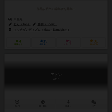
作品説明文の編集者を募集中
未登録
とん（Ton）
勝利（Shori）
マッチダンディズム（Match Dandyism）
4
15
2
31
興味あり
経験あり
お気に入り
持ってる
アトン
Aton
2人用
30～40分
10歳～
0件