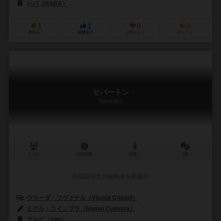
ハバ（HABA）
1
1
0
0
興味あり
経験あり
お気に入り
持ってる
セバートン
Severton
1～5人
90分前後
12歳～
0件
作品説明文の編集者を募集中
ヴラーダ・フヴァチル（Vlaada Chvátil）
ミゲル・コインブラ（Miguel Coimbra）
アルビ（Albi）
クラニオ・クリエーションズ（Cranio Creations）