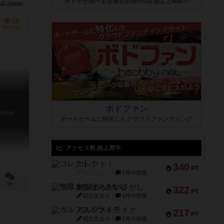
ボドゲが遊べる店舗を全国500店舗以上掲載中
tory Games）
15
持ってる
ボドファン
Cityfight: Modern Combat in the Urban Environment
ボードゲームに特化したクラウドファンディング
アクセス数 急上昇中
コレクト！
340
PT
紹介文なし
1件の投稿
0件
無限まちがいさがし
322
PT
紹介文あり
2件の投稿
ガルフストライク
217
PT
紹介文あり
1件の投稿