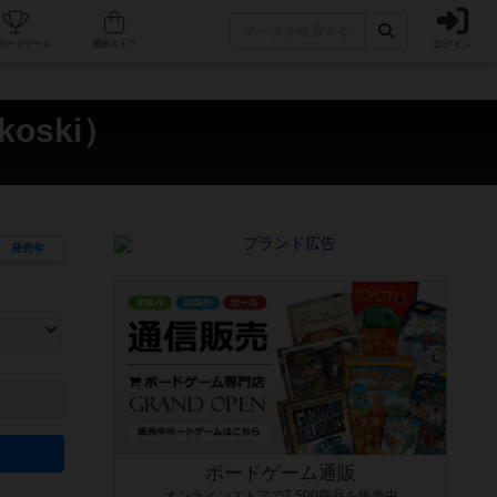
ログイン
カフェ/店舗
人気ボードゲーム
通販ストア
oski）
発売年
ます。マニュアルを読む時間や参加者へのルール説明時間は含まれていないため、初めて遊
できるよう、中世ファンタジー・クッキング・海賊同士の対決など、ゲームコンセプトを絞
にボードゲームに慣れている方向けの絞込機能です。例えば「ダイスロール」はランダム値
ボードゲーム通販
オンラインストアで7,500商品を販売中