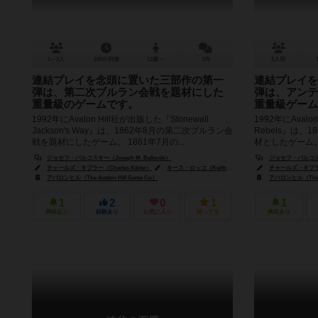
1～2人
180分前後
12歳～
1件
2人用
連結プレイを念頭に置いた三部作の第一
連結プレイを
弾は、第二次ブルラン会戦を題材にした
弾は、アンテ
重量級のゲームです。
重量級ゲーム
1992年にAvalon Hill社が出版した『Stonewall
1992年にAvalo
Jackson's Way』は、1862年8月の第二次ブルラン会
Rebels』は、
戦を題材にしたゲーム。 1861年7月の...
材としたゲーム。 
ジョセフ・バルコスキー（Joseph M. Balkoski）
ジョセフ・バルコスキー（
チャールズ・キブラー（Charles Kibler）
キース・ロッコ（Keith Rocco）
チャールズ・キブラー（C
アバロンヒル（The Avalon Hill Game Co）
アバロンヒル（The Av
1
2
0
1
1
興味あり
経験あり
お気に入り
持ってる
興味あり