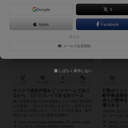
Google
X
Apple
Facebook
オペレーションタイフーン
または
Operation Typhoon: The German Assault on Moscow, 1941
The Kore
メールで会員登録
6.1
しばらく表示しない
2人用
240～1080分
12歳～
2件
1～2人
1
モスクワ侵攻作戦をビックゲームであり
行動ポイント
ながら、1日でプレイできる好ゲーム
鮮半島全域を
含んだ戦争を
第二次世界大戦の1941年晩秋にドイツ軍が雪が降る
場できる
のを警戒し、モスクワに対しタイフーン作戦を決行
した状況を再現します。プレイヤーの立場は、軍司
1950年に起き
令官に近いかなり広い範囲を指揮す...
す。ルール内に
スクを加えてい
ジョー・アンジョリージョ（Joe Angiolillo）
ジョセフ・バルコスキー（Joseph M. Balkoski）
ジョセフ・バルコスキー（
の戦いです。国連
レッドモンド・シモンセン（Redmond A. Simonsen）
ロザリア・バルダリ（Ro