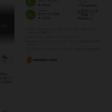
8
ウイングスパン
位
2006名
7 Wonders
9
世界の七不思議
位
1919名
3rd Fleet: Modern Naval Combat in the North Pacific, Caribbean, and Atlantic Oceans
※Apple、Apple のロゴ は、米国および他の国々で登録された
Apple Inc.の商標です。
※App Store は、Apple Inc.のサービスマークです。
※Android は、グーグル インコーポレイテッドの商標または登録商
標です。
※Google Play とそのロゴは、Google Inc.の商標または登録商標で
す。
1件
１
Fleet』
別に扱う３
トが削除さ