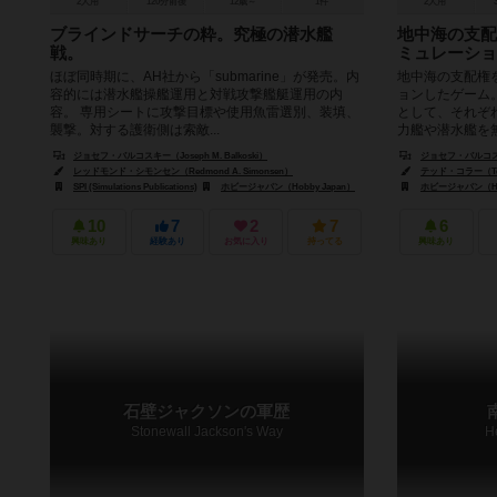
2人用
120分前後
12歳～
1件
2人用
ブラインドサーチの粋。究極の潜水艦
地中海の支配
戦。
ミュレーショ
ほぼ同時期に、AH社から「submarine」が発売。内
地中海の支配権
容的には潜水艦操艦運用と対戦攻撃艦艇運用の内
ョンしたゲーム
容。 専用シートに攻撃目標や使用魚雷選別、装填、
として、それぞ
襲撃。対する護衛側は索敵...
力艦や潜水艦を無
ジョセフ・バルコスキー（Joseph M. Balkoski）
ジョセフ・バルコスキー（
レッドモンド・シモンセン（Redmond A. Simonsen）
テッド・コラー（Ted 
SPI (Simulations Publications)
ホビージャパン（Hobby Japan）
ホビージャパン（Hob
10
7
2
7
6
興味あり
経験あり
お気に入り
持ってる
興味あり
石壁ジャクソンの軍歴
Stonewall Jackson's Way
H