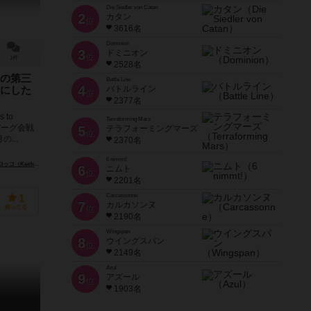
Die Siedler von Catan
2
カタン
位
3616名
Dominion
3
ドミニオン
位
1件
2528名
の第三
Battle Line
4
バトルライン
にした
位
2377名
 to
Terraforming Mars
スバーグ会戦
5
テラフォーミングマーズ
位
...
2370名
6 nimmt!
Keith Rocco）
6
ニムト
位
2201名
Carcassonne
1
7
カルカソンヌ
持ってる
位
2190名
Wingspan
8
ウイングスパン
位
2149名
Azul
9
アズール
位
1903名