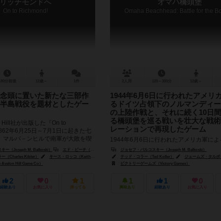
リッチモンドへ
オマハ橋頭堡
On to Richmond!
Omaha Beachhead: Battle for the B
180分前後
12歳～
1件
2人用
120～300分
12歳～
念頭に置いた新たな三部作
1944年6月6日に行われたアメリ
半島戦役を題材としたゲー
るドイツ占領下のノルマンディー
の上陸作戦と、それに続く10日
る橋頭堡を巡る戦いを壮大な戦術
n Hill社が出版した『On to
レーションで再現したゲーム
は1862年6月25日～7月1日に起きた七
、マルバ－ンヒルで南軍が大敗を喫
1944年6月6日に行われたアメリカ軍に
領下のノルマンディー海岸への上陸作戦
Joseph M. Balkoski）
エド・ビーチ（Ed Beach）
ジョセフ・バルコスキー（Joseph M. Balkoski）
続く10日間にわたる橋頭堡を巡る戦いを
harles Kibler）
キース・ロッコ（Keith Rocco）
テッド・コラー（Ted Koller）
ジェームズ・タルボット（Jam
シミュレーションで再現したゲ...
alon Hill Game Co）
ビクトリーゲームズ（Victory Games）
2
0
1
1
1
0
経験あり
お気に入り
持ってる
興味あり
経験あり
お気に入り