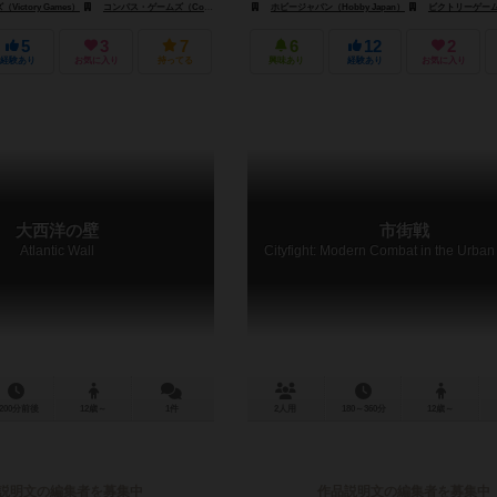
ictory Games）
コンパス・ゲームズ（Compass Games）
ホビージャパン（Hobby Japan）
ビクトリーゲームズ（Vic
5
3
7
6
12
2
経験あり
お気に入り
持ってる
興味あり
経験あり
お気に入り
大西洋の壁
市街戦
Atlantic Wall
1200分前後
12歳～
1件
2人用
180～360分
12歳～
説明文の編集者を募集中
作品説明文の編集者を募集中