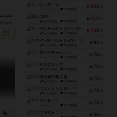
クルティボ
203
PT
紹介文なし
1件の投稿
Aドナルドソン（Stephen A. Donaldson）
1809
112
PT
紹介文あり
1件の投稿
by Japan）
ファースト・イン・フライト
108
PT
4
紹介文あり
3件の投稿
持ってる
モズビ－ズ・レイダ－ズ
94
PT
紹介文あり
1件の投稿
テンプテーション
79
PT
紹介文なし
2件の投稿
インドネシア
78
PT
紹介文あり
2件の投稿
宵と暁の呪文書
75
PT
紹介文あり
8件の投稿
リスボン・トラム 28
73
PT
紹介文あり
9件の投稿
アマナイト
73
PT
紹介文なし
1件の投稿
ブラヴェスト
66
PT