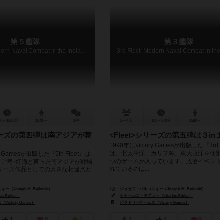
第５艦隊
第３艦隊
5th Fleet: Modern Naval Combat in the Indian Ocean
80～1200分
12歳～
1件
2～4人
180～540分
12歳～
シリーズの第四弾は南アジアが舞
<Fleet>シリーズの第五弾は３in
1990年にVictory Gamesが出版した『3rd 
は、北太平洋、カリブ海、東大西洋を個
ry Gamesが出版した『5th Fleet』は
つのゲームが入っています。政治イベン
シア湾~紅海と言った南アジアが戦場
れているのは...
リーズ作品としての大きな相違点と
Joseph M. Balkoski）
ジョセフ・バルコスキー（Joseph M. Balkoski）
Koller）
チャールズ・キブラー（Charles Kibler）
ictory Games）
ビクトリーゲームズ（Victory Games）