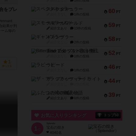
紹介文なし
1件の投稿
1件
スペクタキュラー
試合をプレ
60
PT
紹介文なし
1件の投稿
nnant
スモールワールド
59
PT
合結果が判
紹介文あり
13件の投稿
チーム毎の
ギャンブラー
58
PT
紹介文なし
2件の投稿
Bitter End ブタペスト救出作戦
52
PT
紹介文なし
1件の投稿
1
ラピード
46
持ってる
PT
紹介文なし
1件の投稿
ザ・フラッフィー・ライト
44
PT
紹介文なし
0件の投稿
ふたつの城の物語
39
PT
紹介文あり
6件の投稿
お気に入りランキング
トップ50
Splendor
1
宝石の煌き
位
4040名