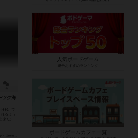
人気ボードゲーム
総合おすすめランキング
1件
ホーツク海
Fleet』で
されるよう
出来た)
ボードゲームカフェ一覧
es Talbot）