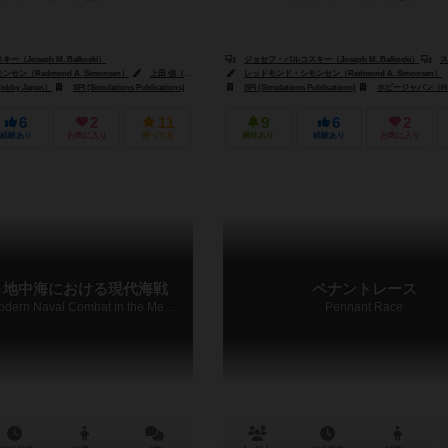
Joseph M. Balkoski）
ジョセフ・バルコスキー（Joseph M. Balkoski）
ステファン
ン（Redmond A. Simonsen）
上田 信（Shin Ueda）
レッドモンド・シモンセン（Redmond A. Simonsen）
by Japan）
SPI (Simulations Publications)
SPI (Simulations Publications)
ホビージャパン（Hob
6
2
11
9
6
2
経験あり
お気に入り
持ってる
興味あり
経験あり
お気に入り
：地中海における現代海戦
ペナントレース
Sixth Fleet: Modern Naval Combat in the Mediterranean
Pennant Race