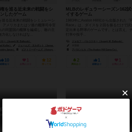
360分前後
12歳～
2件
1～12人
10分前後
12歳～
権を巡る近未来の戦闘をシ
MLBのレギュラーシーズン162
ンしたゲーム
イするゲーム
を巡る近未来の戦闘をシミュレーシ
1983年にAvalon Hill社から出版された『Pe
。 アメリカまたはソ連の艦隊司令官
Race』は、ダイスを２回を振るだけで試
れの同盟国の艦隊を編成し、敵の主
定出来る野球のゲームです。とは言え、
力化しなければな...
打率や投手...
Joseph M. Balkoski）
ジョセフ・バルコスキー（Joseph M. Balkoski）
Koller）
ジェームズ・タルボット（James Talbot）
未登録
by Japan）
ビクトリーゲームズ（Victory Games）
アバロンヒル（The Avalon Hill Game Co）
10
1
12
2
1
1
経験あり
お気に入り
持ってる
興味あり
経験あり
お気に入り
南軍がやって来る
ゲティスバ－グへの道
ere Come the Rebels
Roads to Gettysburg