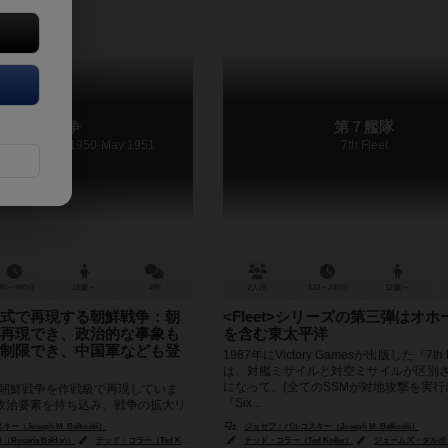
朝鮮戦争
第７艦隊
an War June 1950-May 1951
7th Fleet
80～960分
15歳～
4件
2人用
120～240分
12歳～
式で再現する朝鮮戦争：朝
<Fleet>シリーズの第三弾はオ
再現でき、政治的な事象も
を含む東太平洋
制限でき、中国軍なども登
1987年にVictory Gamesが出版した『7th 
は、対艦ミサイルと対空ミサイルが区別
になって、(全てのSSMが対地攻撃を実行
た朝鮮戦争を作戦級で再現していま
『Six...
政治要素を持ち込み、戦争の拡大リ
ます。 基本的に、北朝鮮軍と国連軍
Joseph M. Balkoski）
ジョセフ・バルコスキー（Joseph M. Balkoski）
軍の主力はアメ...
saria Baldari）
テッド・コラー（Ted Koller）
ジェームズ・タルボット（James Talbot）
テッド・コラー（Ted Koller）
ジェームズ・タルボット（Jam