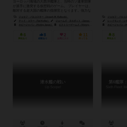
ヨーロッパ海域の大西洋艦隊と、当時のソ連軍部隊
が派手に激突する仮想戦のゲーム。 プレイヤーは、
敵対する超大国の艦隊の指揮官となります。強力な
航空母艦と護衛艦艇は、最新の...
ジョセフ・バルコスキー（Joseph M. Balkoski）
ジョセフ・バルコスキー（
テッド・コラー（Ted Koller）
ジェームズ・タルボット（James Talbot）
レッドモンド・シモンセ
ホビージャパン（Hobby Japan）
ビクトリーゲームズ（Victory Games）
ホビージャパン（Hob
6
8
2
11
8
興味あり
経験あり
お気に入り
持ってる
興味あり
潜水艦の戦い
第6艦隊
Up Scope!