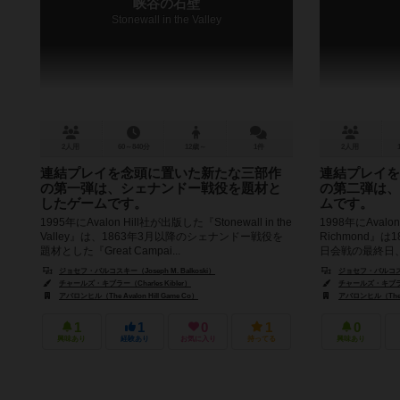
峡谷の石壁
Stonewall in the Valley
2人用
60～840分
12歳～
1件
2人用
連結プレイを念頭に置いた新たな三部作
連結プレイを
の第一弾は、シェナンドー戦役を題材と
の第二弾は、
したゲームです。
ムです。
1995年にAvalon Hill社が出版した『Stonewall in the
1998年にAvalo
Valley』は、1863年3月以降のシェナンドー戦役を
Richmond』
題材とした『Great Campai...
日会戦の最終日
するまで...
ジョセフ・バルコスキー（Joseph M. Balkoski）
ジョセフ・バルコスキー（
チャールズ・キブラー（Charles Kibler）
チャールズ・キブラー（C
アバロンヒル（The Avalon Hill Game Co）
アバロンヒル（The Av
1
1
0
1
0
興味あり
経験あり
お気に入り
持ってる
興味あり