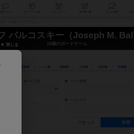
索
新着レビュー
ボードゲーム会
コミュニティ
掲示板一覧
koski） 18個のボードゲーム
 バルコスキー（Joseph M. Balk
18個のボードゲーム
閉じる
、
更新順
レート順
登録順
人気順
注目順
投稿数
ワード検索ができます。
検索できます。
プレイ対象人数に含まれるボードゲームを指定します。
目安となる所要時間を指定することができ
遊べる人数
プレイ時間
物などモチーフ・ストーリーを指定することができます。直感的にゲームシステムを理解
ゲーム性を構成するコアシステムです。主
バー
メカニクス
リセット