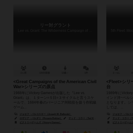
リー対グラント
Lee vs. Grant: The Wilderness Campaign of 1864
2人用
120分前後
12歳～
1件
2～4人
1
<Great Campaigns of the American Civil
<Fleet>
War>シリーズの原点
台
1988年にVictory Gamesが出版した『Lee vs.
1989年にVicto
Grant』は、１ターン=５日=３サイクルと言うスケ
インド洋~ペル
ールで、1684年春のバージニア州戦役を扱う作戦級
となります。シ
ゲーム...
しては、...
ジョセフ・バルコスキー（Joseph M. Balkoski）
ジョセフ・バルコスキー（
ロザリア・バルダリ（Rosaria Baldari）
テッド・コラー（Ted Koller）
テッド・コラー（Ted 
ビクトリーゲームズ（Victory Games）
ビクトリーゲームズ（V