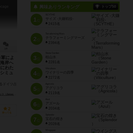
興味ありランキング
ocage
トップ50
SCYTHE
1
サイズ -大鎌戦役-
位
2415名
Terraforming Mars
2
テラフォーミングマーズ
位
2394名
1件
Stone Garden
3
枯山水
カ軍によ
位
2281名
海岸へ
間にわた
Viticulture
4
シミュ
ワイナリーの四季
位
2272名
よるドイツ占
Agricola
5
アグリコラ
と、それに
位
2119名
壮大な戦術
es Talbot）
Azul
6
アズール
位
2034名
2
持ってる
Splendor
7
宝石の煌き
位
2028名
Wingspan