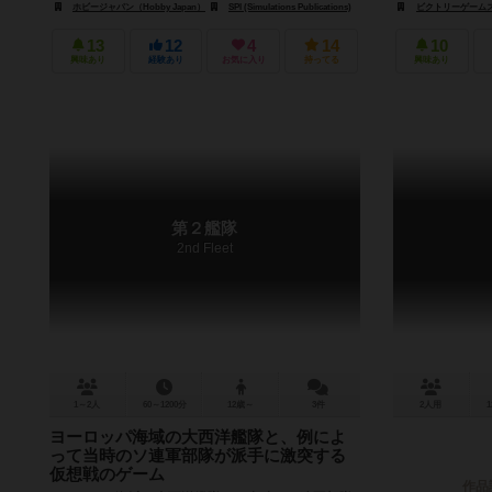
ホビージャパン（Hobby Japan）
SPI (Simulations Publications)
ビクトリーゲームズ（V
13
12
4
14
10
興味あり
経験あり
お気に入り
持ってる
興味あり
第２艦隊
2nd Fleet
1～2人
60～1200分
12歳～
3件
2人用
ヨーロッパ海域の大西洋艦隊と、例によ
って当時のソ連軍部隊が派手に激突する
仮想戦のゲーム
作品