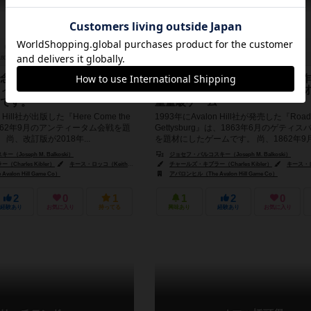
180分前後
12歳～
1件
2人用
180分前後
12歳～
念頭に置いた三部作の第二
連結プレイを念頭に置いた三部作
ィータム会戦を題材とした
弾は、ゲティスバーグ会戦を題材
です。
重量級ゲーム
n Hill社が出版した『Here Come the
1993年にAvalon Hill社が発売した『Roads
1862年9月のアンティータム会戦を題
Gettysburg』は、1863年6月のゲティ
尚、改訂版が2018年...
を題材にしたゲームです。 尚、1862年9月の
Joseph M. Balkoski）
ジョセフ・バルコスキー（Joseph M. Balkoski）
harles Kibler）
キース・ロッコ（Keith Rocco）
チャールズ・キブラー（Charles Kibler）
キース・ロッコ（
alon Hill Game Co）
アバロンヒル（The Avalon Hill Game Co）
2
0
1
1
2
0
経験あり
お気に入り
持ってる
興味あり
経験あり
お気に入り