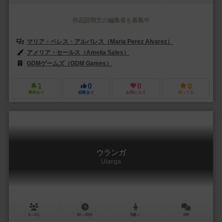
作品説明文の編集者を募集中
マリア・ペレス・アルバレス（Maria Perez Alvarez）
アメリア・セールス（Amelia Sales）
GDMゲームズ（GDM Games）
1
0
0
0
興味あり
経験あり
お気に入り
持ってる
ウランガ
Ulanga
2～4人
20～40分
8歳～
0件