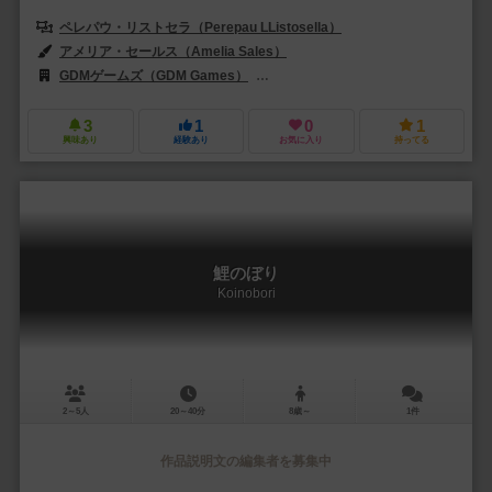
ペレパウ・リストセラ（Perepau LListosella）
アメリア・セールス（Amelia Sales）
GDMゲームズ（GDM Games）
モント・テイバー（Mont Tàber）
3
1
0
1
興味あり
経験あり
お気に入り
持ってる
鯉のぼり
Koinobori
2～5人
20～40分
8歳～
1件
作品説明文の編集者を募集中