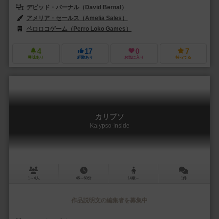
デビッド・バーナル（David Bernal）
アメリア・セールス（Amelia Sales）
ペロロコゲーム（Perro Loko Games）
4
17
0
7
興味あり
経験あり
お気に入り
持ってる
カリプソ
Kalypso-inside
1～4人
45～60分
14歳～
1件
作品説明文の編集者を募集中