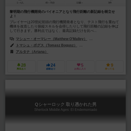
1～4人
45～75分
12歳～
3件
黎明期の飛行機開発のパイオニアとなり飛行距離の新記録を樹立せ
よ！
プレイヤーは20世紀初頭の飛行機開発者となり、テスト飛行を重ねて
機体を改造したり操縦スキルを会得したりして飛行距離の記録を伸ば
して行きます。勝利点ではなく、最高記録だけを比べ...
マシュー・オーマレー（Matthew O'Malley）
ベン・ロゼット（Ben R
トマシュ・ボグス（Tomasz Bogusz）
アメリア・セールス（Amelia 
アルタナ（Artana）
28
24
5
9
興味あり
経験あり
お気に入り
持ってる
Qシャーロック 取り憑かれた男
Sherlock Middle Ages: El Endemoniado