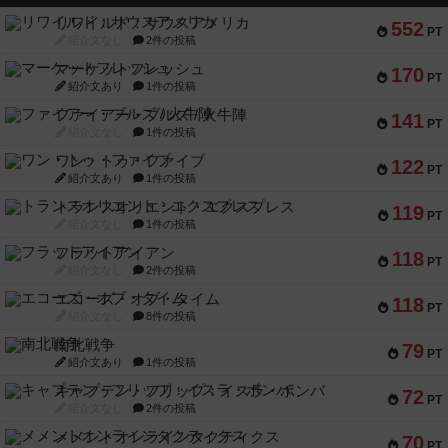
リワイルド：サウスアメリカ
552
PT
紹介文なし
2件の投稿
マーケットフレッシュ
170
PT
紹介文あり
1件の投稿
ファイアー・ブルズ / 火牛陣
141
PT
紹介文なし
1件の投稿
ワン・トゥ・ファイブ
122
PT
紹介文あり
1件の投稿
トランスオリエント・エクスプレス
119
PT
紹介文なし
1件の投稿
フラットアイアン
118
PT
紹介文なし
2件の投稿
エコーズ・オブ・タイム
118
PT
紹介文なし
8件の投稿
南北戦争
79
PT
紹介文あり
1件の投稿
キャプテン・フリップ：イスラ・ボンバ
72
PT
紹介文なし
2件の投稿
メメントオンラインタクティクス
70
PT