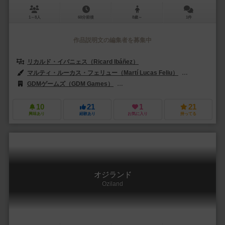
1～8人
60分前後
8歳～
1件
作品説明文の編集者を募集中
リカルド・イバニェス（Ricard Ibáñez）
マルティ・ルーカス・フェリュー（Martí Lucas Feliu）
アメリア・セー
GDMゲームズ（GDM Games）
アバッカスシュピール（ABACUSSP
10
21
1
21
興味あり
経験あり
お気に入り
持ってる
オジランド
Oziland