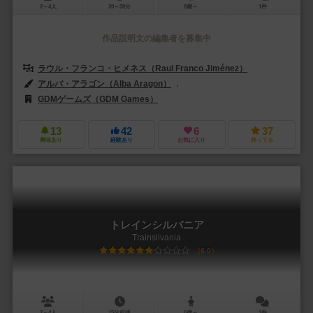
2～4人
20～30分
8歳～
1件
作品説明文の編集者を募集中
ラウル・フランコ・ヒメネス（Raul Franco Jiménez）
アルバ・アラゴン（Alba Aragon）
アメリア・セールス（Amelia Sa
GDMゲームズ（GDM Games）
13
42
6
37
興味あり
経験あり
お気に入り
持ってる
トレインシルバニア
Trainsilvania
6.0
2～4人
15分前後
6歳～
1件