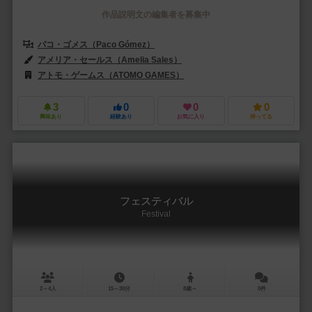
作品説明文の編集者を募集中
パコ・ゴメス（Paco Gómez）
アメリア・セールス（Amelia Sales）
アトモ・ゲームス（ATOMO GAMES）
3
0
0
0
興味あり
経験あり
お気に入り
持ってる
フェスティバル
Festival
2～4人
15～30分
8歳～
0件