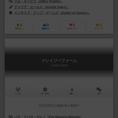
ジル・タービド（Gilles Turbide）
アメリア・セールス（Amelia Sales）
インサイド・アップ・ゲームズ（Inside Up Games）
8
0
0
0
興味あり
経験あり
お気に入り
持ってる
クレイジーファーム
Crazy Farm
2～5人
10～20分
5歳～
0件
作品説明文の編集者を募集中
パス・ナバロ・モレノ（Paz Navarro Moreno）