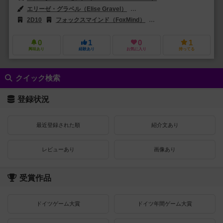
エリーゼ・グラベル（Elise Gravel）
アメリア・セールス（Amelia S
2D10
フォックスマインド（FoxMind）
ラボルディック（Labolu
0
1
0
1
興味あり
経験あり
お気に入り
持ってる
クイック検索
登録状況
最近登録された順
紹介文あり
レビューあり
画像あり
受賞作品
ドイツゲーム大賞
ドイツ年間ゲーム大賞