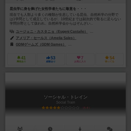
昆虫学に身を捧げた女性学者たちに敬意を・・・
現在でも人類より多くの種類が生息している昆虫、自然科学の分野で
は1学問として成立しているが、19世紀までは副次的で取るに足らない
学問分野として扱われ、自然科学会からはぞんざい...
ユージェニ・カスタニョ（Eugeni Castaño）
フェラン・レナリアス（Fe
アメリア・セールス（Amelia Sales）
GDMゲームズ（GDM Games）
モント・テイバー（Mont Tàber）
41
53
7
54
興味あり
経験あり
お気に入り
持ってる
ソーシャル・トレイン
Social Train
5.9