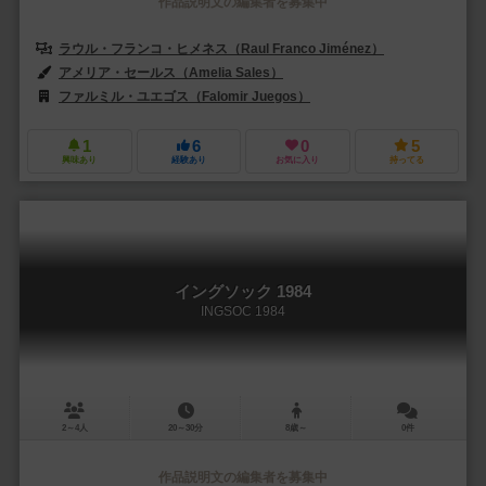
作品説明文の編集者を募集中
ラウル・フランコ・ヒメネス（Raul Franco Jiménez）
アメリア・セールス（Amelia Sales）
ファルミル・ユエゴス（Falomir Juegos）
1
6
0
5
興味あり
経験あり
お気に入り
持ってる
イングソック 1984
INGSOC 1984
2～4人
20～30分
8歳～
0件
作品説明文の編集者を募集中