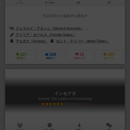
2～4人
45～80分
9歳～
6件
作品説明文の編集者を募集中
ジェラルド・アセンシ（Gerard Ascensi）
フェラン・レナリアス（Ferr
アメリア・セールス（Amelia Sales）
アルタナ（Artana）
モント・テイバー（Mont Tàber）
107
168
19
197
興味あり
経験あり
お気に入り
持ってる
インセクタ
Insecta: The Ladies of Entomology
6.2
2～4人
45～60分
10歳～
3件