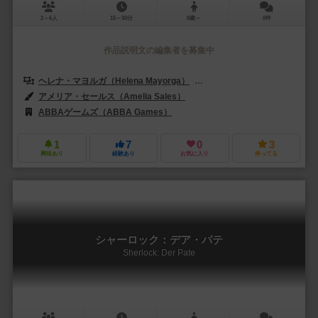
2～6人
15～30分
8歳～
0件
作品説明文の編集者を募集中
ヘレナ・マヨルガ（Helena Mayorga）
パブロ・カスティーリョ（Pablo
アメリア・セールス（Amelia Sales）
ABBAゲームズ（ABBA Games）
1
7
0
3
興味あり
経験あり
お気に入り
持ってる
シャーロック：デア・パテ
Sherlock: Der Pate