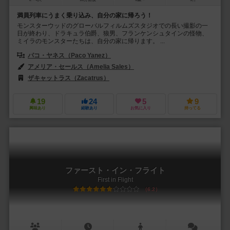
満員列車にうまく乗り込み、自分の家に帰ろう！
モンスターウッドのグローバルフィルムズスタジオでの長い撮影の一
日が終わり、ドラキュラ伯爵、狼男、フランケンシュタインの怪物、
ミイラのモンスターたちは、自分の家に帰ります。 ...
パコ・ヤネス（Paco Yanez）
アメリア・セールス（Amelia Sales）
ザキャットラス（Zacatrus）
19
24
5
9
興味あり
経験あり
お気に入り
持ってる
ファースト・イン・フライト
First in Flight
6.2