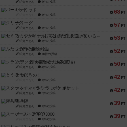
紹介文あり
4件の投稿
パーミッド
68
PT
紹介文なし
1件の投稿
クリーグ
57
PT
紹介文あり
1件の投稿
セミファイナル ～お前はまだ生きている～
53
PT
紹介文あり
1件の投稿
ふたつの街の物語
52
PT
紹介文あり
18件の投稿
クランク! ：冒険者たち（拡張）
50
PT
紹介文あり
4件の投稿
とうほうの！
42
PT
紹介文なし
1件の投稿
スターマイン・ラミー ポケット
42
PT
紹介文あり
2件の投稿
海兵隊
39
PT
紹介文あり
1件の投稿
スーパーストア3000
39
PT
紹介文なし
1件の投稿