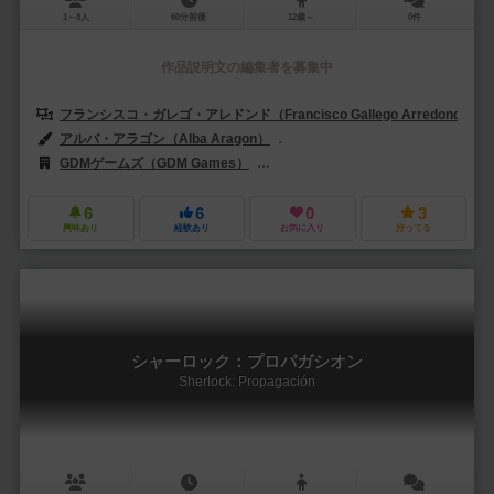
1～8人
60分前後
12歳～
0件
作品説明文の編集者を募集中
フランシスコ・ガレゴ・アレドンド（Francisco Gallego Arredondo）
アルバ・アラゴン（Alba Aragon）
アメリア・セールス（Amelia Sa
GDMゲームズ（GDM Games）
アバッカスシュピール（ABACUSSP
6
6
0
3
興味あり
経験あり
お気に入り
持ってる
シャーロック：プロパガシオン
Sherlock: Propagación