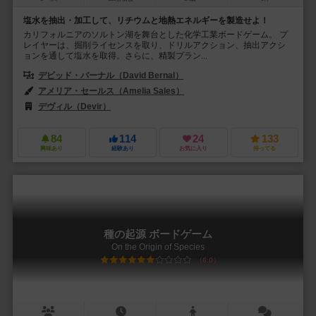
塩水を抽出・加工して、リチウムと地熱エネルギーを製造せよ！
カリフォルニアのソルトン湖を舞台とした化学工業ボードゲーム。 プ
レイヤーは、掘削ライセンスを取り、ドリルアクション、抽出アクシ
ョンを通して塩水を取得。さらに、精製プラン...
デビッド・バーナル（David Bernal）
アメリア・セールス（Amelia Sales）
デヴィル（Devir）
84
114
24
133
興味あり
経験あり
お気に入り
持ってる
種の起源 ボードゲーム
On the Origin of Species
6.0