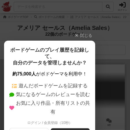
ログイン
ボドゲーマTOP
ボードゲームの検索
アメリア セールス（Amelia Sales） 2
アメリア セールス（Amelia Sales）
22個のボードゲーム
閉じる
ボードゲームのプレイ履歴を記録し
検索メニュー
て、
自分のデータを管理しませんか？
約75,000人
がボドゲーマを利用中！
遊んだボードゲームを記録する
オルロイ：プラハの天文時計
気になるゲームのレビューを読む
Orloj: The Prague Astronomical Clock
6.6
お気に入り作品・所有リストの共
有
ログイン / 会員登録（10秒）
1～4人
60～120分
14歳～
8件