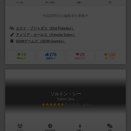
3～8人
30～40分
8歳～
7件
作品説明文の編集者を募集中
エロイ・プジャダス（Eloi Pujadas）
アメリア・セールス（Amelia Sales）
GDMゲームズ（GDM Games）
74
276
29
152
興味あり
経験あり
お気に入り
持ってる
ソルトン・シー
Salton Sea
6.5
1～4人
120分前後
14歳～
8件