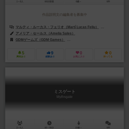
1～8人
60分前後
8歳～
0件
作品説明文の編集者を募集中
マルティ・ルーカス・フェリオ（Martí Lucas Feliu）
ジョセフ・イツキ
アメリア・セールス（Amelia Sales）
GDMゲームズ（GDM Games）
アバッカスシュピール（ABACUSSP
5
9
0
0
興味あり
経験あり
お気に入り
持ってる
ミスゲート
Mythsgate
2～6人
60～90分
10歳～
0件