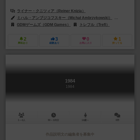
ライナー・クニツィア（Reiner Knizia）
ミハル・アンブジコフスキー（Michał Ambrzykowski）
アメリア・セ
GDMゲームズ（GDM Games）
トレフル（Trefl）
2
3
0
1
興味あり
経験あり
お気に入り
持ってる
1984
1984
1～4人
90～120分
14歳～
0件
作品説明文の編集者を募集中