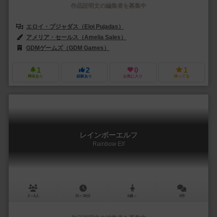
作品説明文の編集者を募集中
エロイ・プジャダス（Eloi Pujadas）
アメリア・セールス（Amelia Sales）
GDMゲームズ（GDM Games）
1
2
0
1
興味あり
経験あり
お気に入り
持ってる
レインボーエルフ
Rainbow Elf
2～6人
15～30分
6歳～
0件