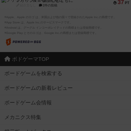
フリップ７：復讐心とともに
37
PT
紹介文なし
2件の投稿
※Apple、Apple のロゴ は、米国および他の国々で登録されたApple Inc.の商標です。
※App Store は、Apple Inc.のサービスマークです。
※Android は、グーグル インコーポレイテッドの商標または登録商標です。
※Google Play とそのロゴは、Google Inc.の商標または登録商標です。
ボドゲーマTOP
ボードゲームを検索する
ボードゲームの新着レビュー
ボードゲーム会情報
メカニクス特集