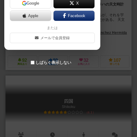
Google
X
黄道十二宮と十二暦の月、十二使徒の装飾を施したプラハの天文時計
を完成せよ！
プラハにある古代天文時計には、「時は容赦無く過ぎるが、それを宇
Apple
Facebook
宙天文学と精巧な芸術で超越する」という輝かしい歴史がある。 天文
盤と時計盤が重なった二重構造の中で針を動か...
または
アブラハム・サンチェス・エルミダ（Abraham Sanchez Hermida）
メールで会員登録
ヘスス・フエンテス（Jesús Fuentes）
アメリア・セールス（Amelia
ペロロコゲーム（Perro Loko Games）
92
89
32
107
しばらく表示しない
興味あり
経験あり
お気に入り
持ってる
四国
Shikoku
6.1