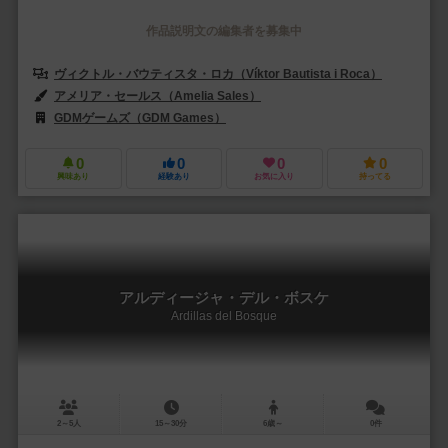
作品説明文の編集者を募集中
ヴィクトル・バウティスタ・ロカ（Víktor Bautista i Roca）
アメリア・セールス（Amelia Sales）
GDMゲームズ（GDM Games）
0
0
0
0
興味あり
経験あり
お気に入り
持ってる
アルディージャ・デル・ボスケ
Ardillas del Bosque
2～5人
15～30分
6歳～
0件