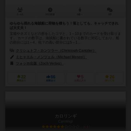
2～4人
30分前後
8歳～
0件
ゆらゆら揺れる海賊船に荷物を積もう！落としても、キャッチできれ
ば大丈夫！
宝箱やネズミなどの形をしたコマと、1～10までのカードを受け取りま
す。 カードの数字は、海賊船に書かれている数字に対応しており、船
の部分には1～4、柱？の高い部分には5～1...
クリシュトフ・カンツラー（Christoph Cantzler）
ミヒャエル・メンツェル（Michael Menzel）
ツォッホ出版（Zoch Verlag）
22
66
5
26
興味あり
経験あり
お気に入り
持ってる
カロリンギ
Carolingi
6.1