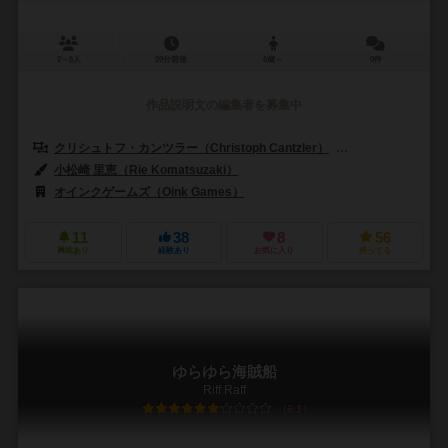
2～6人
20分前後
6歳～
0件
作品説明文の編集者を募集中
クリシュトフ・カンツラー（Christoph Cantzler）
アンヤ・レード（A
小松崎 里恵（Rie Komatsuzaki）
オインクゲームズ（Oink Games）
11
38
8
56
興味あり
経験あり
お気に入り
持ってる
ゆらゆら海賊船
Riff Raff
6.1