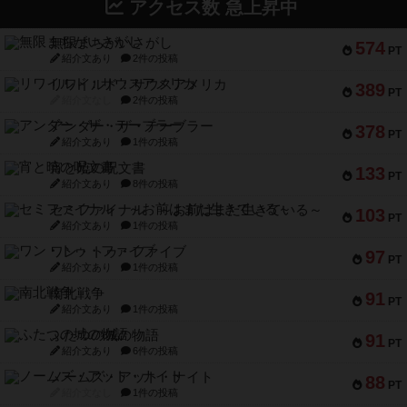
アクセス数 急上昇中
無限まちがいさがし
574
PT
紹介文あり
2件の投稿
リワイルド：サウスアメリカ
389
PT
紹介文なし
2件の投稿
アンダー・ザ・テーブラー
378
PT
紹介文あり
1件の投稿
宵と暁の呪文書
133
PT
紹介文あり
8件の投稿
セミファイナル ～お前はまだ生きている～
103
PT
紹介文あり
1件の投稿
ワン・トゥ・ファイブ
97
PT
紹介文あり
1件の投稿
南北戦争
91
PT
紹介文あり
1件の投稿
ふたつの城の物語
91
PT
紹介文あり
6件の投稿
ノームズ・アット・ナイト
88
PT
紹介文なし
1件の投稿