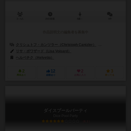
2～4人
20分前後
8歳～
0件
作品説明文の編集者を募集中
クリシュトフ・カンツラー（Christoph Cantzler）
アンヤ・レード（A
リサ・ボワザード（Lisa Voisard）
ヘルベチク（Helvetiq）
2
12
2
3
興味あり
経験あり
お気に入り
持ってる
ダイスプールパーティ
Dice Pool Party
6.1