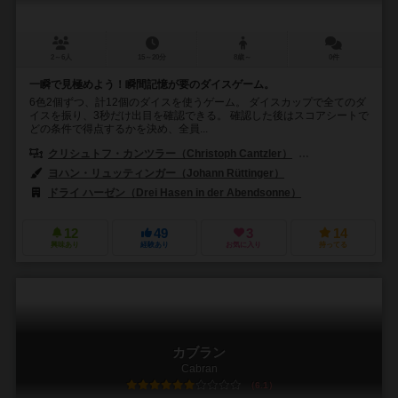
2～6人
15～20分
8歳～
0件
一瞬で見極めよう！瞬間記憶が要のダイスゲーム。
6色2個ずつ、計12個のダイスを使うゲーム。 ダイスカップで全てのダ
イスを振り、3秒だけ出目を確認できる。 確認した後はスコアシートで
どの条件で得点するかを決め、全員...
クリシュトフ・カンツラー（Christoph Cantzler）
トルシュテン・マロル
ヨハン・リュッティンガー（Johann Rüttinger）
ドライ ハーゼン（Drei Hasen in der Abendsonne）
12
49
3
14
興味あり
経験あり
お気に入り
持ってる
カブラン
Cabran
6.1