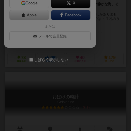
Google
X
そこに潜っているのはイルカかサメか？ イルカが泳ぐ静かな海、そ
れとも一番サメが多い海、どちらで勝つ？
このゲームの構成物はイルカカードとサメカード、2種しかありませ
Apple
Facebook
ん。 この2種のカードのみでゲームを行います。 手番では ・手札のう
ち１枚を自分の場に伏せる ・自分...
または
クリシュトフ・カンツラー（Christoph Cantzler）
アンヤ・レード（A
メールで会員登録
ロルフ・ヴォークト（Rolf Vogt）
ドライ マーギア シュピーレ（Drei Magier Spiele）
スワン・パンアジア（
73
290
40
179
しばらく表示しない
興味あり
経験あり
お気に入り
持ってる
おばけの時計
Geisteruhr
6.1