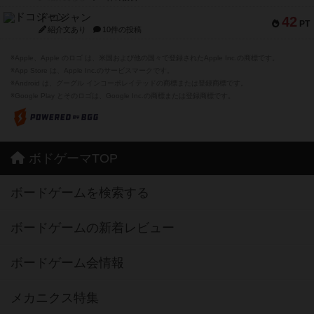
ドコジャン
42
PT
紹介文あり
10件の投稿
※Apple、Apple のロゴ は、米国および他の国々で登録されたApple Inc.の商標です。
※App Store は、Apple Inc.のサービスマークです。
※Android は、グーグル インコーポレイテッドの商標または登録商標です。
※Google Play とそのロゴは、Google Inc.の商標または登録商標です。
ボドゲーマTOP
ボードゲームを検索する
ボードゲームの新着レビュー
ボードゲーム会情報
メカニクス特集