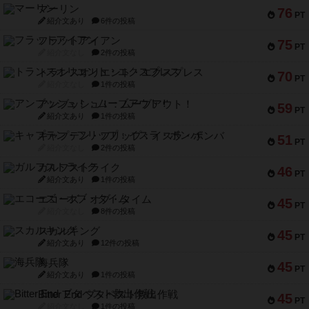
マーリン
76
PT
紹介文あり
6件の投稿
フラットアイアン
75
PT
紹介文なし
2件の投稿
トランスオリエント・エクスプレス
70
PT
紹介文なし
1件の投稿
アンブッシュ！：ムーブアウト！
59
PT
紹介文あり
1件の投稿
キャプテン・フリップ：イスラ・ボンバ
51
PT
紹介文なし
2件の投稿
ガルフストライク
46
PT
紹介文あり
1件の投稿
エコーズ・オブ・タイム
45
PT
紹介文なし
8件の投稿
スカルキング
45
PT
紹介文あり
12件の投稿
海兵隊
45
PT
紹介文あり
1件の投稿
Bitter End ブタペスト救出作戦
45
PT
紹介文なし
1件の投稿