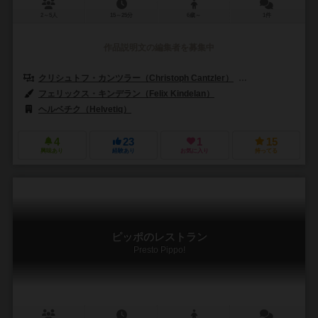
2～5人
15～25分
6歳～
1件
作品説明文の編集者を募集中
クリシュトフ・カンツラー（Christoph Cantzler）
アンヤ・レード（A
フェリックス・キンデラン（Felix Kindelan）
ヘルベチク（Helvetiq）
4
23
1
15
興味あり
経験あり
お気に入り
持ってる
ピッポのレストラン
Presto Pippo!