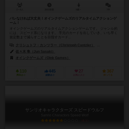
2～6人
20分前後
6歳～
7件
バレなければ大丈夫！オインクゲームズのリアルタイムアクションゲ
ーム！
オインクゲームズのリアルタイムアクションゲームです。 ジャンル的
には、スピード系になります。 手元のカードを出していき、いち早く
規定数まで減らすことを目指すカード...
クリシュトフ・カンツラー（Christoph Cantzler）
アンヤ・レード（A
佐々木 隼（Jun Sasaki）
オインクゲームズ（Oink Games）
110
445
27
367
興味あり
経験あり
お気に入り
持ってる
サンリオキャラクターズ スピードウルフ
Sanrio Charactors Speed Wolf
6.1