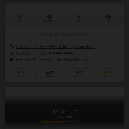
2～6人
60～180分
12歳～
1件
作品説明文の編集者を募集中
クリシュトフ・カンツラー（Christoph Cantzler）
セバスチャン・フロイ
ハラルド・リースケ（Harald Lieske）
シー・コーブ・ゲームズ（Sea Cove Games）
マタゴー（Matagot
15
22
3
23
興味あり
経験あり
お気に入り
持ってる
ダイスカップ
Dice Cup
6.0