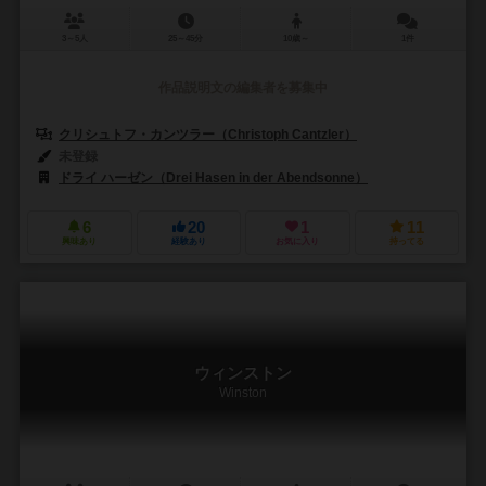
3～5人
25～45分
10歳～
1件
作品説明文の編集者を募集中
クリシュトフ・カンツラー（Christoph Cantzler）
未登録
ドライ ハーゼン（Drei Hasen in der Abendsonne）
6
20
1
11
興味あり
経験あり
お気に入り
持ってる
ウィンストン
Winston