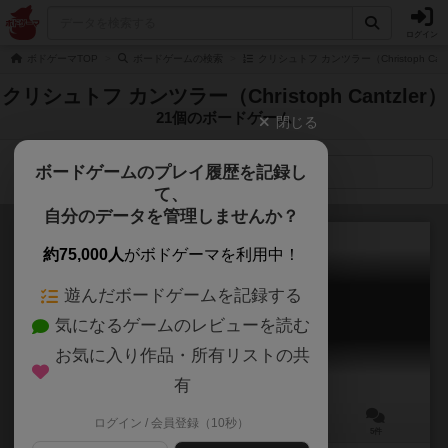
ログイン
ボドゲーマTOP
ボードゲームの検索
クリシュトフ カンツラー（Christoph Can
クリシュトフ カンツラー（Christoph Cantzler）
21個のボードゲーム
閉じる
ボードゲームのプレイ履歴を記録し
検索メニュー
て、
自分のデータを管理しませんか？
約75,000人
がボドゲーマを利用中！
遊んだボードゲームを記録する
サメ警報
気になるゲームのレビューを読む
Hai-Alarm!!!
6.0
お気に入り作品・所有リストの共
有
ログイン / 会員登録（10秒）
2～5人
45分前後
9歳～
5件