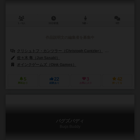
1～5人
15分前後
9歳～
0件
作品説明文の編集者を募集中
クリシュトフ・カンツラー（Christoph Cantzler）
アンヤ・レード（A
佐々木 隼（Jun Sasaki）
オインクゲームズ（Oink Games）
5
22
3
42
興味あり
経験あり
お気に入り
持ってる
バグズバディ
Bugs Buddy