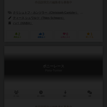
作品説明文の編集者を募集中
クリシュトフ・カンツラー（Christoph Cantzler）
アンヤ・レード（A
ティース シュワルツ（Thies Schwarz）
ハバ（HABA）
2
3
0
1
興味あり
経験あり
お気に入り
持ってる
ポニーレース
Pony-Turnier
2～4人
10～20分
6歳～
0件