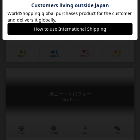
作品説明文の編集者を募集中
クリシュトフ・カンツラー（Christoph Cantzler）
アンヤ・レード（A
ダイナモ・リミテッド（Dynamo Limited）
キネティック（Kinetic
ラベンスバーガー（Ravensburger Spieleverlag GmbH）
2
1
1
2
興味あり
経験あり
お気に入り
持ってる
ポニー・トロフィー
Pony Pokal
2～4人
15分前後
4歳～
0件