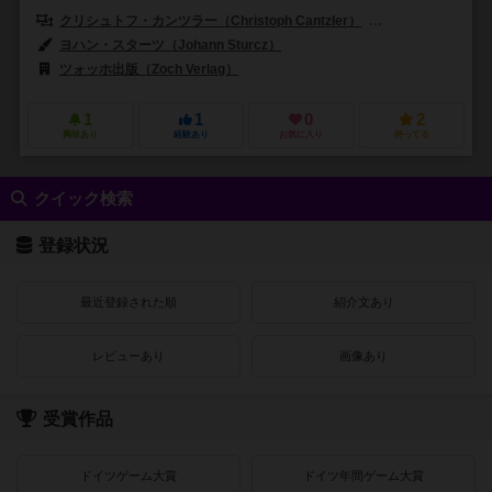
クリシュトフ・カンツラー（Christoph Cantzler）
アンヤ・レード（A
ヨハン・スターツ（Johann Sturcz）
ツォッホ出版（Zoch Verlag）
1
1
0
2
興味あり
経験あり
お気に入り
持ってる
クイック検索
登録状況
最近登録された順
紹介文あり
レビューあり
画像あり
受賞作品
ドイツゲーム大賞
ドイツ年間ゲーム大賞