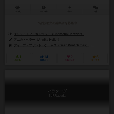
2～6人
10～20分
8歳～
0件
作品説明文の編集者を募集中
クリシュトフ・カンツラー（Christoph Cantzler）
アニカ・ヘラー（Annika Heller）
ディープ・プリント・ゲームズ（Deep Print Games）
999ゲームズ
1
14
2
6
興味あり
経験あり
お気に入り
持ってる
バラクーダ
BaRRacuda