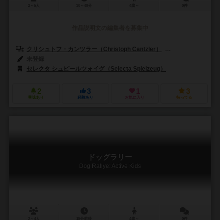
2～6人
30～40分
4歳～
0件
作品説明文の編集者を募集中
クリシュトフ・カンツラー（Christoph Cantzler）
トルシュテン・マロル
未登録
セレクタ シュピールツォイグ（Selecta Spielzeug）
2
3
1
3
興味あり
経験あり
お気に入り
持ってる
ドッグラリー
Dog Rallye: Active Kids
2～4人
15分前後
4歳～
0件