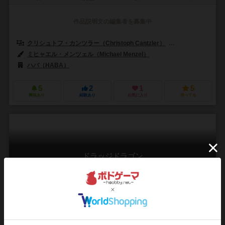
作品説明文の編集者を募集中
クリシュトフ・カンツラー（Christoph Cantzler）
アンヤ・レード（A
ミヒャエル・メンツェル（Michael Menzel）
ハバ（HABA）
5
2
1
5
興味あり
経験あり
お気に入り
持ってる
ドラッジドラゴン
Dragi Drache
2～4人
20分前後
4歳～
0件