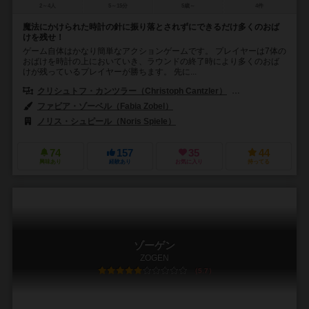
2～4人
5～15分
5歳～
4件
魔法にかけられた時計の針に振り落とされずにできるだけ多くのおば
けを残せ！
ゲーム自体はかなり簡単なアクションゲームです。 プレイヤーは7体の
おばけを時計の上においていき、ラウンドの終了時により多くのおば
けが残っているプレイヤーが勝ちます。 先に...
クリシュトフ・カンツラー（Christoph Cantzler）
アンヤ・レード（A
ファビア・ゾーベル（Fabia Zobel）
ノリス・シュピール（Noris Spiele）
74
157
35
44
興味あり
経験あり
お気に入り
持ってる
ゾーゲン
ZOGEN
5.7