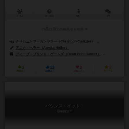
2～8人
10～20分
8歳～
0件
作品説明文の編集者を募集中
クリシュトフ・カンツラー（Christoph Cantzler）
トルシュテン・マロル
アニカ・ヘラー（Annika Heller）
ディープ・プリント・ゲームズ（Deep Print Games）
ジェム・クラブ
2
13
2
2
興味あり
経験あり
お気に入り
持ってる
バウンス・イット！
Bounce It!