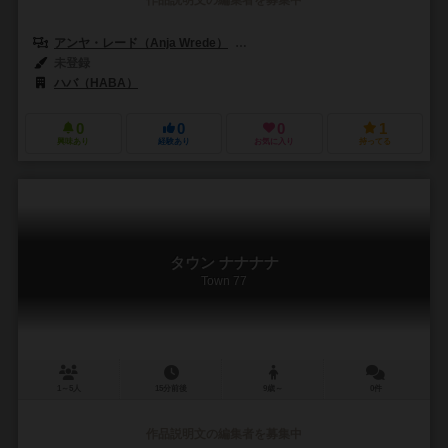
作品説明文の編集者を募集中
アンヤ・レード（Anja Wrede）
クリシュトフ・カンツラー（Christoph
未登録
ハバ（HABA）
0
0
0
1
興味あり
経験あり
お気に入り
持ってる
タウン ナナナナ
Town 77
1～5人
15分前後
9歳～
0件
作品説明文の編集者を募集中