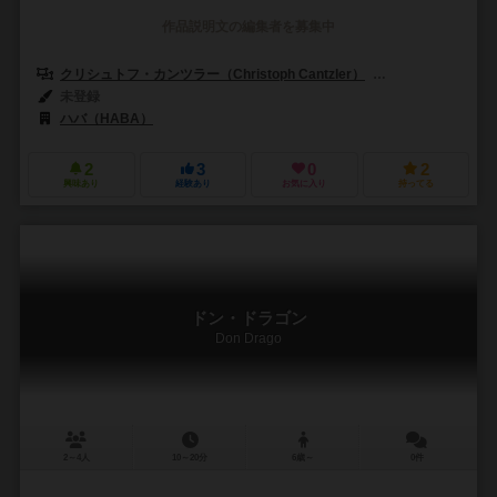
作品説明文の編集者を募集中
クリシュトフ・カンツラー（Christoph Cantzler）
アンヤ・レード（A
未登録
ハバ（HABA）
2
3
0
2
興味あり
経験あり
お気に入り
持ってる
ドン・ドラゴン
Don Drago
2～4人
10～20分
6歳～
0件