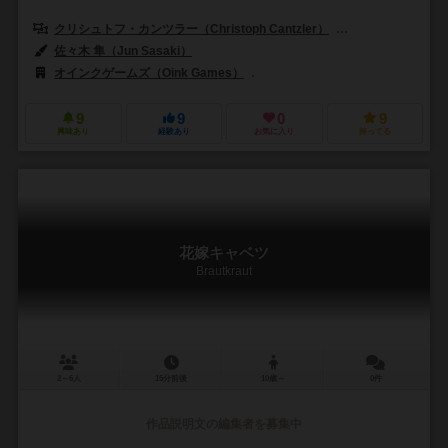
クリシュトフ・カンツラー（Christoph Cantzler）
アンヤ・レード（A
佐々木 隼（Jun Sasaki）
オインクゲームズ（Oink Games）
ピクシーゲームズ（Pixie Game
9
9
0
9
興味あり
経験あり
お気に入り
持ってる
花嫁キャベツ
Brautkraut
2～6人
15分前後
10歳～
0件
作品説明文の編集者を募集中