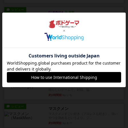
レビュー
画像付き
充実
ハーモニーズ
『ハーモニーズ』レビュー：立体感溢れる美しい
箱庭づくり。万人受けする良...
33分前
by ギャングスター
レビュー
クイズすごろく かぶーる
箱絵のデザインは小学校低学年向きの風情があり
ますが、問題のレベルによっ...
41分前
by いち
レビュー
充実
クルーバージュ
リプレイ性のある推理ゲームかつ手軽に遊べる素
晴らしいゲームで、対戦、協...
約1時間前
by いち
レビュー
マスクメン
マスクメンすごい好き（プロレスも好き）。強い
やつを決めるというより、ジ...
約5時間前
by わー