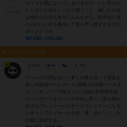
サイコロ運によってしまいますが、いい目が出
オグランド
たときにお金をしっかり稼ぐこと、稼いだお金
（Oguland）
は他の人の持ち金をにらみながら、効率的に他
の人のいい目を獲得して船を早く進ませるのが
ポイントです。
続きを読む（6年以上前）
ルール/インスト 1件
神
120名
0名
0
充実
ゲームの目的なるべく多くの島を回って賞金を
TJ
稼ぐ内容物ゲームボード1枚船コマ4個ベースキ
ャンプキューブ16個ダイス12個お金80個準備・
ゲームボードをテーブル中央に置く・最も海が
好きなプレイヤーがスタートプレイヤーになる
スタートプレイヤーから赤、黄、オレンジ、白
の順に決定する...
続きを読む（5年以上前）