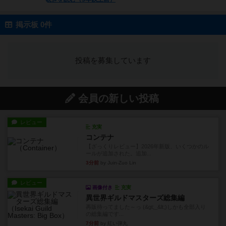
掲示板 0件
投稿を募集しています
会員の新しい投稿
レビュー
充実
コンテナ
【ざっくりレビュー】2026年新版、いくつかのル
ールが追加された。追加...
3分前
by Juin-Zuo Lin
レビュー
画像付き
充実
異世界ギルドマスターズ総集編
再販待ってました～っ (&gt;_&lt;)しかも全部入り
の総集編です...
7分前
by 紅い弾丸