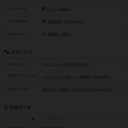
レース（Race）
ゲームの基本目的
経済/経営（Economy）
政治経済/各種産業
船/航海（Ship）
乗り物が基本テーマ
メカニクス
ダイスロール（Dice Rolling）
頻出するメカニクス
投資要素やプレイ上の駆け引
ベッティング（賭け）（Betting / Wagering）
き
接続マスへの移動（Point to Point Movement）
移動に関する仕組み
作品データ
トンガボンガ
タイトル
原題・英題表記