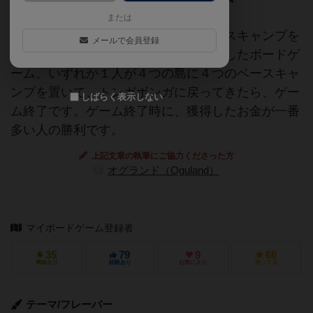
または
可能な限り多くの島を巡り、島にベースキャンプを
メールで会員登録
置き、取引を成功に導くことを目的としたボードゲ
ーム。いずれか１人が４つの島に４つのベースキャ
ンプを置いて、トンガボンガに戻ってきたら、ゲー
しばらく表示しない
ム終了です。ゲーム終了時に、獲得したお金が一番
多い人の勝利です。
上記文章の執筆にご協力くださった方
オグランド（Oguland）
マイボードゲーム登録者
35
79
9
68
興味あり
経験あり
お気に入り
持ってる
テーマ/フレーバー