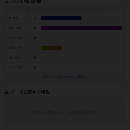
プレイ感の評価
トグルスイッチを押すとプレイ感（
※
）の投票ができます
2
運・確率
4
戦略・判断力
0
交渉・立ち回り
1
心理戦・ブラフ
0
攻防・戦闘
0
アート・外見
似たプレイ感のゲームを探す→
データに関する報告
ログインするとフォームが表示されます