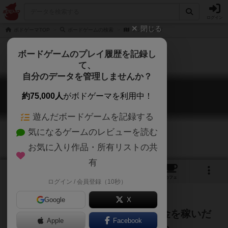
ログイン
閉じる
ボドゲーマTOP
ボードゲームの検索
トンガボンガ
ボードゲームのプレイ履歴を記録し
て、
自分のデータを管理しませんか？
トンガボンガ
約75,000人
がボドゲーマを利用中！
Tonga Bonga
遊んだボードゲームを記録する
気になるゲームのレビューを読む
お気に入り作品・所有リストの共
有
2
2
11
トップ
画像
動画
レビュー
カフェ
ログイン / 会員登録（10秒）
Google
X
サイコロを船に配置することでお金を稼いだ
Apple
Facebook
り、船を移動させ島々を巡るゲーム