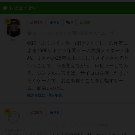
レビュー 2件
神
522名
0名
0
充実
レーティングが非公開に設定されたユーザー
白州
6/10「ぶくぶく」や「ばけつくずし」の作者に
よる1998年ドイツ年間ゲーム大賞ノミネート作
品。まさかの25年以上ぶりにリメイクされると
いうことで、うる覚えながら、レビューしてみ
る。シンプルに言えば、サイコロを使ったすご
ろくゲームで、お金を稼ぐことを目指すゲー
ム。面白いのが...
続きを読む（約2年前）
神
257名
0名
オグランド
（Oguland）