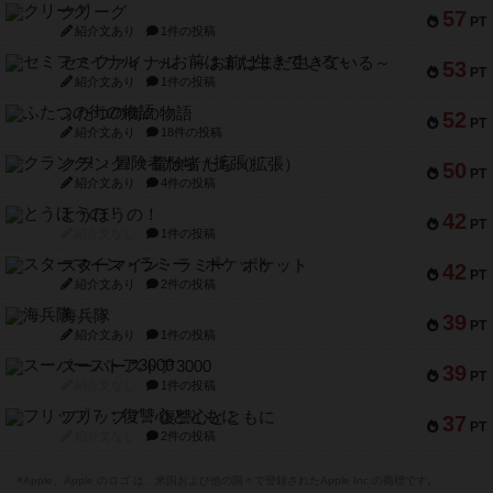
クリーグ
57
PT
紹介文あり
1件の投稿
セミファイナル ～お前はまだ生きている～
53
PT
紹介文あり
1件の投稿
ふたつの街の物語
52
PT
紹介文あり
18件の投稿
クランク! ：冒険者たち（拡張）
50
PT
紹介文あり
4件の投稿
とうほうの！
42
PT
紹介文なし
1件の投稿
スターマイン・ラミー ポケット
42
PT
紹介文あり
2件の投稿
海兵隊
39
PT
紹介文あり
1件の投稿
スーパーストア3000
39
PT
紹介文なし
1件の投稿
フリップ７：復讐心とともに
37
PT
紹介文なし
2件の投稿
※Apple、Apple のロゴ は、米国および他の国々で登録されたApple Inc.の商標です。