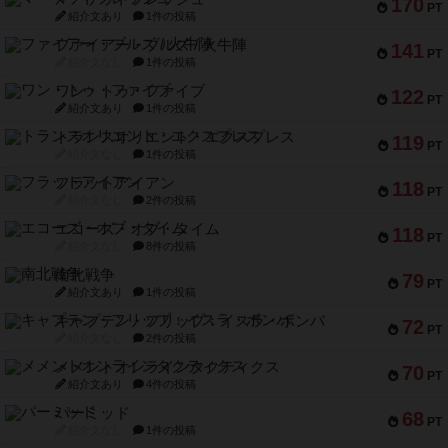
170
PT
紹介文あり
1件の投稿
ファイアー・ブルズ / 火牛陣
141
PT
紹介文なし
1件の投稿
ワン・トゥ・ファイブ
122
PT
紹介文あり
1件の投稿
トランスオリエント・エクスプレス
119
PT
紹介文なし
1件の投稿
フラットアイアン
118
PT
紹介文なし
2件の投稿
エコーズ・オブ・タイム
118
PT
紹介文なし
8件の投稿
南北戦争
79
PT
紹介文あり
1件の投稿
キャプテン・フリップ：イスラ・ボンバ
72
PT
紹介文なし
2件の投稿
メメントオンラインタクティクス
70
PT
紹介文あり
4件の投稿
パーミッド
68
PT
紹介文なし
1件の投稿