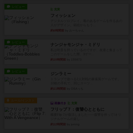
レビュー
充実
フィッシェン
デジタルソロプレイ。毒のあるゲームを作るあの
人がデザイン。箱絵からもう...
約6時間前
by おーちゃん
レビュー
ナンジャモンジャ・ミドリ
私は吃音を持っているのですが、友達と集まって
このゲームをした際、3ゲー...
約10時間前
by 155973
レビュー
ジンラミー
トランプで遊べる2人対戦の麻雀風ゲームです。
10枚の手札で、同じスーツ...
約11時間前
by OSAっち
ルール/インスト
画像付き
充実
フリップ７：復讐心とともに
概要Flip 7が復活しました――復讐を伴って!オリ
ジナルゲームの楽し...
約12時間前
by jurong