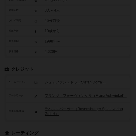
Tonga Bonga
3人～4人
参加人数
45分前後
プレイ時間
10歳から
対象年齢
1998年～
発売時期
4,620円
参考価格
クレジット
シュテファン・ドラ（Stefan Dorra）
ゲームデザイン
フランツ・フォーヴィンケル（Franz Vohwinkel）
アートワーク
ラベンスバーガー（Ravensburger Spieleverlag
関連企業/団体
GmbH）
レーティング