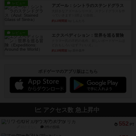
レビュー
アズール：シントラのステンドグラス
大好きなアズールシリーズ。ステンドグラスを作
っていきます✨1部より自由...
約12時間前
by しんたろ
レビュー
エクスペディション：世界を巡る冒険
クラマー氏の不朽の名作。新しいボードゲームほ
どおもしろいはず？いいえ。...
約13時間前
by 田中昌平
ボドゲーマのアプリ版はこちら
アクセス数 急上昇中
リワイルド：サウスアメリカ
552
PT
紹介文なし
2件の投稿
マーケットフレッシュ