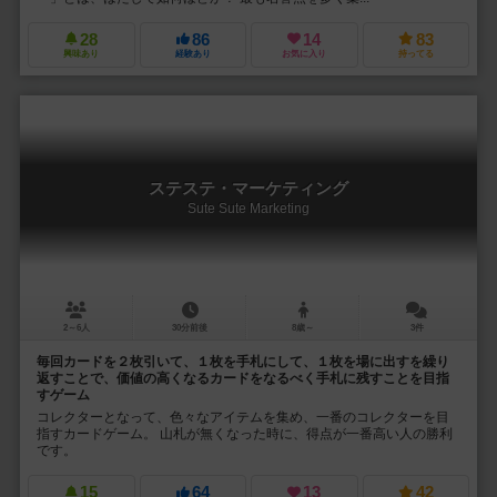
28
86
14
83
興味あり
経験あり
お気に入り
持ってる
ステステ・マーケティング
Sute Sute Marketing
2～6人
30分前後
8歳～
3件
毎回カードを２枚引いて、１枚を手札にして、１枚を場に出すを繰り
返すことで、価値の高くなるカードをなるべく手札に残すことを目指
すゲーム
コレクターとなって、色々なアイテムを集め、一番のコレクターを目
指すカードゲーム。 山札が無くなった時に、得点が一番高い人の勝利
です。
15
64
13
42