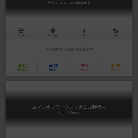
Age of Craft: Expansion 2
2～4人
40～60分
10歳～
0件
作品説明文の編集者を募集中
11
35
6
95
興味あり
経験あり
お気に入り
持ってる
エイジオブワークス～大工匠時代～
Age of Works