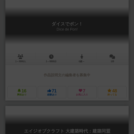
ダイスでポン！
Dice de Pon!
1～9999人
1～9999分
6歳～
1件
作品説明文の編集者を募集中
16
71
7
48
興味あり
経験あり
お気に入り
持ってる
エイジオブクラフト 大建築時代：建築同盟