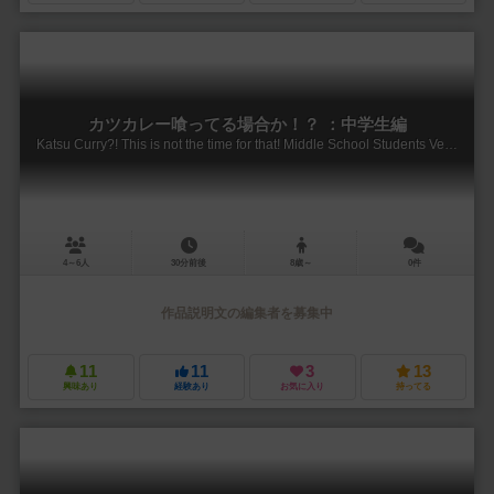
カツカレー喰ってる場合か！？ ：中学生編
Katsu Curry?! This is not the time for that! Middle School Students Version
4～6人
30分前後
8歳～
0件
作品説明文の編集者を募集中
11
11
3
13
興味あり
経験あり
お気に入り
持ってる