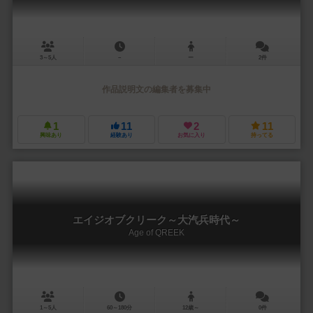
3～5人
－
ー
2件
作品説明文の編集者を募集中
1
11
2
11
興味あり
経験あり
お気に入り
持ってる
エイジオブクリーク～大汽兵時代～
Age of QREEK
1～5人
60～180分
12歳～
0件