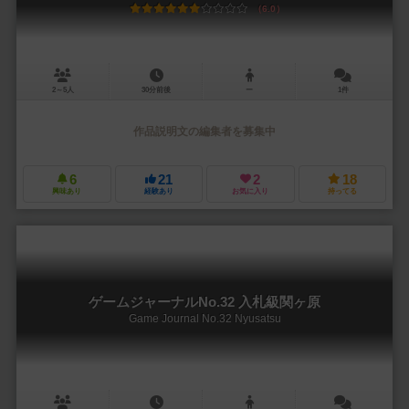
6.0
2～5人
30分前後
ー
1件
作品説明文の編集者を募集中
6
21
2
18
興味あり
経験あり
お気に入り
持ってる
ゲームジャーナルNo.32 入札級関ヶ原
Game Journal No.32 Nyusatsu