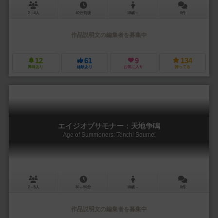
2～4人
40分前後
10歳～
0件
作品説明文の編集者を募集中
12
61
9
134
興味あり
経験あり
お気に入り
持ってる
エイジオブサモナー：天地争鳴
Age of Summoners: Tenchi Soumei
2～5人
30～50分
10歳～
0件
作品説明文の編集者を募集中