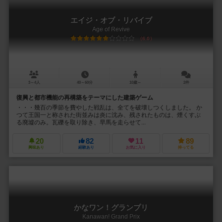
エイジ・オブ・リバイブ
Age of Revive
6.0
3～4人
40～60分
10歳～
2件
復興と都市機能の再構築をテーマにした建築ゲーム
・・・幾百の季節を費やした戦乱は、全てを破壊しつくしました。 か
つて王国一と称された街並みは炎に沈み、残されたものは、煙くすぶ
る廃墟のみ。瓦礫を取り除き、早馬を走らせて...
20
82
11
89
興味あり
経験あり
お気に入り
持ってる
かなワン！グランプリ
Kanawan! Grand Prix