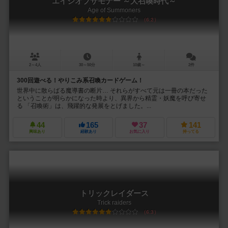
エイジオブサモナー ～大召喚時代～
Age of Summoners
6.2
2～4人
30～50分
10歳～
2件
300回遊べる！やりこみ系召喚カードゲーム！
世界中に散らばる魔導書の断片… それらがすべて元は一冊の本だった
ということが明らかになった時より、異界から精霊・妖魔を呼び寄せ
る 「召喚術」は、飛躍的な発展をとげました。...
44
165
37
141
興味あり
経験あり
お気に入り
持ってる
トリックレイダース
Trick raiders
6.3