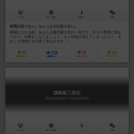
3～4人
15～30分
10歳～
2件
松明が足りない。ちょっとだけ足りない。
暗闇にひかる鎧。あなたは傭兵騎士団の一員です。灯りの管理に気を
つけて、仕事をこなしましょう。もし松明が消えてしまったら？ そ
れこそ同僚たちの思う壺なのです…！
32
118
25
93
興味あり
経験あり
お気に入り
持ってる
謀略級三国志
Bouryakukyuu Sangokushi
4～9人
60～180分
ー
0件