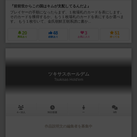
『前前世からこの国はキムが支配してるんだよ』
プレイヤーの手順になったらまず、１枚場札のカードを表にします。
そのカードを獲得するか、もう１枚場札のカードを表にするか選べま
す。 もう１枚引いて、金氏朝鮮王朝系譜に書か...
20
48
3
51
興味あり
経験あり
お気に入り
持ってる
ツキサスホールデム
Tsukisas Hold'em
4～10人
30分前後
ー
0件
作品説明文の編集者を募集中