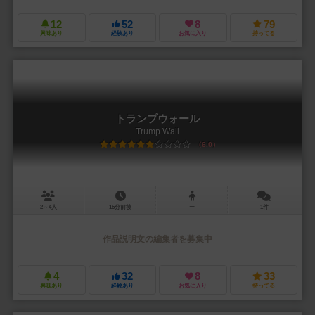
12
52
8
79
興味あり
経験あり
お気に入り
持ってる
トランプウォール
Trump Wall
6.0
2～4人
15分前後
ー
1件
作品説明文の編集者を募集中
4
32
8
33
興味あり
経験あり
お気に入り
持ってる