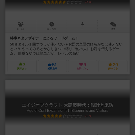
6.0
3～7人
30～70分
ー
2件
時事ネタデザイナーによるワードゲーム！
50音タイル１回ずつしか使えない＋お題の単語のひらがなは使えない
という やってみるとかなりきつい縛りで他の人にお題を伝えるゲー
ム。 簡単なやつは簡単だが、レベルの高い...
7
51
9
20
興味あり
経験あり
お気に入り
持ってる
エイジオブクラフト 大建築時代：設計と来訪
Age of Craft Expansion #1: Blueprints and Visitors
5.9