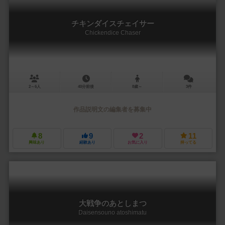
チキンダイスチェイサー
Chickendice Chaser
2～6人
40分前後
8歳～
3件
作品説明文の編集者を募集中
8
9
2
11
興味あり
経験あり
お気に入り
持ってる
大戦争のあとしまつ
Daisensouno atoshimatu