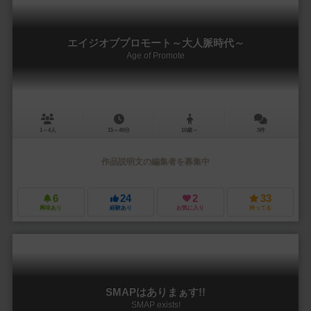
エイジオブプロモート～大人脈時代～
Age of Promote
1～4人
15～40分
10歳～
3件
作品説明文の編集者を募集中
6
24
2
33
興味あり
経験あり
お気に入り
持ってる
SMAPはありまぁす!!
SMAP exists!