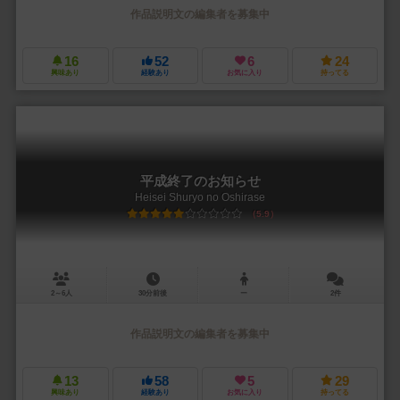
作品説明文の編集者を募集中
16
52
6
24
興味あり
経験あり
お気に入り
持ってる
平成終了のお知らせ
Heisei Shuryo no Oshirase
5.9
2～6人
30分前後
ー
2件
作品説明文の編集者を募集中
13
58
5
29
興味あり
経験あり
お気に入り
持ってる