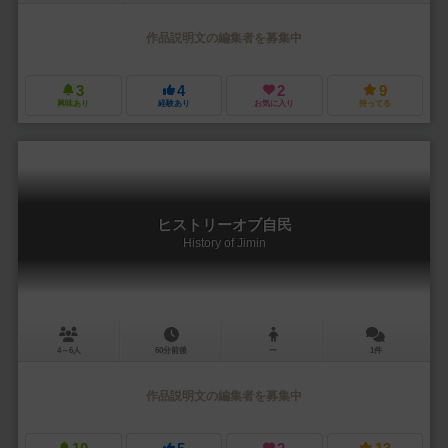
作品説明文の編集者を募集中
3
4
2
9
興味あり
経験あり
お気に入り
持ってる
ヒストリーオブ自民
History of Jimin
4～6人
60分前後
ー
1件
作品説明文の編集者を募集中