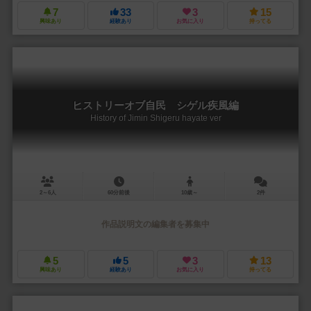
7
33
3
15
興味あり
経験あり
お気に入り
持ってる
ヒストリーオブ自民 シゲル疾風編
History of Jimin Shigeru hayate ver
2～6人
60分前後
10歳～
2件
作品説明文の編集者を募集中
5
5
3
13
興味あり
経験あり
お気に入り
持ってる