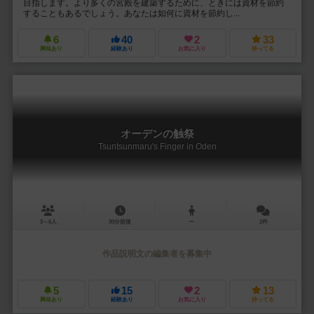
目指します。より多くの宮殿を建築するために、ときには資材を節約
することもあるでしょう。あなたは如何に資材を節約し...
6
40
2
33
興味あり
経験あり
お気に入り
持ってる
オーデンの触祭
Tsuntsunmaru's Finger in Oden
3～6人
30分前後
ー
2件
作品説明文の編集者を募集中
5
15
2
13
興味あり
経験あり
お気に入り
持ってる