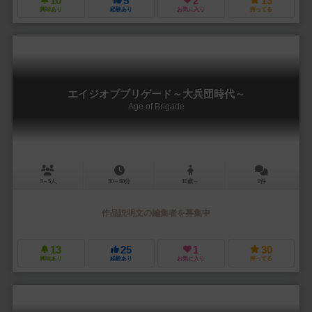
10
5
2
13
興味あり
経験あり
お気に入り
持ってる
エイジオブブリゲード～大兵団時代～
Age of Brigade
3～5人
30～50分
10歳～
2件
作品説明文の編集者を募集中
13
25
1
30
興味あり
経験あり
お気に入り
持ってる