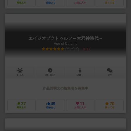
興味あり
経験あり
お気に入り
持ってる
エイジオブクトゥルフ～大邪神時代～
Age of Cthulhu
6.2
1～4人
30～50分
12歳～
3件
作品説明文の編集者を募集中
37
49
11
70
興味あり
経験あり
お気に入り
持ってる