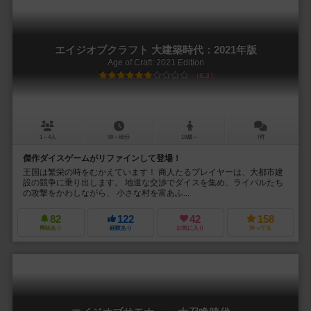
エイジオブクラフト 大建築時代：2021年版
Age of Craft: 2021 Edition
6.3
1～4人
30～60分
10歳～
7件
傑作ダイスゲームがリファインして登場！
王国は繁栄の時をむかえています！ 商人たるプレイヤーは、大都市建
設の競争に乗り出します。 地道な交渉でダイスを集め、ライバルたち
の攻撃をかわしながら、 小さな村を富あふ...
82
122
42
158
興味あり
経験あり
お気に入り
持ってる