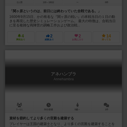
2人用
120～180分
ー
0件
「関ヶ原というのは、前日には終わっていた合戦である。」
1600年9月15日、かの有名な『関ヶ原の戦い』の本戦当日の１日の動
きを再現した歴史シミュレーションゲーム。 最大の特徴は、合戦当日
に至る複雑な両陣営の調略工作および政治戦...
4
2
2
14
興味あり
経験あり
お気に入り
持ってる
アネハンブラ
Annehambra
3～6人
30分前後
8歳～
1件
資材を節約してより多くの宮殿を建築する
プレイヤーは王国の建築士となり、より多くの宮殿を建築することを