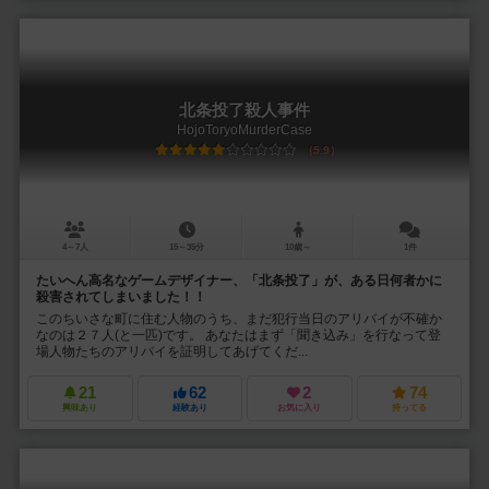
北条投了殺人事件
HojoToryoMurderCase
5.9
4～7人
15～35分
10歳～
1件
たいへん高名なゲームデザイナー、「北条投了」が、ある日何者かに
殺害されてしまいました！！
このちいさな町に住む人物のうち、まだ犯行当日のアリバイが不確か
なのは２７人(と一匹)です。 あなたはまず「聞き込み」を行なって登
場人物たちのアリバイを証明してあげてくだ...
21
62
2
74
興味あり
経験あり
お気に入り
持ってる