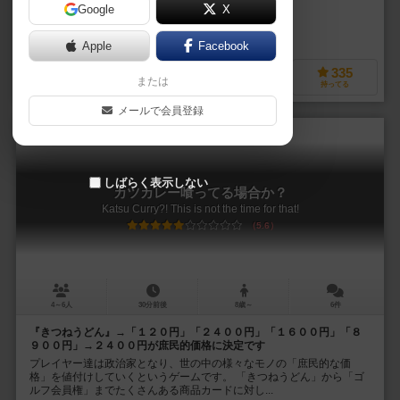
Google
X
作品説明文の編集者を募集中
Apple
Facebook
89
378
83
335
または
興味あり
経験あり
お気に入り
持ってる
メールで会員登録
しばらく表示しない
カツカレー喰ってる場合か？
Katsu Curry?! This is not the time for that!
5.6
4～6人
30分前後
8歳～
6件
『きつねうどん』→「１２０円」「２４００円」「１６００円」「８
９００円」→２４００円が庶民的価格に決定です
プレイヤー達は政治家となり、世の中の様々なモノの「庶民的な価
格」を値付けしていくというゲームです。 「きつねうどん」から「ゴ
ルフ会員権」までたくさんある商品カードに対し...