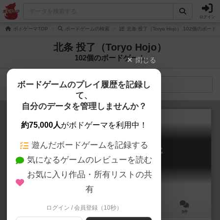
ログイン
ボドゲーマTOP
ボードゲームの検索
北条 投了（Toryo Hojo） 102個のボー
北条 投了（Toryo Hojo）
102個のボードゲーム
閉じる
ボードゲームのプレイ履歴を記録し
検索メニュー
て、
自分のデータを管理しませんか？
約75,000人
がボドゲーマを利用中！
遊んだボードゲームを記録する
エイジオブクラフト 大建築時代
気になるゲームのレビューを読む
Age of Craft
6.0
お気に入り作品・所有リストの共
有
ログイン / 会員登録（10秒）
2～4人
40～60分
10歳～
8件