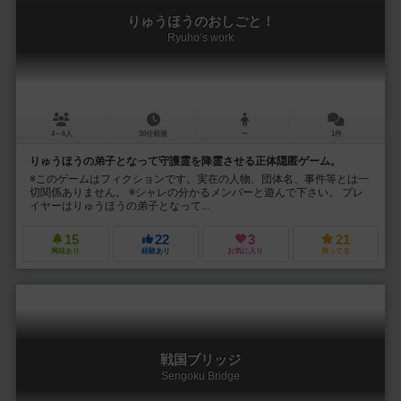
りゅうほうのおしごと！
Ryuho’s work
4～6人
30分前後
ー
1件
りゅうほうの弟子となって守護霊を降霊させる正体隠匿ゲーム。
※このゲームはフィクションです。実在の人物、団体名、事件等とは一
切関係ありません。 ※シャレの分かるメンバーと遊んで下さい。 プレ
イヤーはりゅうほうの弟子となって...
15
22
3
21
興味あり
経験あり
お気に入り
持ってる
戦国ブリッジ
Sengoku Bridge