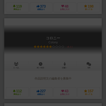
119
373
48
198
興味あり
経験あり
お気に入り
持ってる
コロニー
Colony
6.1
1～4人
45～60分
13歳～
6件
作品説明文の編集者を募集中
112
227
43
157
興味あり
経験あり
お気に入り
持ってる