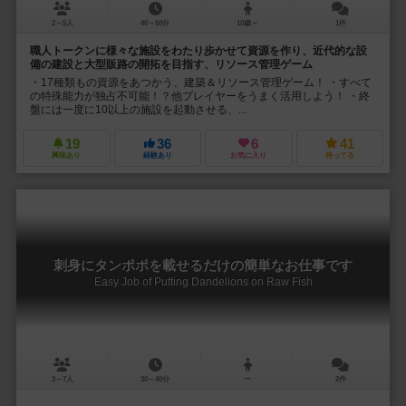
2～5人
40～60分
10歳～
1件
職人トークンに様々な施設をわたり歩かせて資源を作り、近代的な設
備の建設と大型販路の開拓を目指す、リソース管理ゲーム
・17種類もの資源をあつかう、建築＆リソース管理ゲーム！ ・すべて
の特殊能力が独占不可能！？他プレイヤーをうまく活用しよう！ ・終
盤には一度に10以上の施設を起動させる、...
19
36
6
41
興味あり
経験あり
お気に入り
持ってる
刺身にタンポポを載せるだけの簡単なお仕事です
Easy Job of Putting Dandelions on Raw Fish
3～7人
30～40分
ー
2件