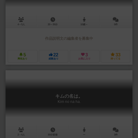
4～5人
20～30分
10歳～
0件
作品説明文の編集者を募集中
5
22
3
33
興味あり
経験あり
お気に入り
持ってる
キムの名は。
Kim no na ha.
2～6人
30分前後
ー
3件