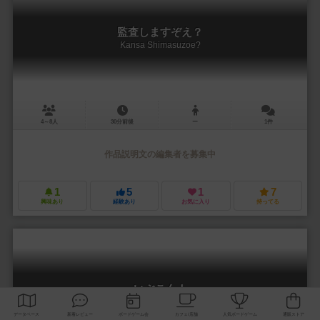
監査しますぞえ？
Kansa Shimasuzoe?
4～8人
30分前後
ー
1件
作品説明文の編集者を募集中
1
5
1
7
興味あり
経験あり
お気に入り
持ってる
いぶこん！
Ibukon