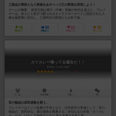
三国志の軍師となり群雄をあやつって己の野望を実現しよう！
ゲームの概要 後漢王朝は黄巾（中略）割拠の時代を迎えた。プレイ
ヤーは、各人に１枚ずつ配られるキャラクターカードに指定された人
物を秘密裏に担当し、三国時代の群雄たちを影で操...
16
30
15
36
興味あり
経験あり
お気に入り
持ってる
カツカレー喰ってる場合だ！！
Katsu Curry da!!
5.9
4～6人
30分前後
8歳～
0件
世の物品の庶民感覚を競う。
プレイヤーはインド富豪の子息となり、日本留学の準備として、世の
物品の「庶民的な」適正価格を模索する。未知なる日本食「カツカレ
ー」とは、はたして如何ほどか？ 最も名誉点を多く集...