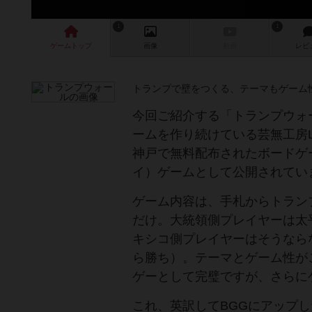
1
1
ゲーム
トップ
画像
動画
レビ
トランプで壁をつくる、テーマもゲーム
今回ご紹介する「トランプウォ
ームを作り続けている芸無工房L
神戸で無料配布されたボードゲ
イ）ゲームとして公開されてい
ゲーム内容は、手札からトラン
だけ。大統領側プレイヤーは太
キシコ側プレイヤーはそうなら
ら勝ち）。テーマとゲーム性が
ゲーとして完璧ですが、さらに
これ、英訳してBGGにアップ