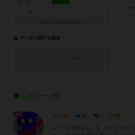
1
攻防・戦闘
関連企業
0
アート・外見
似たプレイ感のゲームを探す→
データに関する報告
ログインするとフォームが表示されます
レビュー 1件
勇者
118名
3名
0
充実
トランプで壁をつくる、テーマもゲー