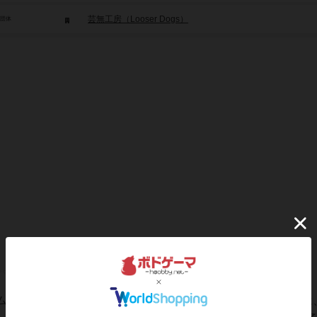
芸無工房（Looser Dogs）
/団体
ム性も完璧なネタゲー今回ご紹介する「トランプウォール」は