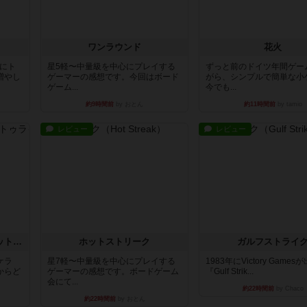
ワンラウンド
花火
魔にト
星5軽〜中量級を中心にプレイする
ずっと前のドイツ年間ゲー
増やし
ゲーマーの感想です。今回はボード
がら、シンプルで簡単な小
ゲーム...
今でも...
約9時間前
by おとん
約11時間前
by tamio
レビュー
レビュー
チケットトゥライド / チケットトゥライドアメリカ
ホットストリーク
ガルフストライ
ケラ
星7軽〜中量級を中心にプレイする
1983年にVictory Game
からど
ゲーマーの感想です。ボードゲーム
『Gulf Strik...
会にて...
約22時間前
by Chaco
約22時間前
by おとん