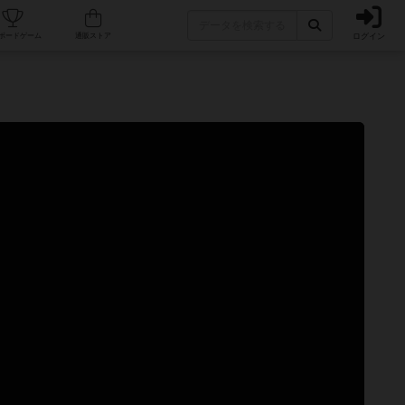
ログイン
カフェ/店舗
人気ボードゲーム
通販ストア