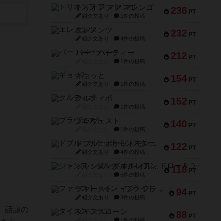
トリオンフ ア マレンゴ
236
PT
紹介文あり
1件の投稿
エレメンツ
232
PT
紹介文あり
4件の投稿
バー！パーティー
212
PT
紹介文なし
1件の投稿
ギョッと
154
PT
紹介文あり
1件の投稿
クルティボ
152
PT
紹介文なし
1件の投稿
ブラヴェスト
140
PT
紹介文なし
1件の投稿
ドブル：ポケットモンスター
122
PT
紹介文あり
4件の投稿
ジャンヌ・ダルク-オルレアン ドロー＆ライト
118
PT
紹介文なし
5件の投稿
ファースト・イン・フライト
94
PT
紹介文あり
3件の投稿
、話題の
ダイススローン
88
PT
紹介文なし
1件の投稿