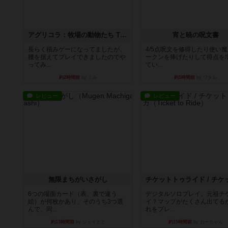
アグリコラ：牧場の動物たち THE BIG BOX
宵と暁の呪文書
長らく積みゲーになってましたが、
4/5点呪文を修得したり使い
腰を据えてプレイできましたのでや
ークンを捧げたりして得点を
ってみ...
てい...
約2時間前
by くみ
約5時間前
by ワタル
レビュー
レビュー
無限まちがいさがし
6つの場面カード（表、裏で違う
デジタルソロプレイ。元祖チ
絵）が何枚かあり、そのうち3つ選
イ？マップがたくさん出てる
んで、同...
れをプレ...
約13時間前
by ジェイとと
約15時間前
by おーちゃん