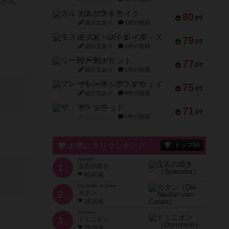
了さん
ガルフストライク
80
PT
紹介文あり
1件の投稿
モズビ－ズ・レイダ－ズ
79
PT
紹介文あり
1件の投稿
リー対グラント
77
PT
紹介文あり
1件の投稿
ブレーキング・アウェイ
75
PT
紹介文あり
4件の投稿
ザ・フラッド
71
PT
紹介文なし
1件の投稿
お気に入りランキング
トップ50
Splendor
1
宝石の煌き
位
4040名
Die Siedler von Catan
2
カタン
位
3616名
Dominion
3
ドミニオン
位
2528名