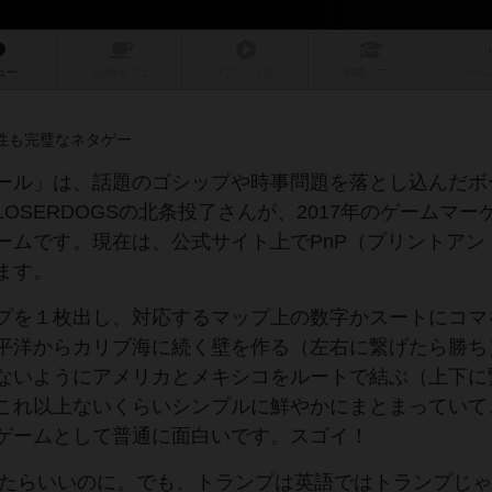
ュー
店舗/
カフェ
リプレイ
日記
戦略
・コツ
ルール
性も完璧なネタゲー
ール」は、話題のゴシップや時事問題を落とし込んだボ
OSERDOGSの北条投了さんが、2017年のゲームマー
ームです。現在は、公式サイト上でPnP（プリントアン
ます。
プを１枚出し、対応するマップ上の数字かスートにコマ
平洋からカリブ海に続く壁を作る（左右に繋げたら勝ち
ないようにアメリカとメキシコをルートで結ぶ（上下に
これ以上ないくらいシンプルに鮮やかにまとまっていて
ゲームとして普通に面白いです。スゴイ！
したらいいのに。でも、トランプは英語ではトランプじ