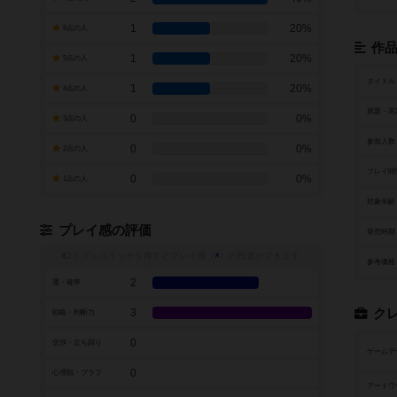
1
20%
6点の人
作
1
20%
5点の人
タイトル
1
20%
4点の人
原題・英
0
0%
3点の人
参加人数
0
0%
2点の人
プレイ時
0
0%
1点の人
対象年齢
プレイ感の評価
発売時期
トグルスイッチを押すとプレイ感（
※
）の投票ができます
参考価格
2
運・確率
3
ク
戦略・判断力
0
交渉・立ち回り
ゲームデ
0
心理戦・ブラフ
アートワ