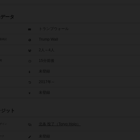
品データ
トランプウォール
Trump Wall
題表記
2人～4人
15分前後
間
未登録
2017年～
未登録
レジット
北条 投了（Toryo Hojo）
ザイン
未登録
ーク