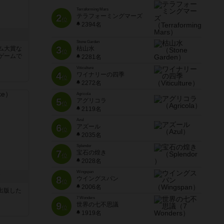
Terraforming Mars
2
テラフォーミングマーズ
位
2394名
Stone Garden
3
ム大賞な
枯山水
位
ゲームで
2281名
Viticulture
4
ワイナリーの四季
位
2272名
Agricola
5
アグリコラ
位
2119名
Azul
6
アズール
位
2035名
Splendor
7
宝石の煌き
位
2028名
Wingspan
ク
8
ウイングスパン
位
2006名
sが出版した
7 Wonders
9
世界の七不思議
位
1919名