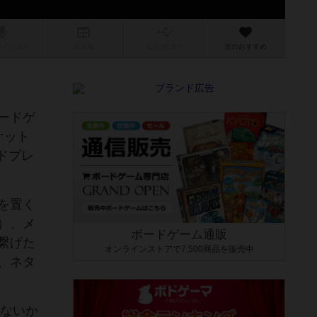
/インスト
掲示板
拡張/関連
作
次のおすすめ
ードゲ
ケット
ドプレ
を置く
）、メ
ボードゲーム通販
繋げた
オンラインストアで7,500商品を販売中
、ネタ
ゃないか