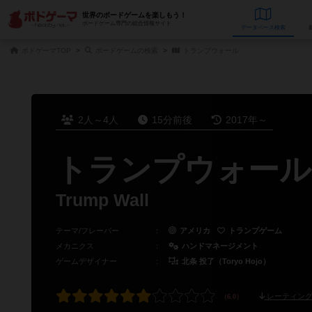
世界のボードゲームを楽しもう！
ボードゲーム専門の総合情報サイト
データベース
検
ボドゲーマTOP
ボードゲームの検索
トランプウォール
2人～4人
15分前後
2017年～
トランプウォール
Trump Wall
テーマ/フレーバー
：
アメリカ
トランプゲーム
メカニクス
：
ハンドマネージメント
ゲームデザイナー
：
北条 投了（Toryo Hojo）
レーティング