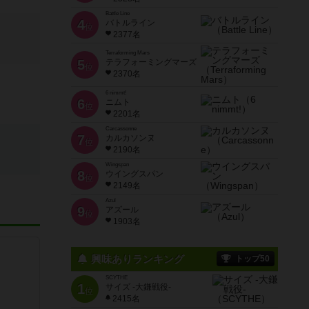
Battle Line
4
バトルライン
位
2377名
Terraforming Mars
5
テラフォーミングマーズ
位
2370名
6 nimmt!
6
ニムト
位
2201名
Carcassonne
7
カルカソンヌ
位
2190名
Wingspan
8
ウイングスパン
位
2149名
Azul
9
アズール
位
1903名
興味ありランキング
トップ50
SCYTHE
1
サイズ -大鎌戦役-
位
2415名