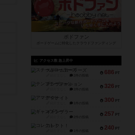
ボドファン
ボードゲームに特化したクラウドファンディング
アクセス数 急上昇中
スチームローラーズ
686
PT
紹介文なし
2件の投稿
テンプテーション
326
PT
紹介文なし
2件の投稿
アマナイト
300
PT
紹介文なし
1件の投稿
ギャンブラー
257
PT
紹介文なし
2件の投稿
コレクト！
240
PT
紹介文なし
1件の投稿