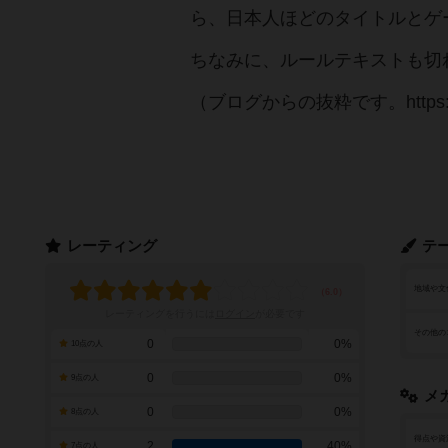
ら、日本人ほどのタイトルとゲ
ちなみに、ルールテキストも切
（ブログからの抜粋です。https://tkdk
レーティング
テ
地域や文
レーティングを行うには
ログイン
が必要です
その他の
0
0%
10点の人
0
0%
9点の人
メ
0
0%
8点の人
得点や資
2
40%
7点の人