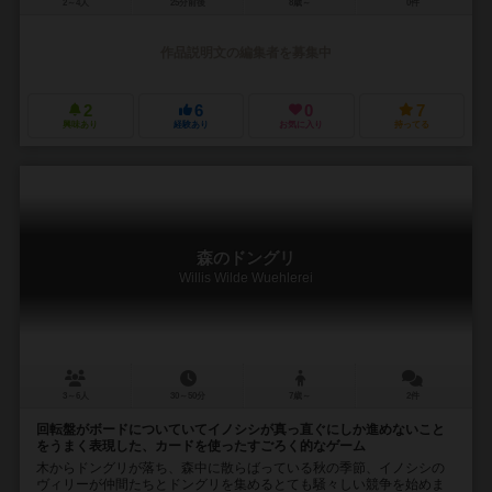
2～4人
25分前後
8歳～
0件
作品説明文の編集者を募集中
2
6
0
7
興味あり
経験あり
お気に入り
持ってる
森のドングリ
Willis Wilde Wuehlerei
3～6人
30～50分
7歳～
2件
回転盤がボードについていてイノシシが真っ直ぐにしか進めないこと
をうまく表現した、カードを使ったすごろく的なゲーム
木からドングリが落ち、森中に散らばっている秋の季節、イノシシの
ヴィリーが仲間たちとドングリを集めるとても騒々しい競争を始めま