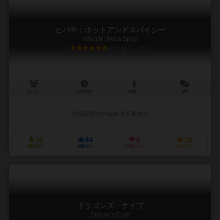
ヒバチ：ホットアンドスパイシー
Hibachi: Hot & Spicy
6.2
2～5人
45分前後
10歳～
0件
作品説明文の編集者を募集中
31
44
6
39
興味あり
経験あり
お気に入り
持ってる
ドラゴンズ・ケイブ
Dragon's Cave