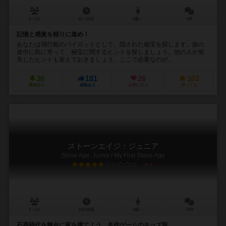
2～4人
10～20分
6歳～
4件
記憶と感覚を頼りに進め！
あなたは飛行船のパイロットとして、隠された秘宝を探します。旅の
途中に島に寄って、秘宝に関するヒントを探しましょう。他の人が発
見したヒントも覚えておきましょう。ここで必要なのが...
38
181
26
103
興味あり
経験あり
お気に入り
持ってる
ストーンエイジ：ジュニア
Stone Age: Junior / My First Stone Age
5.8
2～4人
15分前後
5歳～
10件
石器時代を舞台に家を建てよう。名作ゲームのキッズ版。