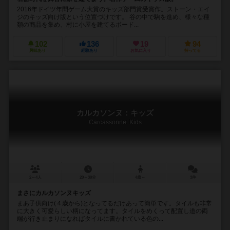
2016年ドイツ年間ゲーム大賞のキッズ部門賞受賞作。ストーン・エイ
ジのキッズ向け版という位置づけです。 谷の中で駒を進め、様々な種
類の商品を集め、村に小屋を建てるボード...
102
136
19
94
興味あり
経験あり
お気に入り
持ってる
カルカソンヌ：キッズ
Carcassonne: Kids
2～4人
20～30分
4歳～
3件
まさにカルカソンヌキッズ
まあ子供向け(４歳から)となってるだけあって簡単です。タイルも非常
に大きく可愛らしい柄になってます。タイルをめくって配置し道の両
端が行き止まりになればタイルに書かれている色の...