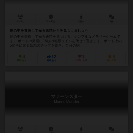
2～4人
10～15分
5歳～
2件
島の中を冒険して光る妖精たちを見つけましょう
島の中を探検して光る妖精を見つける、シンプルなメモリーゲームで
す。 ボードの周辺に16枚の地形タイルを伏せて置きます。ボード上の
5箇所に光る妖精のチップを置き、自分の駒...
4
12
1
8
興味あり
経験あり
お気に入り
持ってる
マノモンスター
Manno Monster