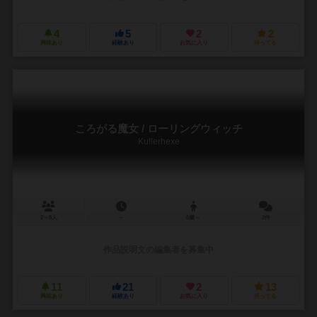
4
5
2
2
興味あり
経験あり
お気に入り
持ってる
ころがる魔女 / ローリングウィッチ
Kullerhexe
2～5人
－
6歳～
2件
作品説明文の編集者を募集中
11
21
2
13
興味あり
経験あり
お気に入り
持ってる