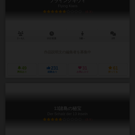
フライングキウィ
Flying Kiwis
6.3
2～4人
10分前後
5歳～
2件
作品説明文の編集者を募集中
49
231
31
61
興味あり
経験あり
お気に入り
持ってる
13諸島の秘宝
Der Schatz der 13 Inseln
5.9