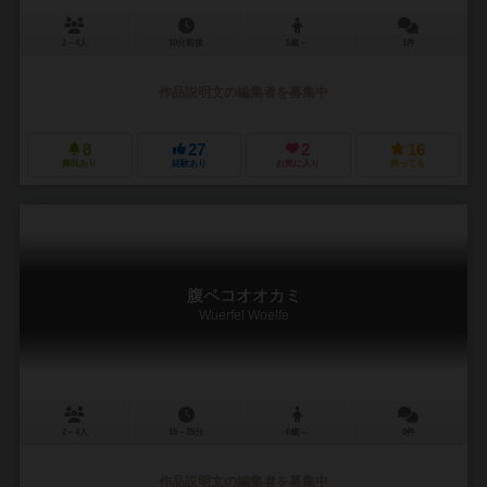
2～4人
10分前後
5歳～
1件
作品説明文の編集者を募集中
8
27
2
16
興味あり
経験あり
お気に入り
持ってる
腹ペコオオカミ
Wuerfel Woelfe
2～4人
15～25分
6歳～
0件
作品説明文の編集者を募集中