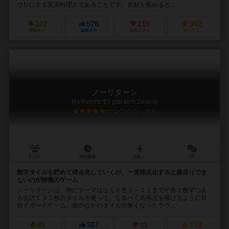
ウリにする実演料理人であることです。食材を集めると...
197
576
118
342
興味あり
経験あり
お気に入り
持ってる
ノーリターン
No Return: Es gibt kein Zurück!
5.9
2～4人
30分前後
8歳～
5件
数字タイルを貯めて得点化していくが、一度得点化すると後戻りでき
ないのが特徴のゲーム
ノーリターンは、特にテーマはなく６色１～１１までが各２枚ずつあ
る合計１３２枚のタイルを使って、なるべく高得点を稼げるように目
指すボードゲーム。袋のなかのタイルが無くなったラウ...
91
387
41
173