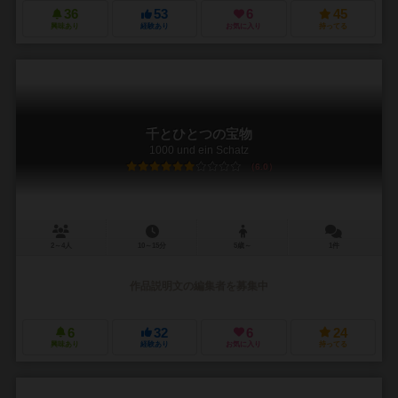
36
53
6
45
興味あり
経験あり
お気に入り
持ってる
千とひとつの宝物
1000 und ein Schatz
6.0
2～4人
10～15分
5歳～
1件
作品説明文の編集者を募集中
6
32
6
24
興味あり
経験あり
お気に入り
持ってる