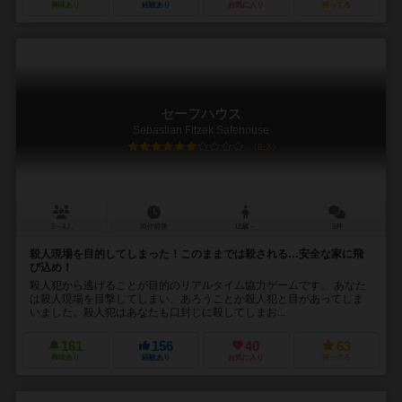
興味あり
経験あり
お気に入り
持ってる
セーフハウス
Sebastian Fitzek Safehouse
6.2
2～4人
30分前後
12歳～
5件
殺人現場を目的してしまった！このままでは殺される…安全な家に飛
び込め！
殺人犯から逃げることが目的のリアルタイム協力ゲームです。 あなた
は殺人現場を目撃してしまい、あろうことか殺人犯と目があってしま
いました。殺人犯はあなたも口封じに殺してしまお...
161
156
40
63
興味あり
経験あり
お気に入り
持ってる