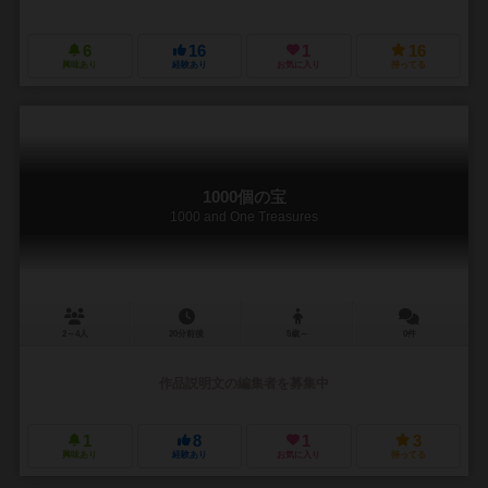
6
16
1
16
興味あり
経験あり
お気に入り
持ってる
1000個の宝
1000 and One Treasures
2～4人
20分前後
5歳～
0件
作品説明文の編集者を募集中
1
8
1
3
興味あり
経験あり
お気に入り
持ってる