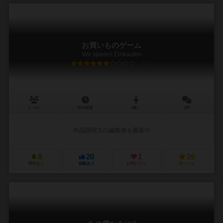
お買いものゲーム
Wir spielen Einkaufen
6.1
2～4人
30分前後
4歳～
2件
作品説明文の編集者を募集中
8
20
1
26
興味あり
経験あり
お気に入り
持ってる