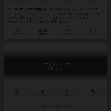
2～4人
15分前後
6歳～
1件
サーカス団と可愛い動物たち。技が決まったらシャッターチャンス！
トピトのサーカスはバランスゲーム&パズルです。 手札に描かれてい
る条件を満たすよう、バランスを保ちながら積み上げれば「シャッタ
ーチャンス」！ 相手の揃えたい条件と競い...
8
33
6
19
興味あり
経験あり
お気に入り
持ってる
ファブランティカ
Fabulantica
2～5人
25分前後
7歳～
2件
作品説明文の編集者を募集中