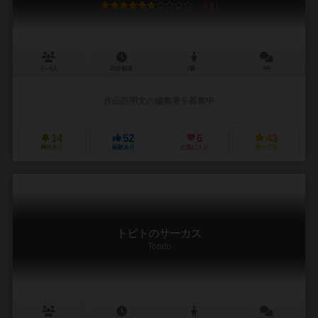
6.0
2～4人
25分前後
7歳～
0件
作品説明文の編集者を募集中
14
52
6
43
興味あり
経験あり
お気に入り
持ってる
トピトのサーカス
Topito