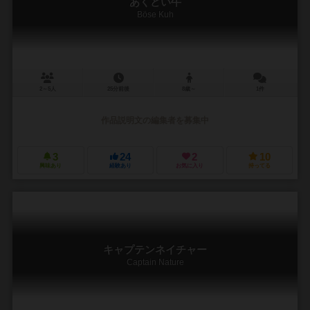
あくどい牛
Böse Kuh
2～5人
25分前後
8歳～
1件
作品説明文の編集者を募集中
3
24
2
10
興味あり
経験あり
お気に入り
持ってる
キャプテンネイチャー
Captain Nature