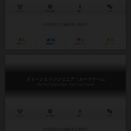
2～4人
20分前後
6歳～
0件
作品説明文の編集者を募集中
5
16
2
9
興味あり
経験あり
お気に入り
持ってる
ストーンエイジジュニア：カードゲーム
My First Stone Age: The Card Game
2～4人
15～30分
4歳～
2件
作品説明文の編集者を募集中