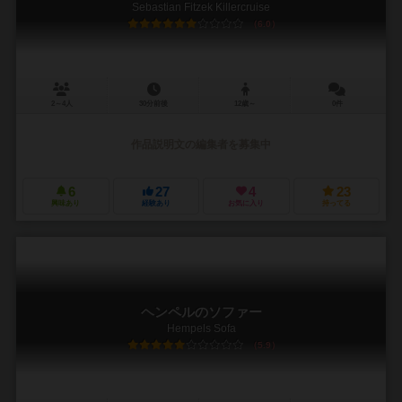
Sebastian Fitzek Killercruise
6.0
2～4人
30分前後
12歳～
0件
作品説明文の編集者を募集中
6
27
4
23
興味あり
経験あり
お気に入り
持ってる
ヘンペルのソファー
Hempels Sofa
5.9