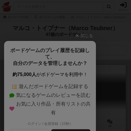
ログイン
ボドゲーマTOP
ボードゲームの検索
マルコ・トイブナー（Marco Teubner）
マルコ・トイブナー（Marco Teubner）
47個のボードゲーム
閉じる
ボードゲームのプレイ履歴を記録し
検索メニュー
て、
自分のデータを管理しませんか？
約75,000人
がボドゲーマを利用中！
遊んだボードゲームを記録する
サフラニート
気になるゲームのレビューを読む
Safranito
6.5
お気に入り作品・所有リストの共
有
ログイン / 会員登録（10秒）
2～4人
30～45分
10歳～
7件