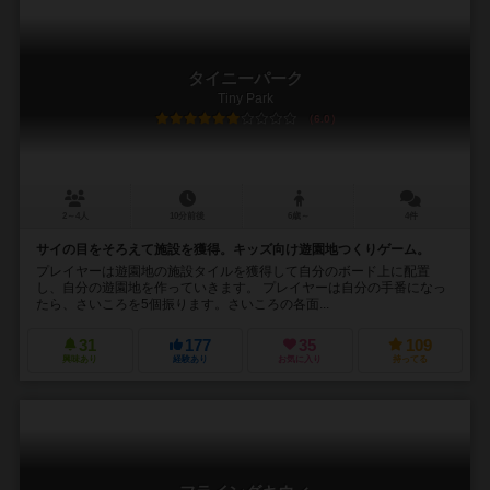
タイニーパーク
Tiny Park
6.0
2～4人
10分前後
6歳～
4件
サイの目をそろえて施設を獲得。キッズ向け遊園地つくりゲーム。
プレイヤーは遊園地の施設タイルを獲得して自分のボード上に配置
し、自分の遊園地を作っていきます。 プレイヤーは自分の手番になっ
たら、さいころを5個振ります。さいころの各面...
31
177
35
109
興味あり
経験あり
お気に入り
持ってる