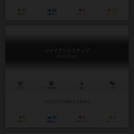
17
19
6
16
興味あり
経験あり
お気に入り
持ってる
ジャイアントステップ
Zwerg Riese
2～4人
20分前後
6歳～
1件
作品説明文の編集者を募集中
5
20
5
9
興味あり
経験あり
お気に入り
持ってる