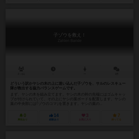
子ゾウを救え！
Zahlen Bande
2～4人
－
ー
1件
どういう訳かヤシの木の上に迷い込んだ子ゾウを、サルのレスキュー
隊が救出する協力バランスゲームです。
まず、ヤシの木を組み立てます。ヤシの木の幹の先端にはゴムキャッ
プが付けられていて、その上にヤシの葉ボードを配置します。ヤシの
葉の中央部には｢ゾウのコマ｣を置きます。ヤシの葉の...
0
14
3
7
興味あり
経験あり
お気に入り
持ってる