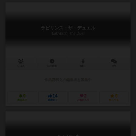
ラビリンス：ザ・デュエル
Labyrinth: The Duel
1～2人
15分前後
8歳～
0件
作品説明文の編集者を募集中
9
14
2
9
興味あり
経験あり
お気に入り
持ってる