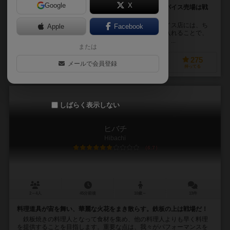
Google
X
チップを投げ入れ、香辛料の購入権を獲得しよう。スパイス売場は戦
場だ！
必要なスパイスを買い集めるゲームです。このスパイス店には、ち
Apple
Facebook
ょっとおかしな風習があり、皿にパンのかけらを投げ入れることで、
購入権を得るそうです。ライバルのパンを叩き出して、...
または
198
645
169
275
メールで会員登録
興味あり
経験あり
お気に入り
持ってる
しばらく表示しない
ヒバチ
Hibachi
6.7
2～4人
45分前後
10歳～
13件
料理道具が宙を舞い、華麗な火花をまき散らす。鉄板の上は戦場だ！
鉄板焼きの料理人となって食材を集め、他の料理人よりも早く料理
を提供することを目指します。重要な点は、我々がパフォーマンスを