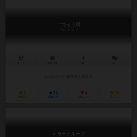
ごちそう畑
Curli Kuller
2～4人
20分前後
5歳～
2件
作品説明文の編集者を募集中
3
25
4
16
興味あり
経験あり
お気に入り
持ってる
キラークルーズ