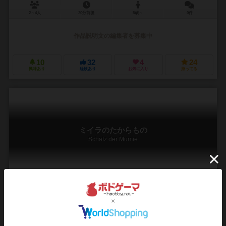
2～4人
20分前後
5歳～
0件
作品説明文の編集者を募集中
10
32
4
24
興味あり
経験あり
お気に入り
持ってる
ミイラのたからもの
Schatz der Mumie
2～4人
10～20分
5歳～
3件
サイコロを振って対応するタイルを獲得し配置していく、タイル配置
型のパズルゲーム