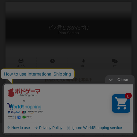
ピノ君とおかたづけ
Pino Sortino
2～4人
－
3歳～
0件
作品説明文の編集者を募集中
2
3
0
5
興味あり
経験あり
お気に入り
持ってる