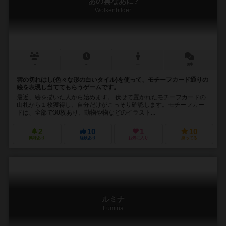
あの雲なあに?
Wolkenbilder
－
－
ー
0件
雲の切れはし(色々な形の白いタイル)を使って、モチーフカード通りの
絵を表現し当ててもらうゲームです。
最近、絵を描いた人から始めます。 伏せて置かれたモチーフカードの
山札から１枚獲得し、自分だけがこっそり確認します。モチーフカー
ドは、全部で30枚あり、動物や物などのイラスト...
2
10
1
10
興味あり
経験あり
お気に入り
持ってる
ルミナ
Lumina