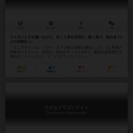
2人用
30～40分
8歳～
1件
ウミガメとすれ違いながら、向こう岸を目指す。動く海で、読み合う2
人の知恵比べ。
『ラニアケア』は、ハワイ・オアフ島の浅瀬を舞台にした、2人専用の
木製ボードゲーム。目的は、自分のディスクを5つ、盤面の反対側まで
進めること──ただし、そこには“ウミガメ”とい...
11
7
3
7
興味あり
経験あり
お気に入り
持ってる
小さなドラゴンナイト
Die kleinen Drachenritter