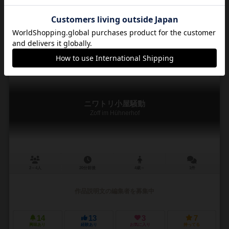
ミイラのたからものは、発掘探検家になり財宝タイルを集めるボード
ゲーム。誰か１人が発掘現場のマスを財宝タイルで埋め尽くしたら、
ただちにゲーム終了です。そして、その人の勝利です。...
9
38
3
26
興味あり
経験あり
お気に入り
持ってる
ニワトリ小屋騒動
Zoff im Hühnerhof
2～4人
20分前後
4歳～
1件
作品説明文の編集者を募集中
14
13
3
7
興味あり
経験あり
お気に入り
持ってる