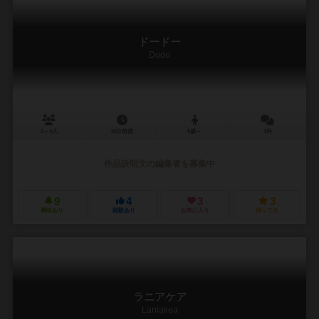
ドードー
Dodo
2～4人
10分前後
6歳～
1件
作品説明文の編集者を募集中
9
4
3
3
興味あり
経験あり
お気に入り
持ってる
ラニアケア
Laniakea