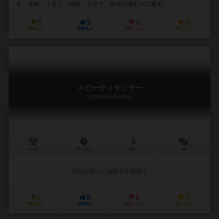
す。今年、うまく「回転」させて、自分の草むらに最も...
3
3
0
2
興味あり
経験あり
お気に入り
持ってる
スピーディサンデー
Schneller Becher
2～5人
10～20分
4歳～
0件
作品説明文の編集者を募集中
2
8
0
7
興味あり
経験あり
お気に入り
持ってる