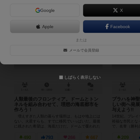
Google
X
Apple
Facebook
アンダーウォーターシティーズ
または
Underwater Cities
メールで会員登録
7.3
しばらく表示しない
1～4人
80～150分
12歳～
17件
1～4人
人類最後のフロンティア。ドームとトン
プラハを神聖
ネルを組み合わせて、理想の海底都市を
しい街へ発展
作ろう！
与えよう!!
増えすぎた人類の暮らす場所は、もはや地上には
14世紀、プレ
ない。火星すらも、すでに移民でいっぱいだ。最後
裕福な市民とな
に残された希望は、海底だけだ。ドームで覆われた
で、名誉（勝利
居住区をトンネルでつないだ海底都市を...
ムは都市開発パズ
490
793
266
667
209