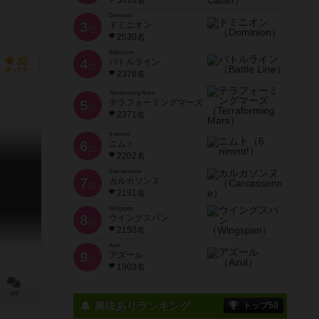
3616名
Dominion
3
ドミニオン
位
2530名
Battle Line
32
4
バトルライン
位
持ってる
2378名
Terraforming Mars
5
テラフォーミングマーズ
位
2371名
6 nimmt!
6
ニムト
位
2202名
Carcassonne
7
カルカソンヌ
位
2191名
Wingspan
8
ウイングスパン
位
2150名
Azul
9
アズール
位
1903名
2件
興味ありランキング
トップ50