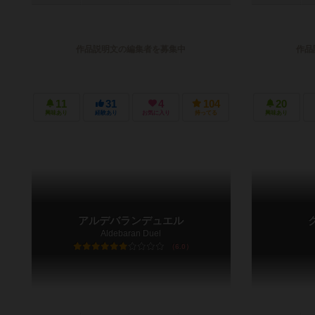
作品説明文の編集者を募集中
作品
11
31
4
104
20
興味あり
経験あり
お気に入り
持ってる
興味あり
アルデバランデュエル
Aldebaran Duel
6.0