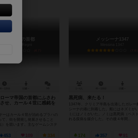
プラハ 王国の首都
メッシーナ1347
Praga Caput Regni
Messina 1347
6.7
7.0
30～120分
12歳～
7件
1～4人
45～120分
12歳～
ローマ帝国の首都にふさわ
黒死病、来たる！
させ、カール４世に感銘を
1347年、クリミア半島を出港したガレー
シーナの港に到着した。船にはネズミが
ミにはノミがいた。ノミは黒死病（ペス
イヤーはカール４世が治めるプラハの
れる疫病を媒介した。その後４年間...
って、街を開発し発展させること
点）を競います。主なゲームシステ
ルで、プラハの歴史的...
453
109
334
174
357
91