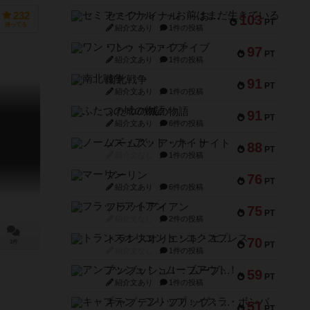
セミファイナル ～お前はまだ生きている～
232
103
PT
持ってる
紹介文あり
1件の投稿
ワン・トゥ・ファイブ
97
PT
紹介文あり
1件の投稿
南北戦争
91
PT
紹介文あり
1件の投稿
ふたつの城の物語
91
PT
紹介文あり
6件の投稿
ノームズ・アット・ナイト
88
PT
紹介文なし
1件の投稿
マーリン
76
PT
紹介文あり
6件の投稿
フラットアイアン
75
PT
紹介文なし
2件の投稿
トランスオリエント・エクスプレス
70
1件
PT
紹介文なし
1件の投稿
アンブッシュ！：ムーブアウト！
59
PT
紹介文あり
1件の投稿
キャプテン・フリップ：イスラ・ボンバ
51
PT