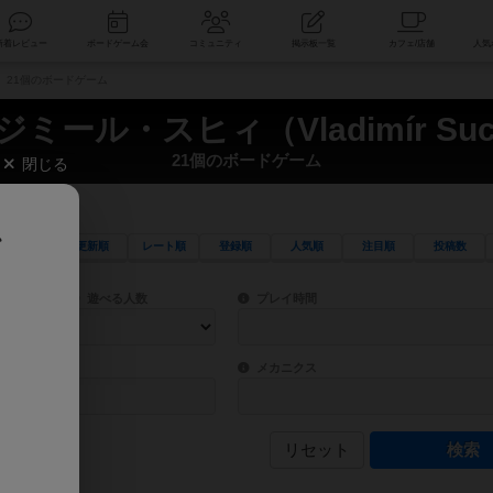
索
新着レビュー
ボードゲーム会
コミュニティ
掲示板一覧
ý） 21個のボードゲーム
ミール・スヒィ（Vladimír Su
21個のボードゲーム
閉じる
、
更新順
レート順
登録順
人気順
注目順
投稿数
ワード検索ができます。
検索できます。
プレイ対象人数に含まれるボードゲームを指定します。
目安となる所要時間を指定することができ
遊べる人数
プレイ時間
物などモチーフ・ストーリーを指定することができます。直感的にゲームシステムを理解
ゲーム性を構成するコアシステムです。主
バー
メカニクス
リセット