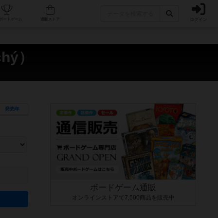
ログイン
カフェ/店舗
人気ボードゲーム
通販ストア
chý）
発売年
ます。マニュアルを読む時間や参加者へのルール説明時間は含まれていないため、初めて遊
できるよう、中世ファンタジー・クッキング・海賊同士の対決など、ゲームコンセプトを絞
にボードゲームに慣れている方向けの絞込機能です。例えば「ダイスロール」はランダム値
ボードゲーム通販
オンラインストアで7,500商品を販売中