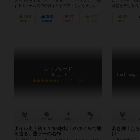
スの目を育てることもできる。 アクションは、回転
い。宇宙船で物
するホイール内でのタイルドラフトという珍しい
基盤を整えるの
形。穴から見えるミニボーナスを...
高い計画性が試され
154
308
77
177
88
興味あり
経験あり
お気に入り
持ってる
興味あり
シップヤード
Shipyard
6.1
1～4人
120分前後
11歳～
0件
2～5人
タイル史上初！？400枚以上のタイルで船
若き紳士たち
を造る、重ゲーの名作
け！