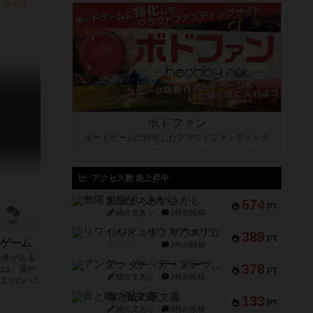
持ってる
ボドファン
ボードゲームに特化したクラウドファンディング
アクセス数 急上昇中
無限まちがいさがし
574
PT
紹介文あり
2件の投稿
8件
リワイルド：サウスアメリカ
389
PT
ゲーム
紹介文なし
2件の投稿
天体がある
アンダー・ザ・テーブラー
378
のは、遥か
PT
紹介文あり
1件の投稿
ちはそのパル
宵と暁の呪文書
133
PT
紹介文あり
8件の投稿