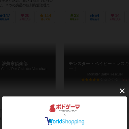
資を送り込み、新たな惑星での生活
だ。２つの惑星の個別資源管理で、
る。 ※詳細...
147
20
114
33
54
14
経験あり
お気に入り
持ってる
興味あり
経験あり
お気に入り
浪費家倶楽部
モンスター・ベイビー・レスキ
The Prodigals Club / Der Club der Verschwender
ー！
Monster Baby Rescue!
5.9
40～100分
14歳～
3件
2～5人
20～40分
8歳～
による前代未聞の悪ふざ