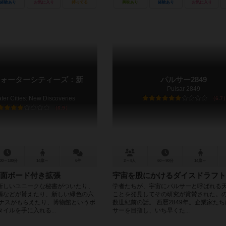
経験あり
お気に入り
持ってる
興味あり
経験あり
お気に入り
ォーターシティーズ：新
パルサー2849
Pulsar 2849
er Cities: New Discoveries
6.7
6.9
00～180分
14歳～
6件
2～4人
60～90分
14歳～
面ボード付き拡張
宇宙を股にかけるダイスドラフト
新しいユニークな秘書がついたり、
学者たちが、宇宙にパルサーと呼ばれる
源などが貰えたり、新しい緑色の六
ことを発見してその研究が賞賛された。
ーナスがもらえたり、博物館というボ
数世紀前の話。 西暦2849年。企業家た
イルを手に入れる...
サーを目指し、いち早くた...