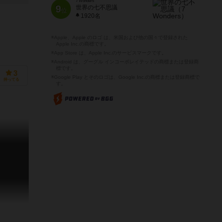
7 Wonders
9
世界の七不思議
位
1920名
※Apple、Apple のロゴ は、米国および他の国々で登録された
Apple Inc.の商標です。
※App Store は、Apple Inc.のサービスマークです。
※Android は、グーグル インコーポレイテッドの商標または登録商
標です。
3
※Google Play とそのロゴは、Google Inc.の商標または登録商標で
持ってる
す。