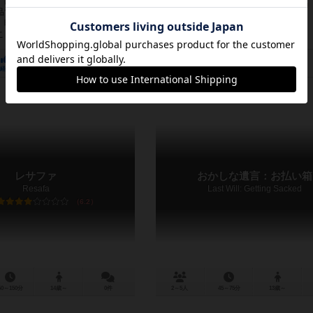
」は「おかしな遺言」の続編？とも
作品説明文の編集者を募集中
品です。 「富を倹約して使うこと、
、晩餐会で礼儀正しく話すこと」 正
とは、若...
41
7
38
10
43
6
経験あり
お気に入り
持ってる
興味あり
経験あり
お気に入り
レサファ
おかしな遺言：お払い箱
Resafa
Last Will: Getting Sacked
6.2
60～150分
14歳～
0件
2～5人
45～75分
13歳～