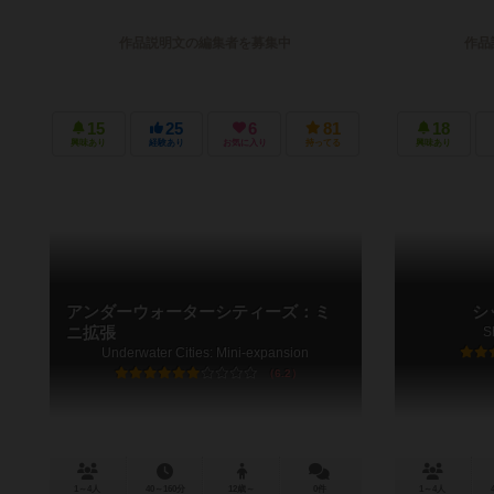
作品説明文の編集者を募集中
作品
15
25
6
81
18
興味あり
経験あり
お気に入り
持ってる
興味あり
アンダーウォーターシティーズ：ミ
シ
ニ拡張
S
Underwater Cities: Mini-expansion
6.2
1～4人
40～160分
12歳～
0件
1～4人