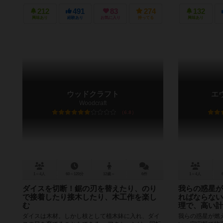
212
491
83
274
132
興味あり
経験あり
お気に入り
持ってる
興味あり
ウッドクラフト
エ
Woodcraft
6.8
1～4人
60～120分
12歳～
6件
1～4人
ダイスを切断！鋸の刃を替えたり、のり
我らの惑星が
で接着したり接木したり、木工作を楽し
ればならない
む
理で、高い計
ダイスは木材。しかし枝として植木鉢に入れ、ダイ
我らの惑星が燃