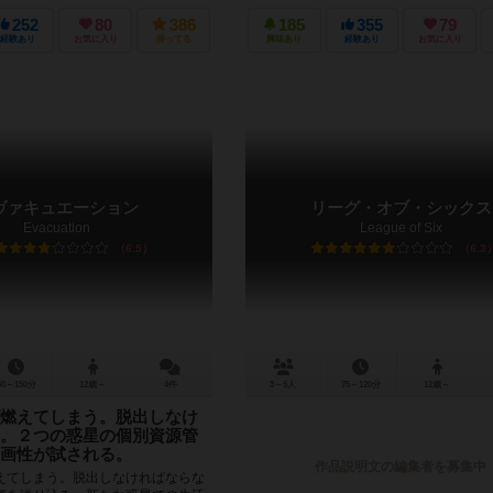
252
80
386
185
355
79
経験あり
お気に入り
持ってる
興味あり
経験あり
お気に入り
ヴァキュエーション
リーグ・オブ・シックス
Evacuation
League of Six
6.5
6.3
60～150分
12歳～
4件
3～5人
75～120分
12歳～
燃えてしまう。脱出しなけ
。２つの惑星の個別資源管
画性が試される。
作品説明文の編集者を募集中
えてしまう。脱出しなければならな