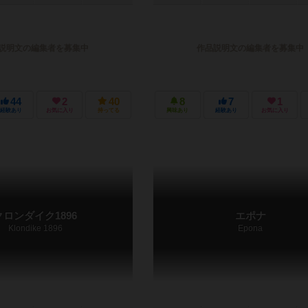
説明文の編集者を募集中
作品説明文の編集者を募集中
44
2
40
8
7
1
経験あり
お気に入り
持ってる
興味あり
経験あり
お気に入り
クロンダイク1896
エポナ
Klondike 1896
Epona