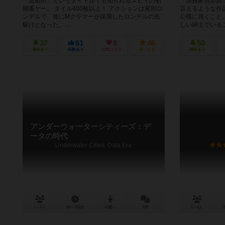
「造船所」というタイトルでも知られるスヒィの初
「浪費家倶楽部
期重ゲー。 タイル400枚以上！ アクションは変則ロ
言えるような作
ンデルで、後にMクラマーが採用したロンデルの先
公職に就くこと
駆けとなった。 ...
しい紳士でいるこ
37
61
8
46
50
興味あり
経験あり
お気に入り
持ってる
興味あり
アンダーウォーターシティーズ：デ
ータの時代
Underwater Cities: Data Era
1～4人
80～150分
14歳～
0件
1～4人