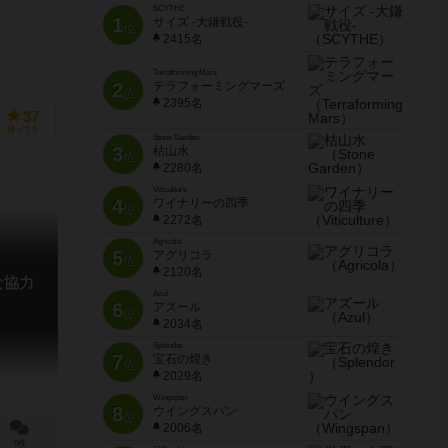
SCYTHE
1
サイズ -大鎌戦役-
位
2415名
Terraforming Mars
2
テラフォーミングマーズ
位
2395名
37
持ってる
Stone Garden
3
枯山水
位
2280名
Viticulture
4
ワイナリーの四季
位
2272名
Agricola
5
アグリコラ
位
2120名
な協力
Azul
6
アズール
位
2034名
Splendor
7
宝石の煌き
位
2029名
Wingspan
8
ウイングスパン
位
2006名
0件