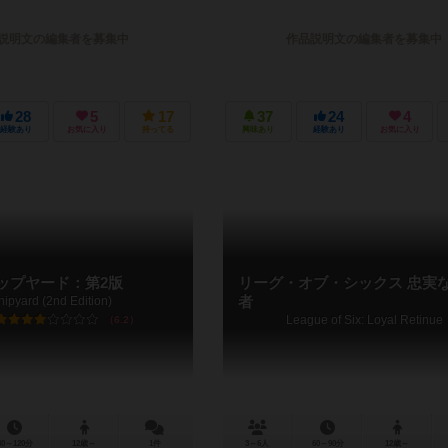
説明文の編集者を募集中
作品説明文の編集者を募集中
28
5
17
37
24
4
経験あり
お気に入り
持ってる
興味あり
経験あり
お気に入り
ップヤード：第2版
リーグ・オブ・シックス 忠実
hipyard (2nd Edition)
者
League of Six: Loyal Retinue
6.2
40～120分
12歳～
1件
3～6人
60～90分
12歳～