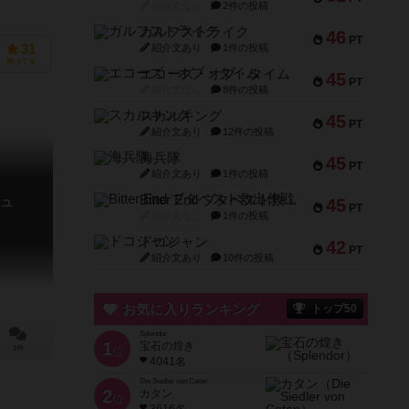
紹介文なし
2件の投稿
ガルフストライク
46
PT
紹介文あり
1件の投稿
31
持ってる
エコーズ・オブ・タイム
45
PT
紹介文なし
8件の投稿
スカルキング
45
PT
紹介文あり
12件の投稿
海兵隊
45
PT
紹介文あり
1件の投稿
Bitter End ブタペスト救出作戦
ュ
45
PT
紹介文なし
1件の投稿
ドコジャン
42
PT
紹介文あり
10件の投稿
お気に入りランキング
トップ50
Splendor
1
宝石の煌き
1件
位
4041名
Die Siedler von Catan
2
カタン
位