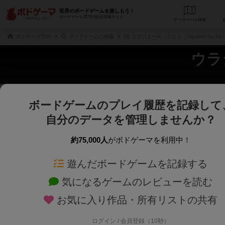
世界のボードゲームを楽しもう！
ボードゲーム専門の総合情報サイト
データベース
検
ボドゲーマTOP
ボードゲームの検索
ウラジミール・スヒィ（Vladimír Such
ウラジ
ボードゲームのプレイ履歴を記録して
さくさく表示
じっくり表示
自分のデータを管理しませんか？
商品名、商品説明文、デザイナー名、テーマ名、メカニクス名を対象にフリー
ゲームデザイナー名を指定して
フリーワード
ゲームデザイナー
約75,000人
がボドゲーマを利用中！
遊んだボードゲームを記録する
対象年齢を指定します。
世界観や登場人
対象年齢
テーマ/フレー
気になるゲームのレビューを読む
お気に入り作品・所有リストの共有
ログイン / 会員登録（10秒）