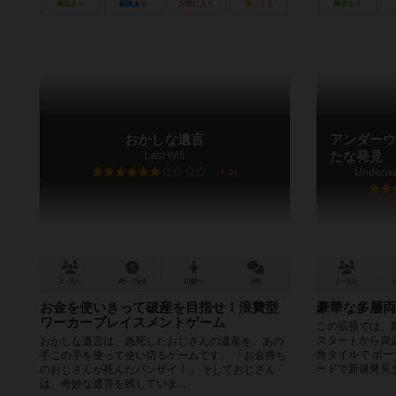
興味あり
経験あり
お気に入り
持ってる
興味あり
おかしな遺言
アンダーウ
Last Will
たな発見
Underwat
6.3
2～5人
45～75分
13歳～
8件
1～4人
1
お金を使いきって破産を目指せ！浪費型
豪華な多層両
ワーカープレイスメントゲーム
この拡張では、
スタートから資
おかしな遺言は、急死したおじさんの遺産を、あの
角タイルで ボ
手この手を使って使い切るゲームです。 「お金持ち
ードで新規発見タ
のおじさんが死んだバンザイ！」 そしておじさん
は、奇妙な遺言を残していま...