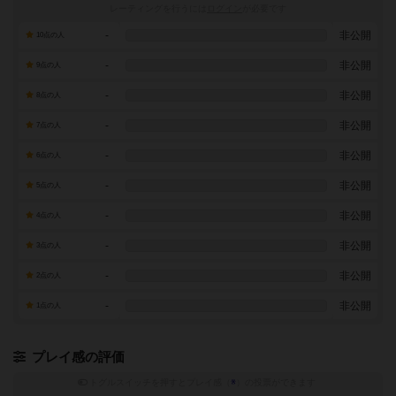
レーティングを行うには
ログイン
が必要です
-
非公開
10点の人
-
非公開
9点の人
-
非公開
8点の人
-
非公開
7点の人
-
非公開
6点の人
-
非公開
5点の人
-
非公開
4点の人
-
非公開
3点の人
-
非公開
2点の人
-
非公開
1点の人
プレイ感の評価
トグルスイッチを押すとプレイ感（
※
）の投票ができます