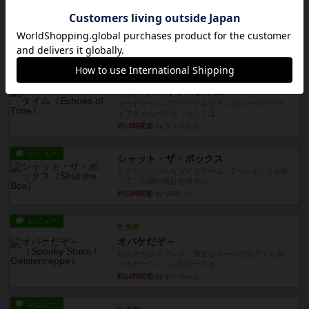
ワン・トゥ・ファイブ
とにかくお手軽にすき間時間をうめるゲームとし
て重宝するゲームです。いわ...
約9時間前
by nabekoh
レビュー
充実
エコーズ・オブ・タイム
カードゲームにファイナルファンタジーのアクテ
ィブタイムバトル（もしくは...
約13時間前
by ジェイとと
レビュー
シャット・ザ・ボックス
とてもシンプルなダイスゲーム。2つのダイスを振
って、出目の合計を自分の...
約13時間前
by OSAっち
レビュー
充実
オバケだぞ～
対人アナログプレイ。簡単なルールで誰とでも遊
べるゲーム。こんなの子ども...
約14時間前
by おーちゃん
レビュー