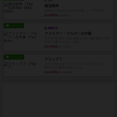
充実
南北戦争
1983年にVictory Gamesが出版した『The Civil ...
約18時間前
by Chaco
レビュー
画像付き
ファイアー・ブルズ / 火牛陣
火牛を引き連れて敵を殲滅させる。縦か斜めで前2
列まで攻撃できるが、自分...
約20時間前
by うらまこ
レビュー
フリップ７
カードをめくるかパスをするかを決めてパスした
時のカード数字が得点になる...
約20時間前
by mob567