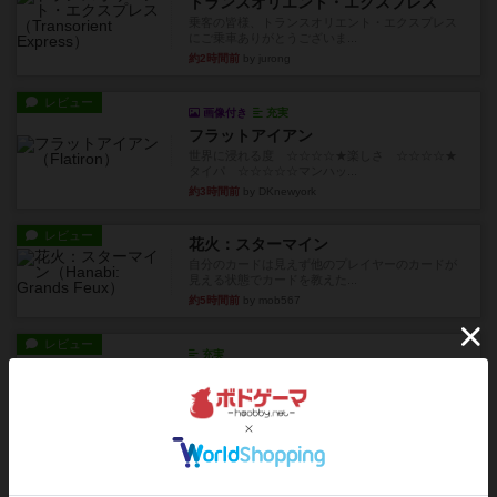
トランスオリエント・エクスプレス
乗客の皆様、トランスオリエント・エクスプレス
にご乗車ありがとうございま...
約2時間前
by jurong
レビュー
画像付き
充実
フラットアイアン
世界に浸れる度 ☆☆☆☆★楽しさ ☆☆☆☆★
タイパ ☆☆☆☆☆マンハッ...
約3時間前
by DKnewyork
レビュー
花火：スターマイン
自分のカードは見えず他のプレイヤーのカードが
見える状態でカードを教えた...
約5時間前
by mob567
レビュー
充実
アンダー・ザ・テーブラー
笑えるバカゲームを集めているライトゲーマーと
してのレビューです。正体隠...
約8時間前
by toyota
レビュー
充実