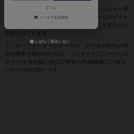
または
当サイトに掲載されている作品説明文やレビュー等
の情報は、ボドゲーマ運営事務局・ゲームデザイナ
メールで会員登録
ーご本人様・有志の皆様にご協力をいただきながら
登録されています。
しばらく表示しない
アンダーウォーターシティーズ：データの時代の特
徴や概要を御存知の方は、ヘッダーメニューからロ
グイン/会員登録し作品説明文の作成/編集にご協力
いただければ幸いです。