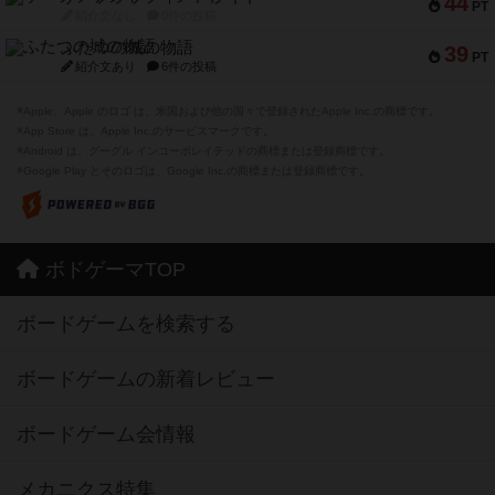
44
PT
紹介文なし
0件の投稿
ふたつの城の物語
39
PT
紹介文あり
6件の投稿
※Apple、Apple のロゴ は、米国および他の国々で登録されたApple Inc.の商標です。
※App Store は、Apple Inc.のサービスマークです。
※Android は、グーグル インコーポレイテッドの商標または登録商標です。
※Google Play とそのロゴは、Google Inc.の商標または登録商標です。
ボドゲーマTOP
ボードゲームを検索する
ボードゲームの新着レビュー
ボードゲーム会情報
メカニクス特集