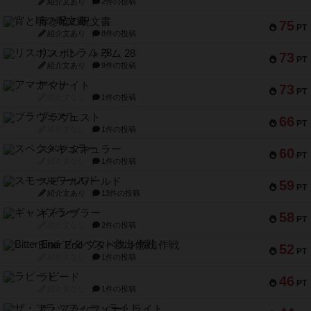
紹介文あり
2件の投稿
宵と暁の呪文書
75
PT
紹介文あり
8件の投稿
リスボン・トラム 28
73
PT
紹介文あり
9件の投稿
アマナイト
73
PT
紹介文なし
1件の投稿
ブラヴェスト
66
PT
紹介文なし
1件の投稿
スペクタキュラー
60
PT
紹介文なし
1件の投稿
スモールワールド
59
PT
紹介文あり
13件の投稿
ギャンブラー
58
PT
紹介文なし
2件の投稿
Bitter End ブタペスト救出作戦
52
PT
紹介文なし
1件の投稿
ラピード
46
PT
紹介文なし
1件の投稿
ザ・フラッフィー・ライト