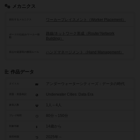
メカニクス
ワーカープレイスメント（Worker Placement）
頻出するメカニクス
路線/ネットワーク形成（Route/ Network
ボードの仕組み/マーカー移
動
Building）
ハンドマネージメント（Hand Management）
得点や資源等の獲得ルール
作品データ
アンダーウォーターシティーズ：データの時代
タイトル
Underwater Cities: Data Era
原題・英題表記
1人～4人
参加人数
80分～150分
プレイ時間
14歳から
対象年齢
2025年～
発売時期