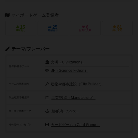
マイボードゲーム登録者
15
25
6
81
興味あり
経験あり
お気に入り
持ってる
テーマ/フレーバー
文明（Civilization）
世界観/基本テーマ
SF（Science Fiction）
建物や都市建設（City Builder）
ゲームの基本目的
工業/製造（Manufacture）
政治経済/各種産業
船/航海（Ship）
乗り物が基本テーマ
カードゲーム（Card Game）
その他のコンセプト