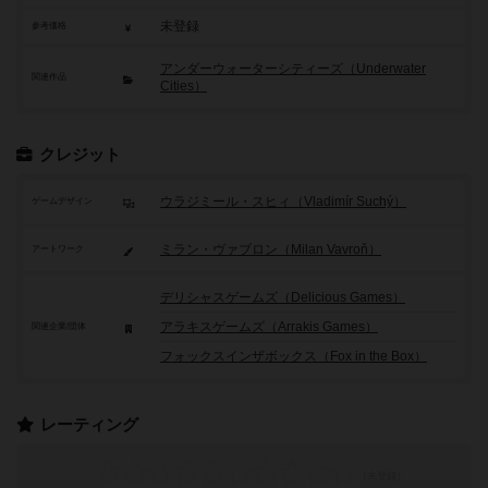
未登録
参考価格
アンダーウォーターシティーズ（Underwater
関連作品
Cities）
クレジット
ウラジミール・スヒィ（Vladimír Suchý）
ゲームデザイン
ミラン・ヴァブロン（Milan Vavroň）
アートワーク
デリシャスゲームズ（Delicious Games）
アラキスゲームズ（Arrakis Games）
関連企業/団体
フォックスインザボックス（Fox in the Box）
レーティング