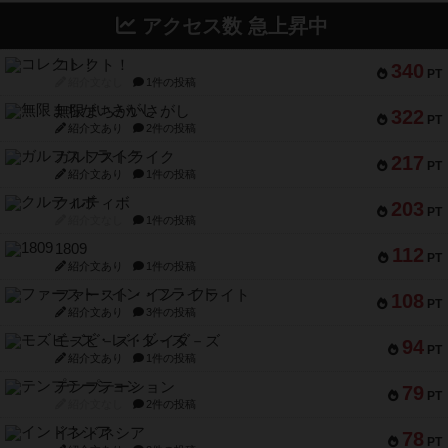
アクセス数 急上昇中
コレクト！
340
PT
紹介文なし
1件の投稿
無限まちがいさがし
322
PT
紹介文あり
2件の投稿
ガルフストライク
217
PT
紹介文あり
1件の投稿
クルティボ
203
PT
紹介文なし
1件の投稿
1809
112
PT
紹介文あり
1件の投稿
ファースト・イン・フライト
108
PT
紹介文あり
3件の投稿
モズビ－ズ・レイダ－ズ
94
PT
紹介文あり
1件の投稿
テンプテーション
79
PT
紹介文なし
2件の投稿
インドネシア
78
PT