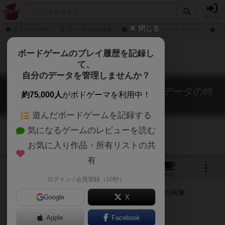
ログイン
閉じる
ボドゲーマTOP
ボードゲームの検索
アンダーウォーターシティーズ
ア
ボードゲームのプレイ履歴を記録し
て、
自分のデータを管理しませんか？
アンダーウォーターシティーズ：データの時
約75,000人
がボドゲーマを利用中！
代
Underwater Cities: Data Era
遊んだボードゲームを記録する
気になるゲームのレビューを読む
お気に入り作品・所有リストの共
有
1
7
トップ
画像
動画
レビュー
カフェ
ログイン / 会員登録（10秒）
Google
X
Apple
ご協力ください
Facebook