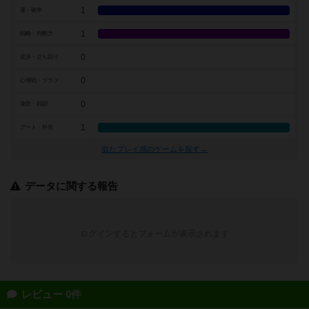
1
運・確率
1
戦略・判断力
0
交渉・立ち回り
0
心理戦・ブラフ
0
攻防・戦闘
1
アート・外見
似たプレイ感のゲームを探す→
データに関する報告
ログインするとフォームが表示されます
レビュー 0件