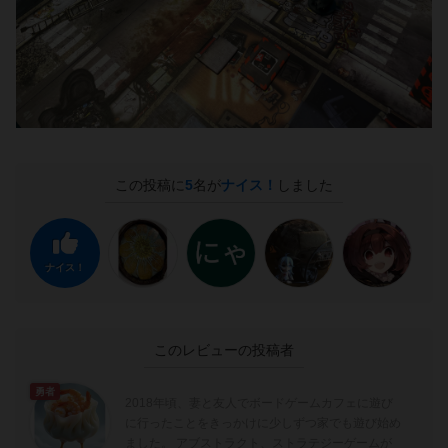
この投稿に
5
名が
ナイス！
しました
ナイス！
このレビューの投稿者
勇者
2018年頃、妻と友人でボードゲームカフェに遊び
に行ったことをきっかけに少しずつ家でも遊び始め
ました。 アブストラクト、ストラテジーゲームが