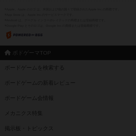
※Apple、Apple のロゴ は、米国および他の国々で登録されたApple Inc.の商標です。
※App Store は、Apple Inc.のサービスマークです。
※Android は、グーグル インコーポレイテッドの商標または登録商標です。
※Google Play とそのロゴは、Google Inc.の商標または登録商標です。
ボドゲーマTOP
ボードゲームを検索する
ボードゲームの新着レビュー
ボードゲーム会情報
メカニクス特集
掲示板・トピックス