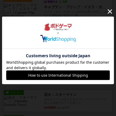
画像付き
充実
キャプテン・フリップ：イスラ・ボンバ
イスラ・ボンバを探しに出航!潜水艦を装備し、あ
なたの乗組員を監獄から解...
約5時間前
by jurong
ルール/インスト
画像付き
充実
トランスオリエント・エクスプレス
乗客の皆様、トランスオリエント・エクスプレス
にご乗車ありがとうございま...
約5時間前
by jurong
レビュー
画像付き
充実
フラットアイアン
世界に浸れる度 ☆☆☆☆★楽しさ ☆☆☆☆★
タイパ ☆☆☆☆☆マンハッ...
約7時間前
by DKnewyork
レビュー
花火：スターマイン
自分のカードは見えず他のプレイヤーのカードが
見える状態でカードを教えた...
約8時間前
by mob567