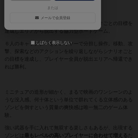
または
メールで会員登録
群れるゾンビを倒し、回避しながらシナリオごとの目標を
達成しエリアから脱出する協力型ボードゲーム。
しばらく表示しない
６人のキャラクターをプレイヤーで分担し操作。移動、攻
撃、探索などのアクションを繰り返しながらシナリオごと
の目標を達成し、プレイヤー全員が脱出エリアへ帰還でき
れば勝利。
ミニチュアの造形が細かく、まるで映画のワンシーンのよ
うな没入感。何十体という単位で群れてくる立体感のある
ゾンビを倒すという質量の爽快感は唯一無二のゲーム体
験。
強い武器を手に入れて無双する楽しさもあるが、出現する
ゾンビは
最もレベルの高いプレイヤー
に合わせて増える
た