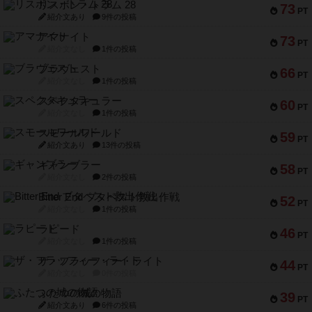
リスボン・トラム 28
73
PT
紹介文あり
9件の投稿
アマナイト
73
PT
紹介文なし
1件の投稿
ブラヴェスト
66
PT
紹介文なし
1件の投稿
スペクタキュラー
60
PT
紹介文なし
1件の投稿
スモールワールド
59
PT
紹介文あり
13件の投稿
ギャンブラー
58
PT
紹介文なし
2件の投稿
Bitter End ブタペスト救出作戦
52
PT
紹介文なし
1件の投稿
ラピード
46
PT
紹介文なし
1件の投稿
ザ・フラッフィー・ライト
44
PT
紹介文なし
0件の投稿
ふたつの城の物語
39
PT
紹介文あり
6件の投稿