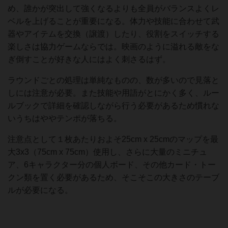
め、誰かが突出して強くなるよりも全員がバランスよくレ
ベルを上げることが重要になる。体力や技能に合わせて武
器やアイテムを交換（譲渡）したり、役割をスイッチする
楽しさは協力ゲームならでは。映画のように溢れる敵をな
ぎ倒すことが好きな人にはよく刺さるはず。
ラウンドごとの処理は単純なものの、数が多いので見落と
しには注意が必要。また技能や用語がとにかく多く、ルー
ルブックで詳細を確認しながら行う必要があるため慣れな
いうちはややテンポが落ちる。
注意点として１枚あたりおよそ25cm x 25cmのマップを最
大3x3（75cm x 75cm）使用し、さらに大量のミニチュ
ア、6キャラクター分の個人ボード、その他カード・トー
クン類を置く必要があるため、そこそこの大きさのテーブ
ルが必要になる。