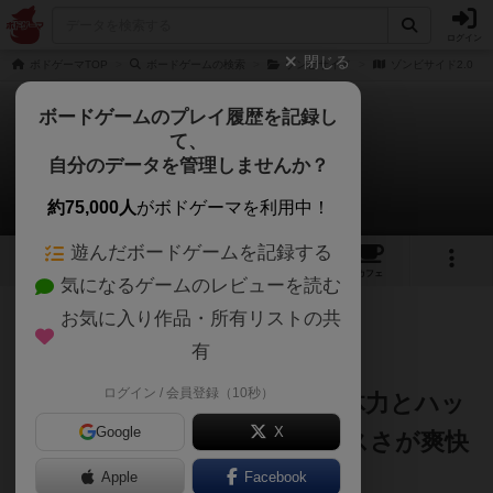
ログイン
閉じる
ボドゲーマTOP
ボードゲームの検索
ゾンビサイド
ゾンビサイド2.0
ボードゲームのプレイ履歴を記録し
て、
ゾンビサイド2.0
自分のデータを管理しませんか？
しうまいさんのレビュー
約75,000人
がボドゲーマを利用中！
遊んだボードゲームを記録する
2
6
9
トップ
画像
動画
レビュー
カフェ
気になるゲームのレビューを読む
お気に入り作品・所有リストの共
483名
5名
0
10ヶ月前
有
ログイン / 会員登録（10秒）
考えるな、感じろ。ガラスの体力とハッ
Google
X
ク＆スラッシュのアンバランスさが爽快
感
Apple
Facebook