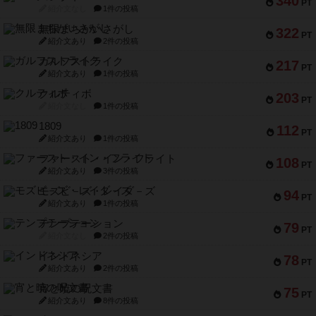
340
PT
紹介文なし
1件の投稿
無限まちがいさがし
322
PT
紹介文あり
2件の投稿
ガルフストライク
217
PT
紹介文あり
1件の投稿
クルティボ
203
PT
紹介文なし
1件の投稿
1809
112
PT
紹介文あり
1件の投稿
ファースト・イン・フライト
108
PT
紹介文あり
3件の投稿
モズビ－ズ・レイダ－ズ
94
PT
紹介文あり
1件の投稿
テンプテーション
79
PT
紹介文なし
2件の投稿
インドネシア
78
PT
紹介文あり
2件の投稿
宵と暁の呪文書
75
PT
紹介文あり
8件の投稿