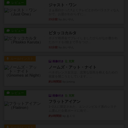
レビュー
ジャスト・ワン
まぁ面白かった‼️よくテレビとかのバラエティなん
かで、お題がわからずに...
25分前
by みいやん
レビュー
ピタッコカルタ
ボドゲ相席会でプレイしましたひらがなが書かれ
たカードを2枚まで手をつけ...
32分前
by みいやん
ルール/インスト
画像付き
充実
ノームズ・アット・ナイト
ベネボレンス女王は、忠実な臣民を称えるための
祝宴を開こうとしています。...
約1時間前
by jurong
レビュー
画像付き
充実
フラットアイアン
1~2人に限定された、エンジンビルド系のシステ
ム選んだ企業ボードに街で...
約2時間前
by あくり
ルール/インスト