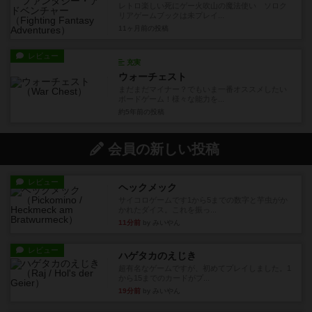
レトロ楽しい死にゲー火吹山の魔法使い ソロク
リアゲームブックは未プレイ...
11ヶ月前
の投稿
レビュー
充実
ウォーチェスト
まだまだマイナー？でもいま一番オススメしたい
ボードゲーム！様々な能力を...
約5年前
の投稿
会員の新しい投稿
レビュー
ヘックメック
サイコロゲームです1から5までの数字と芋虫がか
かれたダイス。これを振っ...
11分前
by みいやん
レビュー
ハゲタカのえじき
超有名なゲームですが、初めてプレイしました。1
から15までのカードがプ...
19分前
by みいやん