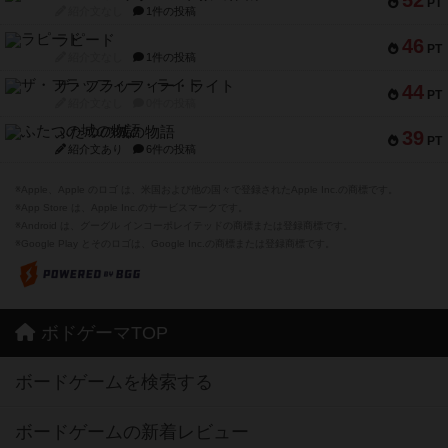
52
PT
紹介文なし
1件の投稿
ラピード
46
PT
紹介文なし
1件の投稿
ザ・フラッフィー・ライト
44
PT
紹介文なし
0件の投稿
ふたつの城の物語
39
PT
紹介文あり
6件の投稿
※Apple、Apple のロゴ は、米国および他の国々で登録されたApple Inc.の商標です。
※App Store は、Apple Inc.のサービスマークです。
※Android は、グーグル インコーポレイテッドの商標または登録商標です。
※Google Play とそのロゴは、Google Inc.の商標または登録商標です。
ボドゲーマTOP
ボードゲームを検索する
ボードゲームの新着レビュー