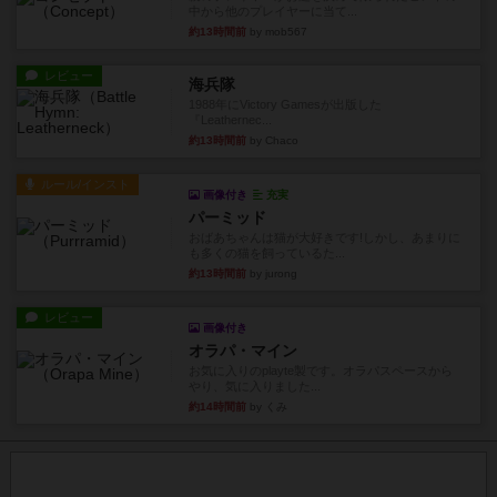
中から他のプレイヤーに当て...
約13時間前
by mob567
レビュー
海兵隊
1988年にVictory Gamesが出版した
『Leathernec...
約13時間前
by Chaco
ルール/インスト
画像付き
充実
パーミッド
おばあちゃんは猫が大好きです!しかし、あまりに
も多くの猫を飼っているた...
約13時間前
by jurong
レビュー
画像付き
オラパ・マイン
お気に入りのplayte製です。オラパスペースから
やり、気に入りました...
約14時間前
by くみ