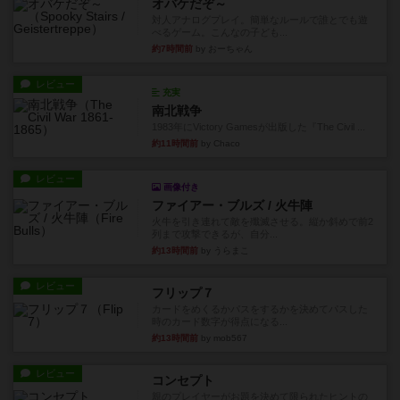
オバケだぞ～
対人アナログプレイ。簡単なルールで誰とでも遊
べるゲーム。こんなの子ども...
約7時間前
by おーちゃん
レビュー
充実
南北戦争
1983年にVictory Gamesが出版した『The Civil ...
約11時間前
by Chaco
レビュー
画像付き
ファイアー・ブルズ / 火牛陣
火牛を引き連れて敵を殲滅させる。縦か斜めで前2
列まで攻撃できるが、自分...
約13時間前
by うらまこ
レビュー
フリップ７
カードをめくるかパスをするかを決めてパスした
時のカード数字が得点になる...
約13時間前
by mob567
レビュー
コンセプト
親のプレイヤーがお題を決めて限られたヒントの