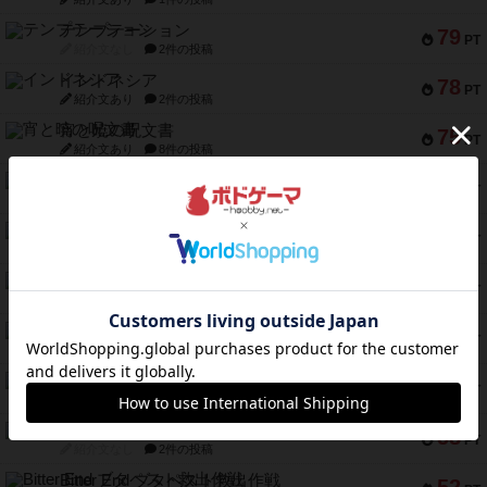
テンプテーション
79
PT
紹介文なし
2件の投稿
インドネシア
78
PT
紹介文あり
2件の投稿
宵と暁の呪文書
75
PT
紹介文あり
8件の投稿
リスボン・トラム 28
73
PT
紹介文あり
9件の投稿
アマナイト
73
PT
紹介文なし
1件の投稿
ブラヴェスト
66
PT
紹介文なし
1件の投稿
スペクタキュラー
60
PT
紹介文なし
1件の投稿
スモールワールド
59
PT
紹介文あり
13件の投稿
ギャンブラー
58
PT
紹介文なし
2件の投稿
Bitter End ブタペスト救出作戦