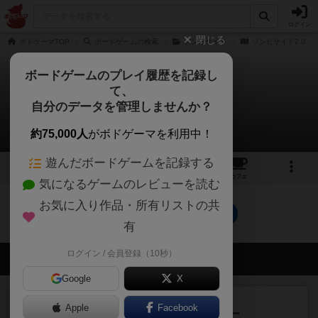
ログイン
閉じる
ボドゲーマTOP
ボードゲームの検索
ゾンビサイド
ゾンビサイド2.0
ボードゲームのプレイ履歴を記録し
て、
ゾンビサイド2.0
自分のデータを管理しませんか？
0件の動画
約75,000人
がボドゲーマを利用中！
遊んだボードゲームを記録する
2
6
9
トップ
画像
動画
レビュー
カフェ
気になるゲームのレビューを読む
お気に入り作品・所有リストの共
ゾンビサイド2.0のトップに戻る
有
ログイン / 会員登録（10秒）
会員の新しい投稿
Google
X
レビュー
充実
Apple
Facebook
アンダー・ザ・テーブラー