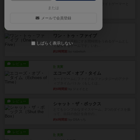
笑えるバカゲームを集めているライトゲーマーと
または
してのレビューです。正体隠...
10分前
by toyota
メールで会員登録
レビュー
充実
ワン・トゥ・ファイブ
とにかくお手軽にすき間時間をうめるゲームとし
しばらく表示しない
て重宝するゲームです。いわ...
約2時間前
by nabekoh
レビュー
充実
エコーズ・オブ・タイム
カードゲームにファイナルファンタジーのアクテ
ィブタイムバトル（もしくは...
約5時間前
by ジェイとと
レビュー
シャット・ザ・ボックス
とてもシンプルなダイスゲーム。2つのダイスを振
って、出目の合計を自分の...
約6時間前
by OSAっち
レビュー
充実