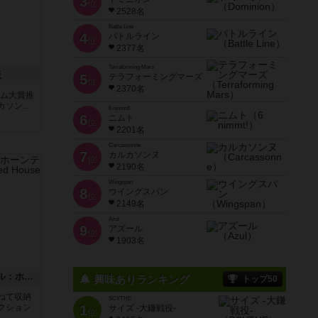
3
位
2528名
Battle Line
4
バトルライン
位
2377名
Terraforming Mars
版
5
テラフォーミングマーズ
位
2370名
ーム大賞推
ン...
6 nimmt!
6
ニムト
位
2201名
Carcassonne
7
カルカソンヌ
位
2190名
Wingspan
8
ウイングスパン
位
2149名
Azul
9
アズール
位
1903名
ボックストップピンボール：ホーンテッドハウス
興味ありランキング
トップ50
重ねて収納
SCYTHE
クション
1
サイズ -大鎌戦役-
位