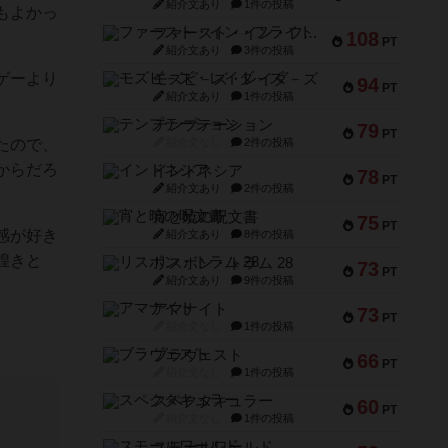
紹介文あり
1件の投稿
もよかっ
ファースト・イン・フライト
108
PT
紹介文あり
3件の投稿
ゲーより
モズビ－ズ・レイダ－ズ
94
PT
紹介文あり
1件の投稿
テンプテーション
79
PT
たので、
紹介文なし
2件の投稿
からだろ
インドネシア
78
PT
紹介文あり
2件の投稿
宵と暁の呪文書
75
PT
感が好き
紹介文あり
8件の投稿
煌きと
リスボン・トラム 28
73
PT
紹介文あり
9件の投稿
アマナイト
73
PT
紹介文なし
1件の投稿
ブラヴェスト
66
PT
紹介文なし
1件の投稿
スペクタキュラー
60
PT
紹介文なし
1件の投稿
スモールワールド