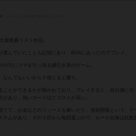
レーティングが非公開に設定されたユーザー
ム大賞推薦リスト作品。
が選んでいたことも記憶にあり、BGAにあったのでプレイ。
分の方にコマを引っ張る綱引き系のゲーム。
、なんでもいいから５個とると勝ち。
ることができるかが描かれており、プレイすると、自分側に引
念があり、強いカードほどコストが高い。
捨てて、お金などのリソースを稼いだり、技術開発という、ゲ
ステムがあり、その３択から毎回選ぶので、ルール自体は比較