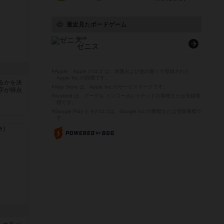
最近見たボードゲーム
Zenith
ゼニス
※Apple、Apple のロゴ は、米国および他の国々で登録された
Apple Inc.の商標です。
るかを決
※App Store は、Apple Inc.のサービスマークです。
字が得点
※Android は、グーグル インコーポレイテッドの商標または登録商
標です。
※Google Play とそのロゴは、Google Inc.の商標または登録商標で
す。