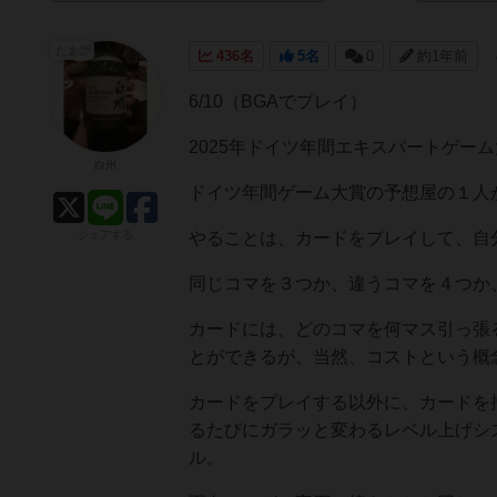
たまご
436名
5名
0
約1年前
6/10（BGAでプレイ）
2025年ドイツ年間エキスパートゲー
白州
ドイツ年間ゲーム大賞の予想屋の１人
シェアする
やることは、カードをプレイして、自
同じコマを３つか、違うコマを４つか
カードには、どのコマを何マス引っ張
とができるが、当然、コストという概
カードをプレイする以外に、カードを
るたびにガラッと変わるレベル上げシ
ル。