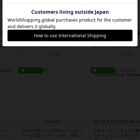
ム
イノシシ、カニ、フンコロガシ。
カルタヘナ：新
年ドイ
7/10ゴールデンボックス ボードゲー
6/102001年ドイツ年間ゲ
...
ムアワード 2025で、ドリスマ...
薦リスト作品（大賞はカルカソ
11日前
の投稿
11日前
の投稿
レビュー
レビュー
園
リバース
ールシリ
7/102026年ドイツ年間エキスパート
6/10タンブリンダイスを
イ...
ゲーム大賞ノミネート作品。登場...
できるようにした感じのア