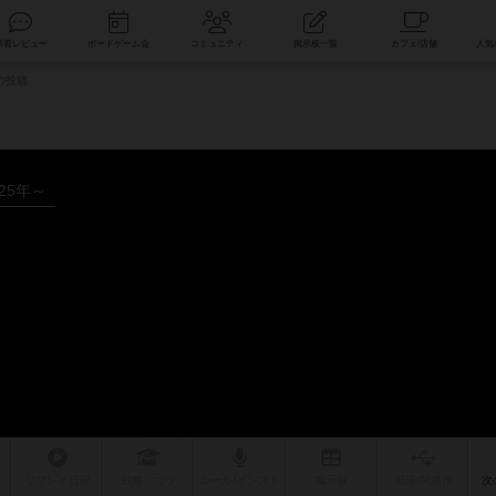
索
新着レビュー
ボードゲーム会
コミュニティ
掲示板一覧
の投稿
025年～
リプレイ
日記
戦略
・コツ
ルール
/インスト
掲示板
拡張/関連
作
次