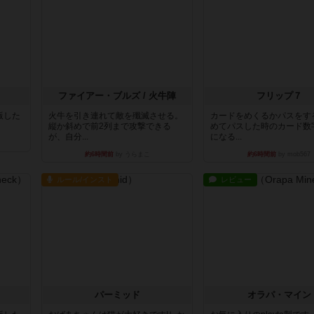
ファイアー・ブルズ / 火牛陣
フリップ７
出版した
火牛を引き連れて敵を殲滅させる。
カードをめくるかパスをす
縦か斜めで前2列まで攻撃できる
めてパスした時のカード数
が、自分...
になる...
約6時間前
by うらまこ
約6時間前
by mob567
ルール/インスト
レビュー
パーミッド
オラパ・マイン