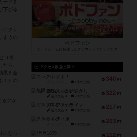
カードを
が下がる
いアクシ
しまうの
ボドファン
ボードゲームに特化したクラウドファンディング
と（最
したら、
アクセス数 急上昇中
効果を全
コレクト！
340
PT
る！）の
紹介文なし
1件の投稿
無限まちがいさがし
322
PT
紹介文あり
2件の投稿
なるのが
ガルフストライク
217
PT
紹介文あり
1件の投稿
クルティボ
203
PT
紹介文なし
1件の投稿
りになっ
1809
112
PT