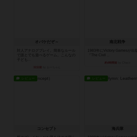
オバケだぞ～
南北戦争
対人アナログプレイ。簡単なルール
1983年にVictory Gamesが
で誰とでも遊べるゲーム。こんなの
『The Civil ...
子ども...
約4時間前
by Chaco
32分前
by おーちゃん
レビュー
レビュー
コンセプト
海兵隊