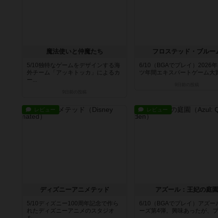
魔法使いと仲魔たち
フロステッド・ブルー
5/10独特なゲームをデザインする海
6/10（BGAでプレイ）2026
外チーム「アッキトッカ」によるカ
ツ年間エキスパートゲーム大賞推
ー...
9日前
の投稿
9日前
の投稿
レビュー
レビュー
ディズニーアニメテッド
アズール：王妃の庭
5/10ディズニー100周年記念で作ら
6/10（BGAでプレイ）アズ
れたディズニーアニメのスタジオ
ーズ第4弾。興味あったが、プレ