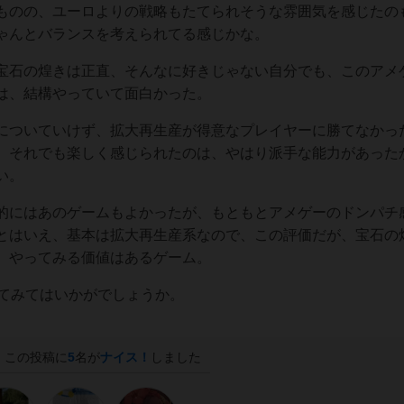
ものの、ユーロよりの戦略もたてられそうな雰囲気を感じたの
ゃんとバランスを考えられてる感じかな。
宝石の煌きは正直、そんなに好きじゃない自分でも、このアメ
は、結構やっていて面白かった。
についていけず、拡大再生産が得意なプレイヤーに勝てなかっ
、それでも楽しく感じられたのは、やはり派手な能力があった
い。
的にはあのゲームもよかったが、もともとアメゲーのドンパチ
とはいえ、基本は拡大再生産系なので、この評価だが、宝石の
、やってみる価値はあるゲーム。
ってみてはいかがでしょうか。
この投稿に
5
名が
ナイス！
しました