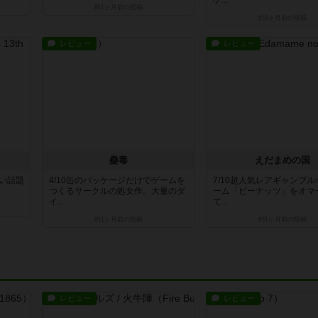
ゲ...
約1ヶ月前
の投稿
約1ヶ月前
の投稿
レビュー
レビュー
蠱毒
えだまめの国
白い話題
4/10缶のパッケージだけでゲームを
7/10超人気レアギャンブ
つくるサークルの処女作。大量のダ
ーム「ピーナッツ」をオマ
イ...
て...
約1ヶ月前
の投稿
約1ヶ月前
の投稿
レビュー
レビュー