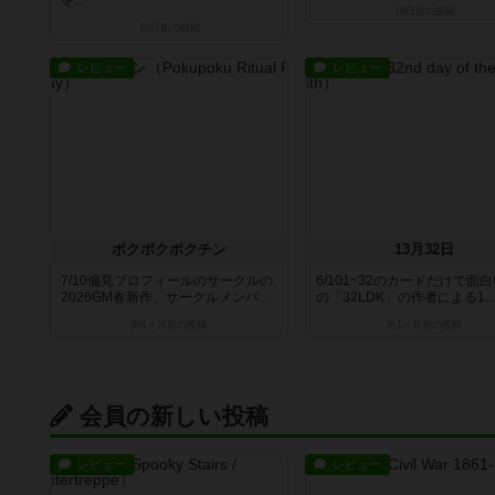
を...
16日前
の投稿
16日前
の投稿
レビュー
レビュー
ポクポクポクチン
13月32日
7/10偏見プロフィールのサークルの
6/101~32のカードだけで面
2026GM春新作。サークルメンバ...
の「32LDK」の作者による1...
約1ヶ月前
の投稿
約1ヶ月前
の投稿
会員の新しい投稿
レビュー
レビュー