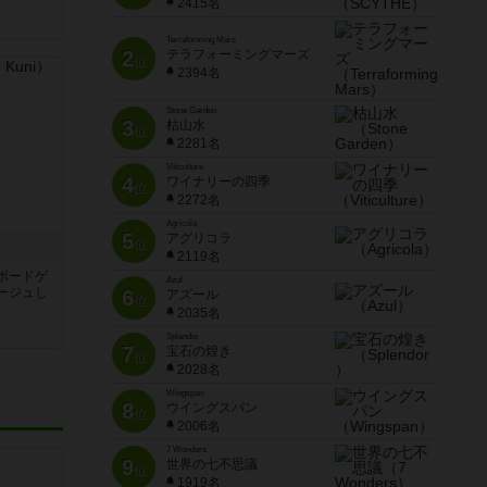
2415名
Terraforming Mars
2
テラフォーミングマーズ
位
2394名
Stone Garden
3
枯山水
位
2281名
Viticulture
4
ワイナリーの四季
位
2272名
Agricola
5
アグリコラ
位
2119名
ルボードゲ
Azul
ージュし
6
アズール
位
2035名
Splendor
7
宝石の煌き
位
2028名
Wingspan
8
ウイングスパン
位
2006名
7 Wonders
9
世界の七不思議
位
1919名