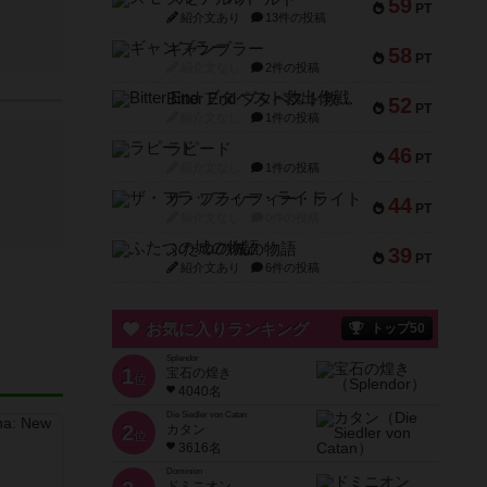
59
PT
紹介文あり
13件の投稿
ギャンブラー
58
PT
紹介文なし
2件の投稿
Bitter End ブタペスト救出作戦
52
PT
紹介文なし
1件の投稿
ラピード
46
PT
紹介文なし
1件の投稿
ザ・フラッフィー・ライト
44
PT
紹介文なし
0件の投稿
ふたつの城の物語
39
PT
紹介文あり
6件の投稿
お気に入りランキング
トップ50
Splendor
1
宝石の煌き
位
4040名
Die Siedler von Catan
2
カタン
位
3616名
Dominion
ドミニオン