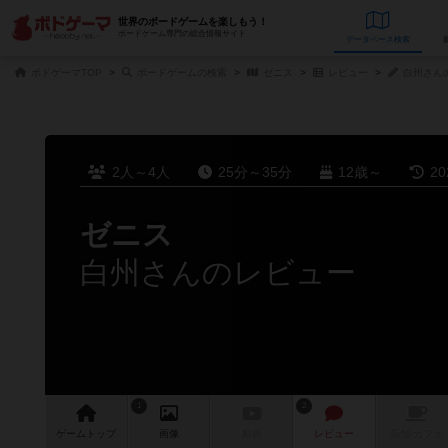
世界のボードゲームを楽しもう！
ボードゲーム専門の総合情報サイト
データベース
検
ボドゲーマTOP
ボードゲームの検索
ゼニス
レビュー
白州さん
2人～4人
25分～35分
12歳～
2
ゼニス
白州さんのレビュー
1
2
ゲーム
トップ
画像
動画
レビュー
店舗/
カフェ