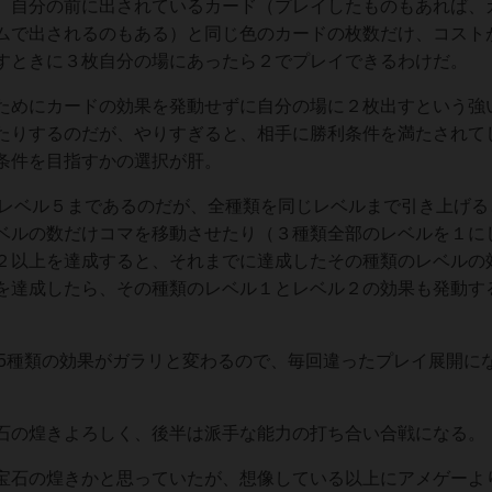
、自分の前に出されているカード（プレイしたものもあれば、
ムで出されるのもある）と同じ色のカードの枚数だけ、コスト
すときに３枚自分の場にあったら２でプレイできるわけだ。
ためにカードの効果を発動せずに自分の場に２枚出すという強
たりするのだが、やりすぎると、相手に勝利条件を満たされて
条件を目指すかの選択が肝。
Xレベル５まであるのだが、全種類を同じレベルまで引き上げる
ベルの数だけコマを移動させたり（３種類全部のレベルを１に
２以上を達成すると、それまでに達成したその種類のレベルの
を達成したら、その種類のレベル１とレベル２の効果も発動す
15種類の効果がガラリと変わるので、毎回違ったプレイ展開に
石の煌きよろしく、後半は派手な能力の打ち合い合戦になる。
宝石の煌きかと思っていたが、想像している以上にアメゲーよ