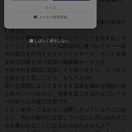
な要素と漂着物！
または
メールで会員登録
紛糾必至のサバイバルゲームに新たな要素が追加さ
れました。
ラウンド開始時にランダムなイベントを引き起こす
しばらく表示しない
イベントカード、ゲーム開始時に各プレイヤーへ固
有の能力を付与するキャラクタカード、そして多種
多様な効果を持つ追加の難破船カードです。
それぞれを個別に追加しても遊べますし、三つ全て
を合わせて遊ぶことも、もちろんOK。
新たな展開によってますます混迷を極める地獄の無
人島サバイバルから、無事生還できるかはプレイヤ
ーの皆さんの選択次第です。
トタン板持ってるからと油断しきっているそこのあ
なた。周りの動向に注意していないと思わぬ方法で
命を奪われることになるかも知れませんよ？