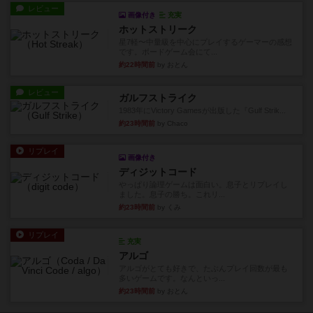
レビュー
画像付き
充実
ホットストリーク
星7軽〜中量級を中心にプレイするゲーマーの感想
です。ボードゲーム会にて...
約22時間前
by おとん
レビュー
ガルフストライク
1983年にVictory Gamesが出版した『Gulf Strik...
約23時間前
by Chaco
リプレイ
画像付き
ディジットコード
やっぱり論理ゲームは面白い。息子とリプレイし
ました。息子の勝ち。これリ...
約23時間前
by くみ
リプレイ
充実
アルゴ
アルゴがとても好きで、たぶんプレイ回数が最も
多いゲームです。なんといっ...
約23時間前
by おとん