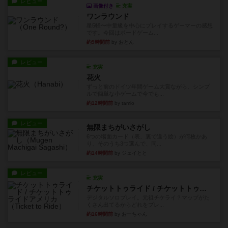
レビュー
画像付き
充実
ワンラウンド
星5軽〜中量級を中心にプレイするゲーマーの感想
です。今回はボードゲーム...
約9時間前
by おとん
レビュー
充実
花火
ずっと前のドイツ年間ゲーム大賞ながら、シンプ
ルで簡単な小ゲームで今でも...
約12時間前
by tamio
レビュー
無限まちがいさがし
6つの場面カード（表、裏で違う絵）が何枚かあ
り、そのうち3つ選んで、同...
約14時間前
by ジェイとと
レビュー
充実
チケットトゥライド / チケットトゥライドアメリカ
デジタルソロプレイ。元祖チケライ？マップがた
くさん出てるからどれをプレ...
約16時間前
by おーちゃん