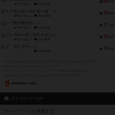
80
PT
紹介文あり
1件の投稿
モズビ－ズ・レイダ－ズ
79
PT
紹介文あり
1件の投稿
リー対グラント
77
PT
紹介文あり
1件の投稿
ブレーキング・アウェイ
75
PT
紹介文あり
4件の投稿
ザ・フラッド
71
PT
紹介文なし
1件の投稿
※Apple、Apple のロゴ は、米国および他の国々で登録されたApple Inc.の商標です。
※App Store は、Apple Inc.のサービスマークです。
※Android は、グーグル インコーポレイテッドの商標または登録商標です。
※Google Play とそのロゴは、Google Inc.の商標または登録商標です。
ボドゲーマTOP
ボードゲームを検索する