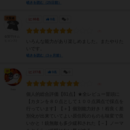
続きを読む（25日前）
大賢者
88名
0名
0
金賢守(キム
ヒョンス)
いろんな能力があり楽しめました。またやりた
いです。
続きを読む（3ヶ月前）
神
277名
0名
0
has
個人的総合評価【81点】★全レビュー冒頭に
【カタンを８０点として１００点満点で採点を
行っています】【＋】個別能力好き！程良く差
別化が出来ていてよい原住民のものも味変で良
いかと！銃無敵も多少緩和された【－】ノーマ