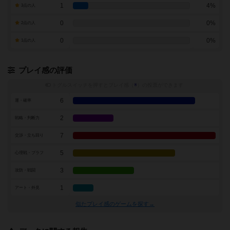
1
4%
3点の人
0
0%
2点の人
0
0%
1点の人
プレイ感の評価
トグルスイッチを押すとプレイ感（
※
）の投票ができます
6
運・確率
2
戦略・判断力
7
交渉・立ち回り
5
心理戦・ブラフ
3
攻防・戦闘
1
アート・外見
似たプレイ感のゲームを探す→