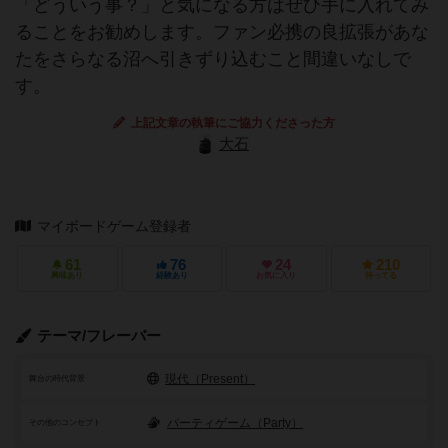
「どういう事？」と気になる方はぜひ手に入れてみ
ることをお勧めします。ファン必携の良拡張があな
たをさらなる沼へ引きずり込むこと間違いなしで
す。
上記文章の執筆にご協力くださった方
大石
マイボードゲーム登録者
61
76
24
210
興味あり
経験あり
お気に入り
持ってる
テーマ/フレーバー
現代（Present）
舞台の時代背景
パーティゲーム（Party）
その他のコンセプト