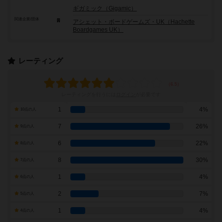
ギガミック（Gigamic）
関連企業/団体
アシェット・ボードゲームズ・UK（Hachette
Boardgames UK）
レーティング
レーティングを行うには
ログイン
が必要です
1
4%
10点の人
7
26%
9点の人
6
22%
8点の人
8
30%
7点の人
1
4%
6点の人
2
7%
5点の人
1
4%
4点の人