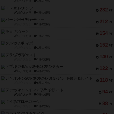
紹介文あり
1件の投稿
エレメンツ
232
PT
紹介文あり
4件の投稿
バー！パーティー
212
PT
紹介文なし
1件の投稿
ギョッと
154
PT
紹介文あり
1件の投稿
クルティボ
152
PT
紹介文なし
1件の投稿
ブラヴェスト
140
PT
紹介文なし
1件の投稿
ドブル：ポケットモンスター
122
PT
紹介文あり
4件の投稿
ジャンヌ・ダルク-オルレアン ドロー＆ライト
118
PT
紹介文なし
5件の投稿
ファースト・イン・フライト
94
PT
紹介文あり
3件の投稿
ダイススローン
88
PT
紹介文なし
1件の投稿
ガルフストライク