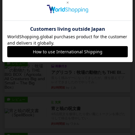
プレイボーイ
1986年にVictory Gamesが出版した『Playboy』
は、...
6分前
by Chaco
レビュー
充実
クリーグ
某動画サイトを眺めてたら、海外の方が紹介して
いた2人対戦型のダイスゲー...
8分前
by OSAっち
レビュー
画像付き
アグリコラ：牧場の動物たち THE BIG BOX
長らく積みゲーになってましたが、腰を据えてプ
レイできましたのでやってみ...
約2時間前
by くみ
レビュー
充実
宵と暁の呪文書
4/5点呪文を修得したり使い魔にトークンを捧げた
りして得点を増やしてい...
約5時間前
by ワタル