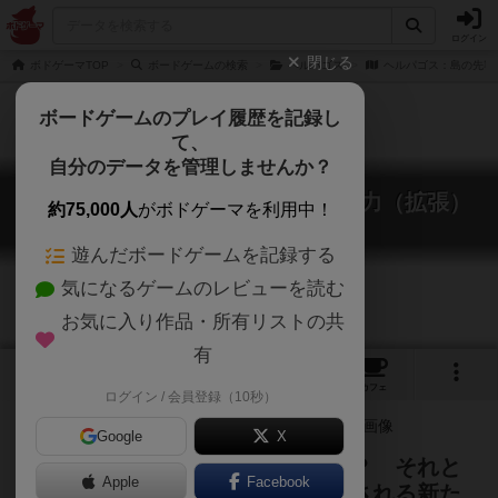
ログイン
閉じる
ボドゲーマTOP
ボードゲームの検索
ヘルパゴス
ヘルパゴス：島の先客
ボードゲームのプレイ履歴を記録し
て、
自分のデータを管理しませんか？
ヘルパゴス：島の先客と目覚めし力（拡張）
約75,000人
がボドゲーマを利用中！
Hellapagos: They're No Longer Alone
遊んだボードゲームを記録する
気になるゲームのレビューを読む
お気に入り作品・所有リストの共
有
1
5
30
トップ
画像
動画
レビュー
カフェ
ログイン / 会員登録（10秒）
Google
X
ジャングルの奥で出会うのは友人？ それと
Apple
Facebook
も敵？ 疑心暗鬼の無人島に追加される新た