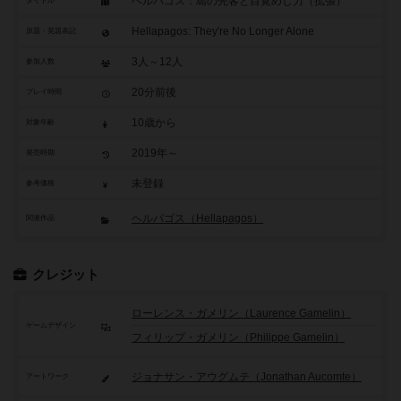
ヘルパゴス：島の先客と目覚めし力（拡張）
タイトル
Hellapagos: They're No Longer Alone
原題・英題表記
3人～12人
参加人数
20分前後
プレイ時間
10歳から
対象年齢
2019年～
発売時期
未登録
参考価格
ヘルパゴス（Hellapagos）
関連作品
クレジット
ローレンス・ガメリン（Laurence Gamelin）
ゲームデザイン
フィリップ・ガメリン（Philippe Gamelin）
ジョナサン・アウグムテ（Jonathan Aucomte）
アートワーク