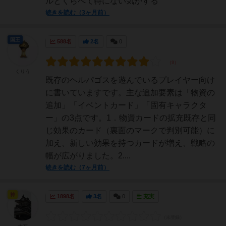
ルとくらべて特にない気がする
続きを読む（3ヶ月前）
国王
588名
2名
0
くりう
既存のヘルパゴスを遊んでいるプレイヤー向け
に書いていますです。主な追加要素は「物資の
追加」「イベントカード」「固有キャラクタ
ー」の3点です。1．物資カードの拡充既存と同
じ効果のカード（裏面のマークで判別可能）に
加え、新しい効果を持つカードが増え、戦略の
幅が広がりました。2....
続きを読む（7ヶ月前）
神
1898名
3名
0
充実