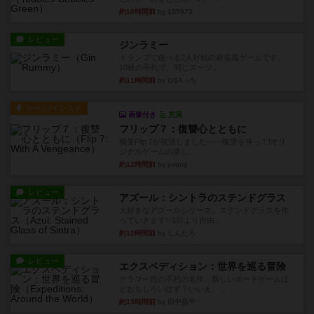
約10時間前
by 155973
レビュー
ジンラミー
トランプで遊べる2人対戦の麻雀風ゲームです。
10枚の手札で、同じスーツ...
約11時間前
by OSAっち
ルール/インスト
画像付き
充実
フリップ７：復讐心とともに
概要Flip 7が復活しました――復讐を伴って!オリ
ジナルゲームの楽し...
約12時間前
by jurong
レビュー
アズール：シントラのステンドグラス
大好きなアズールシリーズ。ステンドグラスを作
っていきます✨1部より自由...
約12時間前
by しんたろ
レビュー
エクスペディション：世界を巡る冒険
クラマー氏の不朽の名作。新しいボードゲームほ
どおもしろいはず？いいえ。...
約13時間前
by 田中昌平