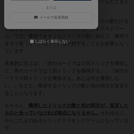
ムをご存知の方なら、それと同じタイプのゲームだと言え
または
ば伝わると思います。
メールで会員登録
『スカルキング』では獲得できそうなトリックの数だけを
予想するものでしたが、この『ウィザードエクストリー
ム』では、獲得できそうなトリックの数に加えて「獲得で
しばらく表示しない
きそう色（リードカラー）も予想する」ことが必要となっ
ています。
具体的に言えば、『赤のカードでは２回トリックを獲得し
て、青のカードでは１回トリックを獲得する』、『緑のカ
ードで３回トリックを獲得する。あとは何も獲得しな
い。』などと、獲得するトリックの数と色の両方を宣言す
ることになります。
もちろん、
獲得したトリックの数と色の両方が、宣言した
ものと合っていなければ得点になりません。
それゆえに、
やりごたえのあるトリックテイキングゲームとなっていま
す。