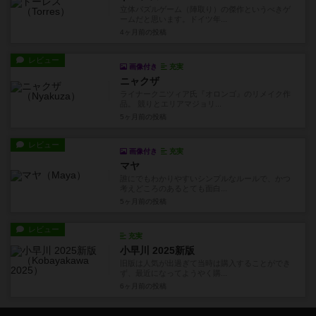
立体パズルゲーム（陣取り）の傑作というべきゲ
ームだと思います。ドイツ年...
4ヶ月前
の投稿
レビュー
画像付き
充実
ニャクザ
ライナークニツィア氏『オロンゴ』のリメイク作
品。 競りとエリアマジョリ...
5ヶ月前
の投稿
レビュー
画像付き
充実
マヤ
誰にでもわかりやすいシンプルなルールで、かつ
考えどころのあるとても面白...
5ヶ月前
の投稿
レビュー
充実
小早川 2025新版
旧版は人気が出過ぎて当時は購入することができ
ず、最近になってようやく購...
6ヶ月前
の投稿