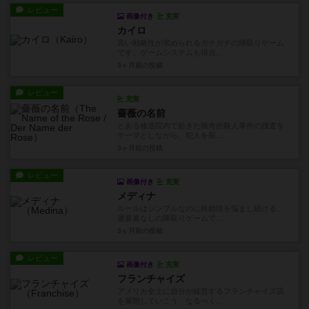
レビュー
画像付き
充実
カイロ
高い戦略性が求められるガチガチの陣取りゲーム
です。ゲームシステムも得点...
3ヶ月前
の投稿
レビュー
充実
薔薇の名前
とある修道院内で起きた猟奇的殺人事件の捜査を
テーマとしながら、犯人を探...
3ヶ月前
の投稿
レビュー
画像付き
充実
メディナ
ルールはシンプルなのに終始頭を悩まし続ける、
運要素なしの陣取りゲームで...
3ヶ月前
の投稿
レビュー
画像付き
充実
フランチャイズ
アメリカ全土に自分が経営するフランチャイズ店
を展開していこう、なるべく...