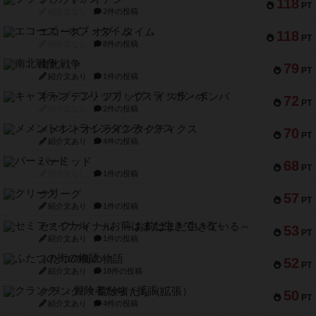
118
PT
紹介文なし
2件の投稿
エコーズ・オブ・タイム
118
PT
紹介文なし
8件の投稿
南北戦争
79
PT
紹介文あり
1件の投稿
キャプテン・フリップ：イスラ・ボンバ
72
PT
紹介文なし
2件の投稿
メメントオンラインタクティクス
70
PT
紹介文あり
4件の投稿
パーミッド
68
PT
紹介文なし
1件の投稿
クリーグ
57
PT
紹介文あり
1件の投稿
セミファイナル ～お前はまだ生きている～
53
PT
紹介文あり
1件の投稿
ふたつの街の物語
52
PT
紹介文あり
18件の投稿
クランク! ：冒険者たち（拡張）
50
PT
紹介文あり
4件の投稿