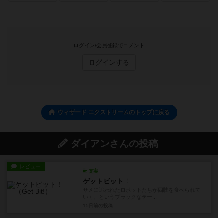
ログイン/会員登録でコメント
ログインする
ウィザード エクストリームのトップに戻る
ダイアンさんの投稿
レビュー
充実
ゲットビット！
サメに追われたロボットたちが四肢を食べられて
いく、というブラックなテー...
15日前
の投稿