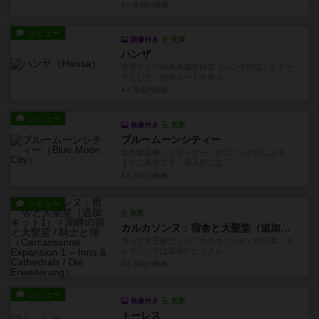
4ヶ月前
の投稿
レビュー
画像付き
充実
ハンザ
中世ドイツの商業都市同盟（ハンザ同盟）をテー
マとした、効率ルートを見つ...
4ヶ月前
の投稿
レビュー
画像付き
充実
ブルームーンシティー
名作製造機ことライナー・クニツィア氏による、
まさに名作です。個人的には...
4ヶ月前
の投稿
レビュー
充実
カルカソンヌ：宿舎と大聖堂（追加キット1） / 湖畔の宿と大聖堂 / 騎士と湖
買って大正解だった『カルカソンヌ』の拡張。カ
ルカソンヌは拡張がたくさん...
4ヶ月前
の投稿
レビュー
画像付き
充実
トーレス