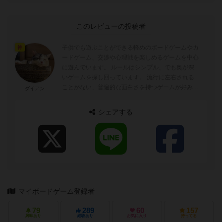
このレビューの投稿者
子供でも遊ぶことができる軽めのボードゲームやカ
神
ードゲーム、交渉や心理戦を楽しめるゲームを中心
に遊んでいます。 ルールはシンプル、でも奥が深
いゲームを探し回っています。 流行に左右される
ことがない、普遍的な面白さを持つゲームが好み
ダイアン
好きなゲーム：ユーロゲーム、ブラフ...
シェアする
マイボードゲーム登録者
79
289
60
157
興味あり
経験あり
お気に入り
持ってる