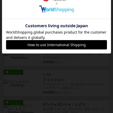
ますが、問題のレベルによっ...
43分前
by いち
レビュー
充実
クルーバージュ
リプレイ性のある推理ゲームかつ手軽に遊べる素
晴らしいゲームで、対戦、協...
約1時間前
by いち
レビュー
マスクメン
マスクメンすごい好き（プロレスも好き）。強い
やつを決めるというより、ジ...
約5時間前
by わー
レビュー
充実
フィッシェン
デジタルソロプレイ。毒のあるゲームを作るあの
人がデザイン。箱絵からもう...
約6時間前
by おーちゃん
レビュー
ナンジャモンジャ・ミドリ
私は吃音を持っているのですが、友達と集まって
このゲームをした際、3ゲー...