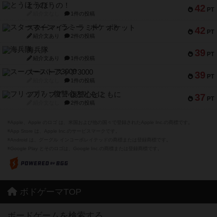
とうほうの！
42
PT
紹介文なし
1件の投稿
スターマイン・ラミー ポケット
42
PT
紹介文あり
2件の投稿
海兵隊
39
PT
紹介文あり
1件の投稿
スーパーストア3000
39
PT
紹介文なし
1件の投稿
フリップ７：復讐心とともに
37
PT
紹介文なし
2件の投稿
※Apple、Apple のロゴ は、米国および他の国々で登録されたApple Inc.の商標です。
※App Store は、Apple Inc.のサービスマークです。
※Android は、グーグル インコーポレイテッドの商標または登録商標です。
※Google Play とそのロゴは、Google Inc.の商標または登録商標です。
ボドゲーマTOP
ボードゲームを検索する