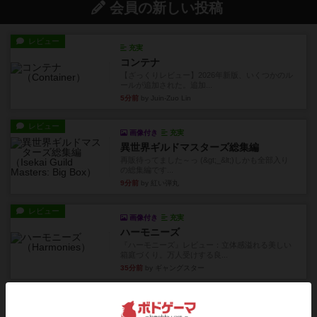
会員の新しい投稿
レビュー
充実
コンテナ
【ざっくりレビュー】2026年新版、いくつかのル
ールが追加された。追加...
5分前
by Juin-Zuo Lin
レビュー
画像付き
充実
異世界ギルドマスターズ総集編
再販待ってました～っ (&gt;_&lt;)しかも全部入り
の総集編です...
9分前
by 紅い弾丸
レビュー
画像付き
充実
ハーモニーズ
『ハーモニーズ』レビュー：立体感溢れる美しい
箱庭づくり。万人受けする良...
35分前
by ギャングスター
レビュー
クイズすごろく かぶーる
箱絵のデザインは小学校低学年向きの風情があり