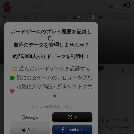
ログイン
閉じる
ボドゲーマTOP
ボードゲームの検索
ウィザード
ウィザード エクスト
ボードゲームのプレイ履歴を記録し
て、
ウィザード エクストリーム
自分のデータを管理しませんか？
ダイアンさんのレビュー
約75,000人
がボドゲーマを利用中！
遊んだボードゲームを記録する
4
3
14
トップ
画像
動画
レビュー
カフェ
気になるゲームのレビューを読む
お気に入り作品・所有リストの共
168名
3名
0
1年以上前
有
ログイン / 会員登録（10秒）
ビット方式のトリックテイキングゲームです。
Google
X
自分が獲得できそうなトリック数を予想するタイプのトリ
ックテイキングゲームです。『スカルキング』というゲー
Apple
Facebook