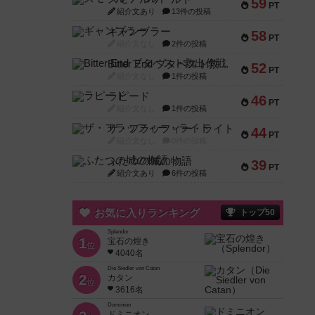
59
PT
紹介文あり
13件の投稿
ギャンブラー
58
PT
紹介文なし
2件の投稿
Bitter End ブタペスト救出作戦
52
PT
紹介文なし
1件の投稿
ラピード
46
PT
紹介文なし
1件の投稿
ザ・フラッフィー・ライト
44
PT
紹介文なし
0件の投稿
ふたつの城の物語
39
PT
紹介文あり
6件の投稿
お気に入りランキング
トップ50
Splendor
1
宝石の煌き
位
4040名
Die Siedler von Catan
2
カタン
位
3616名
Dominion
ドミニオン