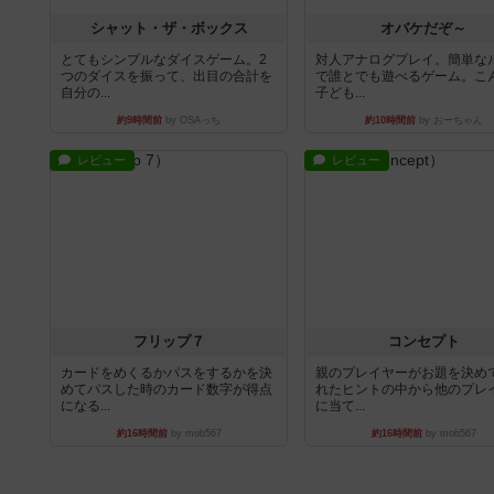
シャット・ザ・ボックス
オバケだぞ～
とてもシンプルなダイスゲーム。2
対人アナログプレイ。簡単な
つのダイスを振って、出目の合計を
で誰とでも遊べるゲーム。こ
自分の...
子ども...
約9時間前
by OSAっち
約10時間前
by おーちゃん
レビュー
レビュー
フリップ７
コンセプト
カードをめくるかパスをするかを決
親のプレイヤーがお題を決め
めてパスした時のカード数字が得点
れたヒントの中から他のプレ
になる...
に当て...
約16時間前
by mob567
約16時間前
by mob567