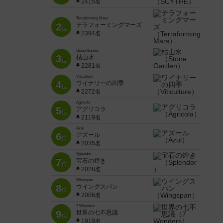
2415名
Terraforming Mars
2
テラフォーミングマーズ
位
2394名
Stone Garden
3
枯山水
位
2281名
Viticulture
4
ワイナリーの四季
位
2272名
Agricola
5
アグリコラ
位
2119名
Azul
6
アズール
位
2035名
Splendor
7
宝石の煌き
位
2028名
Wingspan
8
ウイングスパン
位
2006名
7 Wonders
9
世界の七不思議
位
1919名