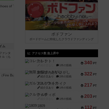
ボドファン
ボードゲームに特化したクラウドファンディング
イム
ファンタ
アクセス数 急上昇中
トル（も
コレクト！
340
PT
紹介文なし
1件の投稿
と
無限まちがいさがし
322
PT
紹介文あり
2件の投稿
ガルフストライク
217
PT
紹介文あり
1件の投稿
クルティボ
203
PT
紹介文なし
1件の投稿
1809
112
PT