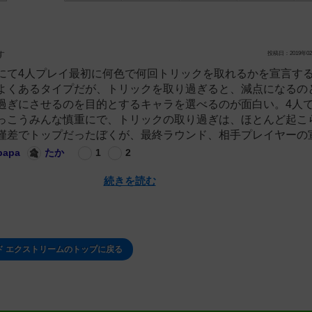
す
投稿日：2019年02
にて4人プレイ最初に何色で何回トリックを取れるかを宣言す
よくあるタイプだが、トリックを取り過ぎると、減点になるの
過ぎにさせるのを目的とするキャラを選べるのが面白い。4人で
っこうみんな慎重にで、トリックの取り過ぎは、ほとんど起こ
僅差でトップだったぼくが、最終ラウンド、相手プレイヤーの宣.
papa
たか
1
2
続きを読む
ド エクストリームのトップに戻る