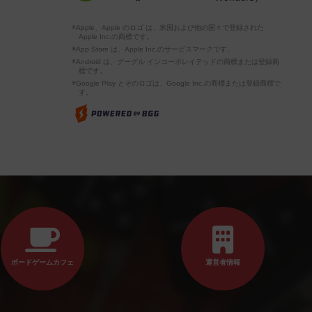
※Apple、Apple のロゴ は、米国および他の国々で登録された
Apple Inc.の商標です。
※App Store は、Apple Inc.のサービスマークです。
※Android は、グーグル インコーポレイテッドの商標または登録商
標です。
※Google Play とそのロゴは、Google Inc.の商標または登録商標で
す。
ボードゲームカフェ
運営者情報