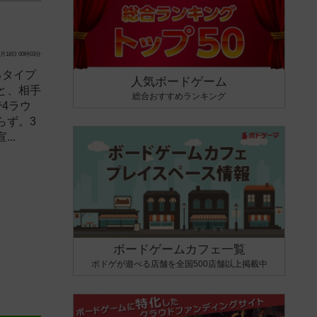
月18日 00時03分
るタイプ
人気ボードゲーム
と、相手
総合おすすめランキング
4ラウ
らず。3
..
ボードゲームカフェ一覧
ボドゲが遊べる店舗を全国500店舗以上掲載中