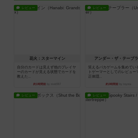
レビュー
レビュー
花火：スターマイン
アンダー・ザ・テーブ
自分のカードは見えず他のプレイヤ
笑えるバカゲームを集めてい
ーのカードが見える状態でカードを
トゲーマーとしてのレビュー
教えた...
正体隠...
約1時間前
by mob567
約3時間前
by toyota
レビュー
レビュー