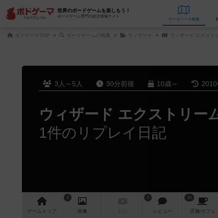
世界のボードゲームを楽しもう！
ボードゲーム専門の総合情報サイト
データベース
検
ボドゲーマTOP
ボードゲームの検索
ウィザード
ウィザード エクスト
3人～5人
30分前後
10歳～
201
ウィザード エクストリー
1件のリプレイ日記
4
3
14
ゲーム
トップ
画像
動画
レビュー
店舗/
カフェ