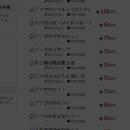
紹介文あり
1件の投稿
 火牛陣
ファースト・イン・フライト
108
PT
紹介文あり
3件の投稿
させる。
できる
モズビ－ズ・レイダ－ズ
94
PT
紹介文あり
1件の投稿
テンプテーション
79
PT
紹介文なし
2件の投稿
インドネシア
78
PT
紹介文あり
2件の投稿
宵と暁の呪文書
75
PT
紹介文あり
8件の投稿
リスボン・トラム 28
73
PT
紹介文あり
9件の投稿
アマナイト
73
PT
紹介文なし
1件の投稿
です!しか
飼ってい
ブラヴェスト
66
PT
紹介文なし
1件の投稿
スペクタキュラー
60
PT
紹介文なし
1件の投稿
スモールワールド