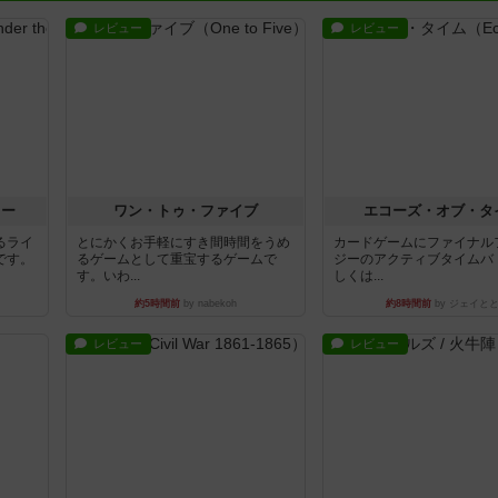
レビュー
レビュー
ラー
ワン・トゥ・ファイブ
エコーズ・オブ・タ
るライ
とにかくお手軽にすき間時間をうめ
カードゲームにファイナル
です。
るゲームとして重宝するゲームで
ジーのアクティブタイムバ
す。いわ...
しくは...
約5時間前
by nabekoh
約8時間前
by ジェイと
レビュー
レビュー