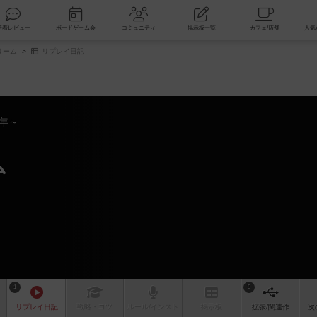
索
新着レビュー
ボードゲーム会
コミュニティ
掲示板一覧
リーム
リプレイ日記
0年～
ム
1
9
リプレイ
日記
戦略
・コツ
ルール
/インスト
掲示板
拡張/関連
作
次