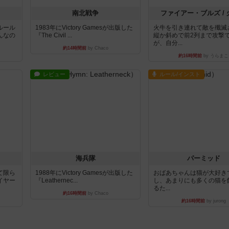
南北戦争
ファイアー・ブルズ /
ルール
1983年にVictory Gamesが出版した
火牛を引き連れて敵を殲滅
んなの
『The Civil ...
縦か斜めで前2列まで攻撃
が、自分...
約14時間前
by Chaco
約16時間前
by うらまこ
レビュー
ルール/インスト
海兵隊
パーミッド
て限ら
1988年にVictory Gamesが出版した
おばあちゃんは猫が大好き
イヤー
『Leathernec...
し、あまりにも多くの猫を
るた...
約16時間前
by Chaco
約16時間前
by jurong