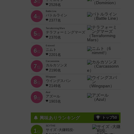
3
位
2528名
Battle Line
4
バトルライン
位
2377名
Terraforming Mars
5
テラフォーミングマーズ
位
2370名
6 nimmt!
6
ニムト
位
2201名
Carcassonne
7
カルカソンヌ
位
2190名
Wingspan
8
ウイングスパン
位
2149名
Azul
9
アズール
位
1903名
興味ありランキング
トップ50
SCYTHE
1
サイズ -大鎌戦役-
位