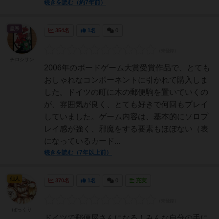
続きを読む（約7年前）
皇帝
354名
1名
0
チロシサン
2006年のボードゲーム大賞受賞作品で、とても
おしゃれなコンポーネントに引かれて購入しま
した。ドイツの町に木の郵便駒を置いていくの
が、雰囲気が良く、とても好きで何回もプレイ
していました。ゲーム内容は、基本的にソロプ
レイ感が強く、邪魔をする要素もほぼない（表
になっているカード...
続きを読む（7年以上前）
仙人
370名
1名
0
充実
ぽっくり
ドイツで郵便屋さんになる！みんな自分の手に