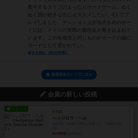
集中するタイプのまったりボードゲーム。ぬく
ぬく感が好きな方にオススメしたい。4人でプ
レイしました。テンション上がる大きめのボー
ドには、ドイツの実際の都市名が書き込まれて
います。この各都市と同じものがボードの脇に
カードとして置かれてい...
続きを読む（約10年前）
郵便馬車のトップに戻る
会員の新しい投稿
レビュー
充実
ヘッジロウ・ヘル
1987年にAvalon Hill社が出版した『Hedgerow
He...
約2時間前
by Chaco