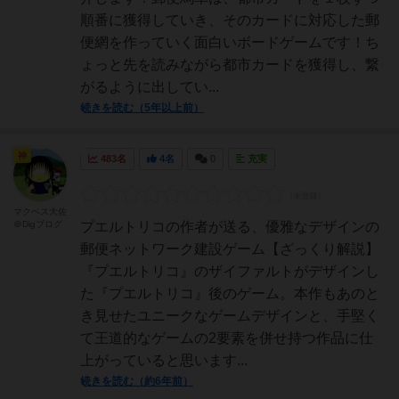
順番に獲得していき、そのカードに対応した郵
便網を作っていく面白いボードゲームです！ち
ょっと先を読みながら都市カードを獲得し、繋
がるように出してい...
続きを読む（5年以上前）
神
483名
4名
0
充実
マクベス大佐
＠Digブログ
プエルトリコの作者が送る、優雅なデザインの
郵便ネットワーク建設ゲーム【ざっくり解説】
『プエルトリコ』のザイファルトがデザインし
た『プエルトリコ』後のゲーム。本作もあのと
き見せたユニークなゲームデザインと、手堅く
て王道的なゲームの2要素を併せ持つ作品に仕
上がっていると思います...
続きを読む（約6年前）