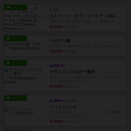
レビュー
充実
ストリート・オブ・ファイア：ASLデラックスモジュール1
1985年にAvalon Hill社が出版した『Streets of ...
約3時間前
by Chaco
レビュー
ペガサス橋
1997年にAvalon Hill社が出版した『Pegasus Bri...
約3時間前
by Chaco
レビュー
画像付き
オラニエンブルガー運河
存在をうっすらと認識していたけど、セールやっ
てて、2人専用でワカプレと...
約3時間前
by みいやん
レビュー
画像付き
充実
フィッシェン2
ゲームの流れはフィッシェンだが、ゲーム開始時
はペリカンとエビの2スート...
約3時間前
by うらまこ