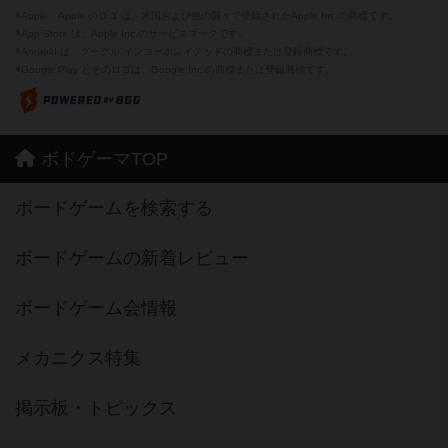
※Apple、Apple のロゴ は、米国および他の国々で登録されたApple Inc.の商標です。
※App Store は、Apple Inc.のサービスマークです。
※Android は、グーグル インコーポレイテッドの商標または登録商標です。
※Google Play とそのロゴは、Google Inc.の商標または登録商標です。
ボドゲーマTOP
ボードゲームを検索する
ボードゲームの新着レビュー
ボードゲーム会情報
メカニクス特集
掲示板・トピックス