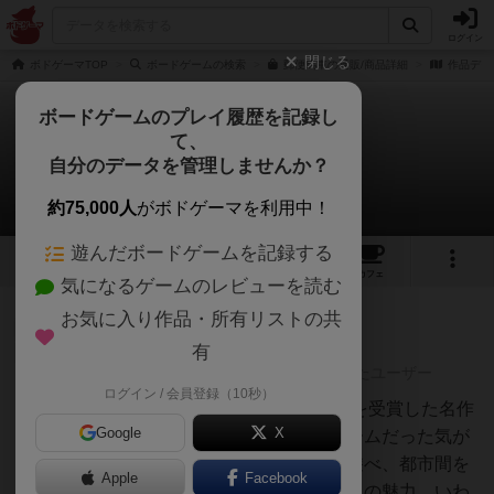
ログイン
閉じる
ボドゲーマTOP
ボードゲームの検索
郵便馬車の通販/商品詳細
作品デー
ボードゲームのプレイ履歴を記録し
て、
郵便馬車
自分のデータを管理しませんか？
10件のレビュー
約75,000人
がボドゲーマを利用中！
遊んだボードゲームを記録する
14
2
10
44
トップ
画像
動画
レビュー
カフェ
気になるゲームのレビューを読む
お気に入り作品・所有リストの共
神
258名
3名
0
充実
有
レーティングが非公開に設定されたユーザー
ログイン / 会員登録（10秒）
のっち
2006年のドイツ年間ゲーム大賞を受賞した名作
Google
X
でゲーマー間では割と有名なゲームだった気が
します。簡単で誰でも短時間で遊べ、都市間を
Apple
Facebook
つないでいく楽しさがこのゲームの魅力。いわ