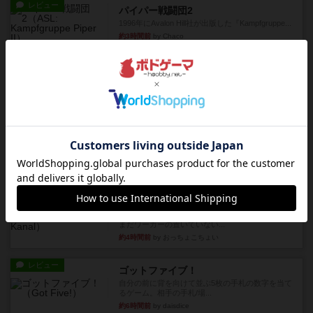
レビュー
パイパー戦闘団2
1996年にAvalon Hill社が出版した『Kampfgruppe...
約3時間前
by Chaco
レビュー
パイパー戦闘団1
1993年にAvalon Hill社が出版した『Kampfgruppe...
約4時間前
by Chaco
レビュー
レッドバリケ－ド工場
1989年にAvalon Hill社が出版した『Red Barrica...
約4時間前
by Chaco
レビュー
充実
オラニエンブルガー運河
友人の所持してるゲームをさせてもらいました。
まだワーカーの置いていない...
約4時間前
by おっちょこちょい
レビュー
ゴットファイブ！
自分の前に背を向けて並ぶ5枚の手札の数字を当て
るゲーム。相手の手札/場...
約6時間前
by daisdice