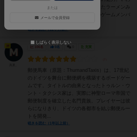
ゆる「昔ながらのボドゲ」といったラーメンみ
または
たいな風情がありあたしもうちのゲームメンバ
メールで会員登録
ーもお気に入りのゲ...
続きを読む（12ヶ月前）
しばらく表示しない
神
106名
0名
0
充実
真夏。
郵便馬車（原題：ThurnandTaxis）は、17世紀
のドイツを舞台に郵便網を構築するボードゲー
ムです。タイトルの由来となったトゥルン・ウ
ント・タクシス家は、実際に神聖ローマ帝国で
郵便制度を確立した名門貴族。プレイヤーは彼
らになりきり、ドイツの各都市を結ぶ郵便ルー
トを開発...
続きを読む（1年以上前）