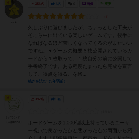
神
356名
4名
0
画像
充実
atckt
久しぶりに遊びましたが、ちょっとした工夫が
そこら中に出ている楽しいゲームです。後半に
なればなるほど苦しくなってくるのがまたいい
ですね。▼ゲームの概要６枚公開されているカ
ードから１枚取って、１枚自分の前に公開して
手番終了です。ある程度たまったら完成を宣言
して、得点を得る、を繰...
続きを読む（5年弱前）
神
392名
0名
オグランド
（Oguland）
ボードゲームを1,000個以上持っているユーザ
ー視点で良かった点と悪かった点の両面から紹
介します！郵便馬車は、都市カードを１枚ずつ