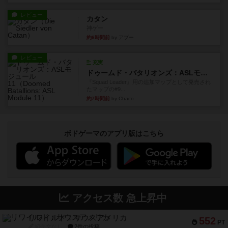
レビュー
カタン
神ゲー
約6時間前
by アプー
レビュー
充実
ドゥームド・バタリオンズ：ASLモジュール11
『Squad Leader』用の追加マップとして発売され
たマップの#9...
約7時間前
by Chaco
ボドゲーマのアプリ版はこちら
アクセス数 急上昇中
リワイルド：サウスアメリカ
552
PT
紹介文なし
2件の投稿