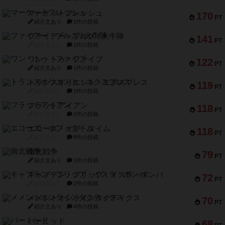
マーケットフレッシュ
170
PT
紹介文あり
1件の投稿
ファイアー・ブルズ / 火牛陣
141
PT
紹介文なし
1件の投稿
ワン・トゥ・ファイブ
122
PT
紹介文あり
1件の投稿
トランスオリエント・エクスプレス
119
PT
紹介文なし
1件の投稿
フラットアイアン
118
PT
紹介文なし
2件の投稿
エコーズ・オブ・タイム
118
PT
紹介文なし
8件の投稿
南北戦争
79
PT
紹介文あり
1件の投稿
キャプテン・フリップ：イスラ・ボンバ
72
PT
紹介文なし
2件の投稿
メメントオンラインタクティクス
70
PT
紹介文あり
4件の投稿
パーミッド
68