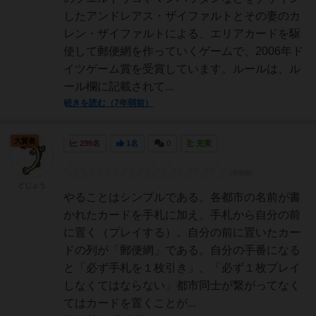
したアンドレアス・ザイファルトとその妻のカ
レン・ザイファルトによる、エリアカードを駆
使して郵便網を作っていくゲームで、2006年ド
イツゲーム賞を受賞しています。ルールは、ル
ール欄に記載されて...
続きを読む（7年弱前）
大賢者
299名
1名
0
充実
どじょう
やることはシンプルである。各都市の名前が書
かれたカードを手札に加え、手札から自分の前
に置く（プレイする）。自分の前に置いたカー
ドの列が「郵便網」である。自分の手番になる
と「必ず手札を１枚引き」、「必ず１枚プレイ
しなくてはならない」都市同士が繋がってなく
てはカードを置くことが...