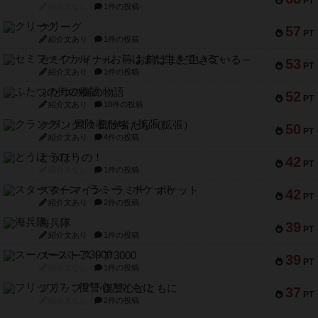
PT
紹介文なし
1件の投稿
クリーグ
57
PT
紹介文あり
1件の投稿
セミファイナル ～お前はまだ生きている～
53
PT
紹介文あり
1件の投稿
ふたつの街の物語
52
PT
紹介文あり
18件の投稿
クランク! ：冒険者たち（拡張）
50
PT
紹介文あり
4件の投稿
とうほうの！
42
PT
紹介文なし
1件の投稿
スターマイン・ラミー ポケット
42
PT
紹介文あり
2件の投稿
海兵隊
39
PT
紹介文あり
1件の投稿
スーパーストア3000
39
PT
紹介文なし
1件の投稿
フリップ７：復讐心とともに
37
PT
紹介文なし
2件の投稿