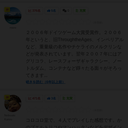
神
376名
5名
0
充実
maro
２００６年ドイツゲーム大賞受賞作。２００６
年というと、旧ThroughtheAges、インペリアル
など、重量級の名作やチケライのメルクリンな
どが発表されています。翌年２００７年にはア
グリコラ、レースフォーザギャラクシー、ノー
トルダム、コンテナなど錚々たる面々がそろっ
てきます...
続きを読む（6年以上前）
神
471名
3名
充実
Nobuaki
Katou
コロコロ堂で、４人でプレイした感想です。か
のプエルトリコやマンハッタンなどをデザイン