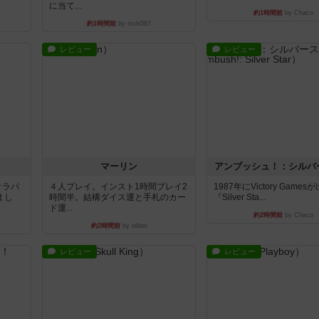
に当て...
約1時間前
by Chaco
約1時間前
by mob567
レビュー
レビュー
マーリン
アンブッシュ！：シルバ
オラパ
４人プレイ。インスト1時間プレイ2
1987年にVictory Game
まし
時間半。結構ダイス運と手札のカー
『Silver Sta...
ド運...
約2時間前
by Chaco
約2時間前
by oliber
レビュー
レビュー