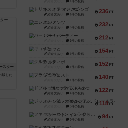
紹介文なし
1件の投稿
トリオンフ ア マレンゴ
236
PT
紹介文あり
1件の投稿
エレメンツ
232
PT
紹介文あり
4件の投稿
バー！パーティー
212
PT
紹介文なし
1件の投稿
ギョッと
154
PT
紹介文あり
1件の投稿
クルティボ
152
PT
ースター
紹介文なし
1件の投稿
ブラヴェスト
sが出版した
140
PT
紹介文なし
1件の投稿
ドブル：ポケットモンスター
122
PT
紹介文あり
4件の投稿
ジャンヌ・ダルク-オルレアン ドロー＆ライト
118
PT
紹介文なし
5件の投稿
ファースト・イン・フライト
94
PT
紹介文あり
3件の投稿
ダイススローン