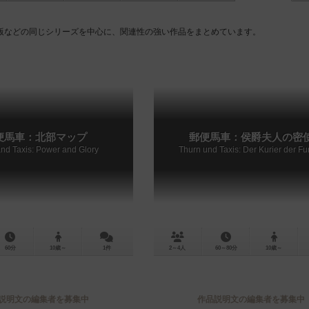
版などの同じシリーズを中心に、関連性の強い作品をまとめています。
便馬車：北部マップ
郵便馬車：侯爵夫人の密
nd Taxis: Power and Glory
Thurn und Taxis: Der Kurier der Fur
60分
10歳～
1件
2～4人
60～80分
10歳～
説明文の編集者を募集中
作品説明文の編集者を募集中