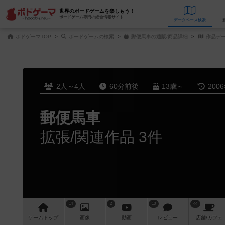
世界のボードゲームを楽しもう！
ボードゲーム専門の総合情報サイト
データベース
検
ボドゲーマTOP
ボードゲームの検索
郵便馬車の通販/商品詳細
作品デ
2人～4人
60分前後
13歳～
200
郵便馬車
拡張/関連作品 3件
14
2
10
44
ゲーム
トップ
画像
動画
レビュー
店舗/
カフェ