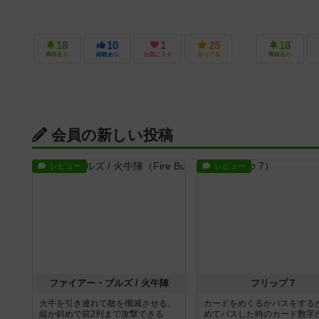
18
10
1
28
18
興味あり
経験あり
お気に入り
持ってる
興味あり
会員の新しい投稿
レビュー
レビュー
ファイアー・ブルズ / 火牛陣
フリップ７
火牛を引き連れて敵を殲滅させる。
カードをめくるかパスをする
縦か斜めで前2列まで攻撃できる
めてパスした時のカード数字