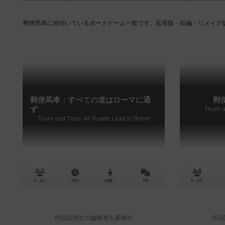
郵便馬車に紐付いているボードゲーム一覧です。拡張版・続編・リメイク
郵便馬車：すべての道はローマに通
郵
ず
Thurn a
Thurn and Taxis: All Roads Lead to Rome
2～4人
60分
10歳～
0件
2～4人
作品説明文の編集者を募集中
作品