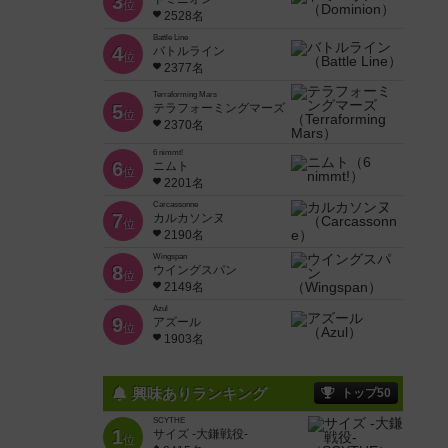
3
位
2528名
Battle Line
4
バトルライン
位
2377名
Terraforming Mars
5
テラフォーミングマーズ
位
2370名
6 nimmt!
6
ニムト
位
2201名
Carcassonne
7
カルカソンヌ
位
2190名
Wingspan
8
ウイングスパン
位
2149名
Azul
9
アズール
位
1903名
興味ありランキング
トップ50
SCYTHE
1
サイズ -大鎌戦役-
位