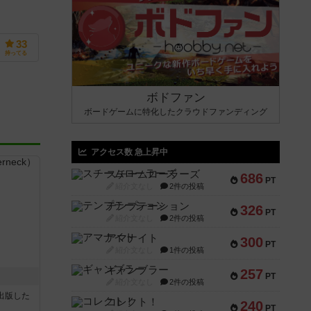
33
持ってる
ボドファン
ボードゲームに特化したクラウドファンディング
アクセス数 急上昇中
スチームローラーズ
686
PT
紹介文なし
2件の投稿
テンプテーション
326
PT
紹介文なし
2件の投稿
アマナイト
300
PT
紹介文なし
1件の投稿
ギャンブラー
257
PT
紹介文なし
2件の投稿
sが出版した
コレクト！
240
PT