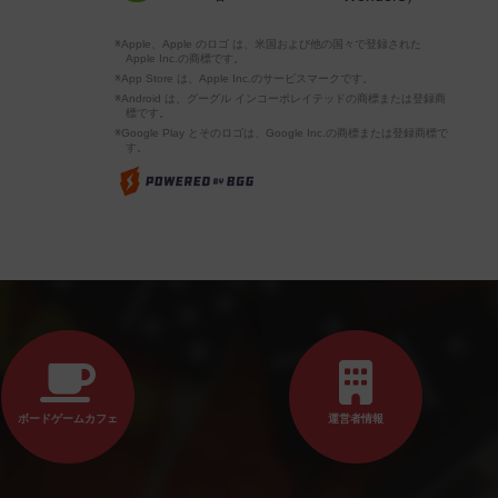
※Apple、Apple のロゴ は、米国および他の国々で登録された
Apple Inc.の商標です。
※App Store は、Apple Inc.のサービスマークです。
※Android は、グーグル インコーポレイテッドの商標または登録商
標です。
※Google Play とそのロゴは、Google Inc.の商標または登録商標で
す。
ボードゲームカフェ
運営者情報