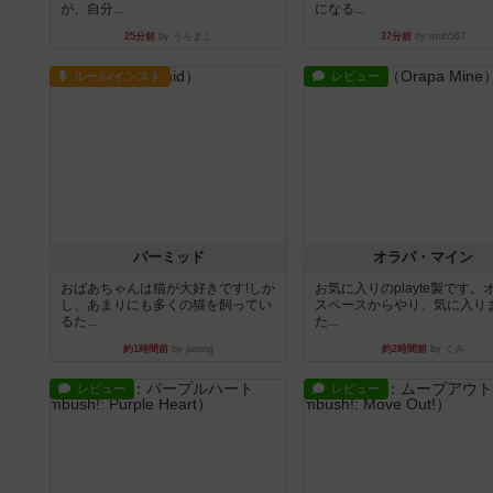
が、自分...
になる...
25分前
by うらまこ
37分前
by mob567
ルール/インスト
レビュー
パーミッド
オラパ・マイン
おばあちゃんは猫が大好きです!しか
お気に入りのplayte製です。
し、あまりにも多くの猫を飼ってい
スペースからやり、気に入り
るた...
た...
約1時間前
by jurong
約2時間前
by くみ
レビュー
レビュー