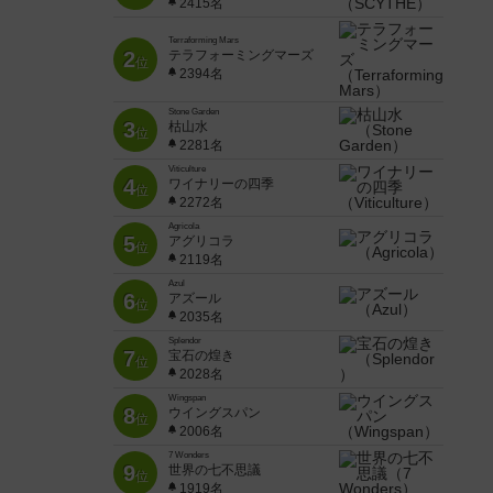
2415名
Terraforming Mars
2
テラフォーミングマーズ
位
2394名
Stone Garden
3
枯山水
位
2281名
Viticulture
4
ワイナリーの四季
位
2272名
Agricola
5
アグリコラ
位
2119名
Azul
6
アズール
位
2035名
Splendor
7
宝石の煌き
位
2028名
Wingspan
8
ウイングスパン
位
2006名
7 Wonders
9
世界の七不思議
位
1919名