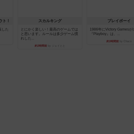
ウト！
スカルキング
プレイボーイ
出版した
とにかく楽しい！最高のゲームでは
1986年にVictory Game
と思います。ルールは多少ゲーム慣
『Playboy』は、...
れした...
約3時間前
by Chaco
約3時間前
by ジェイとと