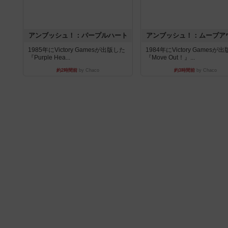
アンブッシュ！：パープルハート
アンブッシュ！：ムーブア
1985年にVictory Gamesが出版した
1984年にVictory Gamesが
『Purple Hea...
『Move Out！』...
約2時間前
by Chaco
約3時間前
by Chaco