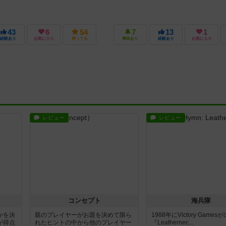
43
6
54
7
13
1
経験あり
お気に入り
持ってる
興味あり
経験あり
お気に入り
レビュー
レビュー
コンセプト
海兵隊
かを決
親のプレイヤーがお題を決めて限ら
1988年にVictory Game
が得点
れたヒントの中から他のプレイヤー
『Leathernec...