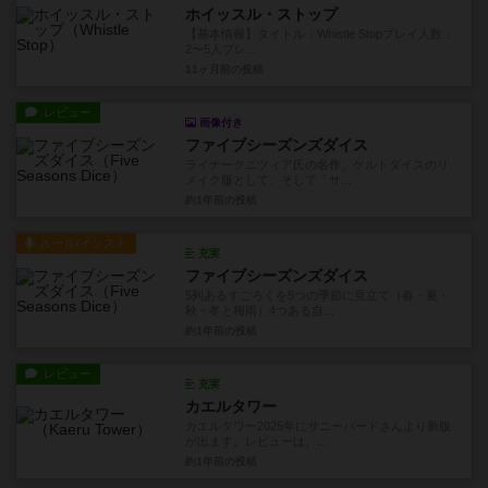
ホイッスル・ストップ
【基本情報】タイトル：Whistle Stopプレイ人数：
2〜5人プレ...
11ヶ月前
の投稿
レビュー
画像付き
ファイブシーズンズダイス
ライナークニツィア氏の名作、ケルトダイスのリ
メイク版として、そして「サ...
約1年前
の投稿
ルール/インスト
充実
ファイブシーズンズダイス
5列あるすごろくを5つの季節に見立て（春・夏・
秋・冬と梅雨）4つある自...
約1年前
の投稿
レビュー
充実
カエルタワー
カエルタワー2025年にサニーバードさんより新版
が出ます。レビューは、...
約1年前
の投稿