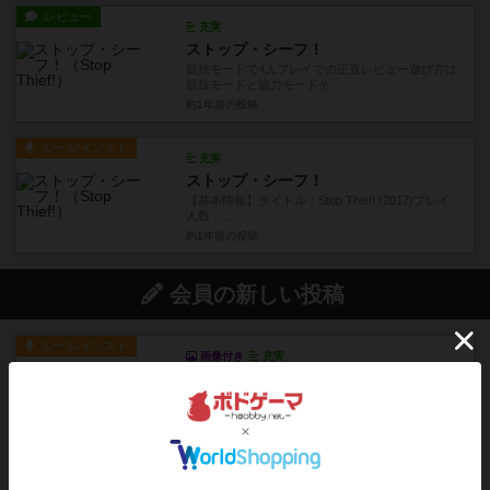
レビュー
充実
ストップ・シーフ！
競技モードで4人プレイでの正直レビュー遊び方は
競技モードと協力モードそ...
約1年前
の投稿
ルール/インスト
充実
ストップ・シーフ！
【基本情報】タイトル：Stop Thief! (2017)プレイ
人数：...
約1年前
の投稿
会員の新しい投稿
ルール/インスト
画像付き
充実
キャプテン・フリップ：イスラ・ボンバ
イスラ・ボンバを探しに出航!潜水艦を装備し、あ
なたの乗組員を監獄から解...
約2時間前
by jurong
ルール/インスト
画像付き
充実