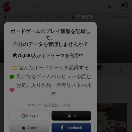
ログイン
閉じる
ボドゲーマTOP
ボードゲームの検索
スーパーメガラッキーボックスの通販/商
ボードゲームのプレイ履歴を記録し
て、
スーパーメガラッキーボックス
自分のデータを管理しませんか？
ポッターさんのレビュー
約75,000人
がボドゲーマを利用中！
遊んだボードゲームを記録する
7
15
148
トップ
画像
動画
レビュー
カフェ
気になるゲームのレビューを読む
お気に入り作品・所有リストの共
216名
4名
0
約1年前
有
ログイン / 会員登録（10秒）
Google
X
Apple
Facebook