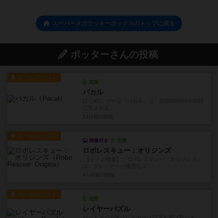
スーパーメガラッキーボックスのトップに戻る
ポッターさんの投稿
ルール/インスト
充実
パカル
はじめに マヤ王「パカル」は、西暦603年3月26日
に生まれま...
13日前
の投稿
ルール/インスト
画像付き
充実
ロボレスキュー：オリジンズ
【ゲーム概要】『ロボレスキュー：オリジンズ』
は、プレイヤーが優秀なエ...
4ヶ月前
の投稿
ルール/インスト
充実
レイヤーパズル
セットアップ各プレイヤーは以下を受け取りま