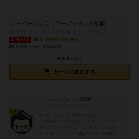
スーパーメガラッキーボックスの通販
運とテクでコンボを決めろ!爽快ビンゴゲーム!
残り1点
1～2営業日以内に発送
日本語ルール付き/日本語版
3,300
¥
（税込）
カートに追加する
このレビューの投稿者
仙人
愛知県一宮市で月２回(第2第4土曜日) ボードゲーム
会を開催🎲 名古屋にあるボドゲカフェの元スタッ
フ👔 お気に入りのアニメは #PSYCHOPASS ボドゲ
会のLINEはこちら ⇒ https://lin.ee/TzmU5Rj
ポッター