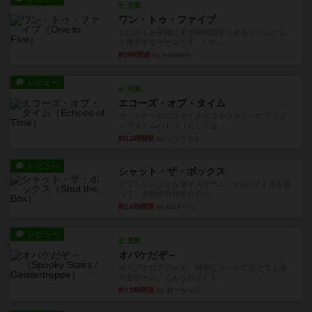
充実
ワン・トゥ・ファイブ
とにかくお手軽にすき間時間をうめるゲームとし
て重宝するゲームです。いわ...
約9時間前
by nabekoh
レビュー
充実
エコーズ・オブ・タイム
カードゲームにファイナルファンタジーのアクテ
ィブタイムバトル（もしくは...
約13時間前
by ジェイとと
レビュー
シャット・ザ・ボックス
とてもシンプルなダイスゲーム。2つのダイスを振
って、出目の合計を自分の...
約14時間前
by OSAっち
レビュー
充実
オバケだぞ～
対人アナログプレイ。簡単なルールで誰とでも遊
べるゲーム。こんなの子ども...
約15時間前
by おーちゃん