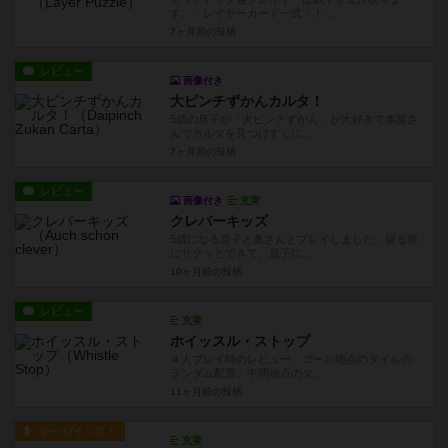
す。・レイヤーカード一式・ト...
7ヶ月前
の投稿
レビュー
画像付き
大ピンチずかんカルタ！
5歳の息子が「大ピンチずかん」が大好きで本屋さ
んでカルタを見つけすぐに...
7ヶ月前
の投稿
レビュー
画像付き
充実
クレバーキッズ
5歳になる息子と奥さんとプレイしました。寝る前
にサクッとできて、息子に...
10ヶ月前
の投稿
レビュー
充実
ホイッスル・ストップ
４人プレイ時のレビュー。ゴール地点のタイルの
ランダム配置、中間地点のタ...
11ヶ月前
の投稿
ルール/インスト
充実