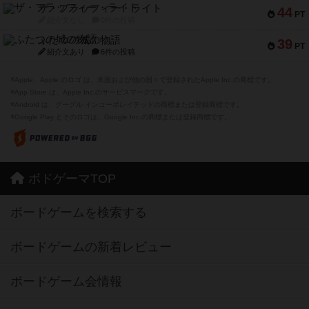
ザ・フラッフィー・ライト
44
PT
紹介文なし
0件の投稿
ふたつの城の物語
39
PT
紹介文あり
6件の投稿
※Apple、Apple のロゴ は、米国および他の国々で登録されたApple Inc.の商標です。
※App Store は、Apple Inc.のサービスマークです。
※Android は、グーグル インコーポレイテッドの商標または登録商標です。
※Google Play とそのロゴは、Google Inc.の商標または登録商標です。
ボドゲーマTOP
ボードゲームを検索する
ボードゲームの新着レビュー
ボードゲーム会情報