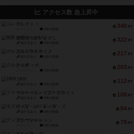
アクセス数 急上昇中
コレクト！
340
PT
紹介文なし
1件の投稿
無限まちがいさがし
322
PT
紹介文あり
2件の投稿
ガルフストライク
217
PT
紹介文あり
1件の投稿
クルティボ
203
PT
紹介文なし
1件の投稿
1809
112
PT
紹介文あり
1件の投稿
ファースト・イン・フライト
108
PT
紹介文あり
3件の投稿
モズビ－ズ・レイダ－ズ
94
PT
紹介文あり
1件の投稿
テンプテーション
79
PT
紹介文なし
2件の投稿