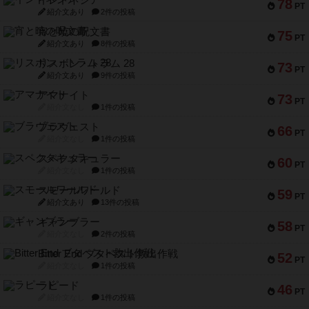
インドネシア
78
PT
紹介文あり
2件の投稿
宵と暁の呪文書
75
PT
紹介文あり
8件の投稿
リスボン・トラム 28
73
PT
紹介文あり
9件の投稿
アマナイト
73
PT
紹介文なし
1件の投稿
ブラヴェスト
66
PT
紹介文なし
1件の投稿
スペクタキュラー
60
PT
紹介文なし
1件の投稿
スモールワールド
59
PT
紹介文あり
13件の投稿
ギャンブラー
58
PT
紹介文なし
2件の投稿
Bitter End ブタペスト救出作戦
52
PT
紹介文なし
1件の投稿
ラピード
46
PT
紹介文なし
1件の投稿