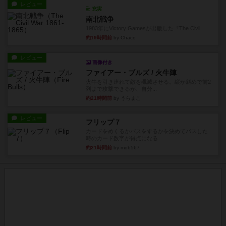
レビュー
充実
南北戦争
1983年にVictory Gamesが出版した『The Civil ...
約19時間前
by Chaco
レビュー
画像付き
ファイアー・ブルズ / 火牛陣
火牛を引き連れて敵を殲滅させる。縦か斜めで前2
列まで攻撃できるが、自分...
約21時間前
by うらまこ
レビュー
フリップ７
カードをめくるかパスをするかを決めてパスした
時のカード数字が得点になる...
約21時間前
by mob567