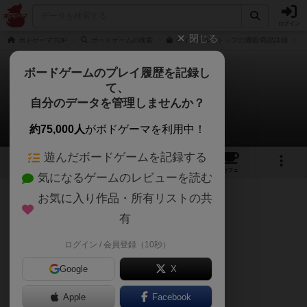
ログイン
閉じる
ボドゲーマTOP
ボードゲームの検索
ホイッスルストップの通販/商品詳細
ボードゲームのプレイ履歴を記録し
て、
ホイッスル・ストップ
自分のデータを管理しませんか？
ポッターさんのルール/インスト
約75,000人
がボドゲーマを利用中！
遊んだボードゲームを記録する
2
1
7
トップ
画像
動画
レビュー
カフェ
気になるゲームのレビューを読む
お気に入り作品・所有リストの共
146名
0名
0
11ヶ月前
有
【基本情報】
ログイン / 会員登録（10秒）
Google
X
タイトル：Whistle Stop
プレイ人数：2〜5人
Apple
Facebook