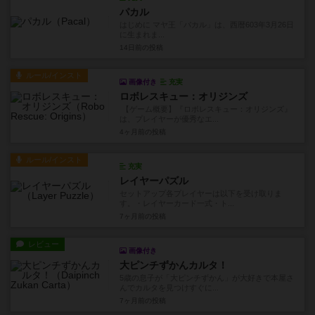
パカル
はじめに マヤ王「パカル」は、西暦603年3月26日
に生まれま...
14日前
の投稿
ルール/インスト
画像付き
充実
ロボレスキュー：オリジンズ
【ゲーム概要】『ロボレスキュー：オリジンズ』
は、プレイヤーが優秀なエ...
4ヶ月前
の投稿
ルール/インスト
充実
レイヤーパズル
セットアップ各プレイヤーは以下を受け取りま
す。・レイヤーカード一式・ト...
7ヶ月前
の投稿
レビュー
画像付き
大ピンチずかんカルタ！
5歳の息子が「大ピンチずかん」が大好きで本屋さ
んでカルタを見つけすぐに...
7ヶ月前
の投稿