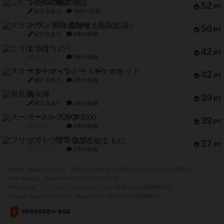
ふたつの街の物語
52
PT
紹介文あり
18件の投稿
クランク! ：冒険者たち（拡張）
50
PT
紹介文あり
4件の投稿
とうほうの！
42
PT
紹介文なし
1件の投稿
スターマイン・ラミー ポケット
42
PT
紹介文あり
2件の投稿
海兵隊
39
PT
紹介文あり
1件の投稿
スーパーストア3000
39
PT
紹介文なし
1件の投稿
フリップ７：復讐心とともに
37
PT
紹介文なし
2件の投稿
※Apple、Apple のロゴ は、米国および他の国々で登録されたApple Inc.の商標です。
※App Store は、Apple Inc.のサービスマークです。
※Android は、グーグル インコーポレイテッドの商標または登録商標です。
※Google Play とそのロゴは、Google Inc.の商標または登録商標です。