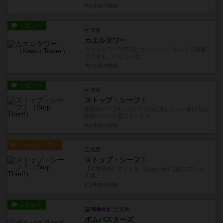
約1年前
の投稿
レビュー
充実
カエルタワー
カエルタワー2025年にサニーバードさんより新版
が出ます。レビューは、...
約1年前
の投稿
レビュー
充実
ストップ・シーフ！
競技モードで4人プレイでの正直レビュー遊び方は
競技モードと協力モードそ...
約1年前
の投稿
ルール/インスト
充実
ストップ・シーフ！
【基本情報】タイトル：Stop Thief! (2017)プレイ
人数：...
約1年前
の投稿
レビュー
画像付き
充実
ボムバスターズ