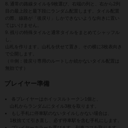
通常の路線タイルを9枚選び、右端の列と、右から2列
目の最上段と最下段にランダム配置します。タイル配置
の際、線路が「後戻り」しかできないような向きに置い
てはいけません。
残りの特殊タイルと通常タイルをまとめてシャッフル
し、
山札を作ります。山札を伏せて置き、その横に3枚表向き
で公開します。
（※例：後戻り専用のルートしか続かないタイル配置は
無効です）
プレイヤー準備
各プレイヤーはホイッスルトークン1個と、
山札からランダムにタイル3枚を取ります。
もし手札に停車駅のないタイルしかない場合は、
1枚捨てて引き直し、必ず停車駅を含む手札にします。
プレイヤーカラーを選びます。列車コマを取ります