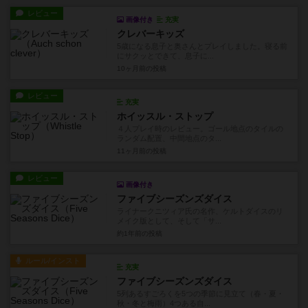
レビュー
画像付き
充実
クレバーキッズ
5歳になる息子と奥さんとプレイしました。寝る前
にサクッとできて、息子に...
10ヶ月前
の投稿
レビュー
充実
ホイッスル・ストップ
４人プレイ時のレビュー。ゴール地点のタイルの
ランダム配置、中間地点のタ...
11ヶ月前
の投稿
レビュー
画像付き
ファイブシーズンズダイス
ライナークニツィア氏の名作、ケルトダイスのリ
メイク版として、そして「サ...
約1年前
の投稿
ルール/インスト
充実
ファイブシーズンズダイス
5列あるすごろくを5つの季節に見立て（春・夏・
秋・冬と梅雨）4つある自...