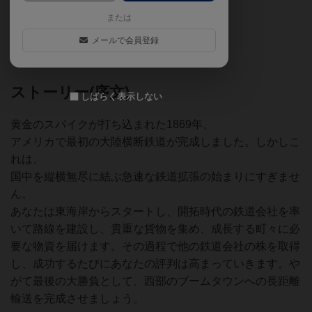
プレイ時間：75分
または
対象年齢：13歳以上
BGG weight：2.76
メールで会員登録
BGG レート：7.0
ストーリー(序文)
しばらく表示しない
黄金のスパイクが打ち込まれた1869年、
アメリカで最初の大陸横断鉄道が完成しました。しかしこ
れは、
国中を縦横無尽に結ぶ急速な鉄道拡張の始まりにすぎませ
ん。
あなたは東海岸からスタートし、開拓時代の鉄道会社を率
いて路線を建設し、貴重な貨物を集め、成長する町々に必
要な物資を届けます。その過程で他の鉄道会社の株を取得
し、成功するたびにあなたの評判は高まっていきます。や
がて最後の大勝負として、西部のブームタウンへの長距離
輸送を完成させましょう。