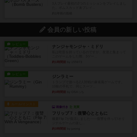
3人プレイ最初の2つのミッションをプレイしまし
た。ボムスカッド未プレイ...
約1年前
の投稿
会員の新しい投稿
レビュー
ナンジャモンジャ・ミドリ
私は吃音を持っているのですが、友達と集まって
このゲームをした際、3ゲー...
約1時間前
by 155973
レビュー
ジンラミー
トランプで遊べる2人対戦の麻雀風ゲームです。
10枚の手札で、同じスーツ...
約3時間前
by OSAっち
ルール/インスト
画像付き
充実
フリップ７：復讐心とともに
概要Flip 7が復活しました――復讐を伴って!オリ
ジナルゲームの楽し...
約3時間前
by jurong