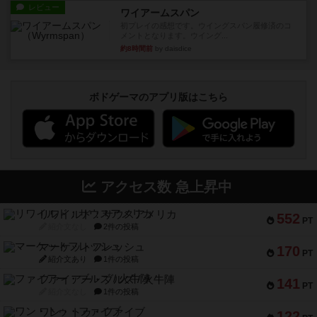
レビュー
ワイアームスパン
初プレイの感想です。ウイングスパン履修済のコ
メントとなります。ウイング...
約8時間前
by daisdice
ボドゲーマのアプリ版はこちら
アクセス数 急上昇中
リワイルド：サウスアメリカ
552
PT
紹介文なし
2件の投稿
マーケットフレッシュ
170
PT
紹介文あり
1件の投稿
ファイアー・ブルズ / 火牛陣
141
PT
紹介文なし
1件の投稿
ワン・トゥ・ファイブ
122