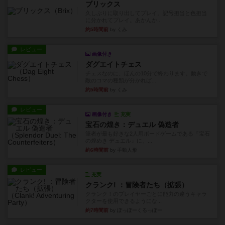
ブリックス
久しぶりに取り出してプレイ。記号担当と色担当
に分かれてプレイ。あかんか...
約5時間前
by くみ
レビュー
画像付き
ダグエイトチェス
チェスなのに、ほんの10分で終わります。動きで
敵のコマの種類が分かれば...
約5時間前
by くみ
レビュー
画像付き
充実
宝石の煌き：デュエル 偽造者
筆者が最も好きな2人用ボードゲームである『宝石
の煌めき デュエル』に、...
約6時間前
by 手動人形
レビュー
充実
クランク! ：冒険者たち（拡張）
クランク！のプレイヤーごとに能力の違うキャラ
クターを使用できるようにな...
約7時間前
by ぽっぽーくるっぽー