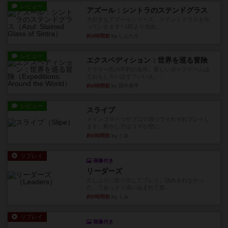
レビュー
アズール：シントラのステンドグラス
大好きなアズールシリーズ。ステンドグラスを作
っていきます✨1部より自由...
約4時間前
by しんたろ
レビュー
エクスペディション：世界を巡る冒険
クラマー氏の不朽の名作。新しいボードゲームほ
どおもしろいはず？いいえ。...
約4時間前
by 田中昌平
レビュー
スライプ
メインコマ一つサブコマ四つでそれぞれプレイし
ます。動かし方はコマか壁に...
約5時間前
by くみ
リプレイ
画像付き
リーダーズ
久しぶりに取り出してプレイ。詰めきれなかっ
た…であっさり追い込まれて負...
約5時間前
by くみ
リプレイ
画像付き