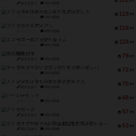
PT
紹介文あり
1件の投稿
トランスオリエント・エクスプレス
119
PT
紹介文なし
1件の投稿
フラットアイアン
118
PT
紹介文なし
2件の投稿
エコーズ・オブ・タイム
118
PT
紹介文なし
8件の投稿
南北戦争
79
PT
紹介文あり
1件の投稿
キャプテン・フリップ：イスラ・ボンバ
72
PT
紹介文なし
2件の投稿
メメントオンラインタクティクス
70
PT
紹介文あり
4件の投稿
パーミッド
68
PT
紹介文なし
1件の投稿
クリーグ
57
PT
紹介文あり
1件の投稿
セミファイナル ～お前はまだ生きている～
53
PT
紹介文あり
1件の投稿