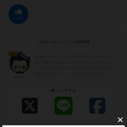
ナイス！
このルール/インストの投稿者
仙人
愛知県一宮市で月２回(第2第4土曜日) ボードゲーム
会を開催🎲 名古屋にあるボドゲカフェの元スタッ
フ👔 お気に入りのアニメは #PSYCHOPASS ボドゲ
会のLINEはこちら ⇒ https://lin.ee/TzmU5Rj
ポッター
シェアする