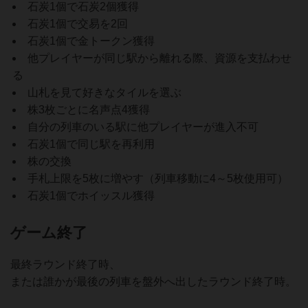
石炭1個で石炭2個獲得
石炭1個で交易を2回
石炭1個で金トークン獲得
他プレイヤーが同じ駅から離れる際、資源を支払わせ
る
山札を見て好きなタイルを選ぶ
株3枚ごとに名声点4獲得
自分の列車のいる駅に他プレイヤーが進入不可
石炭1個で同じ駅を再利用
株の交換
手札上限を5枚に増やす（列車移動に4～5枚使用可）
石炭1個でホイッスル獲得
ゲーム終了
最終ラウンド終了時、
または誰かが最後の列車を盤外へ出したラウンド終了時。