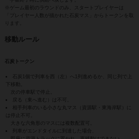
※ゲーム最初のラウンドのみ、スタートプレイヤーは
「プレイヤー人数が描かれた石炭マス」からトークンを取
ります。
移動ルール
石炭トークン
石炭1個で列車を西（左）へ1列進めるか、同じ列で上
下移動。
次の停車駅で停止。
戻る（東へ進む）は不可。
相手列車のいる小さな丸マス（資源駅・東海岸駅）に
は停止不可。
大きな六角形のマスには複数配置可。
列車がエンドタイルに到達した場合、
即座に資源トラックに置かれ、再移動はできない。