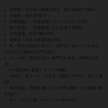
資源駅：対応色の資源を得る（最大10個まで保持）。
交易所：最大2回取引
共通資源1 → 共通資源1 / ホイッスル1 / 石炭2
希少資源1 → 共通資源2 または 希少資源1
石炭置場：石炭2個を得る
雑貨店：任意の資源1個を得る
町：指定の資源を支払い、名声点＋株カードを得る。
支払えない場合は名声点減少。
エンド駅：資源を支払い名声点を得る（失敗時は失
点）。
その後列車を資源トラックへ移動。
金鉱山：金トークンを得る（価値は3/4/5点、伏せて保
持）。
株式市場：所有株1枚ごとに名声点獲得、その後株1枚
を除外。
ホイッスル工場：ホイッスル1個を得る