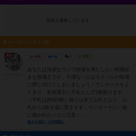
投稿を募集しています
ルール/インスト 1件
勇者
48名
0名
0
充実
あなたは清潔なウシで牧場を満たしたい綺麗好
スートのスー
きな牧場主です。不潔なハエはライバルの牧場
に押し付けてしまいましょう！ウシカードをよ
くきり、各牧場主に手札として5枚配ります。
（手札は終始5枚）残りは全て山札となり、山
札から1枚を場に置きます。ウシカードに一緒
に描かれたハエに注意！...
続きを読む（2年弱前）