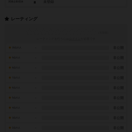
未登録
関連企業/団体
レーティング
レーティングを行うには
ログイン
が必要です
-
非公開
10点の人
-
非公開
9点の人
-
非公開
8点の人
-
非公開
7点の人
-
非公開
6点の人
-
非公開
5点の人
-
非公開
4点の人
-
非公開
3点の人
-
非公開
2点の人