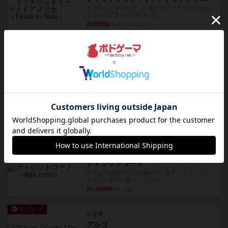
デジタルソロプレイ。元祖チケライ？マップがた
くさん出てるからどれをプレ...
約7時間前
by おーちゃん
レビュー
画像付き
充実
ホットストリーク
星7軽〜中量級を中心にプレイするゲーマーの感想
です。ボードゲーム会にて...
約13時間前
by おとん
レビュー
ガルフストライク
1983年にVictory Gamesが出版した『Gulf Strik...
約14時間前
by Chaco
リプレイ
画像付き
ディジットコード
やっぱり論理ゲームは面白い。息子とリプレイし
ました。息子の勝ち。これリ...
約14時間前
by くみ
リプレイ
充実
アルゴ