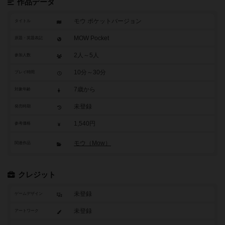
作品データ
モウ ポケットバージョン
タイトル
MOW Pocket
原題・英題表記
2人～5人
参加人数
10分～30分
プレイ時間
7歳から
対象年齢
未登録
発売時期
1,540円
参考価格
モウ（Mow）
関連作品
クレジット
未登録
ゲームデザイン
未登録
アートワーク