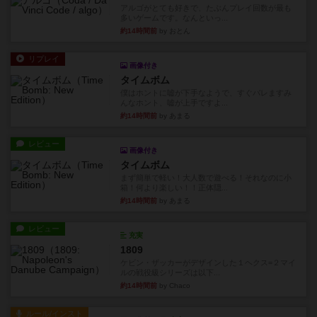
アルゴがとても好きで、たぶんプレイ回数が最も
多いゲームです。なんといっ...
約14時間前
by おとん
リプレイ
画像付き
タイムボム
僕はホントに嘘が下手なようで、すぐバレますみ
んなホント、嘘が上手ですよ...
約14時間前
by あまる
レビュー
画像付き
タイムボム
まず簡単で軽い！大人数で遊べる！それなのに小
箱！何より楽しい！！正体隠...
約14時間前
by あまる
レビュー
充実
1809
ケビン・ザッカーがデザインした１ヘクス=２マイ
ルの戦役級シリーズは以下...
約14時間前
by Chaco
ルール/インスト