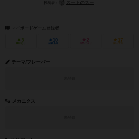
スートのスー
投稿者：
マイボードゲーム登録者
3
10
2
17
興味あり
経験あり
お気に入り
持ってる
テーマ/フレーバー
未登録
メカニクス
未登録