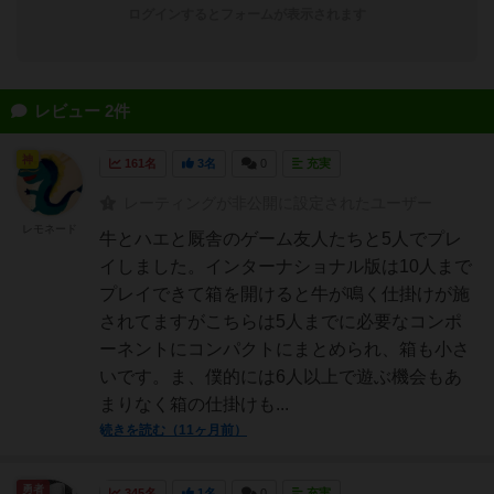
ログインするとフォームが表示されます
レビュー 2件
神
161名
3名
0
充実
レーティングが非公開に設定されたユーザー
レモネード
牛とハエと厩舎のゲーム友人たちと5人でプレ
イしました。インターナショナル版は10人まで
プレイできて箱を開けると牛が鳴く仕掛けが施
されてますがこちらは5人までに必要なコンポ
ーネントにコンパクトにまとめられ、箱も小さ
いです。ま、僕的には6人以上で遊ぶ機会もあ
まりなく箱の仕掛けも...
続きを読む（11ヶ月前）
勇者
345名
1名
0
充実