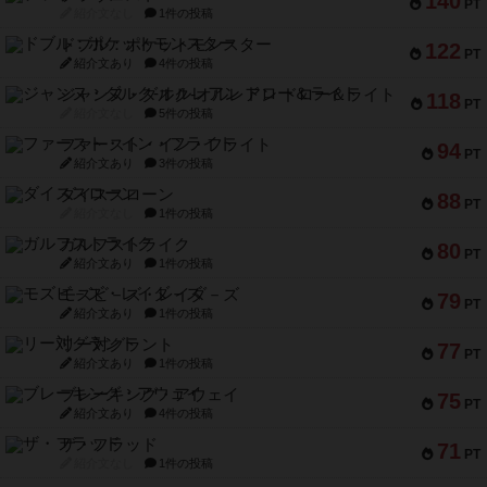
140
PT
紹介文なし
1件の投稿
ドブル：ポケットモンスター
122
PT
紹介文あり
4件の投稿
ジャンヌ・ダルク-オルレアン ドロー＆ライト
118
PT
紹介文なし
5件の投稿
ファースト・イン・フライト
94
PT
紹介文あり
3件の投稿
ダイススローン
88
PT
紹介文なし
1件の投稿
ガルフストライク
80
PT
紹介文あり
1件の投稿
モズビ－ズ・レイダ－ズ
79
PT
紹介文あり
1件の投稿
リー対グラント
77
PT
紹介文あり
1件の投稿
ブレーキング・アウェイ
75
PT
紹介文あり
4件の投稿
ザ・フラッド
71
PT
紹介文なし
1件の投稿