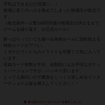
手札はできるだけ清潔に…！
牧場に多くのハエを集めてしまった牧場主が敗北で
す。
（敗北条件ハエ数100匹到達の牧場主が決まるまで
ゲームを繰り返す、が正式ルール）
酔っぱらっていても遊べる単純ルールに逆転狙える
特殊カードがアツい。
トボケたウシたちのイラストも可愛くて気に入って
います。
収録カード枚数が半分、金額的にもお手頃なポケッ
トバージョンですが…ハッキリ言います。
とっても面白いので勝負をじっくり楽しめるインタ
ーナショナル版を購入してください！！
最も読まれているレビューを表示しました