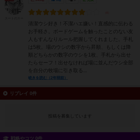
スートのスー
清潔ウシ好き！不潔ハエ嫌い！直感的に伝わる
お手軽さ。ボードゲームを触ったことのない友
人もすんなりルール把握してくれました。手札
は5枚。場のウシの数字から昇順、もしくは降
順どちらかの数字のウシを1枚、手札から出せ
たらセーフ！出せなければ場に並んだウシ全部
を自分の牧場に引き取る...
続きを読む（2年弱前）
リプレイ 0件
投稿を募集しています
戦略やコツ 0件