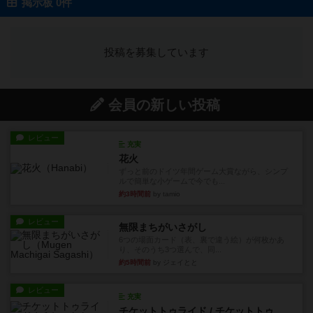
掲示板 0件
投稿を募集しています
会員の新しい投稿
レビュー
充実
花火
ずっと前のドイツ年間ゲーム大賞ながら、シンプ
ルで簡単な小ゲームで今でも...
約3時間前
by tamio
レビュー
無限まちがいさがし
6つの場面カード（表、裏で違う絵）が何枚かあ
り、そのうち3つ選んで、同...
約5時間前
by ジェイとと
レビュー
充実
チケットトゥライド / チケットトゥライドアメリカ