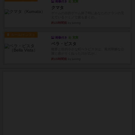
画像付き
充実
クマタ
ゲームの目的ゲーム終了時にあなたのクランの見
えているドミノで最も多くの...
約15時間前
by jurong
ルール/インスト
画像付き
充実
ベラ・ビスタ
概要と目的小さな町ベラビスタは、風光明媚な公
園と曲がりくねった川が広が...
約15時間前
by jurong