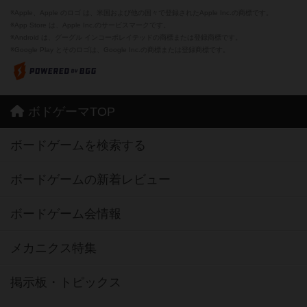
※Apple、Apple のロゴ は、米国および他の国々で登録されたApple Inc.の商標です。
※App Store は、Apple Inc.のサービスマークです。
※Android は、グーグル インコーポレイテッドの商標または登録商標です。
※Google Play とそのロゴは、Google Inc.の商標または登録商標です。
ボドゲーマTOP
ボードゲームを検索する
ボードゲームの新着レビュー
ボードゲーム会情報
メカニクス特集
掲示板・トピックス