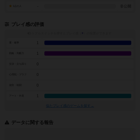
-
非公開
1点の人
プレイ感の評価
トグルスイッチを押すとプレイ感（
※
）の投票ができます
1
運・確率
1
戦略・判断力
0
交渉・立ち回り
0
心理戦・ブラフ
0
攻防・戦闘
1
アート・外見
似たプレイ感のゲームを探す→
データに関する報告