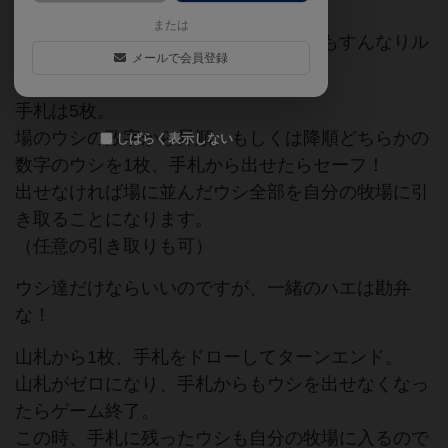
直感的に伝わるお手軽さ。
または
ボードゲームを触ったことのない友人もすんなりル
メールで会員登録
ール把握してくれました。
手札は5枚。
場のウシの数字から昇順、もしくは降順どちらかの
しばらく表示しない
数字のウシを1枚、手札から出せたらセーフ！
出せなければ場に並んだウシ全部を自分の牧場に引
き取ることになります。
（任意の引き取りも可）
ウシ達だけならいいのですが、一緒のハエは勘弁
な！
山札から1枚、手札をドローしてターンエンド。
山札がゼロになり、手札からもウシを出せなくなっ
たらゲーム終了。
この時、手札に残ったウシも自分の牧場に入るので