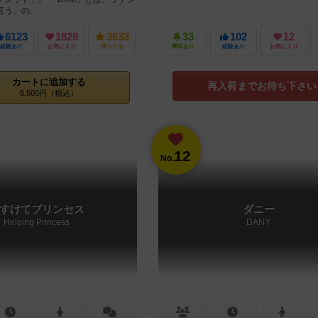
う」の...
6123
1828
3633
33
102
12
経験あり
お気に入り
持ってる
興味あり
経験あり
お気に入り
カートに追加する
再入荷までお待ち下さい
5,500円（税込）
12
No.
すけてプリンセス
ダニー
Helping Princess
DANY