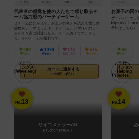
2～20人
30～45分
13歳～
10件
3～5人
代表者の感覚を他の人たちで感じ取るチ
お菓子の国の
ーム協力型のパーティーゲーム
ゲームマーケット
https://ssl.for
２チームに分かれて、お互いの考えを読んで競う共
予約はこちら↓ ...
感性をテーマにしたボードゲーム。いずれかのチー
ムが１０点に到達したら、ゲーム終了です。そし
て、そのチームの勝利です。
299
1076
174
515
43
興味あり
経験あり
お気に入り
持ってる
興味あり
カートに追加する
5,500円（税込）
13
14
No.
No.
サイコメトラーAR
み
Psychometrer AR