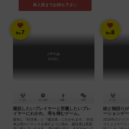
再入荷までお待ち下さい
7
8
No.
No.
バベル
BABEL
1～5人
15～30分
10歳～
12件
3～8人
建設したいプレイヤーと邪魔したいプレ
絵と物語りが
イヤーにわかれ、塔を積むゲーム。
ーションゲー
最初に『狂信者』と『建設者』にわかれます。 狂信
2010年のドイ
者は塔のバランスを崩すように積み、建設者は真面
コミュニケーシ
目に積んでいきます。 塔の積み方は、まずターンプ
起こした「ディク