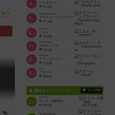
4
バトルライン
位
2378名
78
Terraforming Mars
5
テラフォーミングマーズ
持ってる
位
2371名
6 nimmt!
6
ニムト
位
2202名
Carcassonne
7
カルカソンヌ
位
2191名
Wingspan
8
ウイングスパン
位
2150名
Azul
9
アズール
位
1903名
興味ありランキング
トップ50
SCYTHE
1
サイズ -大鎌戦役-
位
2415名
Terraforming Mars