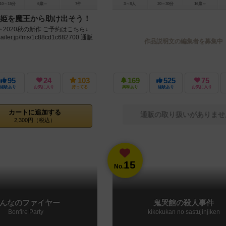
10～15分
6歳～
7件
3～8人
20～30分
16歳～
姫を魔王から助け出そう！
2020秋の新作 ご予約はこちら↓
m-mailer.jp/fms/1c88cd1c682700 通販
作品説明文の編集者を募集中
95
24
103
169
525
75
経験あり
お気に入り
持ってる
興味あり
経験あり
お気に入り
カートに追加する
通販の取り扱いがありませ
2,300円（税込）
15
No.
んなのファイヤー
鬼哭館の殺人事件
Bonfire Party
kikokukan no sastujinjiken