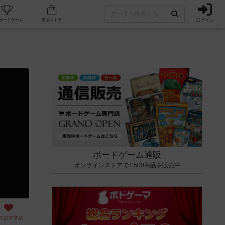
ログイン
カフェ/店舗
人気ボードゲーム
通販ストア
ボードゲーム通販
オンラインストアで7,500商品を販売中
のおすすめ