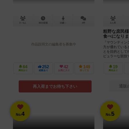
3～6人
30分前後
10歳～
4件
2人用
粗野な庶民様
食べになりま
『マウンティン
作品説明文の編集者を募集中
方が優れている
とを目的として
ピュラーな競技であ
64
252
42
149
19
興味あり
経験あり
お気に入り
持ってる
興味あり
通販
再入荷までお待ち下さい
4
5
No.
No.