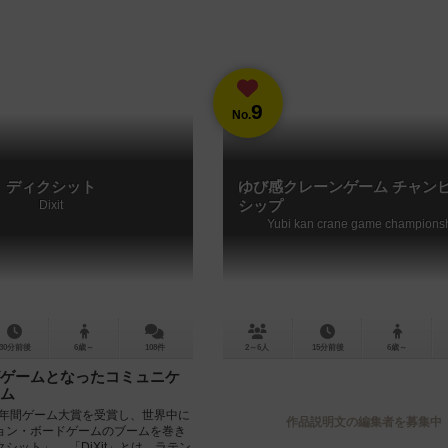
9
No.
ディクシット
ゆび感クレーンゲーム チャン
Dixit
シップ
Yubi kan crane game champions
30分前後
6歳～
108件
2～6人
15分前後
6歳～
ゲームとなったコミュニケ
ム
ツ年間ゲーム大賞を受賞し、世界中に
作品説明文の編集者を募集中
ョン・ボードゲームのブームを巻き
シット」。 「DiXit」とは、ラテン