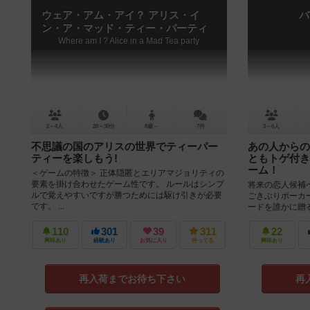
ウェア・アム・アイ？ アリス・イ
バ
ン・ア・マッド・ティー・パーティ
Where am I ? Alice in a Mad Tea party
2～4人
20～30分
8歳～
7件
3～6人
不思議の国のアリスの世界でティーパー
あの人からの
ティーを楽しもう!
ともトゲ付き
ーム！
＜ゲームの特徴＞ 正体隠匿とエリアマジョリティの
要素を掛け合わせたゲーム性です。 ルールはシンプ
将来の恋人候補
ルで覚えやすいですが勝つためには駆け引きが必要
ごきぶりポーカ
です。 ...
ードを誰かに贈
カードをハートにす
110
301
39
311
22
興味あり
経験あり
お気に入り
持ってる
興味あり
再入荷までお待ち下さい
再