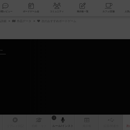
索
新着レビュー
ボードゲーム会
コミュニティ
掲示板一覧
品詳細
作品データ
次のおすすめボードゲーム
年～
ム
1
リプレイ
日記
戦略
・コツ
ルール
/インスト
掲示板
拡張/関連
作
次