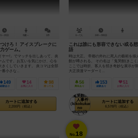
5～20分
8歳～
1件
6～7人
240～300分
つけろ！ アイスブレークに
これは誰にも形容できない或る想
力ゲーム。
語
イヤー!」でマッチを出しあって、炎
時は大正。 帝都の外れに死人の藝術を揃
ームです。お互いを気にかけ、心を
館が噂される。 その名は「鬼哭館(きこく
大きくしていきます。 炎コマは全部
ここでは時折、客人を招き奇妙な展示が
番小さな...
大正浪漫マーダーミ...
149
14
98
56
153
51
経験あり
お気に入り
持ってる
興味あり
経験あり
お気に入り
カートに追加する
カートに追加する
2,200円（税込）
6,578円（税込）
18
No.