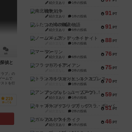
PT
紹介文あり
1件の投稿
南北戦争
91
PT
紹介文あり
1件の投稿
ふたつの城の物語
91
PT
紹介文あり
6件の投稿
ノームズ・アット・ナイト
88
PT
紹介文なし
1件の投稿
マーリン
76
PT
8件
紹介文あり
6件の投稿
探偵と
フラットアイアン
75
PT
紹介文なし
2件の投稿
クラブ」の
ゲームで
トランスオリエント・エクスプレス
70
PT
テストを行
紹介文なし
1件の投稿
アンブッシュ！：ムーブアウト！
59
PT
紹介文あり
1件の投稿
219
持ってる
キャプテン・フリップ：イスラ・ボンバ
51
PT
紹介文なし
2件の投稿
ガルフストライク
46
PT
紹介文あり
1件の投稿