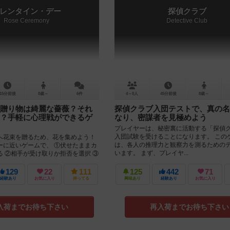
レンタイン・デー
探偵クラブ
Rose Ceremony
Detective Club
15分前後
8歳～
6件
4～8人
45分前後
8歳～
贈り物は綺麗な薔薇？それ
探偵クラブ入団テストで、真の名
？手軽に心理戦ができるゲ
なり、密謀者を見極めよう
プレイヤーは、秘密裏に活動する「探偵
入団試験を受けることになります。 この
へ花束を贈るため、花を集めよう！
は、各人の推理力と観察力を測るための
ーに近いゲームで、 ①伏せたままカ
います。 まず、プレイヤ...
る ②相手が受け取りか拒否を選択 ③
る...
129
22
111
125
442
71
経験あり
お気に入り
持ってる
興味あり
経験あり
お気に入り
入荷までお待ち下さい
再入荷までお待ち下さい