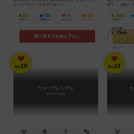
レイヤーが１～５までのカード...
語で「（彼が）言
217
715
74
435
1545
興味あり
経験あり
お気に入り
持ってる
興味あり
再入荷までお待ち下さい
10
11
No.
No.
ウェーブレングス
た
Wavelength