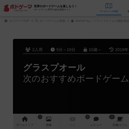
世界のボードゲームを楽しもう！
ボードゲーム専門の総合情報サイト
データベース
検
ボドゲーマTOP
ボードゲームの検索
GRASP ALL / グラスプオールの通販/商
2人用
5分～10分
10歳～
2019
グラスプオール
次のおすすめボードゲー
7
6
12
ゲーム
トップ
画像
動画
レビュー
店舗/
カフェ