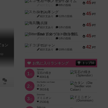
エコーズ・オブ・タイム
45
PT
紹介文なし
8件の投稿
スカルキング
45
PT
紹介文あり
12件の投稿
海兵隊
45
PT
紹介文あり
1件の投稿
Bitter End ブタペスト救出作戦
45
PT
紹介文なし
1件の投稿
ピョン
ドコジャン
42
PT
紹介文あり
10件の投稿
hip
お気に入りランキング
トップ50
Splendor
1
宝石の煌き
位
4041名
Die Siedler von Catan
5件
2
カタン
位
3616名
Dominion
3
ドミニオン
位
2530名
Battle Line