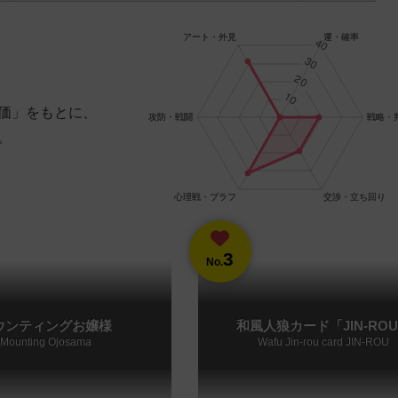
価」をもとに、
。
3
No.
ウンティングお嬢様
和風人狼カード「JIN-RO
Mounting Ojosama
Wafu Jin-rou card JIN-ROU