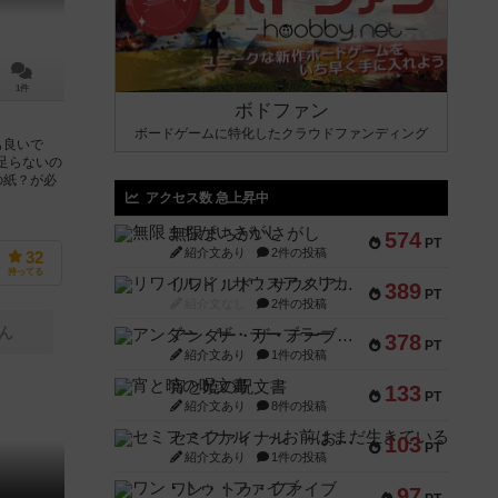
1件
ボドファン
ボードゲームに特化したクラウドファンディング
も良いで
足らないの
の紙？が必
アクセス数 急上昇中
無限まちがいさがし
574
PT
紹介文あり
2件の投稿
32
持ってる
リワイルド：サウスアメリカ
389
PT
紹介文なし
2件の投稿
ん
アンダー・ザ・テーブラー
378
PT
紹介文あり
1件の投稿
宵と暁の呪文書
133
PT
紹介文あり
8件の投稿
セミファイナル ～お前はまだ生きている～
103
PT
紹介文あり
1件の投稿
ワン・トゥ・ファイブ
97