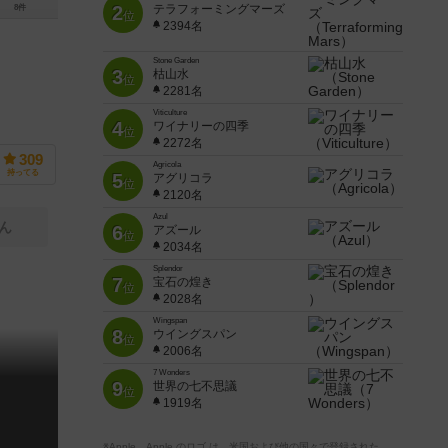
2
テラフォーミングマーズ
8件
位
2394名
Stone Garden
3
枯山水
位
2281名
Viticulture
4
ワイナリーの四季
位
2272名
309
Agricola
持ってる
5
アグリコラ
位
2120名
Azul
ん
6
アズール
位
2034名
Splendor
7
宝石の煌き
位
2028名
Wingspan
8
ウイングスパン
位
2006名
7 Wonders
9
世界の七不思議
位
1919名
※Apple、Apple のロゴ は、米国および他の国々で登録された