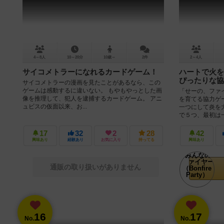
4～8人
10～20分
10歳～
2件
2～4人
サイコメトラーになれるカードゲーム！
ハートで火を
ぴったりな協
サイコメトラーの漫画を見たことがあるなら、この
ゲームは感動するに違いない。 もやもやっとした画
「せーの、ファ
像を推理して、犯人を逮捕するカードゲーム。 アニ
を育てる協力ゲ
ュビスの仮面以来、お...
一つにして炎を
で５つ、最初は一
17
32
2
28
42
興味あり
経験あり
お気に入り
持ってる
興味あり
通販の取り扱いがありません
16
17
No.
No.