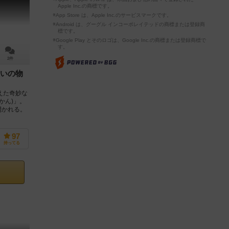
Apple Inc.の商標です。
※App Store は、Apple Inc.のサービスマークです。
※Android は、グーグル インコーポレイテッドの商標または登録商
標です。
※Google Play とそのロゴは、Google Inc.の商標または登録商標で
す。
2件
いの物
えた奇妙な
かん)」。
開かれる。
97
持ってる