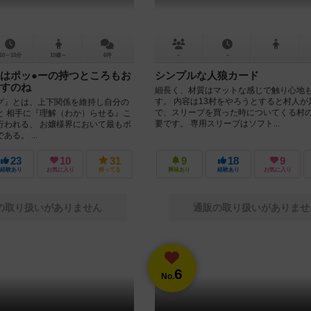
10～15分
10歳～
6件
－
－
はポッ●ーの持つところもお
シンプルな人狼カード
すのね
細長く、材質はマットな感じで触り心地
す。 内容は13村をやろうとすると村人が
グ』とは、上下関係を維持し自分の
で、スリーブを買った時についてくる村
と 相手に『理解（わか）らせる』こ
要です。 専用スリーブはソフト...
行われる、 お嬢様界において最もポ
る。 ...
23
10
31
9
18
9
経験あり
お気に入り
持ってる
興味あり
経験あり
お気に入り
の取り扱いがありません
通販の取り扱いがありませ
6
No.